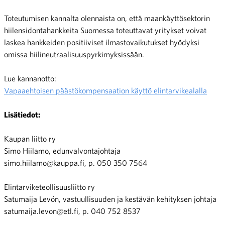
Toteutumisen kannalta olennaista on, että maankäyttösektorin
hiilensidontahankkeita Suomessa toteuttavat yritykset voivat
laskea hankkeiden positiiviset ilmastovaikutukset hyödyksi
omissa hiilineutraalisuuspyrkimyksissään.
Lue kannanotto:
Vapaaehtoisen päästökompensaation käyttö elintarvikealalla
Lisätiedot:
Kaupan liitto ry
Simo Hiilamo, edunvalvontajohtaja
simo.hiilamo@kauppa.fi, p. 050 350 7564
Elintarviketeollisuusliitto ry
Satumaija Levón, vastuullisuuden ja kestävän kehityksen johtaja
satumaija.levon@etl.fi, p. 040 752 8537