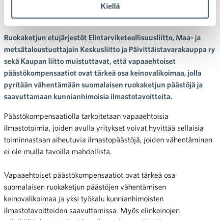
Kiellä
puolesta
Ruokaketjun etujärjestöt Elintarviketeollisuusliitto, Maa- ja
metsätaloustuottajain Keskusliitto ja Päivittäistavarakauppa ry
sekä Kaupan liitto muistuttavat, että vapaaehtoiset
päästökompensaatiot ovat tärkeä osa keinovalikoimaa, jolla
pyritään vähentämään suomalaisen ruokaketjun päästöjä ja
saavuttamaan kunnianhimoisia ilmastotavoitteita.
Päästökompensaatiolla tarkoitetaan vapaaehtoisia
ilmastotoimia, joiden avulla yritykset voivat hyvittää sellaisia
toiminnastaan aiheutuvia ilmastopäästöjä, joiden vähentäminen
ei ole muilla tavoilla mahdollista.
Vapaaehtoiset päästökompensaatiot ovat tärkeä osa
suomalaisen ruokaketjun päästöjen vähentämisen
keinovalikoimaa ja yksi työkalu kunnianhimoisten
ilmastotavoitteiden saavuttamissa. Myös elinkeinojen