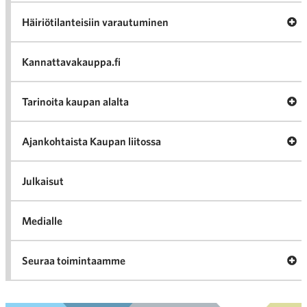
Av
Häiriötilanteisiin varautuminen
Häir
va
Kannattavakauppa.fi
A
Tarinoita kaupan alalta
val
Tari
ka
Ava
Ajankohtaista Kaupan liitossa
al
Ajan
K
l
Julkaisut
Medialle
Ava
Seuraa toimintaamme
toi