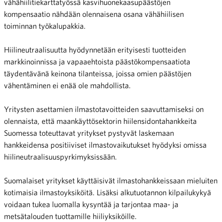
vähähiilitiekarttatyössä kasvihuonekaasupäästöjen
kompensaatio nähdään olennaisena osana vähähiilisen
toiminnan työkalupakkia.
Hiilineutraalisuutta hyödynnetään erityisesti tuotteiden
markkinoinnissa ja vapaaehtoista päästökompensaatiota
täydentävänä keinona tilanteissa, joissa omien päästöjen
vähentäminen ei enää ole mahdollista.
Yritysten asettamien ilmastotavoitteiden saavuttamiseksi on
olennaista, että maankäyttösektorin hiilensidontahankkeita
Suomessa toteuttavat yritykset pystyvät laskemaan
hankkeidensa positiiviset ilmastovaikutukset hyödyksi omissa
hiilineutraalisuuspyrkimyksissään.
Suomalaiset yritykset käyttäisivät ilmastohankkeissaan mieluiten
kotimaisia ilmastoyksiköitä. Lisäksi alkutuotannon kilpailukykyä
voidaan tukea luomalla kysyntää ja tarjontaa maa- ja
metsätalouden tuottamille hiiliyksiköille.