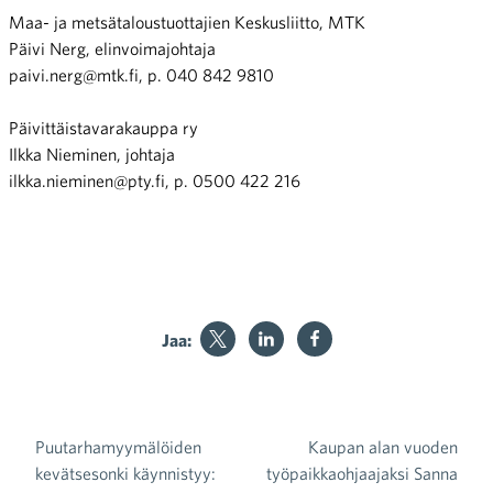
Maa- ja metsätaloustuottajien Keskusliitto, MTK
Päivi Nerg, elinvoimajohtaja
paivi.nerg@mtk.fi, p. 040 842 9810
Päivittäistavarakauppa ry
Ilkka Nieminen, johtaja
ilkka.nieminen@pty.fi, p. 0500 422 216
Jaa:
Puutarhamyymälöiden
Kaupan alan vuoden
Artikkelien selaus
kevätsesonki käynnistyy:
työpaikkaohjaajaksi Sanna