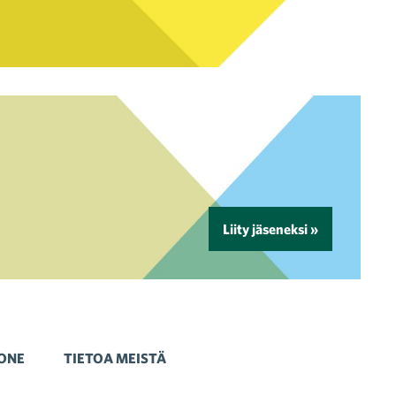
Liity jäseneksi »
ONE
TIETOA MEISTÄ