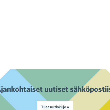
jankohtaiset uutiset sähköpostii
Tilaa uutiskirje »