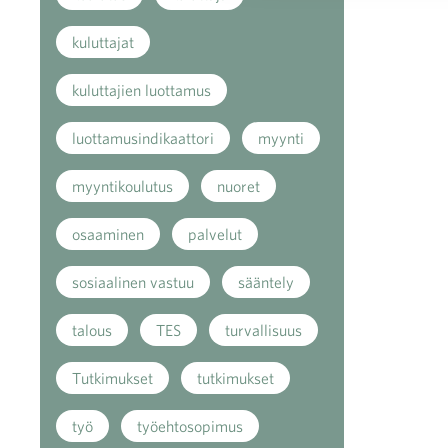
kuluttajat
kuluttajien luottamus
luottamusindikaattori
myynti
myyntikoulutus
nuoret
osaaminen
palvelut
sosiaalinen vastuu
sääntely
talous
TES
turvallisuus
Tutkimukset
tutkimukset
työ
työehtosopimus