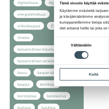
digitaalisuus
digitalisaatio
Tämä sivusto käyttää eväste
Käytämme evästeitä tarjoama
energiatehokkuus
ja kävijämäärämme analysoim
kumppaneillemme tietoja siitä
erikoiskauppa
EU
olet antanut heille tai joita o
ilmasto
Suostumuksen
Välttämätön
valinta
kansainvälinen kilpailu
kansainvälinen verkkokauppa
kasvu
kaupan näkymät
Kiellä
kauppa
kemikaalit
kiertotalous
koronavirus
koulutus
kuluttaja