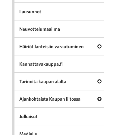
Lausunnot
Neuvottelumaailma
Avaa valikko Häir
Häiriötilanteisiin varautuminen
Kannattavakauppa.fi
Avaa valikko Tari
Tarinoita kaupan alalta
Avaa valikko Ajan
Ajankohtaista Kaupan liitossa
Julkaisut
Medialle