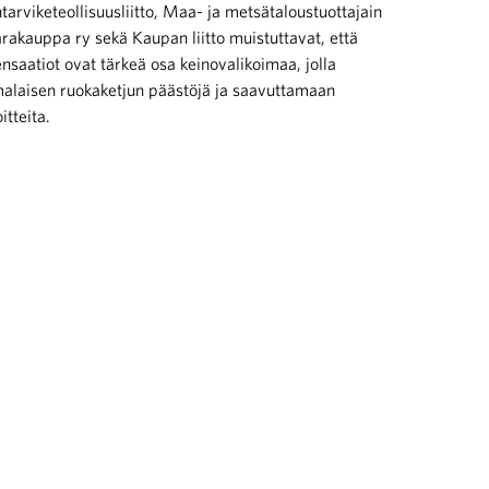
ntarviketeollisuusliitto, Maa- ja metsätaloustuottajain
varakauppa ry sekä Kaupan liitto muistuttavat, että
aatiot ovat tärkeä osa keinovalikoimaa, jolla
laisen ruokaketjun päästöjä ja saavuttamaan
tteita.