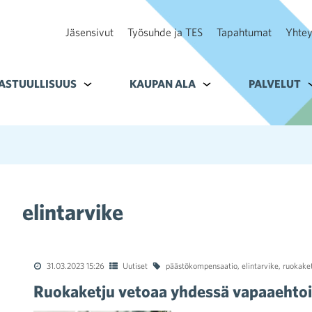
Jäsensivut
Työsuhde ja TES
Tapahtumat
Yhtey
ohteelle Tavoitteet
ASTUULLISUUS
Alavalikko kohteelle Vastuullisuus
KAUPAN ALA
Alavalikko kohteelle K
PALVELUT
A
elintarvike
31.03.2023 15:26
Uutiset
päästökompensaatio
,
elintarvike
,
ruokake
Ruokaketju vetoaa yhdessä vapaaehto