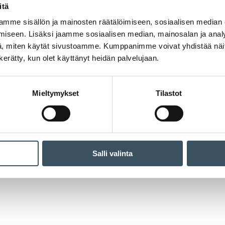
itä
mme sisällön ja mainosten räätälöimiseen, sosiaalisen median
iseen. Lisäksi jaamme sosiaalisen median, mainosalan ja analy
, miten käytät sivustoamme. Kumppanimme voivat yhdistää näitä t
n kerätty, kun olet käyttänyt heidän palvelujaan.
Mieltymykset
Tilastot
Salli valinta