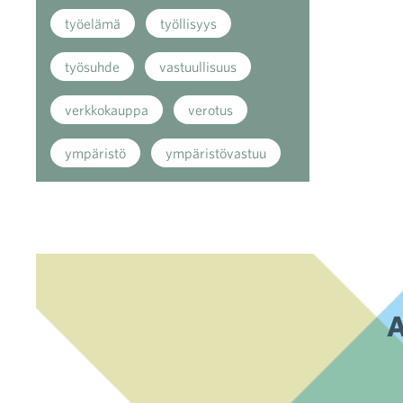
työelämä
työllisyys
työsuhde
vastuullisuus
verkkokauppa
verotus
ympäristö
ympäristövastuu
A