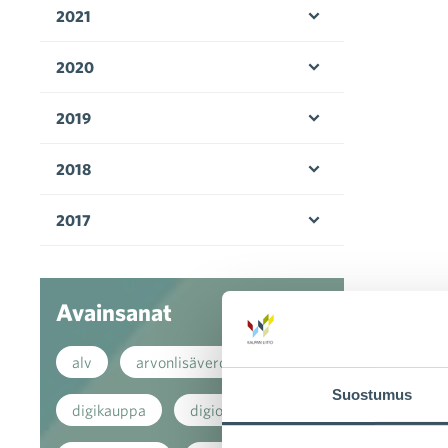
2021
Avaa valikko
2020
Avaa valikko
2019
Avaa valikko
2018
Avaa valikko
2017
Avaa valikko
Avainsanat
alv
arvonlisävero
Suostumus
digikauppa
digiostaminen