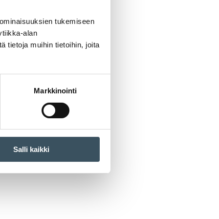
 ominaisuuksien tukemiseen
tiikka-alan
ietoja muihin tietoihin, joita
Markkinointi
Salli kaikki