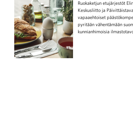
Ruokaketjun etujärjestöt Eli
Keskusliitto ja Päivittäista
vapaaehtoiset päästökompens
pyritään vähentämään suoma
kunnianhimoisia ilmastotavoi
iötilanteisiin varautuminen
noita kaupan alalta
kohtaista Kaupan liitossa