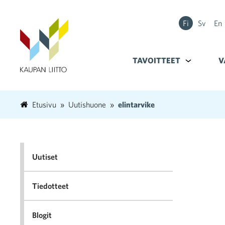
Fi
Sv
En
TAVOITTEET
Alavalikko k
V
Etusivu
Uutishuone
elintarvike
Uutiset
Tiedotteet
Blogit