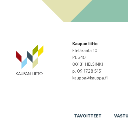
Kaupan liitto
Eteläranta 10
PL 340
00131 HELSINKI
p. 09 1728 5151
kauppa@kauppa.fi
TAVOITTEET
VASTU