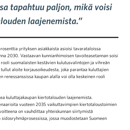
a tapahtuu paljon, mikä voisi
alouden laajenemista.”
prosenttia yrityksen asiakkaista asioisi tavarataloissa
vuonna 2030. Vastaavan kunnianhimoisen tavoiteasetannan soisi
n rooli suomalaisten kestävien kulutusvalintojen ja vihreän
ullut aloite korjausoikeudesta, joka parantaa kuluttajien
 renessanssissa kaupan alalla voi olla keskeinen rooli
ea kuluttajakaupan kiertotalouden laajenemista.
enaarioita vuoteen 2035 vaikuttavimpien kiertotaloustoimien
voitteena on vauhdittaa yhteiskunnan siirtymistä
assa sidosryhmäprosessissa, jossa muodostetaan Suomeen