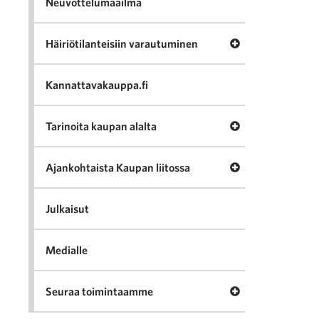
Neuvottelumaailma
Avaa valikko Häir
Häiriötilanteisiin varautuminen
Kannattavakauppa.fi
Avaa valikko Tari
Tarinoita kaupan alalta
Avaa valikko Ajan
Ajankohtaista Kaupan liitossa
Julkaisut
Medialle
Avaa valikko Seu
Seuraa toimintaamme