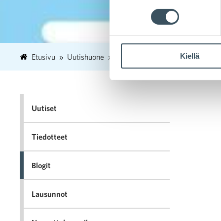
Kiellä
Etusivu
Uutishuone
2023
kesäkuu
9
Kaupal
Uutiset
Tiedotteet
Blogit
Lausunnot