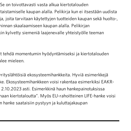
Se on toivottavasti vasta alkua kiertotalouden
taistamiselle kaupan alalla. Pelikirja kun ei itsestään uudista
eja, joita tarvitaan käytettyjen tuotteiden kaupan sekä huolto-,
iminnan skaalaamiseen kaupan alalla. Pelikirjan
in kylvetty siemeniä laajenevalle yhteistyölle teeman
vat tehdä momentumin hyödyntämiseksi ja kiertotalouden
ulee mieleen.
 yrityslähtöisiä ekosysteemihankkeita. Hyviä esimerkkejä
-hanke. Ekosysteemihankkeen voisi rakentaa esimerkiksi EAKR-
 2.10.2023 asti. Esimerkkinä haun hankepainotuksissa
aan kiertotaloutta”. Myös EU-rahoitteinen LIFE-hanke voisi
n hanke saataisiin pystyyn ja kuluttajakaupan