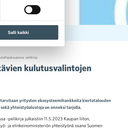
Salli kaikki
a
uluttajakaupassa -pelikirja
tävien kulutusvalintojen
i tarvitaan yritysten ekosysteemihankkeita kiertotalouden
 sekä yhteistyöalustoja on onneksi tarjolla.
sa -pelikirja julkaistiin 11.5.2023 Kaupan liiton,
työ- ja elinkeinoministeriön yhteistyönä osana Suomen