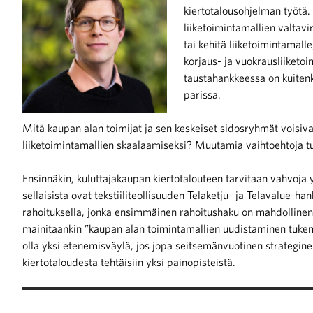
kiertotalousohjelman työtä. 
liiketoimintamallien valtavir
iötilanteisiin varautuminen
tai kehitä liiketoimintamall
korjaus- ja vuokrausliiketo
taustahankkeessa on kuitenk
parissa.
noita kaupan alalta
Mitä kaupan alan toimijat ja sen keskeiset sidosryhmät voisi
liiketoimintamallien skaalaamiseksi? Muutamia vaihtoehtoja t
kohtaista Kaupan liitossa
Ensinnäkin, kuluttajakaupan kiertotalouteen tarvitaan vahvoja
sellaisista ovat tekstiiliteollisuuden Telaketju- ja Telavalue
rahoituksella, jonka ensimmäinen rahoitushaku on mahdollinen
mainitaankin ”kaupan alan toimintamallien uudistaminen tukem
olla yksi etenemisväylä, jos jopa seitsemänvuotinen strategine
kiertotaloudesta tehtäisiin yksi painopisteistä.
raa toimintaamme