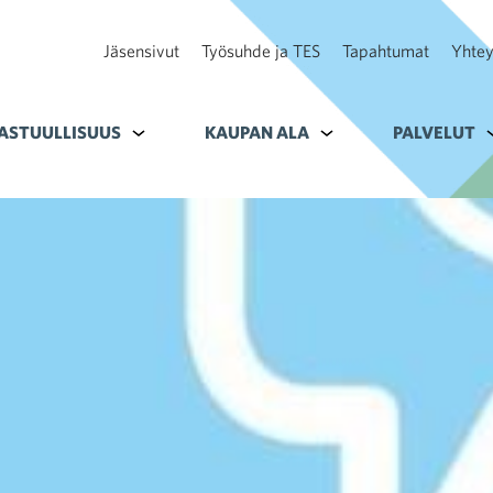
Jäsensivut
Työsuhde ja TES
Tapahtumat
Yhtey
ohteelle Tavoitteet
ASTUULLISUUS
Alavalikko kohteelle Vastuullisuus
KAUPAN ALA
Alavalikko kohteelle K
PALVELUT
A