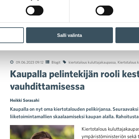
Salli valinta
la pelintekijän rooli kestävien kulutusvalintojen vauhdittamisess
09.06.2023 09:12
Blogit
kiertotalous kuluttajakaupassa
,
Kiertotalous k
Kaupalla pelintekijän rooli kes
vauhdittamisessa
Heikki Sorasahi
Kaupalla on nyt oma kiertotalouden pelikirjansa. Seuraavaks
liiketoimintamallien skaalaamiseksi kaupan alalla. Rahoitusta
Kiertotalous kuluttajakaupas
ympäristöministeriön sekä 