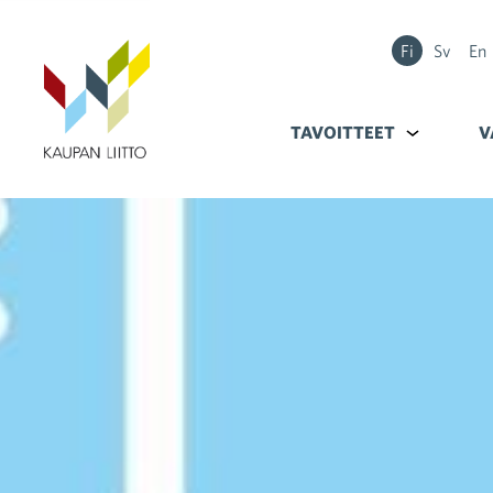
Fi
Sv
En
TAVOITTEET
Alavalikko k
V