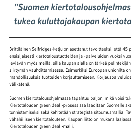
”Suomen kiertotalousohjelmass
tukea kuluttajakaupan kiertot
Brittiläinen Selfridges-ketju on asettanut tavoitteeksi, että 45 
ensisijaisesti kiertotaloustuotteiden ja -palveluiden vuoksi 
leviävän myös meillä, sillä kaupan alalla on tärkeä pelintekijä
siirtymän vauhdittamisessa. Esimerkiksi Euroopan unionilta on t
mahdollisuuksia tuotteiden korjauttamiseen. Korjauspalveluiden
välikätenä.
Suomen kiertotalousohjelmassa tapahtuu paljon, mikä voisi tuk
Kiertotalouden green deal -prosessissa laaditaan Suomelle sk
tunnistamiseksi sekä kehitetään strategista sitoumusmallia. Ta
vähähiiliseen kiertotalouteen. Kaupan liitto on mukana laaj
Kiertotalouden green deal -malli.