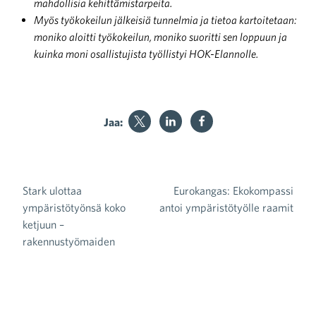
mahdollisia kehittämistarpeita.
Myös työkokeilun jälkeisiä tunnelmia ja tietoa kartoitetaan:
moniko aloitti työkokeilun, moniko suoritti sen loppuun ja
kuinka moni osallistujista työllistyi HOK-Elannolle.
Jaa:
Stark ulottaa
Eurokangas: Ekokompassi
Artikkelien selaus
ympäristötyönsä koko
antoi ympäristötyölle raamit
ketjuun –
rakennustyömaiden
puutavaran kierrätys etenee