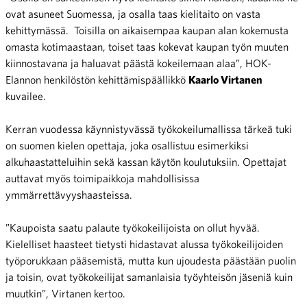
ovat asuneet Suomessa, ja osalla taas kielitaito on vasta
kehittymässä. Toisilla on aikaisempaa kaupan alan kokemusta
omasta kotimaastaan, toiset taas kokevat kaupan työn muuten
kiinnostavana ja haluavat päästä kokeilemaan alaa”, HOK-
Elannon henkilöstön kehittämispäällikkö
Kaarlo Virtanen
kuvailee.
Kerran vuodessa käynnistyvässä työkokeilumallissa tärkeä tuki
on suomen kielen opettaja, joka osallistuu esimerkiksi
alkuhaastatteluihin sekä kassan käytön koulutuksiin. Opettajat
auttavat myös toimipaikkoja mahdollisissa
ymmärrettävyyshaasteissa.
”Kaupoista saatu palaute työkokeilijoista on ollut hyvää.
Kielelliset haasteet tietysti hidastavat alussa työkokeilijoiden
työporukkaan pääsemistä, mutta kun ujoudesta päästään puolin
ja toisin, ovat työkokeilijat samanlaisia työyhteisön jäseniä kuin
muutkin”, Virtanen kertoo.