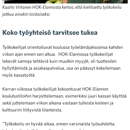
Kaarlo Virtanen HOK-Elannosta kertoo, että kielituettu työkokeilu
jatkuu ainakin toistaiseksi.
Koko työyhteisö tarvitsee tukea
Työkokeilijat orientoituvat koulussa työelämäjaksoonsa kahden
viikon ajan ennen sen alkua. HOK-Elannossa työkokeilijat
tekevät samoja tehtäviä kuin muutkin myyjät, eli tuotteiden
hyllyttämistä ja asiakaspalvelua, osa on päässyt kokeilemaan
myös kassatyötä.
Kerran viikossa työkokeilijat kokoontuvat HOK-Elannon
koulutustiloihin harjoittelemaan, esimerkiksi juuri kassan käyttöä
sekä juttelemaan viikon aikana vastaan tulleista kieleen ja
kulttuuriin liittyvistä tilanteista.
”Työkokeilu on hyvää aikaa, ennen varsinaista työsuhdetta,