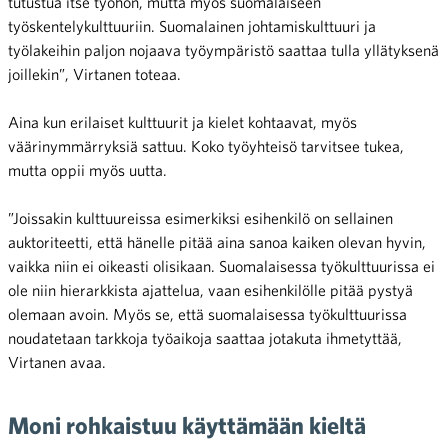
tutustua itse työhön, mutta myös suomalaiseen
työskentelykulttuuriin. Suomalainen johtamiskulttuuri ja
työlakeihin paljon nojaava työympäristö saattaa tulla yllätyksenä
joillekin”, Virtanen toteaa.
Aina kun erilaiset kulttuurit ja kielet kohtaavat, myös
väärinymmärryksiä sattuu. Koko työyhteisö tarvitsee tukea,
mutta oppii myös uutta.
”Joissakin kulttuureissa esimerkiksi esihenkilö on sellainen
auktoriteetti, että hänelle pitää aina sanoa kaiken olevan hyvin,
vaikka niin ei oikeasti olisikaan. Suomalaisessa työkulttuurissa ei
ole niin hierarkkista ajattelua, vaan esihenkilölle pitää pystyä
olemaan avoin. Myös se, että suomalaisessa työkulttuurissa
noudatetaan tarkkoja työaikoja saattaa jotakuta ihmetyttää,
Virtanen avaa.
Moni rohkaistuu käyttämään kieltä