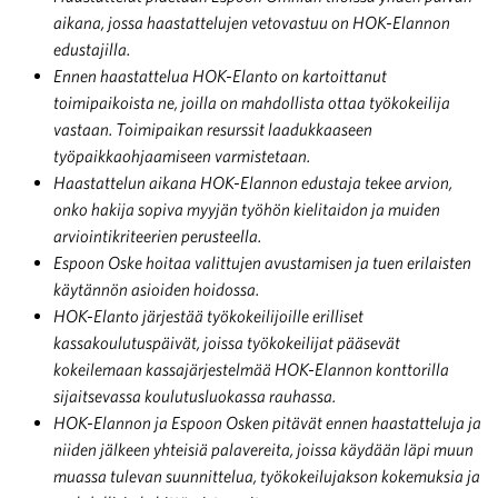
aikana, jossa haastattelujen vetovastuu on HOK-Elannon
edustajilla.
Ennen haastattelua HOK-Elanto on kartoittanut
toimipaikoista ne, joilla on mahdollista ottaa työkokeilija
vastaan. Toimipaikan resurssit laadukkaaseen
työpaikkaohjaamiseen varmistetaan.
Haastattelun aikana HOK-Elannon edustaja tekee arvion,
onko hakija sopiva myyjän työhön kielitaidon ja muiden
arviointikriteerien perusteella.
Espoon Oske hoitaa valittujen avustamisen ja tuen erilaisten
käytännön asioiden hoidossa.
HOK-Elanto järjestää työkokeilijoille erilliset
kassakoulutuspäivät, joissa työkokeilijat pääsevät
kokeilemaan kassajärjestelmää HOK-Elannon konttorilla
sijaitsevassa koulutusluokassa rauhassa.
HOK-Elannon ja Espoon Osken pitävät ennen haastatteluja ja
niiden jälkeen yhteisiä palavereita, joissa käydään läpi muun
muassa tulevan suunnittelua, työkokeilujakson kokemuksia ja