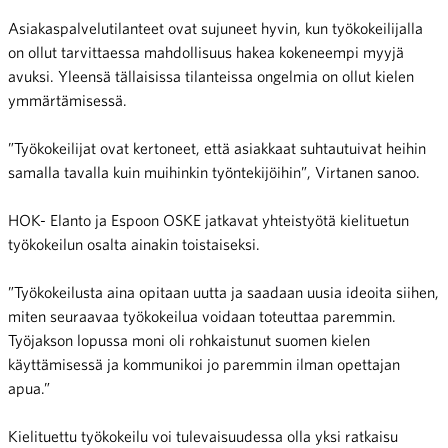
Asiakaspalvelutilanteet ovat sujuneet hyvin, kun työkokeilijalla
on ollut tarvittaessa mahdollisuus hakea kokeneempi myyjä
avuksi. Yleensä tällaisissa tilanteissa ongelmia on ollut kielen
ymmärtämisessä.
”Työkokeilijat ovat kertoneet, että asiakkaat suhtautuivat heihin
samalla tavalla kuin muihinkin työntekijöihin”, Virtanen sanoo.
HOK- Elanto ja Espoon OSKE jatkavat yhteistyötä kielituetun
työkokeilun osalta ainakin toistaiseksi.
”Työkokeilusta aina opitaan uutta ja saadaan uusia ideoita siihen,
miten seuraavaa työkokeilua voidaan toteuttaa paremmin.
Työjakson lopussa moni oli rohkaistunut suomen kielen
käyttämisessä ja kommunikoi jo paremmin ilman opettajan
apua.”
Kielituettu työkokeilu voi tulevaisuudessa olla yksi ratkaisu