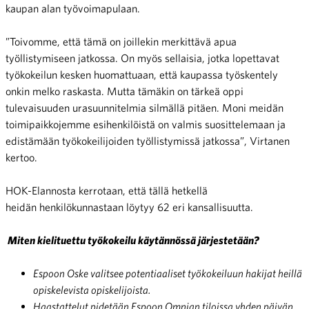
kaupan alan työvoimapulaan.
”Toivomme, että tämä on joillekin merkittävä apua
työllistymiseen jatkossa. On myös sellaisia, jotka lopettavat
työkokeilun kesken huomattuaan, että kaupassa työskentely
onkin melko raskasta. Mutta tämäkin on tärkeä oppi
tulevaisuuden urasuunnitelmia silmällä pitäen. Moni meidän
toimipaikkojemme esihenkilöistä on valmis suosittelemaan ja
edistämään työkokeilijoiden työllistymissä jatkossa”, Virtanen
kertoo.
HOK-Elannosta kerrotaan, että tällä hetkellä
heidän henkilökunnastaan löytyy 62 eri kansallisuutta.
Miten kielituettu työkokeilu käytännössä järjestetään?
Espoon Oske valitsee potentiaaliset työkokeiluun hakijat heillä
opiskelevista opiskelijoista.
Haastattelut pidetään Espoon Omnian tiloissa yhden päivän