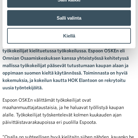
HOK-Elanto kehittää
monimuotoista työkulttuuriaan
Salli valinta
kielituetun työkokeilun avulla
Kiellä
HOK-Elannon kaupoissa aloittivat viime keväänä ensimmäiset
työkokeilijat kielituetussa työkokeilussa. Espoon OSKEn eli
Omnian Osaamiskeskuksen kanssa yhteistyössä kehitetyssä
mallissa työkokeilijat pääsevät tutustumaan kaupan alaan ja
oppimaan suomen kieltä käytännössä. Toiminnasta on hyviä
kokemuksia, ja kokeilun kautta HOK Elantoon on rekrytoitu
uusia työntekijöitä.
Espoon OSKEn välittämät työkokeilijat ovat
maahanmuuttajataustaisia, ja he haluavat työllistyä kaupan
alalle. Työkokeilijat työskentelevät kolmen kuukauden ajan
päivittäistavarakaupoissa eri puolilla Espoota.
”Osalla on suhteellisen hyvä kielitaito siihen nähden, kauanko he