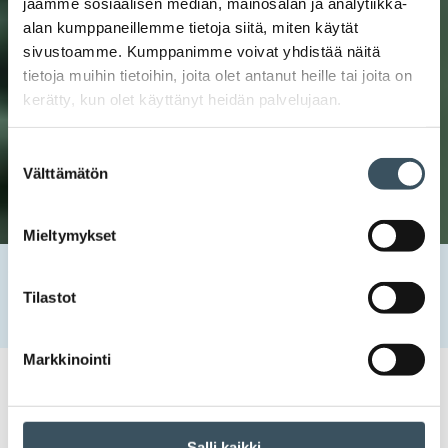
jaamme sosiaalisen median, mainosalan ja analytiikka-
alan kumppaneillemme tietoja siitä, miten käytät
sivustoamme. Kumppanimme voivat yhdistää näitä
tietoja muihin tietoihin, joita olet antanut heille tai joita on
kerätty, kun olet käyttänyt heidän palvelujaan.
Suostumuksen
Välttämätön
valinta
Mieltymykset
Etusivu
Uutishuone
2023
syyskuu
4
HOK-Elanto kehittää monimuotoista työkulttuuriaan
Tilastot
kielituetun työkokeilun avulla
Markkinointi
04.09.2023 10:25
Case-artikkelit
monimuotoinen työyhteisö
,
monimuotoisuus
,
sosiaalinen vastuu
,
sosiaalinen vastuullisuus
,
vastuullisuus
Salli kaikki