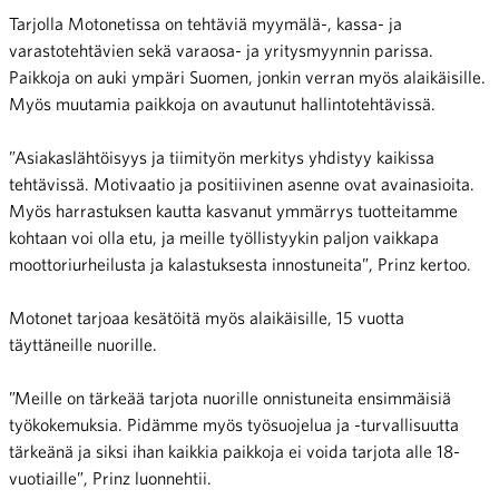
Tarjolla Motonetissa on tehtäviä myymälä-, kassa- ja
varastotehtävien sekä varaosa- ja yritysmyynnin parissa.
Paikkoja on auki ympäri Suomen, jonkin verran myös alaikäisille.
Myös muutamia paikkoja on avautunut hallintotehtävissä.
”Asiakaslähtöisyys ja tiimityön merkitys yhdistyy kaikissa
tehtävissä. Motivaatio ja positiivinen asenne ovat avainasioita.
Myös harrastuksen kautta kasvanut ymmärrys tuotteitamme
kohtaan voi olla etu, ja meille työllistyykin paljon vaikkapa
moottoriurheilusta ja kalastuksesta innostuneita”, Prinz kertoo.
Motonet tarjoaa kesätöitä myös alaikäisille, 15 vuotta
täyttäneille nuorille.
”Meille on tärkeää tarjota nuorille onnistuneita ensimmäisiä
työkokemuksia. Pidämme myös työsuojelua ja -turvallisuutta
tärkeänä ja siksi ihan kaikkia paikkoja ei voida tarjota alle 18-
vuotiaille”, Prinz luonnehtii.