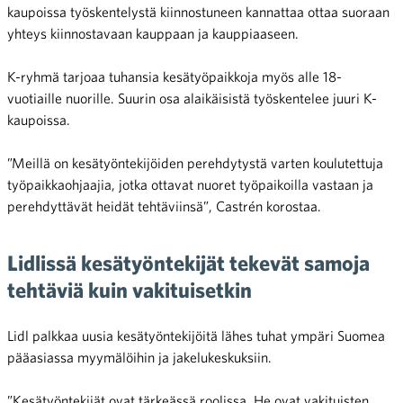
kaupoissa työskentelystä kiinnostuneen kannattaa ottaa suoraan
yhteys kiinnostavaan kauppaan ja kauppiaaseen.
K-ryhmä tarjoaa tuhansia kesätyöpaikkoja myös alle 18-
vuotiaille nuorille. Suurin osa alaikäisistä työskentelee juuri K-
kaupoissa.
”Meillä on kesätyöntekijöiden perehdytystä varten koulutettuja
työpaikkaohjaajia, jotka ottavat nuoret työpaikoilla vastaan ja
perehdyttävät heidät tehtäviinsä”, Castrén korostaa.
Lidlissä kesätyöntekijät tekevät samoja
tehtäviä kuin vakituisetkin
Lidl palkkaa uusia kesätyöntekijöitä lähes tuhat ympäri Suomea
pääasiassa myymälöihin ja jakelukeskuksiin.
”Kesätyöntekijät ovat tärkeässä roolissa. He ovat vakituisten