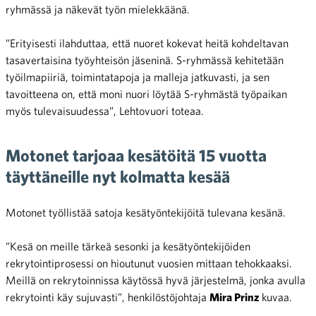
ryhmässä ja näkevät työn mielekkäänä.
”Erityisesti ilahduttaa, että nuoret kokevat heitä kohdeltavan
tasavertaisina työyhteisön jäseninä. S-ryhmässä kehitetään
työilmapiiriä, toimintatapoja ja malleja jatkuvasti, ja sen
tavoitteena on, että moni nuori löytää S-ryhmästä työpaikan
myös tulevaisuudessa”, Lehtovuori toteaa.
Motonet tarjoaa kesätöitä 15 vuotta
täyttäneille nyt kolmatta kesää
Motonet työllistää satoja kesätyöntekijöitä tulevana kesänä.
”Kesä on meille tärkeä sesonki ja kesätyöntekijöiden
rekrytointiprosessi on hioutunut vuosien mittaan tehokkaaksi.
Meillä on rekrytoinnissa käytössä hyvä järjestelmä, jonka avulla
rekrytointi käy sujuvasti”, henkilöstöjohtaja
Mira Prinz
kuvaa.