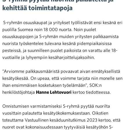
kehittää toimintatapoja
S-ryhmän osuuskaupat ja yritykset työllistävät ensi kesänä eri
puolilla Suomea noin 18 000 nuorta. Noin puolet
osuuskauppojen ja S-ryhmän muiden yritysten palkkaamista
nuorista työskentelee tulevana kesänä pidempiaikaisissa
pesteissä, ja suunnilleen puolet paikoista on varattu alle 18-
vuotiaille ja lyhyempiin kesäharjoittelujaksoihin.
”Arviomme palkkausmääristä povaavat aivan ennätyksellistä
kesätyökesää. On upeaa, että voimme tarjota niin monelle sen
ihan ensimmäisen kosketuksen työelämään”, SOK:n
henkilöstöjohtaja
Hanne Lehtovuori
kertoo tiedotteessa.
Onnistumisen varmistamiseksi S-ryhmä pyytää nuorilta
vuosittain palautetta kesätyökokemuksestaan. Oikotien
toteuttama Vastuullinen kesäduunitutkimus 2023 kertoo, että
nuoret ovat kokonaisuudessaan tyytyväisiä kesätyöhön S-