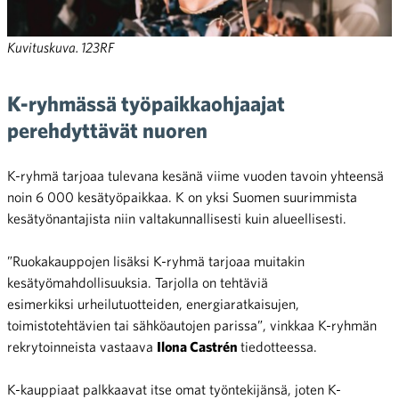
Kuvituskuva. 123RF
K-ryhmässä työpaikkaohjaajat
perehdyttävät nuoren
K-ryhmä tarjoaa tulevana kesänä viime vuoden tavoin yhteensä
noin 6 000 kesätyöpaikkaa. K on yksi Suomen suurimmista
kesätyönantajista niin valtakunnallisesti kuin alueellisesti.
”Ruokakauppojen lisäksi K-ryhmä tarjoaa muitakin
kesätyömahdollisuuksia. Tarjolla on tehtäviä
esimerkiksi urheilutuotteiden, energiaratkaisujen,
toimistotehtävien tai sähköautojen parissa”, vinkkaa K-ryhmän
rekrytoinneista vastaava
Ilona Castrén
tiedotteessa.
K-kauppiaat palkkaavat itse omat työntekijänsä, joten K-