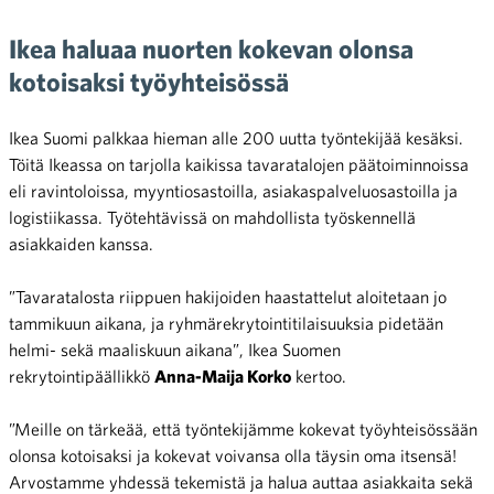
Ikea haluaa nuorten kokevan olonsa
kotoisaksi työyhteisössä
Ikea Suomi palkkaa hieman alle 200 uutta työntekijää kesäksi.
Töitä Ikeassa on tarjolla kaikissa tavaratalojen päätoiminnoissa
eli ravintoloissa, myyntiosastoilla, asiakaspalveluosastoilla ja
logistiikassa. Työtehtävissä on mahdollista työskennellä
asiakkaiden kanssa.
”Tavaratalosta riippuen hakijoiden haastattelut aloitetaan jo
tammikuun aikana, ja ryhmärekrytointitilaisuuksia pidetään
helmi- sekä maaliskuun aikana”, Ikea Suomen
rekrytointipäällikkö
Anna-Maija Korko
kertoo.
”Meille on tärkeää, että työntekijämme kokevat työyhteisössään
olonsa kotoisaksi ja kokevat voivansa olla täysin oma itsensä!
Arvostamme yhdessä tekemistä ja halua auttaa asiakkaita sekä