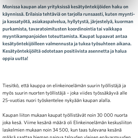
Monissa kaupan alan yrityksissä kesätyöntekijöiden haku on
käynnissä. Erilaisia tehtäviä on tarjolla runsaasti, kuten myynti-
ja kassatyötä, asiakaspalvelua, hyllytystä, järjestelyä, kuorman
purkamista, tavaratoimitusten koordinointia tai vaikkapa
myyntikampanjoiden toteuttamista. Kaupat lupaavat antaa
kesätyöntekijöilleen valmennusta ja tukea työsuhteen aikana.
Kesätyöntekijöiltä odotetaan positiivista asennetta ja halua
oppia uutta!
Tiesitkö, että kauppa on elinkeinoelämän suurin työllistäjä ja
myös suurin nuorten työllistäjä – joka viides työssäkäyvä alle
25-vuotias nuori työskentelee nykyään kaupan alalla.
Kaupan liiton mukaan kaupat työllistävät noin 30 000 nuorta
joka kesä. Viime kesänä määrä oli Elinkeinoelämän keskusliiton
laskelmien mukaan noin 34 500, kun taas tulevana kesänä
määrä saattaa hieman painua talouden yleisen epävarmuuden