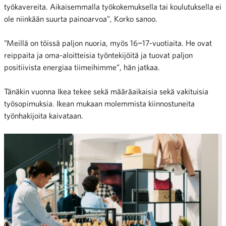
työkavereita. Aikaisemmalla työkokemuksella tai koulutuksella ei
ole niinkään suurta painoarvoa”, Korko sanoo.
”Meillä on töissä paljon nuoria, myös 16−17-vuotiaita. He ovat
reippaita ja oma-aloitteisia työntekijöitä ja tuovat paljon
positiivista energiaa tiimeihimme”, hän jatkaa.
Tänäkin vuonna Ikea tekee sekä määräaikaisia sekä vakituisia
työsopimuksia. Ikean mukaan molemmista kiinnostuneita
työnhakijoita kaivataan.