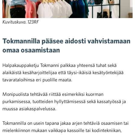
Kuvituskuva. 123RF
Tokmannilla pääsee aidosti vahvistamaan
omaa osaamistaan
Halpakauppaketju Tokmanni palkkaa yhteensä tuhat sekä
alaikäistä kesäharjoittelijaa että täysi-ikäisiä kesätyöntekijää
tavarataloihinsa eri puolille maata.
Monipuolista tehtävää riittää esimerkiksi kuorman
purkamisessa, tuotteiden hyllyttämisessä sekä kassatyössä ja
muussa asiakaspalvelussa.
Tokmannilla on usein tapana jakaa arjen tehtäviä osaamisen tai
mielenkiinnon mukaan vaikkapa kassoille tai kodintekniikan,