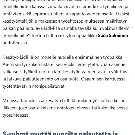
työntekijöiden kanssa samalla viivalla esimerkiksi työaikojen ja -
tehtävien sekä sopimustuntien ja vapaatoiveiden osalta. Lisäksi
kesätyöntekijöille maksetaan työehtosopimuksessa määritetyn
palkan päälle tuleva Lidl-lisä samalla tavalla kuin vakituisillekin
työntekijöille”, kertoo Lidlin rekrytointipäällikkö
Saila Salminen
tiedotteessa.
Kesätyö Lidlillä on monelle nuorelle ensimmäinen työpaikka.
Aiempaa työkokemusta ei sen vuoksi edellytetä, vaan asenne
ratkaisee. Työkulttuuri on läpi kesätyön valmentava ja välittävä,
ja jatkuva palautteenanto on osa työtä. Osaamisen karttuessa
työtehtävätkin monipuolistuvat.
Monissa tapauksissa kesätyö Lidlillä poikii myös jatkoa kesän
jälkeen: joko osa-aikaisena opintojen ohessa tai kokoaikaisessa
työsuhteessa.
S-ryhmä pyytää nuorilta palautetta ja