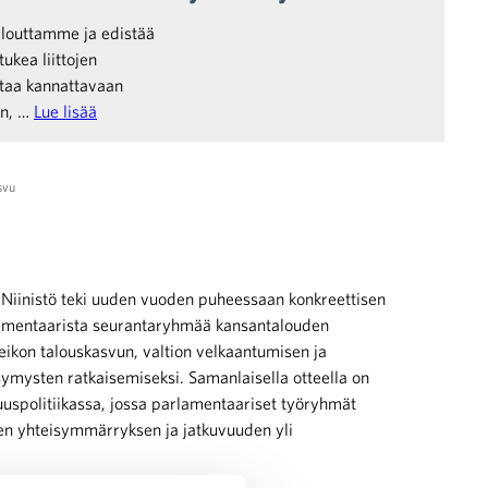
louttamme ja edistää
ukea liittojen
ohtaa kannattavaan
en, …
Lue lisää
svu
i Niinistö teki uuden vuoden puheessaan konkreettisen
lamentaarista seurantaryhmää kansantalouden
eikon talouskasvun, valtion velkaantumisen ja
ymysten ratkaisemiseksi. Samanlaisella otteella on
uuspolitiikassa, jossa parlamentaariset työryhmät
sen yhteisymmärryksen ja jatkuvuuden yli