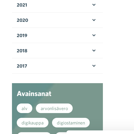
2021
Avaa valikko
2020
Avaa valikko
2019
Avaa valikko
2018
Avaa valikko
2017
Avaa valikko
Avainsanat
alv
arvonlisävero
digikauppa
digiostaminen