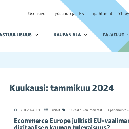
Jäsensivut
Työsuhde ja TES
Tapahtumat
Yhtey
ohteelle Tavoitteet
ASTUULLISUUS
Alavalikko kohteelle Vastuullisuus
KAUPAN ALA
Alavalikko kohteelle K
PALVELUT
A
Kuukausi:
tammikuu 2024
17.01.2024 10:01
Uutiset
EU-vaalit
,
vaalimanifesti
,
EU-parlamenttiva
Ecommerce Europe julkisti EU-vaaliman
digitaalisen kaupan tulevaisuus?