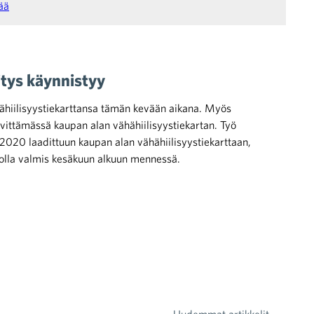
sää
itys käynnistyy
ähähiilisyystiekarttansa tämän kevään aikana. Myös
vittämässä kaupan alan vähähiilisyystiekartan. Työ
020 laadittuun kaupan alan vähähiilisyystiekarttaan,
s olla valmis kesäkuun alkuun mennessä.