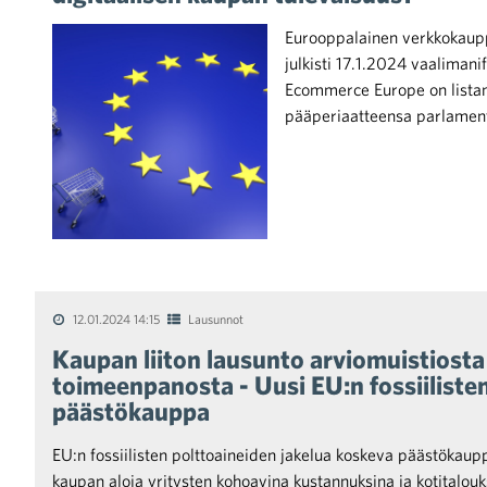
Eurooppalainen verkkokaup
julkisti 17.1.2024 vaaliman
Ecommerce Europe on listann
pääperiaatteensa parlamenti
iötilanteisiin varautuminen
noita kaupan alalta
12.01.2024 14:15
Lausunnot
Kaupan liiton lausunto arviomuistiosta
kohtaista Kaupan liitossa
toimeenpanosta - Uusi EU:n fossiiliste
päästökauppa
EU:n fossiilisten polttoaineiden jakelua koskeva päästökaup
kaupan aloja yritysten kohoavina kustannuksina ja kotitalo