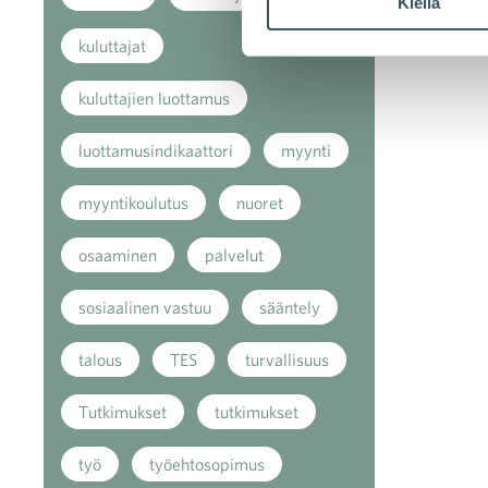
Kiellä
kuluttajat
kuluttajien luottamus
luottamusindikaattori
myynti
myyntikoulutus
nuoret
osaaminen
palvelut
sosiaalinen vastuu
sääntely
talous
TES
turvallisuus
Tutkimukset
tutkimukset
työ
työehtosopimus