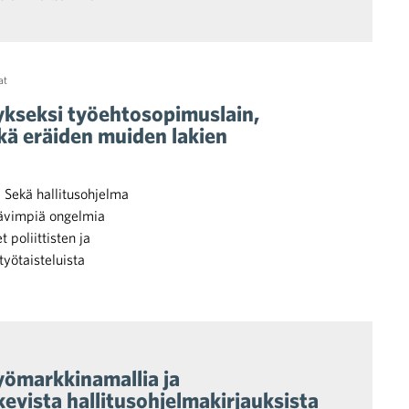
at
tykseksi työehtosopimuslain,
ekä eräiden muiden lakien
. Sekä hallitusohjelma
tävimpiä ongelmia
 poliittisten ja
työtaisteluista
työmarkkinamallia ja
kevista hallitusohjelmakirjauksista