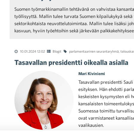
Suomen työmarkkinamallin tehtävänä on vahvistaa kansanta
työllisyyttä. Mallin tulee turvata Suomen kilpailukykyä sekä t
sektorikohtaista neuvottelutoimintaa. Mallin tulee lisäksi j
kasvuun, hyviin työehtoihin sekä järkevään palkkakehitykse
10.01.2024 12:02
Blogit
parlamentaarinen seurantaryhmä
,
talouska
Tasavallan presidentti oikealla asialla
Mari Kiviniemi
Tasavallan presidentti Saul
esityksen. Hän ehdotti par
keskeisten kysymysten eli h
kansalaisten toimeentulokys
Suomessa toimittu turvallis
ovat varmistaneet kansalli
vaalikausien.