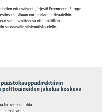
piaiden edunvalvontajärjestö Ecommerce Europe
ifestinsa kesäkuun europarlamenttivaaleihin.
ut sekä tavoitteensa että politiikan
n seuraavalle viisivuotiskaudelle.
 päästökauppadirektiivin
n polttoaineiden jakelua koskeva
pa koskettaa kaikkia
uksien maksamina