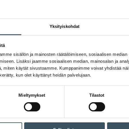
10.01.2024 09:36
Case-artikkelit
mentorointi
,
sosiaalinen vastuulli
Stockmann jakaa osaamista ja hiljaista
Yksityiskohdat
Ensimmäinen Career Days -u
itä
vuosi sitten keväällä. Tuoll
Stockmannilla omnichannel-
mme sisällön ja mainosten räätälöimiseen, sosiaalisen median
”On aivan upea tunne, että 
iseen. Lisäksi jaamme sosiaalisen median, mainosalan ja analy
kehittymään eteenpäin ural
, miten käytät sivustoamme. Kumppanimme voivat yhdistää näitä t
ohjelma saa jatkoa tänä kev
n kerätty, kun olet käyttänyt heidän palvelujaan.
Mieltymykset
Tilastot
09.01.2024 11:30
Tiedotteet
itsehoitolääkkeet
,
apteekkiuudistus
,
ap
Suomessa lääkkeet ovat kalliita verrat