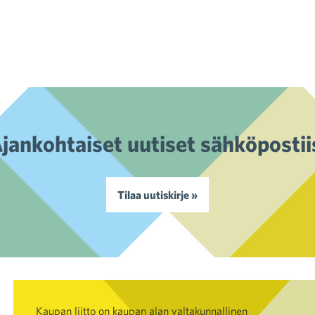
Artikkelien selaus
jankohtaiset uutiset sähköpostii
Tilaa uutiskirje »
Kaupan liitto on kaupan alan valtakunnallinen