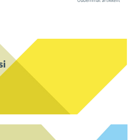
Uudemmat artikkelit
si