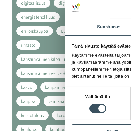
digitaalisuus
digitalisaatio
energiatehokkuus
Suostumus
erikoiskauppa
EU
ilmasto
Tämä sivusto käyttää eväste
Käytämme evästeitä tarjoama
kansainvälinen kilpailu
ja kävijämäärämme analysoim
kumppaneillemme tietoja siitä
kansainvälinen verkkokauppa
olet antanut heille tai joita o
kasvu
kaupan näkymät
Suostumuksen
Välttämätön
valinta
kauppa
kemikaalit
kiertotalous
koronavirus
koulutus
kuluttaja