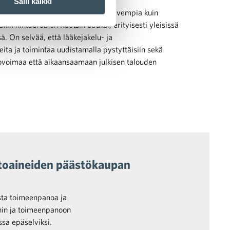
Salli kaikki
sissa keskimäärin 37 prosenttia halvempia kuin
in hintaeroa on Ruotsin eduksi, erityisesti yleisissä
sä. On selvää, että lääkejakelu- ja
ita ja toimintaa uudistamalla pystyttäisiin sekä
voimaa että aikaansaamaan julkisen talouden
lttoaineiden päästökaupan
ista toimeenpanoa ja
ihin ja toimeenpanoon
ossa epäselviksi.