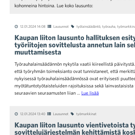
kohonneina hintoina. Lue koko lausunto:
raa toimintaamme
12.01.2024 14:08
Lausunnot
työlainsäädäntö
,
työrauha
,
työmarkkin
Kaupan liiton lausunto hallituksen esi
työriitojen sovittelusta annetun lain s
muuttamisesta
Työrauhalainsäädännön nykytila vaatii kiireellistä päivitystä
että työryhmän toimeksianto ovat tunnistaneet, että merkit
nykyisessä työrauhalainsäädännössä ovat erityisesti puutteet
myötätuntotyötaisteluiden rajoituksissa sekä lainvastaisista 
seuraavien seuraamusten liian …
Lue lisää
12.01.2024 13:40
Lausunnot
työmarkkinat
Kaupan liiton lausunto vientivetoista 
sovittelujärjestelmän kehittämistä kos