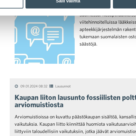
Salli valinta
Itsehoitolääkkeet ovat Ruot
Suomessa. Reseptilääkkeissäk
viitehinnoitelluissa lääkkeis
apteekkijärjestelmän rakente
tukemaan suomalaisten osto
säästöjä.
09.01.2024 08:32
Lausunnot
Kaupan liiton lausunto fossiilisten po
arviomuistiosta
Arviomuistioissa on kuvattu päästökaupan sisältöä, kansall
vaikutuksia. Kaupan liitto kiinnittää huomiota vaikutusarvio
liittyviin taloudellisiin vaikutuksiin, jotka jäävät arviomuisti