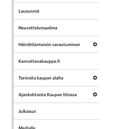
Lausunnot
Neuvottelumaailma
Avaa valikko Häir
Häiriötilanteisiin varautuminen
Kannattavakauppa.fi
Avaa valikko Tari
Tarinoita kaupan alalta
Avaa valikko Ajan
Ajankohtaista Kaupan liitossa
Julkaisut
Medialle