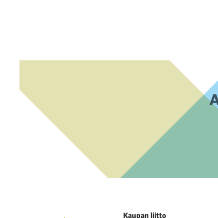
A
Kaupan liitto