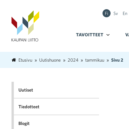
Fi
Sv
En
TAVOITTEET
Alavalikko k
V
Etusivu
Uutishuone
2024
tammikuu
Sivu 2
Uutiset
Tiedotteet
Blogit