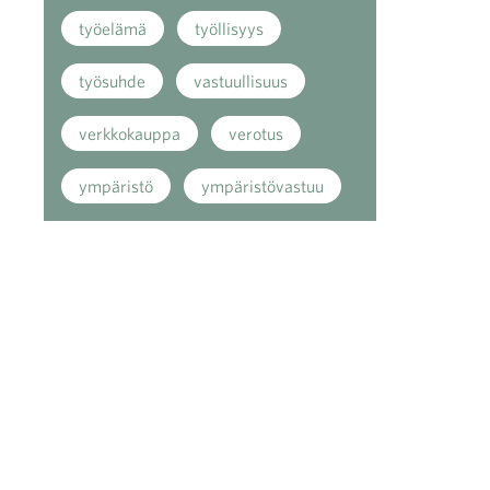
työelämä
työllisyys
työsuhde
vastuullisuus
verkkokauppa
verotus
ympäristö
ympäristövastuu