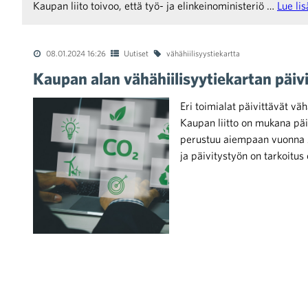
Kaupan liito toivoo, että työ- ja elinkeinoministeriö …
Lue li
08.01.2024 16:26
Uutiset
vähähiilisyystiekartta
Kaupan alan vähähiilisyytiekartan päiv
Eri toimialat päivittävät v
Kaupan liitto on mukana päi
perustuu aiempaan vuonna 2
ja päivitystyön on tarkoitu