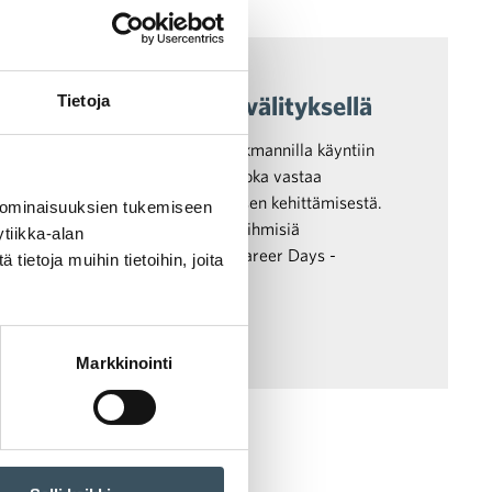
suus
,
sosiaalinen vastuu
 tietoa mentoreidensa välityksellä
Tietoja
rapäivien ohjelma pyörähti Stockmannilla käyntiin
oin mentorina aloitti Minna Laine, joka vastaa
liiketoiminnan ja asiakaskokemuksen kehittämisestä.
 ominaisuuksien tukemiseen
voin auttaa lahjakkaita ja mukavia ihmisiä
tiikka-alan
laan”, Laine sanoo. Stockmannin Career Days -
ietoja muihin tietoihin, joita
äänä.
Markkinointi
teekit
tuna Ruotsiin