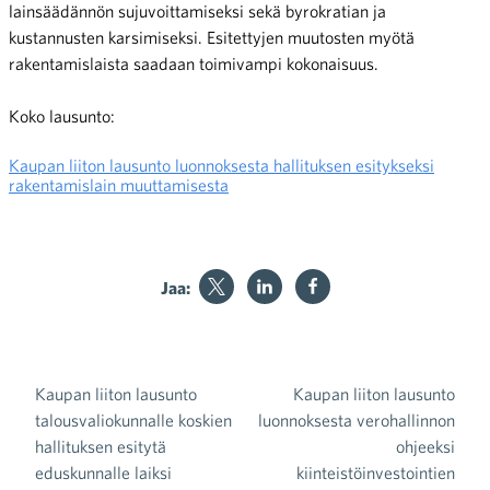
lainsäädännön sujuvoittamiseksi sekä byrokratian ja
kustannusten karsimiseksi. Esitettyjen muutosten myötä
rakentamislaista saadaan toimivampi kokonaisuus.
Koko lausunto:
Kaupan liiton lausunto luonnoksesta hallituksen esitykseksi
rakentamislain muuttamisesta
Jaa:
Kaupan liiton lausunto
Kaupan liiton lausunto
Artikkelien selaus
talousvaliokunnalle koskien
luonnoksesta verohallinnon
hallituksen esitytä
ohjeeksi
eduskunnalle laiksi
kiinteistöinvestointien