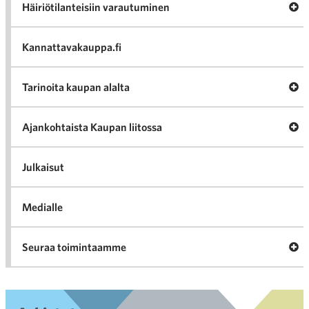
Av
Häiriötilanteisiin varautuminen
Häir
va
Kannattavakauppa.fi
A
Tarinoita kaupan alalta
val
Tari
ka
Ava
Ajankohtaista Kaupan liitossa
al
Ajan
K
l
Julkaisut
Medialle
Ava
Seuraa toimintaamme
toi