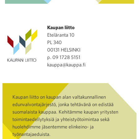
Kaupan liitto
Eteläranta 10
PL 340
00131 HELSINKI
p. 09 1728 5151
kauppa@kauppa.fi
Kaupan liitto on kaupan alan valtakunnallinen
edunvalvontajärjestö, jonka tehtävänä on edistää
suomalaista kauppaa. Kehitämme kaupan yritysten
toimintaedellytyksiä ja yhteistyötoimintaa sekä
huolehdimme jäsentemme elinkeino- ja
työnantajaeduista.