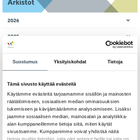
Arkistot
2026
Ava
valik
2025
Ava
valik
2024
Ava
Suostumus
Yksityiskohdat
Tietoja
valik
2023
Ava
valik
Tämä sivusto käyttää evästeitä
2022
Ava
Käytämme evästeitä tarjoamamme sisällön ja mainosten
valik
2021
räätälöimiseen, sosiaalisen median ominaisuuksien
Ava
tukemiseen ja kävijämäärämme analysoimiseen. Lisäksi
valik
2020
jaamme sosiaalisen median, mainosalan ja analytiikka-
Ava
alan kumppaneillemme tietoja siitä, miten käytät
valik
sivustoamme. Kumppanimme voivat yhdistää näitä
2019
Ava
tietoja muihin tietoihin, joita olet antanut heille tai joita on