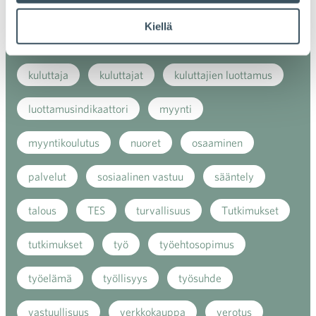
kaupan näkymät
kauppa
kemikaalit
Kiellä
kiertotalous
koronavirus
koulutus
kuluttaja
kuluttajat
kuluttajien luottamus
luottamusindikaattori
myynti
myyntikoulutus
nuoret
osaaminen
palvelut
sosiaalinen vastuu
sääntely
talous
TES
turvallisuus
Tutkimukset
tutkimukset
työ
työehtosopimus
työelämä
työllisyys
työsuhde
vastuullisuus
verkkokauppa
verotus