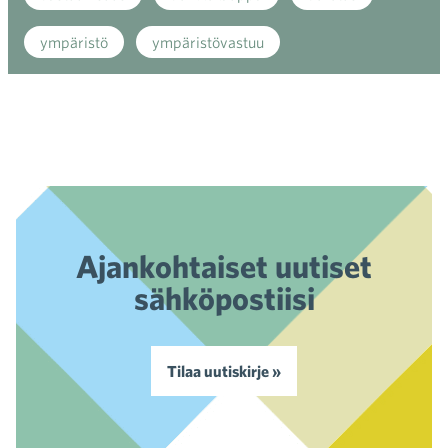
ympäristö
ympäristövastuu
Ajankohtaiset uutiset
sähköpostiisi
Tilaa uutiskirje »