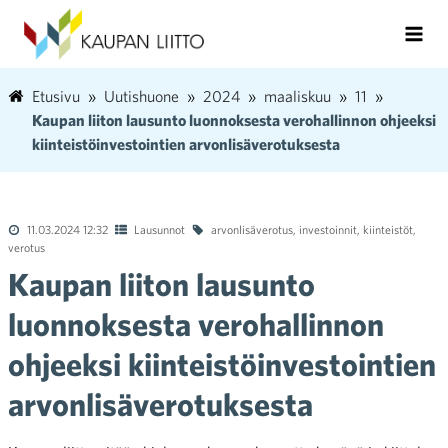
Etusivu
Uutishuone
2024
maaliskuu
11
Kaupan liiton lausunto luonnoksesta verohallinnon ohjeeksi
kiinteistöinvestointien arvonlisäverotuksesta
11.03.2024 12:32
Lausunnot
arvonlisäverotus
,
investoinnit
,
kiinteistöt
,
verotus
Kaupan liiton lausunto
luonnoksesta verohallinnon
ohjeeksi kiinteistöinvestointien
arvonlisäverotuksesta