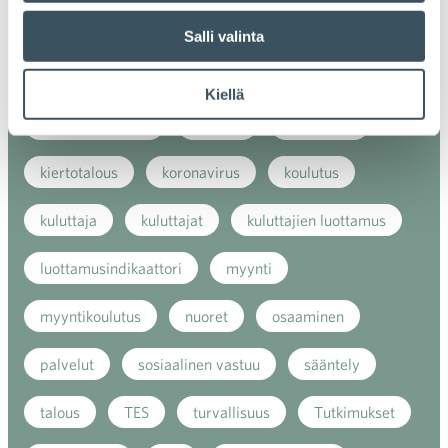
ilmasto
kansainvälinen kilpailu
Salli valinta
kansainvälinen verkkokauppa
kasvu
Kiellä
kaupan näkymät
kauppa
kemikaalit
kiertotalous
koronavirus
koulutus
kuluttaja
kuluttajat
kuluttajien luottamus
luottamusindikaattori
myynti
myyntikoulutus
nuoret
osaaminen
palvelut
sosiaalinen vastuu
sääntely
talous
TES
turvallisuus
Tutkimukset