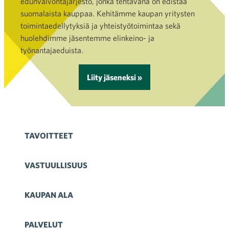
edunvalvontajärjestö, jonka tehtävänä on edistää
suomalaista kauppaa. Kehitämme kaupan yritysten
toimintaedellytyksiä ja yhteistyötoimintaa sekä
huolehdimme jäsentemme elinkeino- ja
työnantajaeduista.
Liity jäseneksi »
TAVOITTEET
VASTUULLISUUS
KAUPAN ALA
PALVELUT