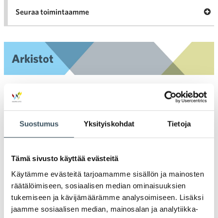
Ava
Seuraa toimintaamme
toi
Arkistot
2026
Ava
valik
2025
Ava
Suostumus
Yksityiskohdat
Tietoja
valik
2024
Ava
valik
Tämä sivusto käyttää evästeitä
2023
Ava
Käytämme evästeitä tarjoamamme sisällön ja mainosten
valik
räätälöimiseen, sosiaalisen median ominaisuuksien
2022
Ava
tukemiseen ja kävijämäärämme analysoimiseen. Lisäksi
valik
jaamme sosiaalisen median, mainosalan ja analytiikka-
2021