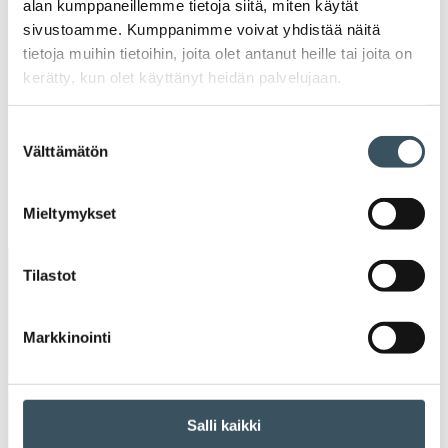
Ava
alan kumppaneillemme tietoja siitä, miten käytät
valik
sivustoamme. Kumppanimme voivat yhdistää näitä
2020
tietoja muihin tietoihin, joita olet antanut heille tai joita on
Ava
valik
kerätty, kun olet käyttänyt heidän palvelujaan.
2019
Ava
valik
Suostumuksen
2018
Välttämätön
valinta
Ava
valik
2017
Ava
Mieltymykset
valik
Tilastot
Avainsanat
alv
arvonlisävero
digikauppa
Markkinointi
digiostaminen
digitaalisuus
digitalisaatio
Salli kaikki
energiatehokkuus
erikoiskauppa
EU