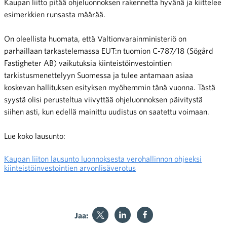
Kaupan liitto pitää ohjeluonnoksen rakennetta hyvänä ja kiittelee
esimerkkien runsasta määrää.
On oleellista huomata, että Valtionvarainministeriö on
parhaillaan tarkastelemassa EUT:n tuomion C-787/18 (Sögård
Fastigheter AB) vaikutuksia kiinteistöinvestointien
tarkistusmenettelyyn Suomessa ja tulee antamaan asiaa
koskevan hallituksen esityksen myöhemmin tänä vuonna. Tästä
syystä olisi perusteltua viivyttää ohjeluonnoksen päivitystä
siihen asti, kun edellä mainittu uudistus on saatettu voimaan.
Lue koko lausunto:
Kaupan liiton lausunto luonnoksesta verohallinnon ohjeeksi
kiinteistöinvestointien arvonlisäverotus
Jaa: