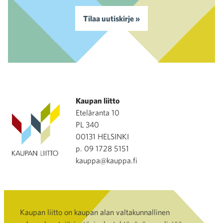
Tilaa uutiskirje »
Kaupan liitto
Eteläranta 10
PL 340
00131 HELSINKI
p. 09 1728 5151
kauppa@kauppa.fi
Kaupan liitto on kaupan alan valtakunnallinen