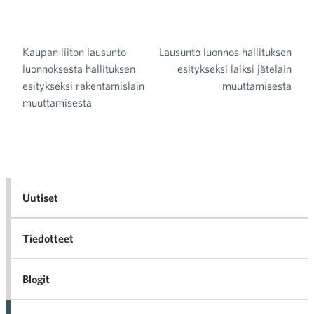
Kaupan liiton lausunto
Lausunto luonnos hallituksen
Artikkelien selaus
luonnoksesta hallituksen
esitykseksi laiksi jätelain
esitykseksi rakentamislain
muuttamisesta
muuttamisesta
Uutiset
Tiedotteet
Blogit