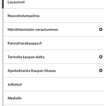
Lausunnot
Neuvottelumaailma
Av
Häiriötilanteisiin varautuminen
Häir
va
Kannattavakauppa.fi
A
Tarinoita kaupan alalta
val
Tari
ka
Ava
Ajankohtaista Kaupan liitossa
al
Ajan
K
l
Julkaisut
Medialle