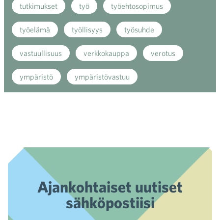
tutkimukset
työ
työehtosopimus
työelämä
työllisyys
työsuhde
vastuullisuus
verkkokauppa
verotus
ympäristö
ympäristövastuu
Ajankohtaiset uutiset
sähköpostiisi