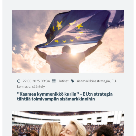
22.05.2025 09:34
Uutiset
sisämarkkinastrategia
,
EU-
komissio
,
sääntely
"Kaamea kymmenikkö kuriin" – EU:n strategia
tähtää toimivampiin sisämarkkinoihin