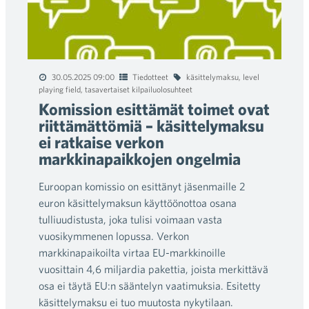
30.05.2025 09:00
Tiedotteet
käsittelymaksu
,
level
playing field
,
tasavertaiset kilpailuolosuhteet
Komission esittämät toimet ovat
riittämättömiä – käsittelymaksu
ei ratkaise verkon
markkinapaikkojen ongelmia
Euroopan komissio on esittänyt jäsenmaille 2
euron käsittelymaksun käyttöönottoa osana
tulliuudistusta, joka tulisi voimaan vasta
vuosikymmenen lopussa. Verkon
markkinapaikoilta virtaa EU-markkinoille
vuosittain 4,6 miljardia pakettia, joista merkittävä
osa ei täytä EU:n sääntelyn vaatimuksia. Esitetty
käsittelymaksu ei tuo muutosta nykytilaan.