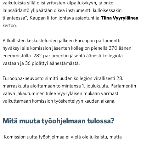
vaikutuksia sillä olisi yritysten kilpailukykyyn, ja onko
lainsäädäntö ylipäätään oikea instrumentti kulloisessakin
tilanteessa”, Kaupan liiton johtava asiantuntija
Tiina Vyyryläinen
kertoo.
Pitkällisten keskusteluiden jälkeen Euroopan parlamentti
hyväksyi siis komission jäsenten kollegion pienellä 370 äänen
enemmistöllä. 282 parlamentin jäsentä äänesti kollegiota
vastaan ja 36 pidättyi äänestämästä.
Eurooppa-neuvosto nimitti uuden kollegion virallisesti 28.
marraskuuta aloittamaan toimintansa 1. joulukuuta. Parlamentin
vahva jakautuminen tulee Vyyryläisen mukaan varmasti
vaikuttamaan komission työskentelyyn kauden aikana.
Mitä muuta työohjelmaan tulossa?
Komission uutta työohjelmaa ei vielä ole julkaistu, mutta