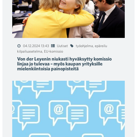
04.12.2024 13:43
Uutiset
työohjelma
,
epäreilu
kilpailuasetelma
,
EU-komissio
Von der Leyenin niukasti hyväksytty komissio
linjaa jo tulevaa – myös kaupan yrityksille
mielenkiintoisia painopisteitä