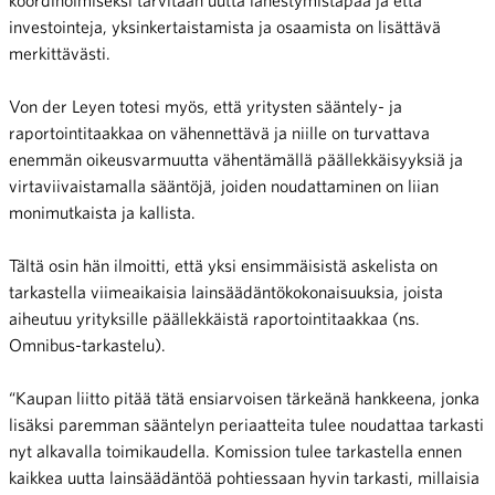
koordinoimiseksi tarvitaan uutta lähestymistapaa ja että
investointeja, yksinkertaistamista ja osaamista on lisättävä
merkittävästi.
Von der Leyen totesi myös, että yritysten sääntely- ja
raportointitaakkaa on vähennettävä ja niille on turvattava
enemmän oikeusvarmuutta vähentämällä päällekkäisyyksiä ja
virtaviivaistamalla sääntöjä, joiden noudattaminen on liian
monimutkaista ja kallista.
Tältä osin hän ilmoitti, että yksi ensimmäisistä askelista on
tarkastella viimeaikaisia lainsäädäntökokonaisuuksia, joista
aiheutuu yrityksille päällekkäistä raportointitaakkaa (ns.
Omnibus-tarkastelu).
“Kaupan liitto pitää tätä ensiarvoisen tärkeänä hankkeena, jonka
lisäksi paremman sääntelyn periaatteita tulee noudattaa tarkasti
nyt alkavalla toimikaudella. Komission tulee tarkastella ennen
kaikkea uutta lainsäädäntöä pohtiessaan hyvin tarkasti, millaisia