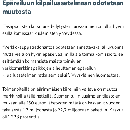
Epäreiluun kilpailuasetelmaan odotetaan
muutosta
Tasapuolisten kilpailunedellytysten turvaaminen on ollut hyvin
esillä komissaarikuulemisten yhteydessä.
“Verkkokauppatiedonantoa odotetaan annettavaksi alkuvuonna,
mutta vielä on hyvin epäselvää, millaisia toimia komissio tulee
esittämään kolmansista maista toimivien
verkkomarkkinapaikkojen aiheuttaman epäreilun
kilpailuasetelman ratkaisemiseksi”, Vyyryläinen huomauttaa.
Toimenpiteillä on äärimmäisen kiire, niin valtava on muutos
markkinoilla tällä hetkellä. Suomen tullin uusimpien tilastojen
mukaan alle 150 euron lähetysten määrä on kasvanut vuoden
takaisesta 1,7 miljoonasta jo 22,7 miljoonaan pakettiin.
Kasvua
oli 1 228 prosenttia.