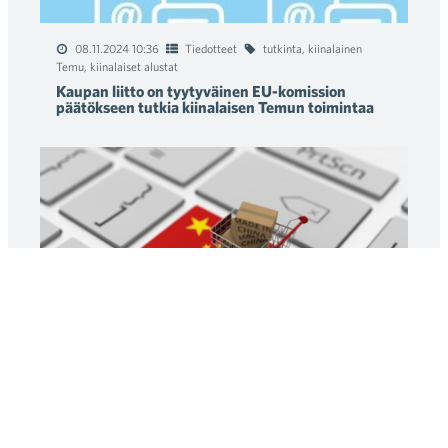
08.11.2024 10:36
Tiedotteet
tutkinta
,
kiinalainen
Temu
,
kiinalaiset alustat
Kaupan liitto on tyytyväinen EU-komission
päätökseen tutkia kiinalaisen Temun toimintaa
04.11.2024 13:44
Uutiset
Euroopan digipalvelusäädös
,
SHEIN
,
DSA
Euroopan komissio käynnistää tutkinnan
kiinalaisen Temun toiminnasta