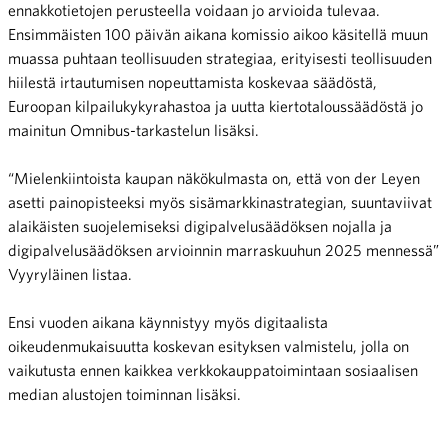
ennakkotietojen perusteella voidaan jo arvioida tulevaa.
Ensimmäisten 100 päivän aikana komissio aikoo käsitellä muun
muassa puhtaan teollisuuden strategiaa, erityisesti teollisuuden
hiilestä irtautumisen nopeuttamista koskevaa säädöstä,
Euroopan kilpailukykyrahastoa ja uutta kiertotaloussäädöstä jo
mainitun Omnibus-tarkastelun lisäksi.
“Mielenkiintoista kaupan näkökulmasta on, että von der Leyen
asetti painopisteeksi myös sisämarkkinastrategian, suuntaviivat
alaikäisten suojelemiseksi digipalvelusäädöksen nojalla ja
digipalvelusäädöksen arvioinnin marraskuuhun 2025 mennessä”
Vyyryläinen listaa.
Ensi vuoden aikana käynnistyy myös digitaalista
oikeudenmukaisuutta koskevan esityksen valmistelu, jolla on
vaikutusta ennen kaikkea verkkokauppatoimintaan sosiaalisen
median alustojen toiminnan lisäksi.