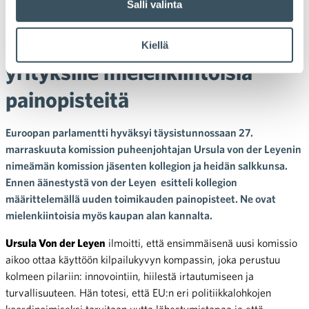
Salli valinta
hyväksytty komissio linjaa jo
tulevaa – myös kaupan
Kiellä
yrityksille mielenkiintoisia
painopisteitä
Euroopan parlamentti hyväksyi täysistunnossaan 27.
marraskuuta komission puheenjohtajan Ursula von der Leyenin
nimeämän komission jäsenten kollegion ja heidän salkkunsa.
Ennen äänestystä von der Leyen esitteli kollegion
määrittelemällä uuden toimikauden painopisteet. Ne ovat
mielenkiintoisia myös kaupan alan kannalta.
Ursula Von der Leyen
ilmoitti, että ensimmäisenä
uusi komissio
aikoo
ottaa käyttöön kilpailukyvyn kompassin, joka perustuu
kolmeen pilariin: innovointiin, hiilestä irtautumiseen ja
turvallisuuteen. Hän totesi, että EU:n eri politiikkalohkojen