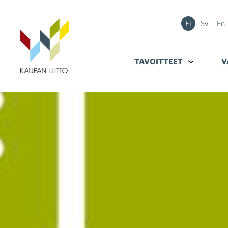
Fi
Sv
En
TAVOITTEET
Alavalikko k
V