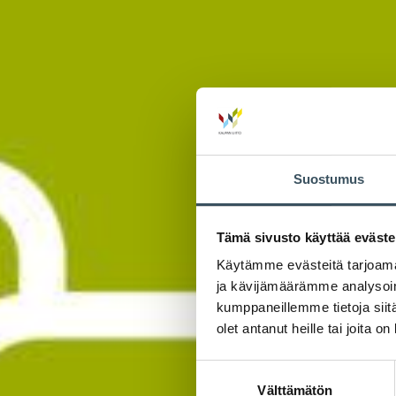
Suostumus
Tämä sivusto käyttää eväste
Käytämme evästeitä tarjoama
ja kävijämäärämme analysoim
kumppaneillemme tietoja siitä
olet antanut heille tai joita o
Suostumuksen
Välttämätön
valinta