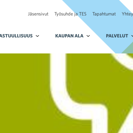
Jäsensivut
Työsuhde ja TES
Tapahtumat
Yhtey
ohteelle Tavoitteet
ASTUULLISUUS
Alavalikko kohteelle Vastuullisuus
KAUPAN ALA
Alavalikko kohteelle K
PALVELUT
A