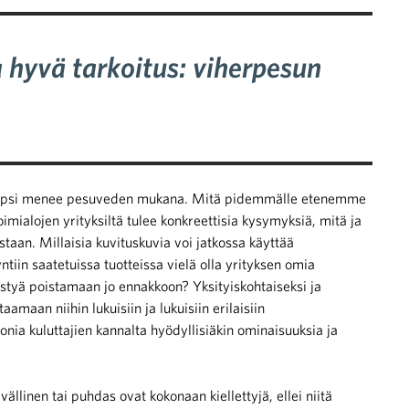
a hyvä tarkoitus: viherpesun
ä lapsi menee pesuveden mukana. Mitä pidemmälle etenemme
mialojen yrityksiltä tulee konkreettisia kysymyksiä, mitä ja
staan. Millaisia kuvituskuvia voi jatkossa käyttää
iin saatetuissa tuotteissa vielä olla yrityksen omia
ystyä poistamaan jo ennakkoon? Yksityiskohtaiseksi ja
aamaan niihin lukuisiin ja lukuisiin erilaisiin
Monia kuluttajien kannalta hyödyllisiäkin ominaisuuksia ja
llinen tai puhdas ovat kokonaan kiellettyjä, ellei niitä