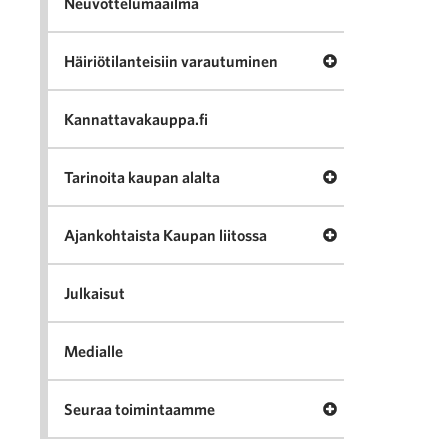
Neuvottelumaailma
Avaa valikko Häir
Häiriötilanteisiin varautuminen
Kannattavakauppa.fi
Avaa valikko Tari
Tarinoita kaupan alalta
Avaa valikko Ajan
Ajankohtaista Kaupan liitossa
Julkaisut
Medialle
Avaa valikko Seu
Seuraa toimintaamme