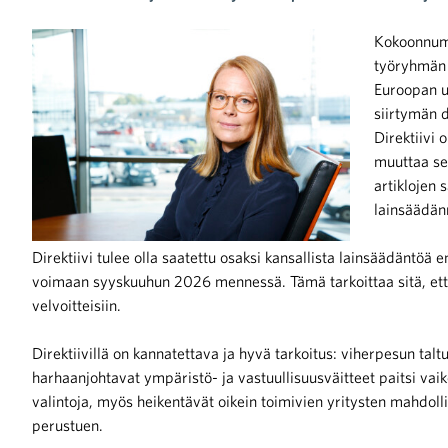
Kokoonnumm
iötilanteisiin varautuminen
työryhmän
Euroopan un
siirtymän d
Direktiivi 
muuttaa se
noita kaupan alalta
artiklojen 
lainsäädän
kohtaista Kaupan liitossa
Direktiivi tulee olla saatettu osaksi kansallista lainsäädäntöä e
voimaan syyskuuhun 2026 mennessä. Tämä tarkoittaa sitä, että 
velvoitteisiin.
Direktiivillä on kannatettava ja hyvä tarkoitus: viherpesun talt
harhaanjohtavat ympäristö- ja vastuullisuusväitteet paitsi vai
valintoja, myös heikentävät oikein toimivien yritysten mahdolli
raa toimintaamme
perustuen.