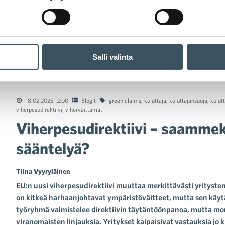
Salli valinta
rpesudirektiivi – saammeko selkeyttä vai sekavaa sääntelyä?
18.02.2025 12:00
Blogit
green claims
,
kuluttaja
,
kuluttajansuoja
,
kulut
viherpesudirektiivi
,
viherväittämät
Viherpesudirektiivi – saammek
sääntelyä?
Tiina Vyyryläinen
EU:n uusi viherpesudirektiivi muuttaa merkittävästi yritysten
on kitkeä harhaanjohtavat ympäristöväitteet, mutta sen kä
työryhmä valmistelee direktiivin täytäntöönpanoa, mutta moni
viranomaisten linjauksia. Yritykset kaipaisivat vastauksia jo 