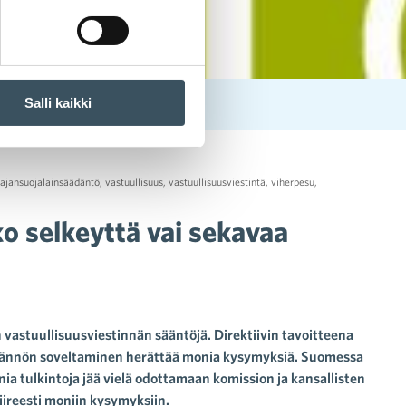
Salli kaikki
tajansuojalainsäädäntö
,
vastuullisuus
,
vastuullisuusviestintä
,
viherpesu
,
o selkeyttä vai sekavaa
 vastuullisuusviestinnän sääntöjä. Direktiivin tavoitteena
ytännön soveltaminen herättää monia kysymyksiä. Suomessa
a tulkintoja jää vielä odottamaan komission ja kansallisten
kiireesti moniin kysymyksiin.