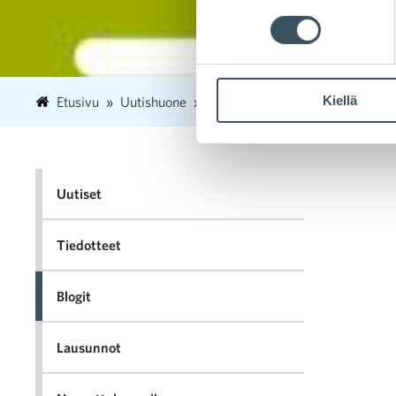
Kiellä
Etusivu
Uutishuone
2025
helmikuu
18
Vihe
Uutiset
Tiedotteet
Blogit
Lausunnot