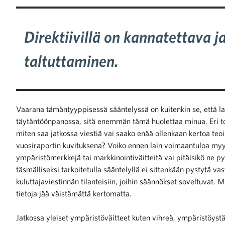
Direktiivillä on kannatettava j
taltuttaminen.
Vaarana tämäntyyppisessä sääntelyssä on kuitenkin se, ett
täytäntöönpanossa, sitä enemmän tämä huolettaa minua. Eri toi
miten saa jatkossa viestiä vai saako enää ollenkaan kertoa teoi
vuosiraportin kuvituksena? Voiko ennen lain voimaantuloa myynt
ympäristömerkkejä tai markkinointiväitteitä vai pitäisikö ne p
täsmälliseksi tarkoitetulla sääntelyllä ei sittenkään pystytä vast
kuluttajaviestinnän tilanteisiin, joihin säännökset soveltuvat. 
tietoja jää väistämättä kertomatta.
Jatkossa yleiset ympäristöväitteet kuten vihreä, ympäristöystävä