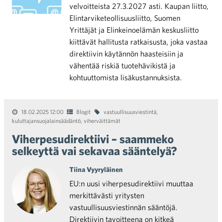
velvoitteista 27.3.2027 asti. Kaupan liitto,
Elintarviketeollisuusliitto, Suomen
Yrittäjät ja Elinkeinoelämän keskusliitto
kiittävät hallitusta ratkaisusta, joka vastaa
direktiivin käytännön haasteisiin ja
vähentää riskiä tuotehävikistä ja
kohtuuttomista lisäkustannuksista.
18.02.2025 12:00
Blogit
vastuullisuusviestintä
,
kuluttajansuojalainsäädäntö
,
viherväittämät
Viherpesudirektiivi – saammeko
selkeyttä vai sekavaa sääntelyä?
Tiina Vyyryläinen
EU:n uusi viherpesudirektiivi muuttaa
merkittävästi yritysten
vastuullisuusviestinnän sääntöjä.
Direktiivin tavoitteena on kitkeä