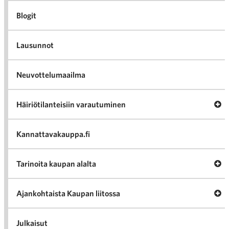
Blogit
Lausunnot
Neuvottelumaailma
Av
Häiriötilanteisiin varautuminen
Häir
va
Kannattavakauppa.fi
A
Tarinoita kaupan alalta
val
Tari
ka
Ava
Ajankohtaista Kaupan liitossa
al
Ajan
K
l
Julkaisut