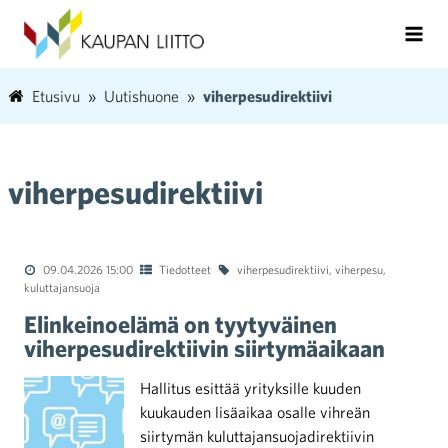
Etusivu
Uutishuone
viherpesudirektiivi
viherpesudirektiivi
09.04.2026 15:00
Tiedotteet
viherpesudirektiivi
,
viherpesu
,
kuluttajansuoja
Elinkeinoelämä on tyytyväinen
viherpesudirektiivin siirtymäaikaan
Hallitus esittää yrityksille kuuden
kuukauden lisäaikaa osalle vihreän
siirtymän kuluttajansuojadirektiivin