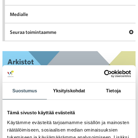
Medialle
Ava
Seuraa toimintaamme
toi
Arkistot
2026
Ava
Suostumus
Yksityiskohdat
Tietoja
valik
2025
Ava
valik
2024
Tämä sivusto käyttää evästeitä
Ava
valik
Käytämme evästeitä tarjoamamme sisällön ja mainosten
2023
räätälöimiseen, sosiaalisen median ominaisuuksien
Ava
tukemiseen ja kävijämäärämme analysoimiseen. Lisäksi
valik