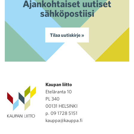
Ajankohtaiset uutiset
sähköpostiisi
Tilaa uutiskirje »
Kaupan liitto
Eteläranta 10
PL 340
00131 HELSINKI
p. 09 1728 5151
kauppa@kauppa.fi