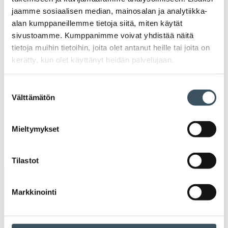
2022
jaamme sosiaalisen median, mainosalan ja analytiikka-
Ava
alan kumppaneillemme tietoja siitä, miten käytät
valik
2021
sivustoamme. Kumppanimme voivat yhdistää näitä
Ava
tietoja muihin tietoihin, joita olet antanut heille tai joita on
valik
2020
kerätty, kun olet käyttänyt heidän palvelujaan.
Ava
valik
2019
Suostumuksen
Ava
Välttämätön
valinta
valik
2018
Ava
Mieltymykset
valik
2017
Ava
valik
Tilastot
Avainsanat
Markkinointi
alv
arvonlisävero
digikauppa