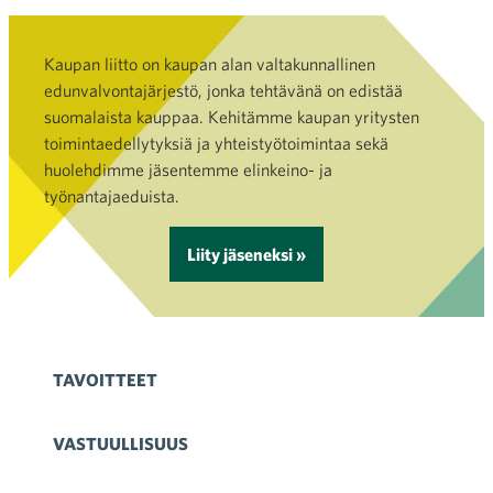
Kaupan liitto on kaupan alan valtakunnallinen
edunvalvontajärjestö, jonka tehtävänä on edistää
suomalaista kauppaa. Kehitämme kaupan yritysten
toimintaedellytyksiä ja yhteistyötoimintaa sekä
huolehdimme jäsentemme elinkeino- ja
työnantajaeduista.
Liity jäseneksi »
TAVOITTEET
VASTUULLISUUS