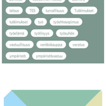
talous
TES
turvallisuus
Tutkimukset
tutkimukset
työ
työehtosopimus
työelämä
työllisyys
työsuhde
vastuullisuus
verkkokauppa
verotus
ympäristö
ympäristövastuu