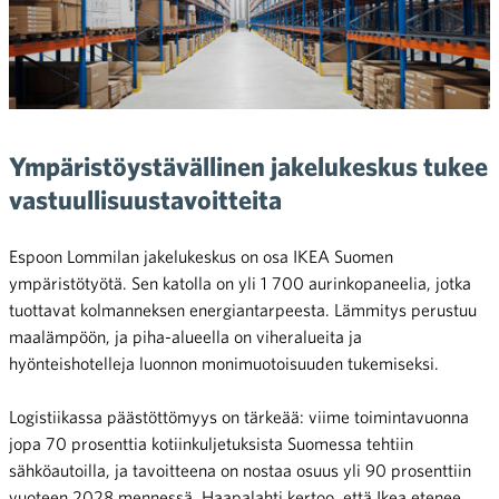
Ympäristöystävällinen jakelukeskus tukee
vastuullisuustavoitteita
Espoon Lommilan jakelukeskus on osa IKEA Suomen
ympäristötyötä. Sen katolla on yli 1 700 aurinkopaneelia, jotka
tuottavat kolmanneksen energiantarpeesta. Lämmitys perustuu
maalämpöön, ja piha-alueella on viheralueita ja
hyönteishotelleja luonnon monimuotoisuuden tukemiseksi.
Logistiikassa päästöttömyys on tärkeää: viime toimintavuonna
jopa 70 prosenttia kotiinkuljetuksista Suomessa tehtiin
sähköautoilla, ja tavoitteena on nostaa osuus yli 90 prosenttiin
vuoteen 2028 mennessä. Haapalahti kertoo, että Ikea etenee