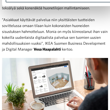
mobiilisovelluksella ja verkkoselaimessa, ja se hyödyntää
tekoälyä sekä konenäköä huonetilojen mallintamiseen.
”Asiakkaat käyttävät palvelua niin yksittäisten tuotteiden
sovittelussa omaan tilaan kuin kokonaisten huoneiden
sisustuksen hahmotteluun. Monia on myös kiinnostanut ihan vain
kokeilla uudenlaista digitaalista palvelua sen tuomien uusien
mahdollisuuksien vuoksi”, IKEA Suomen Business Development
ja Digital Manager
Vesa Haapalahti
kertoo.