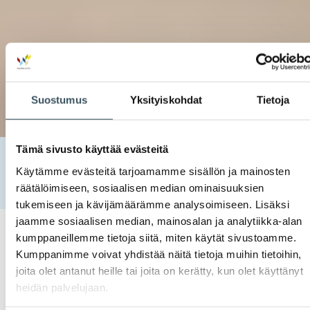
Suostumus
Yksityiskohdat
Tietoja
Tämä sivusto käyttää evästeitä
Etusivu
Uutishuone
2025
elokuu
26
Käytämme evästeitä tarjoamamme sisällön ja mainosten
IKEA Suomi uudistaa arjen asiointia – digityökalut ja uusi
räätälöimiseen, sosiaalisen median ominaisuuksien
jakelukeskus parantamaan ostokokemusta
tukemiseen ja kävijämäärämme analysoimiseen. Lisäksi
jaamme sosiaalisen median, mainosalan ja analytiikka-alan
kumppaneillemme tietoja siitä, miten käytät sivustoamme.
26.08.2025 08:00
Case-artikkelit
asiakaskokemus
,
asiakasrajapinta
,
Kumppanimme voivat yhdistää näitä tietoja muihin tietoihin,
digitaalisuus
,
elämyksellisyys
,
innovaatiot
,
innovatiivisuus
,
tekoäly
,
ympäristövastuu
,
joita olet antanut heille tai joita on kerätty, kun olet käyttänyt
ympäristövastuullisuus
heidän palvelujaan.
IKEA Suomi uudistaa arjen