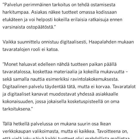
”Palvelun perimmäinen tarkoitus on tehdä ostamisesta
harkitumpaa. Asiakas näkee tuotteet omassa kodissaan
etukäteen ja voi helposti kokeilla erilaisia ratkaisuja ennen
varsinaista ostopäätöstä.”
Vaikka suunnittelu onnistuu digitaalisesti, Haapalahden mukaan
tavaratalojen rooli ei katoa.
”Monet haluavat edelleen nähdä tuotteen paikan päällä
tavaratalossa, koskettaa materiaalia ja kokeilla mukavuutta –
sekä samalla nauttia esimerkiksi ravintolakokemuksesta.
Digitaalinen palvelu täydentää tätä, mutta ei korvaa. Tavaratalot
ja digitaaliset kanavat muodostavat yhdessä asiakkaalle
kokonaisuuden, jossa jokaisella kosketuspisteellä on oma
tarkoituksena.”
Tällä hetkellä palvelussa on mukana suurin osa Ikean
verkkokaupan valikoimasta, mutta ei kaikkea. Tavoitteena on,
että vielä joku päivä kaikki tuotteet olisi mahdollista mallintaa