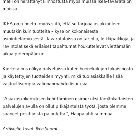
malli on herättänyt kiinnostusta myös muissa Ikea-tavaratalon
maissa.
IKEA on tunnettu myös siitä, että se tarjoaa asiakkailleen
muutakin kuin tuotteita – kyse on kokonaisesta
asiointielämyksestä. Tavarataloissa on tarjolla, leikkipaikkoja, ja
ravintolat sekä erilaiset tapahtumat houkuttelevat viettämään
aikaa pidempäänkin.
Kiertotalous näkyy palveluissa kuten huonekalujen takaisinosto
ja käytettyjen tuotteiden myynti, mikä tuo asiakkaille lisää
vastuullisempia valinnanmahdollisuuksia.
”Asiakaskokemuksen kehittäminen esimerkiksi tämänkaltaisten
palvelujen avulla on ollut pitkäjänteistä työtä, josta olemme
saaneet positiivista palautetta.”, Haapalahti summaa.
Artikkelin kuvat: Ikea Suomi