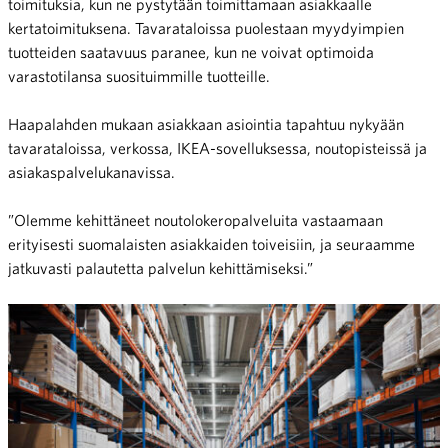
toimituksia, kun ne pystytään toimittamaan asiakkaalle
kertatoimituksena. Tavarataloissa puolestaan myydyimpien
tuotteiden saatavuus paranee, kun ne voivat optimoida
varastotilansa suosituimmille tuotteille.
Haapalahden mukaan asiakkaan asiointia tapahtuu nykyään
tavarataloissa, verkossa, IKEA-sovelluksessa, noutopisteissä ja
asiakaspalvelukanavissa.
”Olemme kehittäneet noutolokeropalveluita vastaamaan
erityisesti suomalaisten asiakkaiden toiveisiin, ja seuraamme
jatkuvasti palautetta palvelun kehittämiseksi.”