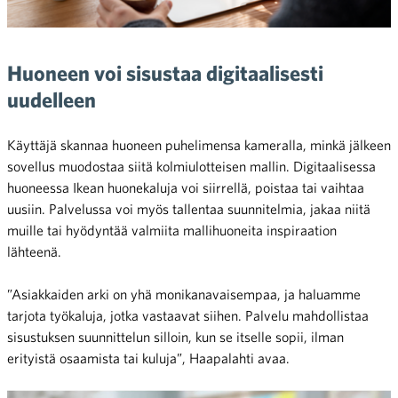
Huoneen voi sisustaa digitaalisesti
uudelleen
Käyttäjä skannaa huoneen puhelimensa kameralla, minkä jälkeen
sovellus muodostaa siitä kolmiulotteisen mallin. Digitaalisessa
huoneessa Ikean huonekaluja voi siirrellä, poistaa tai vaihtaa
uusiin. Palvelussa voi myös tallentaa suunnitelmia, jakaa niitä
muille tai hyödyntää valmiita mallihuoneita inspiraation
lähteenä.
”Asiakkaiden arki on yhä monikanavaisempaa, ja haluamme
tarjota työkaluja, jotka vastaavat siihen. Palvelu mahdollistaa
sisustuksen suunnittelun silloin, kun se itselle sopii, ilman
erityistä osaamista tai kuluja”, Haapalahti avaa.