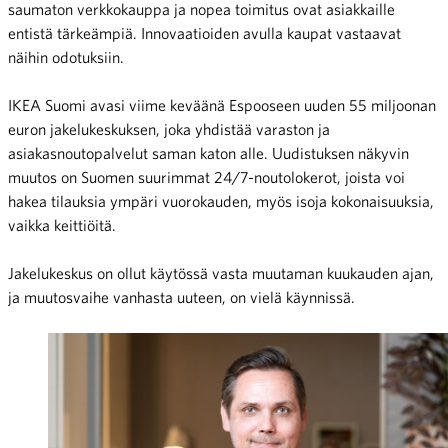
saumaton verkkokauppa ja nopea toimitus ovat asiakkaille
entistä tärkeämpiä. Innovaatioiden avulla kaupat vastaavat
näihin odotuksiin.
IKEA Suomi avasi viime keväänä Espooseen uuden 55 miljoonan
euron jakelukeskuksen, joka yhdistää varaston ja
asiakasnoutopalvelut saman katon alle. Uudistuksen näkyvin
muutos on Suomen suurimmat 24/7-noutolokerot, joista voi
hakea tilauksia ympäri vuorokauden, myös isoja kokonaisuuksia,
vaikka keittiöitä.
Jakelukeskus on ollut käytössä vasta muutaman kuukauden ajan,
ja muutosvaihe vanhasta uuteen, on vielä käynnissä.