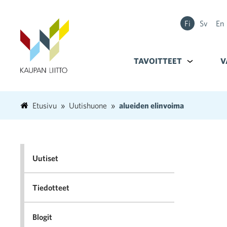
Fi
Sv
En
TAVOITTEET
Alavalikko k
V
Etusivu
Uutishuone
alueiden elinvoima
Uutiset
Tiedotteet
Blogit