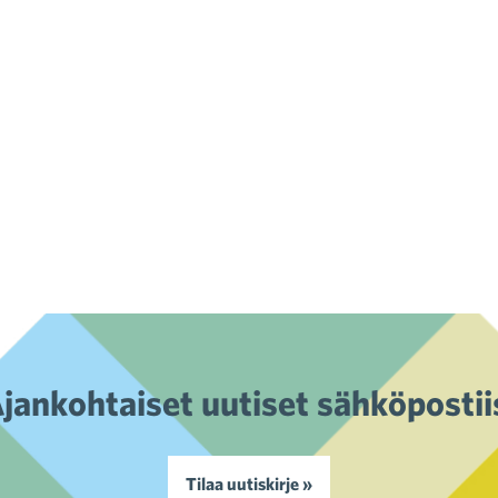
jankohtaiset uutiset sähköpostii
Tilaa uutiskirje »