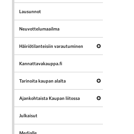
Lausunnot
Neuvottelumaailma
Avaa valikko Häir
Häiriötilanteisiin varautuminen
Kannattavakauppa.fi
Avaa valikko Tari
Tarinoita kaupan alalta
Avaa valikko Ajan
Ajankohtaista Kaupan liitossa
Julkaisut
Medialle