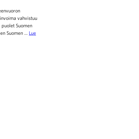
heenvuoron
elinvoima vahvistuu
i puolet Suomen
 ollen Suomen …
Lue