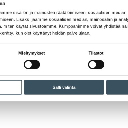
itä
mme sisällön ja mainosten räätälöimiseen, sosiaalisen median
iseen. Lisäksi jaamme sosiaalisen median, mainosalan ja analy
, miten käytät sivustoamme. Kumppanimme voivat yhdistää näitä t
n kerätty, kun olet käyttänyt heidän palvelujaan.
Mieltymykset
Tilastot
Salli valinta