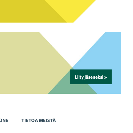
Liity jäseneksi »
ONE
TIETOA MEISTÄ