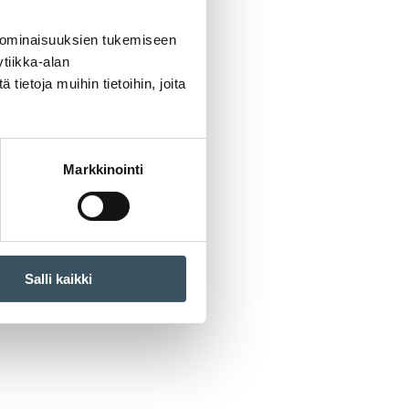
 ominaisuuksien tukemiseen
tiikka-alan
ietoja muihin tietoihin, joita
Markkinointi
Salli kaikki