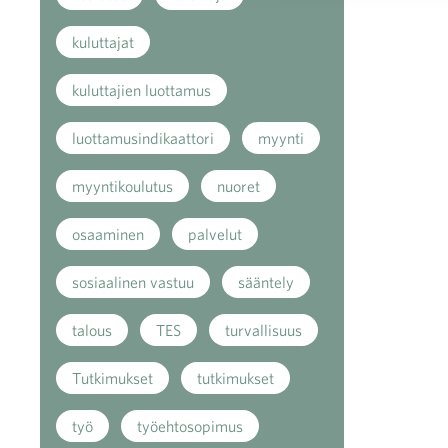
kuluttajat
kuluttajien luottamus
luottamusindikaattori
myynti
myyntikoulutus
nuoret
osaaminen
palvelut
sosiaalinen vastuu
sääntely
talous
TES
turvallisuus
Tutkimukset
tutkimukset
työ
työehtosopimus