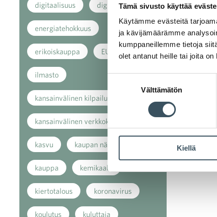
digitaalisuus
digitalisaatio
Tämä sivusto käyttää eväste
Käytämme evästeitä tarjoama
energiatehokkuus
ja kävijämäärämme analysoim
kumppaneillemme tietoja siitä
erikoiskauppa
EU
olet antanut heille tai joita o
ilmasto
Suostumuksen
Välttämätön
valinta
kansainvälinen kilpailu
kansainvälinen verkkokauppa
kasvu
kaupan näkymät
Kiellä
kauppa
kemikaalit
kiertotalous
koronavirus
koulutus
kuluttaja