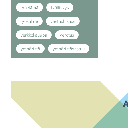
työelämä
työllisyys
työsuhde
vastuullisuus
verkkokauppa
verotus
ympäristö
ympäristövastuu
A