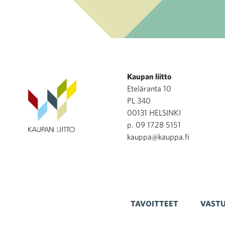
Kaupan liitto
Eteläranta 10
PL 340
00131 HELSINKI
p. 09 1728 5151
kauppa@kauppa.fi
TAVOITTEET
VASTU