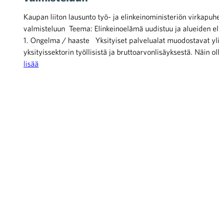
Kaupan liiton lausunto työ- ja elinkeinoministeriön virkapu
valmisteluun Teema: Elinkeinoelämä uudistuu ja alueiden 
1. Ongelma / haaste Yksityiset palvelualat muodostavat yl
yksityissektorin työllisistä ja bruttoarvonlisäyksestä. Näin
lisää
iötilanteisiin varautuminen
noita kaupan alalta
kohtaista Kaupan liitossa