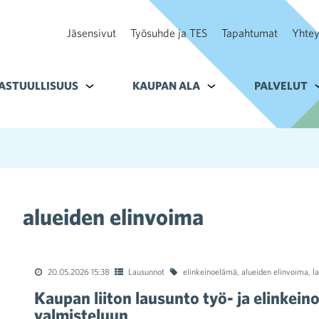
Jäsensivut
Työsuhde ja TES
Tapahtumat
Yhtey
ohteelle Tavoitteet
ASTUULLISUUS
Alavalikko kohteelle Vastuullisuus
KAUPAN ALA
Alavalikko kohteelle K
PALVELUT
A
alueiden elinvoima
20.05.2026 15:38
Lausunnot
elinkeinoelämä
,
alueiden elinvoima
,
l
Kaupan liiton lausunto työ- ja elinkei
valmisteluun