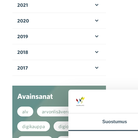
2021
Avaa valikko
2020
Avaa valikko
2019
Avaa valikko
2018
Avaa valikko
2017
Avaa valikko
Avainsanat
alv
arvonlisävero
Suostumus
digikauppa
digiostaminen