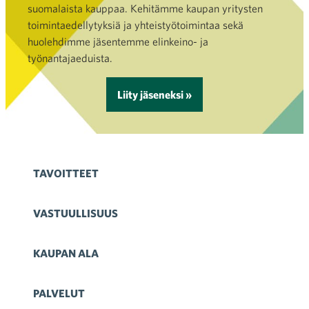
suomalaista kauppaa. Kehitämme kaupan yritysten
toimintaedellytyksiä ja yhteistyötoimintaa sekä
huolehdimme jäsentemme elinkeino- ja
työnantajaeduista.
Liity jäseneksi »
TAVOITTEET
VASTUULLISUUS
KAUPAN ALA
PALVELUT