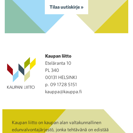
Tilaa uutiskirje »
Kaupan liitto
Eteläranta 10
PL 340
00131 HELSINKI
p. 09 1728 5151
kauppa@kauppa.fi
Kaupan liitto on kaupan alan valtakunnallinen
edunvalvontajärjestö, jonka tehtävänä on edistää