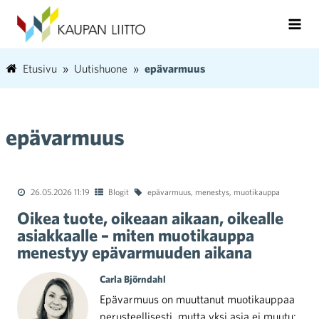
Etusivu
Uutishuone
epävarmuus
epävarmuus
26.05.2026 11:19
Blogit
epävarmuus
,
menestys
,
muotikauppa
Oikea tuote, oikeaan aikaan, oikealle
asiakkaalle – miten muotikauppa
menestyy epävarmuuden aikana
Carla Björndahl
Epävarmuus on muuttanut muotikauppaa
perusteellisesti, mutta yksi asia ei muutu: