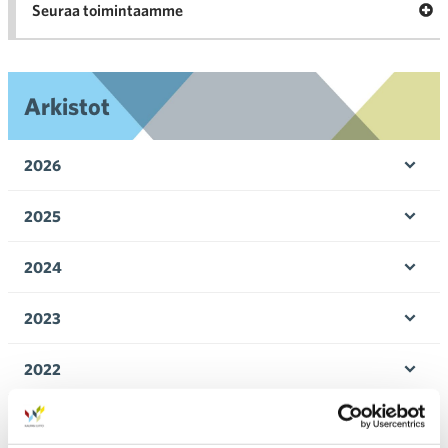
Ava
Seuraa toimintaamme
toi
Arkistot
2026
Ava
valik
2025
Ava
valik
2024
Ava
valik
2023
Ava
valik
2022
Ava
valik
2021
Ava