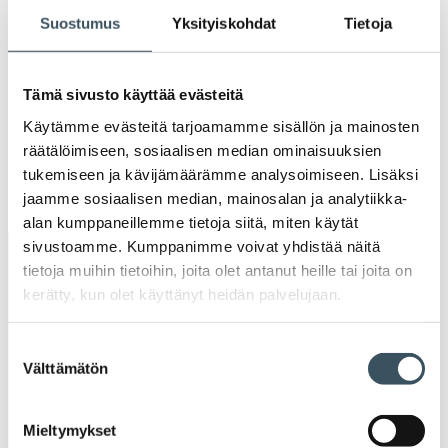
valik
2020
Suostumus
Yksityiskohdat
Tietoja
Ava
valik
2019
Ava
Tämä sivusto käyttää evästeitä
valik
2018
Käytämme evästeitä tarjoamamme sisällön ja mainosten
Ava
räätälöimiseen, sosiaalisen median ominaisuuksien
valik
tukemiseen ja kävijämäärämme analysoimiseen. Lisäksi
2017
Ava
jaamme sosiaalisen median, mainosalan ja analytiikka-
valik
alan kumppaneillemme tietoja siitä, miten käytät
sivustoamme. Kumppanimme voivat yhdistää näitä
Avainsanat
tietoja muihin tietoihin, joita olet antanut heille tai joita on
kerätty, kun olet käyttänyt heidän palvelujaan.
alv
arvonlisävero
digikauppa
Suostumuksen
digiostaminen
digitaalisuus
digitalisaatio
Välttämätön
valinta
energiatehokkuus
erikoiskauppa
EU
Mieltymykset