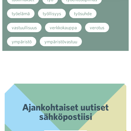
työelämä
työllisyys
työsuhde
vastuullisuus
verkkokauppa
verotus
ympäristö
ympäristövastuu
Ajankohtaiset uutiset
sähköpostiisi