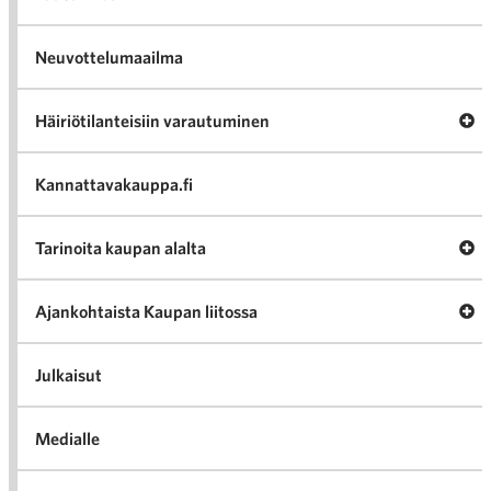
Neuvottelumaailma
Av
Häiriötilanteisiin varautuminen
Häir
va
Kannattavakauppa.fi
A
Tarinoita kaupan alalta
val
Tari
ka
Ava
Ajankohtaista Kaupan liitossa
al
Ajan
K
l
Julkaisut
Medialle