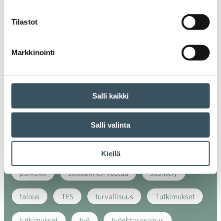
ilmasto
kansainvälinen kilpailu
Tilastot
kansainvälinen verkkokauppa
kasvu
Markkinointi
kaupan näkymät
kauppa
kemikaalit
kiertotalous
koronavirus
koulutus
Salli kaikki
kuluttaja
kuluttajat
kuluttajien luottamus
Salli valinta
luottamusindikaattori
myynti
myyntikoulutus
nuoret
osaaminen
Kiellä
palvelut
sosiaalinen vastuu
sääntely
talous
TES
turvallisuus
Tutkimukset
tutkimukset
työ
työehtosopimus