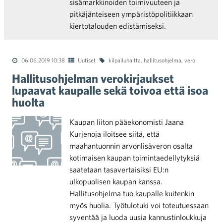
sisämarkkinoiden toimivuuteen ja
pitkäjänteiseen ympäristöpolitiikkaan
kiertotalouden edistämiseksi.
06.06.2019 10:38
Uutiset
kilpailuhaitta
,
hallitusohjelma
,
vero
Hallitusohjelman verokirjaukset
lupaavat kaupalle sekä toivoa että isoa
huolta
Kaupan liiton pääekonomisti Jaana
Kurjenoja iloitsee siitä, että
maahantuonnin arvonlisäveron osalta
kotimaisen kaupan toimintaedellytyksiä
saatetaan tasavertaisiksi EU:n
ulkopuolisen kaupan kanssa.
Hallitusohjelma tuo kaupalle kuitenkin
myös huolia. Työtulotuki voi toteutuessaan
syventää ja luoda uusia kannustinloukkuja