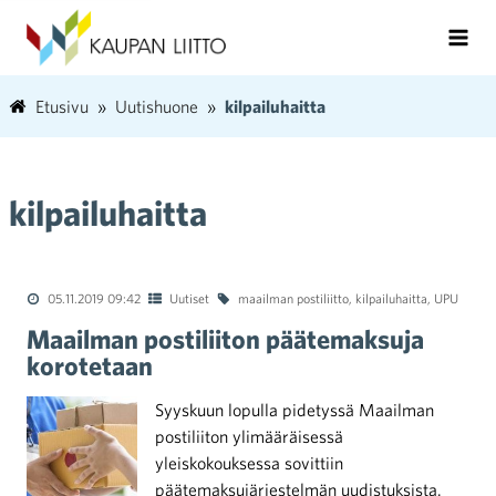
Etusivu
Uutishuone
kilpailuhaitta
kilpailuhaitta
05.11.2019 09:42
Uutiset
maailman postiliitto
,
kilpailuhaitta
,
UPU
Maailman postiliiton päätemaksuja
korotetaan
Syyskuun lopulla pidetyssä Maailman
postiliiton ylimääräisessä
yleiskokouksessa sovittiin
päätemaksujärjestelmän uudistuksista.