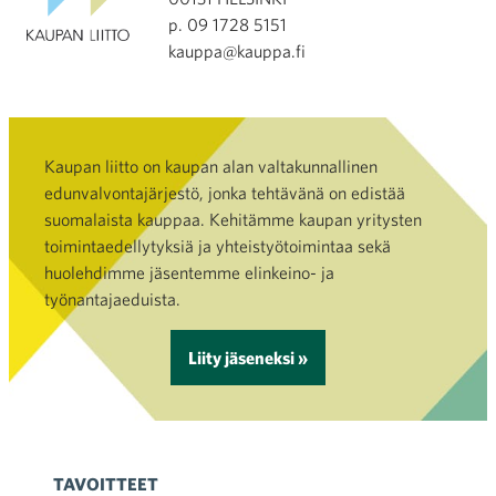
p. 09 1728 5151
kauppa@kauppa.fi
Kaupan liitto on kaupan alan valtakunnallinen
edunvalvontajärjestö, jonka tehtävänä on edistää
suomalaista kauppaa. Kehitämme kaupan yritysten
toimintaedellytyksiä ja yhteistyötoimintaa sekä
huolehdimme jäsentemme elinkeino- ja
työnantajaeduista.
Liity jäseneksi »
TAVOITTEET