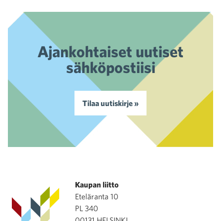
Ajankohtaiset uutiset
sähköpostiisi
Tilaa uutiskirje »
Kaupan liitto
Eteläranta 10
PL 340
00131 HELSINKI