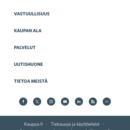
VASTUULLISUUS
KAUPAN ALA
PALVELUT
UUTISHUONE
TIETOA MEISTÄ
Kauppa Facebookissa
Kauppa Twitterissä
Kauppa on Instagram
Kauppa YouTubesssa
Kauppa LinkedInissä
Kauppa on RSS
Kauppa
on Flickr
Kauppa.fi
·
Tietosuoja ja käyttöehdot
·