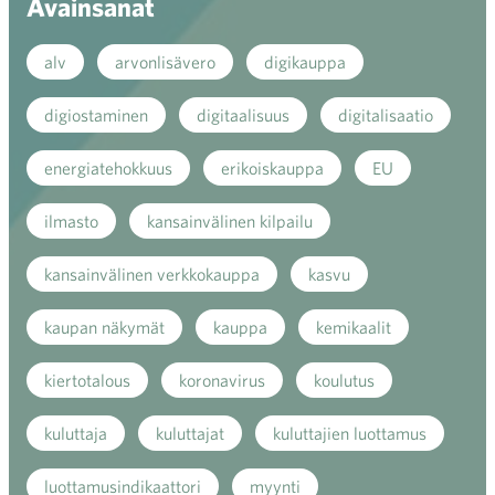
Avainsanat
alv
arvonlisävero
digikauppa
digiostaminen
digitaalisuus
digitalisaatio
energiatehokkuus
erikoiskauppa
EU
ilmasto
kansainvälinen kilpailu
kansainvälinen verkkokauppa
kasvu
kaupan näkymät
kauppa
kemikaalit
kiertotalous
koronavirus
koulutus
kuluttaja
kuluttajat
kuluttajien luottamus
luottamusindikaattori
myynti