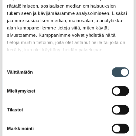
ka
räätälöimiseen, sosiaalisen median ominaisuuksien
Ava
Ajankohtaista Kaupan liitossa
al
Ajan
tukemiseen ja kävijämäärämme analysoimiseen. Lisäksi
K
jaamme sosiaalisen median, mainosalan ja analytiikka-
l
Julkaisut
alan kumppaneillemme tietoja siitä, miten käytät
sivustoamme. Kumppanimme voivat yhdistää näitä
Medialle
tietoja muihin tietoihin, joita olet antanut heille tai joita on
kerätty, kun olet käyttänyt heidän palvelujaan.
Ava
Seuraa toimintaamme
Suostumuksen
toi
Välttämätön
valinta
Arkistot
Mieltymykset
2026
Tilastot
Ava
valik
2025
Ava
Markkinointi
valik