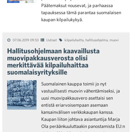
Päätemaksut nousevat, ja parhaassa
tapauksessa tämä parantaa suomalaisen
kaupan kilpailukykyä.
07.06.2019 09:53
Uutiset
kilpailuhaitta
,
hallitusohjelma
,
muovi
Hallitusohjelmaan kaavaillusta
muovipakkausverosta olisi
merkittävää kilpailuhaittaa
suomalaisyrityksille
Suomalainen kauppa toimii jo nyt
vastuullisesti muovin vähentämiseksi, ja
uusi muovipakkausvero asettaisi sen
entistä eriarvoisempaan asemaan
kansainvälisen verkkokaupan kanssa.
Kaupan liiton johtava asiantuntija Marja
Ola peräänkuuluttaakin panostamista EU:n