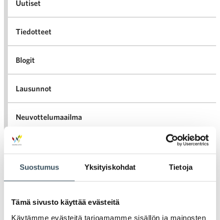
Uutiset
Tiedotteet
Blogit
Lausunnot
Neuvottelumaailma
Av
Häiriötilanteisiin varautuminen
Häir
va
Suostumus
Yksityiskohdat
Tietoja
Kannattavakauppa.fi
A
Tämä sivusto käyttää evästeitä
Tarinoita kaupan alalta
val
Käytämme evästeitä tarjoamamme sisällön ja mainosten
Tari