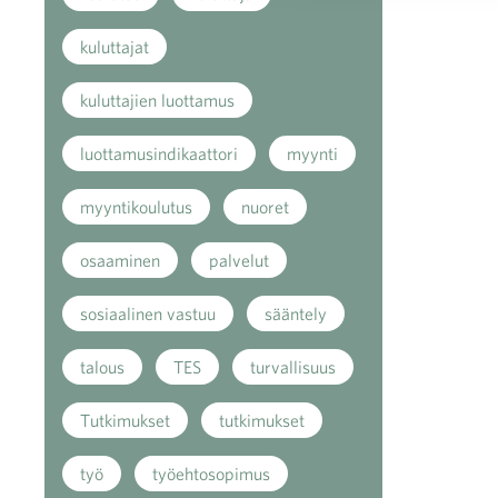
kuluttajat
kuluttajien luottamus
luottamusindikaattori
myynti
myyntikoulutus
nuoret
osaaminen
palvelut
sosiaalinen vastuu
sääntely
talous
TES
turvallisuus
Tutkimukset
tutkimukset
työ
työehtosopimus