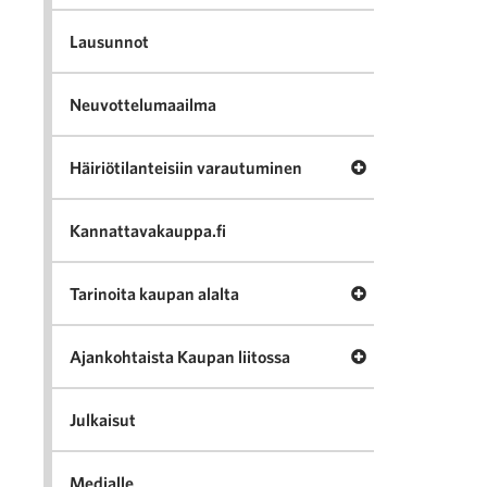
Lausunnot
Neuvottelumaailma
Avaa valikko Häir
Häiriötilanteisiin varautuminen
Kannattavakauppa.fi
Avaa valikko Tari
Tarinoita kaupan alalta
Avaa valikko Ajan
Ajankohtaista Kaupan liitossa
Julkaisut
Medialle