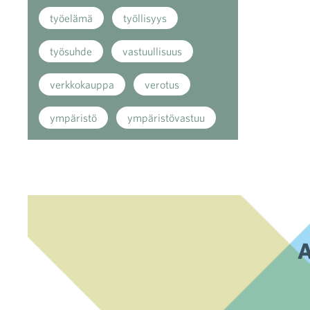
työelämä
työllisyys
työsuhde
vastuullisuus
verkkokauppa
verotus
ympäristö
ympäristövastuu
A