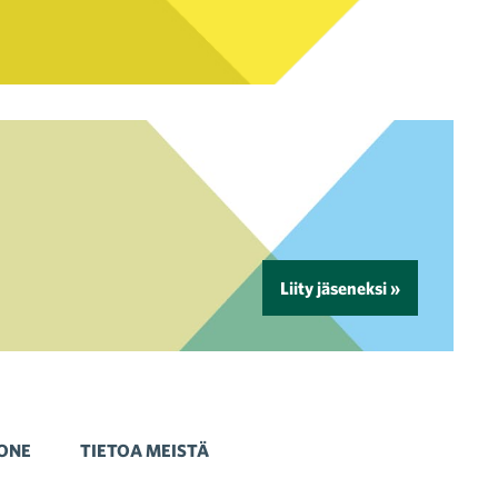
Liity jäseneksi »
ONE
TIETOA MEISTÄ