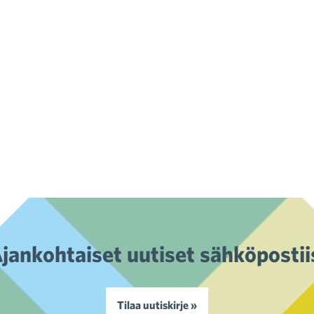
jankohtaiset uutiset sähköpostii
Tilaa uutiskirje »