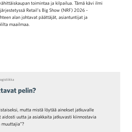
ähittäiskaupan toimintaa ja kilpailua. Tämä kävi ilmi
ärjestetyssä Retail’s Big Show (NRF) 2026 -
teen alan johtavat päättäjät, asiantuntijat ja
olilta maailmaa.
ogistiikka
tavat pelin?
taiseksi, mutta mistä löytää ainekset jatkuvalle
aidosti uutta ja asiakkaita jatkuvasti kiinnostavia
n muuttajia”?