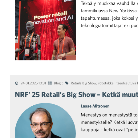
Tekoäly muokkaa vauhdilla v
tammikuussa New Yorkissa j
tapahtumassa, joka kokosi yh
teknologiatoimittajat eri pu
iötilanteisiin varautuminen
noita kaupan alalta
24.01.2025 10:31
Blogit
Retails Big Show
,
robotiikka
,
itseohjautuva l
NRF’ 25 Retail’s Big Show – Ketkä muut
kohtaista Kaupan liitossa
Lasse Mitronen
Menestys on menestystä tois
menestykselle? Ketkä luovat 
kauppoja – ketkä ovat ”peli