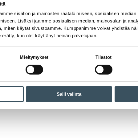
itä
mme sisällön ja mainosten räätälöimiseen, sosiaalisen median
iseen. Lisäksi jaamme sosiaalisen median, mainosalan ja analy
, miten käytät sivustoamme. Kumppanimme voivat yhdistää näitä t
n kerätty, kun olet käyttänyt heidän palvelujaan.
Mieltymykset
Tilastot
Salli valinta