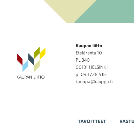
Kaupan liitto
Eteläranta 10
PL 340
00131 HELSINKI
p. 09 1728 5151
kauppa@kauppa.fi
TAVOITTEET
VASTU