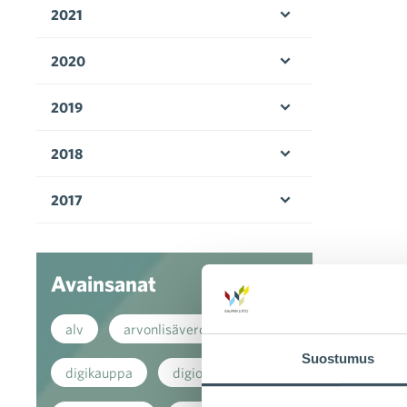
2021
Avaa valikko
2020
Avaa valikko
2019
Avaa valikko
2018
Avaa valikko
2017
Avaa valikko
Avainsanat
alv
arvonlisävero
Suostumus
digikauppa
digiostaminen