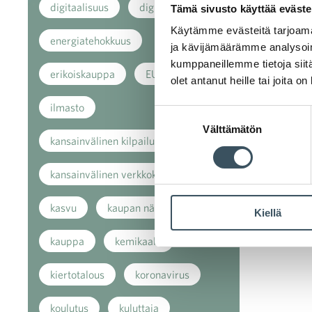
digitaalisuus
digitalisaatio
Tämä sivusto käyttää eväste
Käytämme evästeitä tarjoama
energiatehokkuus
ja kävijämäärämme analysoim
kumppaneillemme tietoja siitä
erikoiskauppa
EU
olet antanut heille tai joita o
ilmasto
Suostumuksen
Välttämätön
valinta
kansainvälinen kilpailu
kansainvälinen verkkokauppa
kasvu
kaupan näkymät
Kiellä
kauppa
kemikaalit
kiertotalous
koronavirus
koulutus
kuluttaja