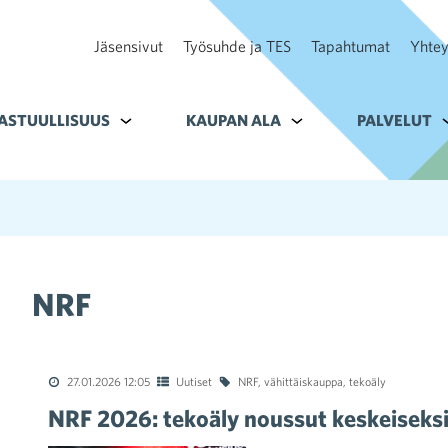
Jäsensivut
Työsuhde ja TES
Tapahtumat
Yhtey
ohteelle Tavoitteet
ASTUULLISUUS
Alavalikko kohteelle Vastuullisuus
KAUPAN ALA
Alavalikko kohteelle K
PALVELUT
A
NRF
27.01.2026 12:05
Uutiset
NRF
,
vähittäiskauppa
,
tekoäly
NRF 2026: tekoäly noussut keskeiseksi 