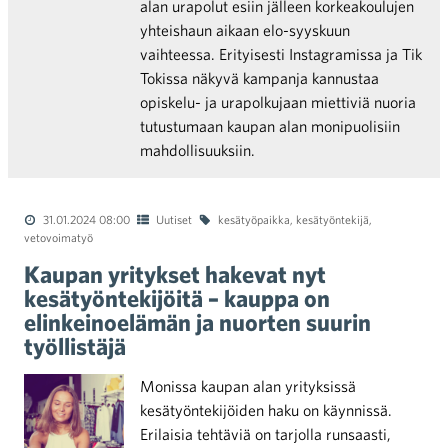
alan urapolut esiin jälleen korkeakoulujen
yhteishaun aikaan elo-syyskuun
vaihteessa. Erityisesti Instagramissa ja Tik
Tokissa näkyvä kampanja kannustaa
opiskelu- ja urapolkujaan miettiviä nuoria
tutustumaan kaupan alan monipuolisiin
mahdollisuuksiin.
31.01.2024 08:00
Uutiset
kesätyöpaikka
,
kesätyöntekijä
,
vetovoimatyö
Kaupan yritykset hakevat nyt
kesätyöntekijöitä – kauppa on
elinkeinoelämän ja nuorten suurin
työllistäjä
Monissa kaupan alan yrityksissä
kesätyöntekijöiden haku on käynnissä.
Erilaisia tehtäviä on tarjolla runsaasti,