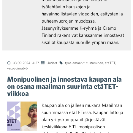
työtehtäviin hauskojen ja
havainnollistavien videoiden, esitysten ja
puheenvuorojen muodossa.
Jäsenyrityksemme K-ryhmä ja Cramo
Finland rakensivat kanssamme innostavat
sisällöt kaupasta nuorille ympäri maan.
03.09.2024 14:27
Uutiset
työelämään tutustuminen
,
etäTET
,
vetovoimatyö
Monipuolinen ja innostava kaupan ala
on osana maailman suurinta etäTET-
viikkoa
Kaupan ala on jälleen mukana Maailman
suurimmassa etäTETissä. Kaupan liitto ja
alan yrityskumppanit järjestävät
keskiviikkona 6.11. monipuolisen