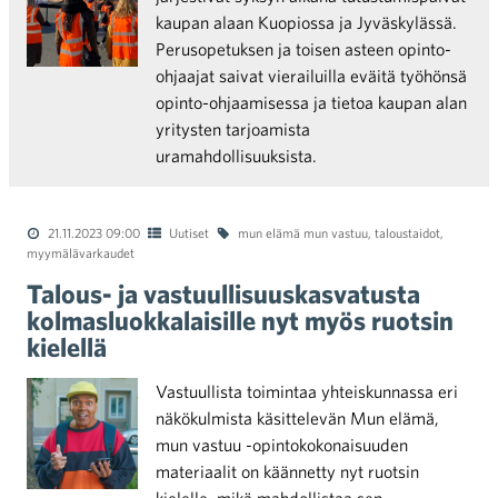
kaupan alaan Kuopiossa ja Jyväskylässä.
Perusopetuksen ja toisen asteen opinto-
ohjaajat saivat vierailuilla eväitä työhönsä
opinto-ohjaamisessa ja tietoa kaupan alan
yritysten tarjoamista
uramahdollisuuksista.
21.11.2023 09:00
Uutiset
mun elämä mun vastuu
,
taloustaidot
,
myymälävarkaudet
Talous- ja vastuullisuuskasvatusta
kolmasluokkalaisille nyt myös ruotsin
kielellä
Vastuullista toimintaa yhteiskunnassa eri
näkökulmista käsittelevän Mun elämä,
mun vastuu -opintokokonaisuuden
materiaalit on käännetty nyt ruotsin