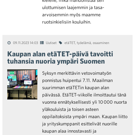
kielelle, mikä mahdollistaa sen
ulottumisen laajemmin ja tasa-
arvoisemmin myös maamme
ruotsinkielisiin kouluihin.
09.11.2023 14:03
Uutiset
etäTET
,
työelämä
,
osaaminen
Kaupan alan etäTET-päivä tavoitti
tuhansia nuoria ympäri Suomen
Syksyn merkittävin vetovoimatyön
ponnistus huipentui 7.11. Maailman
suurimman etäTETin kaupan alan
päivässä. EtäTET-viikolle ilmoittautui tänä
vuonna ennätyksellisesti yli 10 000 nuorta
yläkouluista ja toisen asteen
oppilaitoksista ympäri maan. Kaupan liitto
ja yrityskumppanit esittelivät nuorille
kaupan alaa innostavasti ja