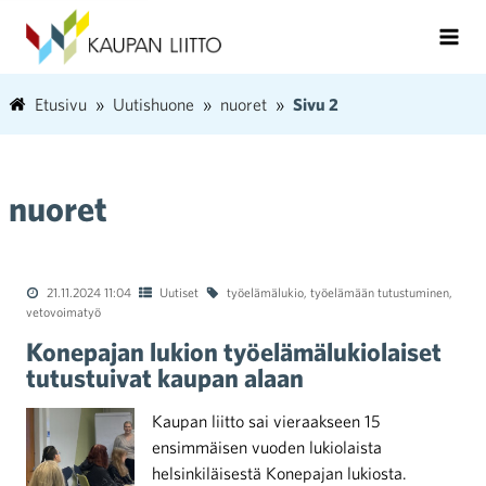
Etusivu
Uutishuone
nuoret
Sivu 2
nuoret
21.11.2024 11:04
Uutiset
työelämälukio
,
työelämään tutustuminen
,
vetovoimatyö
Konepajan lukion työelämälukiolaiset
tutustuivat kaupan alaan
Kaupan liitto sai vieraakseen 15
ensimmäisen vuoden lukiolaista
helsinkiläisestä Konepajan lukiosta.