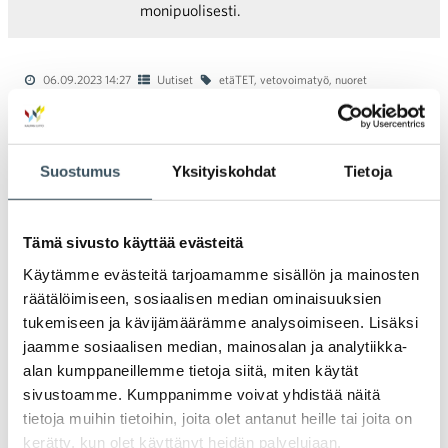
monipuolisesti.
06.09.2023 14:27
Uutiset
etäTET
,
vetovoimatyö
,
nuoret
Kauppa innostaa jälleen nuoria
työelämään ja kaupan alalle maailman
suurimmassa etäTETissä
Suostumus
Yksityiskohdat
Tietoja
Kaupan ala on jo kolmatta kertaa mukana
maailman suurimmassa etäTETissä.
Tämä sivusto käyttää evästeitä
Kaupan liitto ja alan yrityskumppanit
Käytämme evästeitä tarjoamamme sisällön ja mainosten
järjestävät ti 7.11. jälleen monipuolisen ja
räätälöimiseen, sosiaalisen median ominaisuuksien
laadukkaan virtuaalisen työelämään
tukemiseen ja kävijämäärämme analysoimiseen. Lisäksi
tutustumisen tuhansille nuorille. Kaupan
jaamme sosiaalisen median, mainosalan ja analytiikka-
etäTET-päivän yrityssisällöistä vastaavat
alan kumppaneillemme tietoja siitä, miten käytät
tänä vuonna Verkkokauppa.com Oyj,
sivustoamme. Kumppanimme voivat yhdistää näitä
Stockmann Oyj ja HOK-Elanto. Tavoitteena
tietoja muihin tietoihin, joita olet antanut heille tai joita on
on saada mahdollisimman moni nuori
kerätty, kun olet käyttänyt heidän palvelujaan.
uskomaan tulevaisuuteensa ja näkemään