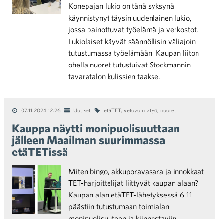
Konepajan lukio on tänä syksynä
käynnistynyt täysin uudenlainen lukio,
jossa painottuvat työelämä ja verkostot.
Lukiolaiset käyvät säännöllisin väliajoin
tutustumassa työelämään. Kaupan liiton
ohella nuoret tutustuivat Stockmannin
tavaratalon kulissien taakse.
07.11.2024 12:26
Uutiset
etäTET
,
vetovoimatyö
,
nuoret
Kauppa näytti monipuolisuuttaan
jälleen Maailman suurimmassa
etäTETissä
Miten bingo, akkuporavasara ja innokkaat
TET-harjoittelijat liittyvät kaupan alaan?
Kaupan alan etäTET-lähetyksessä 6.11.
päästiin tutustumaan toimialan
monipuolisuuteen ja kiinnostaviin