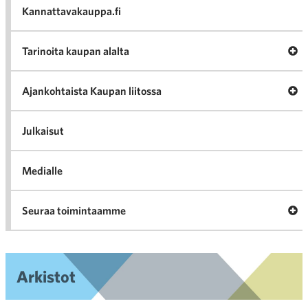
Kannattavakauppa.fi
A
Tarinoita kaupan alalta
val
Tari
ka
Ava
Ajankohtaista Kaupan liitossa
al
Ajan
K
l
Julkaisut
Medialle
Ava
Seuraa toimintaamme
toi
Arkistot