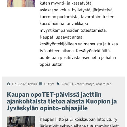
kuten myynti- ja kassatyötä,
asiakaspalvelua, hyllytystä, järjestelyä,
kuorman purkamista, tavaratoimitusten
koordinointia tai vaikkapa
myyntikampanjoiden toteuttamista.
Kaupat lupaavat antaa
kesätyöntekijöilleen valmennusta ja tukea
työsuhteen aikana. Kesätyöntekijöiltä
odotetaan positiivista asennetta ja halua
oppia uutta!
07.12.2023 09:00
Uutiset
OpoTET
,
vetovoimatyö
,
osaaminen
Kaupan opoTET-päivissä jaettiin
ajankohtaista tietoa alasta Kuopion ja
Jyväskylän opinto-ohjaajille
Kaupan liitto ja Erikoiskaupan liitto Etu ry
järjestivät syksyn aikana tutustumispäivät