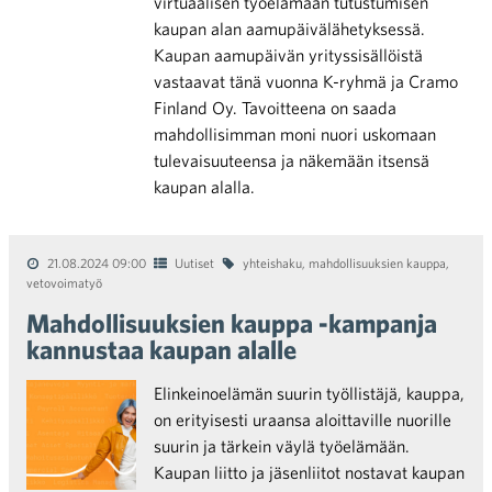
virtuaalisen työelämään tutustumisen
kaupan alan aamupäivälähetyksessä.
Kaupan aamupäivän yrityssisällöistä
vastaavat tänä vuonna K-ryhmä ja Cramo
Finland Oy. Tavoitteena on saada
mahdollisimman moni nuori uskomaan
tulevaisuuteensa ja näkemään itsensä
kaupan alalla.
21.08.2024 09:00
Uutiset
yhteishaku
,
mahdollisuuksien kauppa
,
vetovoimatyö
Mahdollisuuksien kauppa -kampanja
kannustaa kaupan alalle
Elinkeinoelämän suurin työllistäjä, kauppa,
on erityisesti uraansa aloittaville nuorille
suurin ja tärkein väylä työelämään.
Kaupan liitto ja jäsenliitot nostavat kaupan