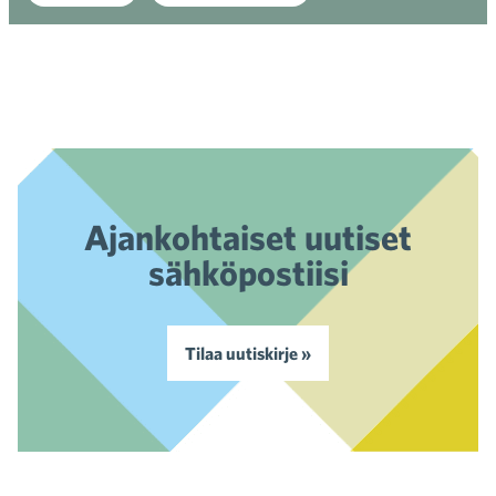
Ajankohtaiset uutiset
sähköpostiisi
Tilaa uutiskirje »