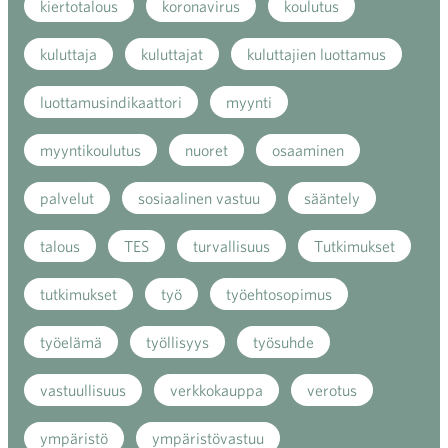
kiertotalous
koronavirus
koulutus
kuluttaja
kuluttajat
kuluttajien luottamus
luottamusindikaattori
myynti
myyntikoulutus
nuoret
osaaminen
palvelut
sosiaalinen vastuu
sääntely
talous
TES
turvallisuus
Tutkimukset
tutkimukset
työ
työehtosopimus
työelämä
työllisyys
työsuhde
vastuullisuus
verkkokauppa
verotus
ympäristö
ympäristövastuu