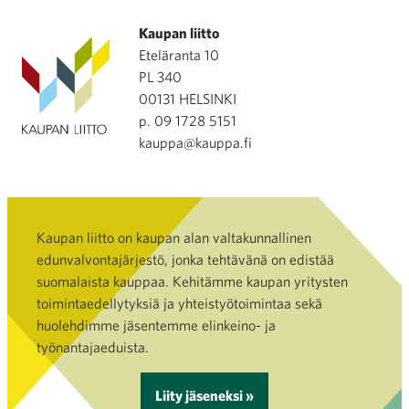
Kaupan liitto
Eteläranta 10
PL 340
00131 HELSINKI
p. 09 1728 5151
kauppa@kauppa.fi
Kaupan liitto on kaupan alan valtakunnallinen
edunvalvontajärjestö, jonka tehtävänä on edistää
suomalaista kauppaa. Kehitämme kaupan yritysten
toimintaedellytyksiä ja yhteistyötoimintaa sekä
huolehdimme jäsentemme elinkeino- ja
työnantajaeduista.
Liity jäseneksi »