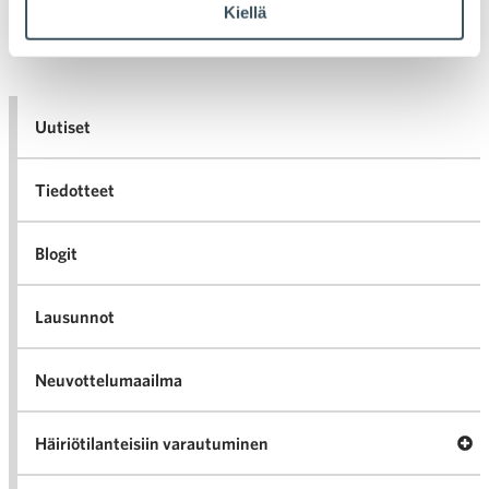
Artikkelien selaus
Kiellä
Uutiset
Tiedotteet
Blogit
Lausunnot
Neuvottelumaailma
Av
Häiriötilanteisiin varautuminen
Häir
va