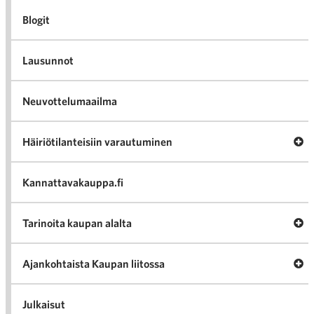
Blogit
Lausunnot
Neuvottelumaailma
Av
Häiriötilanteisiin varautuminen
Häir
va
Kannattavakauppa.fi
A
Tarinoita kaupan alalta
val
Tari
ka
Ava
Ajankohtaista Kaupan liitossa
al
Ajan
K
l
Julkaisut