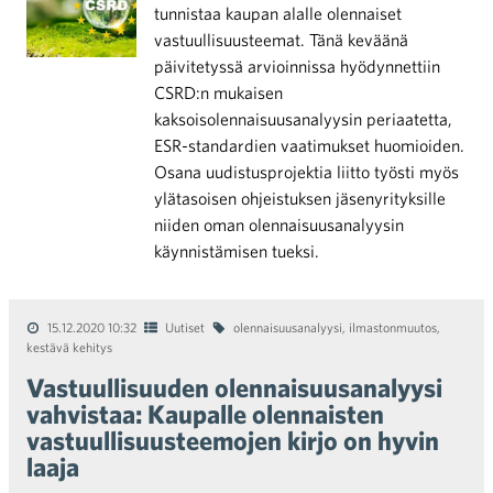
tunnistaa kaupan alalle olennaiset
vastuullisuusteemat. Tänä keväänä
päivitetyssä arvioinnissa hyödynnettiin
CSRD:n mukaisen
kaksoisolennaisuusanalyysin periaatetta,
ESR-standardien vaatimukset huomioiden.
Osana uudistusprojektia liitto työsti myös
ylätasoisen ohjeistuksen jäsenyrityksille
niiden oman olennaisuusanalyysin
käynnistämisen tueksi.
15.12.2020 10:32
Uutiset
olennaisuusanalyysi
,
ilmastonmuutos
,
kestävä kehitys
Vastuullisuuden olennaisuusanalyysi
vahvistaa: Kaupalle olennaisten
vastuullisuusteemojen kirjo on hyvin
laaja