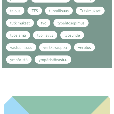
talous
TES
turvallisuus
Tutkimukset
tutkimukset
työ
työehtosopimus
työelämä
työllisyys
työsuhde
vastuullisuus
verkkokauppa
verotus
ympäristö
ympäristövastuu