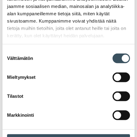
2022
jaamme sosiaalisen median, mainosalan ja analytiikka-
Ava
alan kumppaneillemme tietoja siitä, miten käytät
valik
2021
sivustoamme. Kumppanimme voivat yhdistää näitä
Ava
tietoja muihin tietoihin, joita olet antanut heille tai joita on
valik
2020
kerätty, kun olet käyttänyt heidän palvelujaan.
Ava
valik
2019
Suostumuksen
Ava
Välttämätön
valinta
valik
2018
Ava
Mieltymykset
valik
2017
Ava
valik
Tilastot
Avainsanat
Markkinointi
alv
arvonlisävero
digikauppa