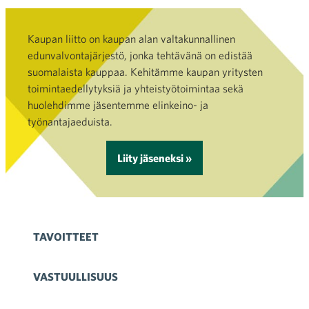
Kaupan liitto on kaupan alan valtakunnallinen
edunvalvontajärjestö, jonka tehtävänä on edistää
suomalaista kauppaa. Kehitämme kaupan yritysten
toimintaedellytyksiä ja yhteistyötoimintaa sekä
huolehdimme jäsentemme elinkeino- ja
työnantajaeduista.
Liity jäseneksi »
TAVOITTEET
VASTUULLISUUS