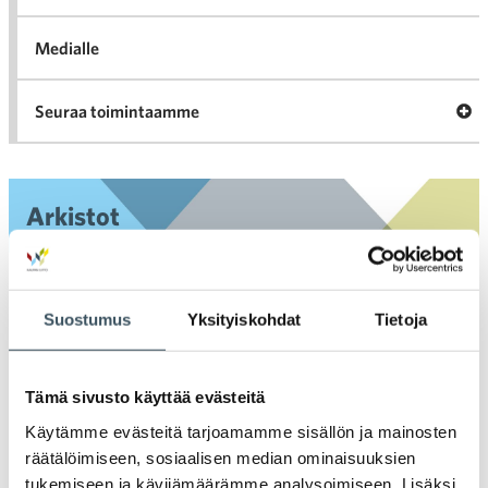
Medialle
Ava
Seuraa toimintaamme
toi
Arkistot
2026
Ava
valik
Suostumus
Yksityiskohdat
Tietoja
2025
Ava
valik
2024
Tämä sivusto käyttää evästeitä
Ava
valik
Käytämme evästeitä tarjoamamme sisällön ja mainosten
2023
räätälöimiseen, sosiaalisen median ominaisuuksien
Ava
tukemiseen ja kävijämäärämme analysoimiseen. Lisäksi
valik