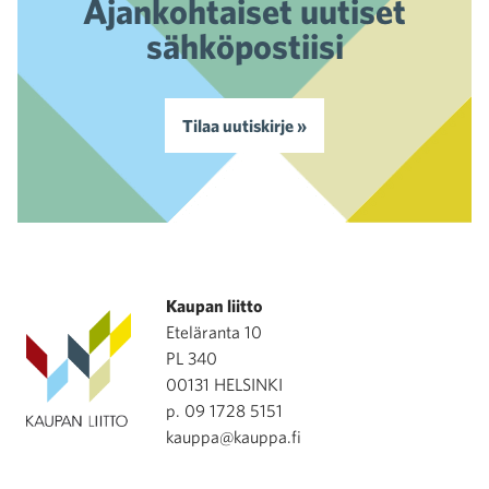
Ajankohtaiset uutiset
sähköpostiisi
Tilaa uutiskirje »
Kaupan liitto
Eteläranta 10
PL 340
00131 HELSINKI
p. 09 1728 5151
kauppa@kauppa.fi