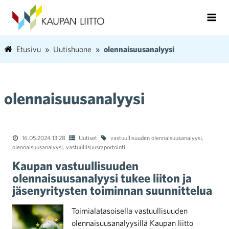
Etusivu
Uutishuone
olennaisuusanalyysi
olennaisuusanalyysi
16.05.2024 13:28
Uutiset
vastuullisuuden olennaisuusanalyysi
,
olennaisuusanalyysi
,
vastuullisuusraportointi
Kaupan vastuullisuuden
olennaisuusanalyysi tukee liiton ja
jäsenyritysten toiminnan suunnittelua
Toimialatasoisella vastuullisuuden
olennaisuusanalyysillä Kaupan liitto