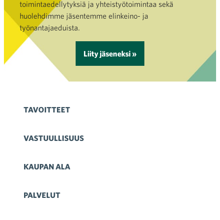
toimintaedellytyksiä ja yhteistyötoimintaa sekä
huolehdimme jäsentemme elinkeino- ja
työnantajaeduista.
Liity jäseneksi »
TAVOITTEET
VASTUULLISUUS
KAUPAN ALA
PALVELUT