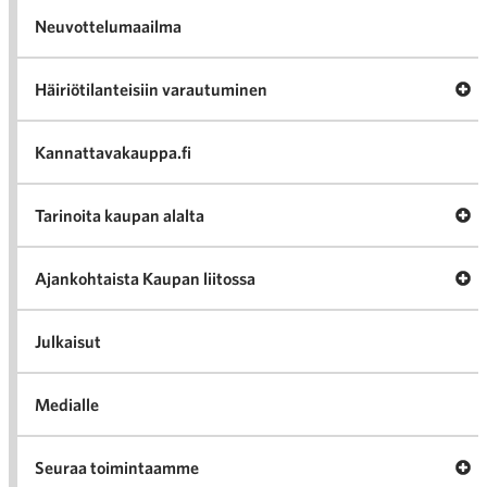
Neuvottelumaailma
Av
Häiriötilanteisiin varautuminen
Häir
va
Kannattavakauppa.fi
A
Tarinoita kaupan alalta
val
Tari
ka
Ava
Ajankohtaista Kaupan liitossa
al
Ajan
K
l
Julkaisut
Medialle
Ava
Seuraa toimintaamme