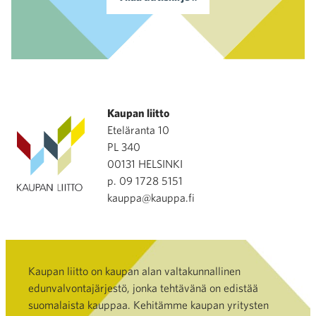
Kaupan liitto
Eteläranta 10
PL 340
00131 HELSINKI
p. 09 1728 5151
kauppa@kauppa.fi
Kaupan liitto on kaupan alan valtakunnallinen
edunvalvontajärjestö, jonka tehtävänä on edistää
suomalaista kauppaa. Kehitämme kaupan yritysten