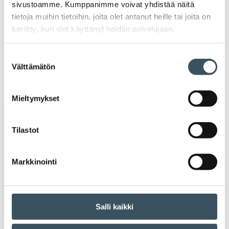
sivustoamme. Kumppanimme voivat yhdistää näitä
Ava
valik
tietoja muihin tietoihin, joita olet antanut heille tai joita on
2019
kerätty, kun olet käyttänyt heidän palvelujaan.
Ava
valik
2018
Suostumuksen
Ava
Välttämätön
valik
valinta
2017
Ava
valik
Mieltymykset
Avainsanat
Tilastot
alv
arvonlisävero
digikauppa
Markkinointi
digiostaminen
digitaalisuus
digitalisaatio
energiatehokkuus
erikoiskauppa
EU
Salli kaikki
ilmasto
kansainvälinen kilpailu