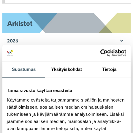
toi
Arkistot
2026
Ava
valik
2025
Ava
valik
Suostumus
Yksityiskohdat
Tietoja
2024
Ava
valik
2023
Tämä sivusto käyttää evästeitä
Ava
valik
Käytämme evästeitä tarjoamamme sisällön ja mainosten
2022
Ava
räätälöimiseen, sosiaalisen median ominaisuuksien
valik
tukemiseen ja kävijämäärämme analysoimiseen. Lisäksi
2021
jaamme sosiaalisen median, mainosalan ja analytiikka-
Ava
valik
alan kumppaneillemme tietoja siitä, miten käytät
2020