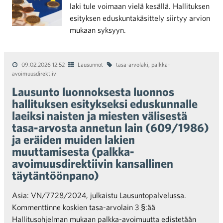
laki tule voimaan vielä kesällä. Hallituksen
esityksen eduskuntakäsittely siirtyy arvion
mukaan syksyyn.
09.02.2026 12:52
Lausunnot
tasa-arvolaki
,
palkka-
avoimuusdirektiivi
Lausunto luonnoksesta luonnos
hallituksen esitykseksi eduskunnalle
laeiksi naisten ja miesten välisestä
tasa-arvosta annetun lain (609/1986)
ja eräiden muiden lakien
muuttamisesta (palkka-
avoimuusdirektiivin kansallinen
täytäntöönpano)
Asia: VN/7728/2024, julkaistu Lausuntopalvelussa.
Kommenttinne koskien tasa-arvolain 3 §:ää
Hallitusohjelman mukaan palkka-avoimuutta edistetään