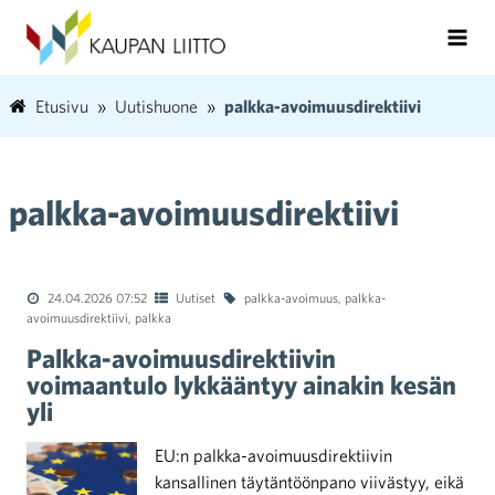
Etusivu
Uutishuone
palkka-avoimuusdirektiivi
palkka-avoimuusdirektiivi
24.04.2026 07:52
Uutiset
palkka-avoimuus
,
palkka-
avoimuusdirektiivi
,
palkka
Palkka-avoimuusdirektiivin
voimaantulo lykkääntyy ainakin kesän
yli
EU:n palkka-avoimuusdirektiivin
kansallinen täytäntöönpano viivästyy, eikä