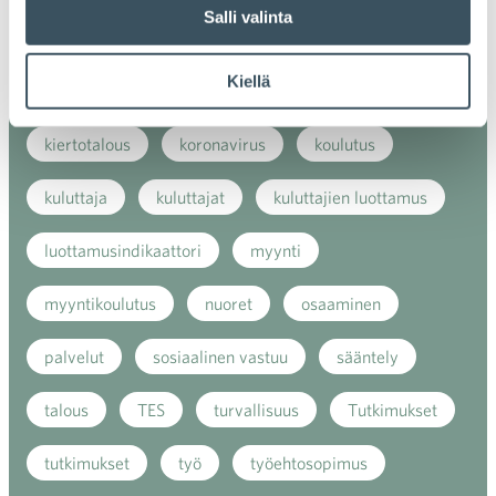
Salli valinta
kansainvälinen verkkokauppa
kasvu
Kiellä
kaupan näkymät
kauppa
kemikaalit
kiertotalous
koronavirus
koulutus
kuluttaja
kuluttajat
kuluttajien luottamus
luottamusindikaattori
myynti
myyntikoulutus
nuoret
osaaminen
palvelut
sosiaalinen vastuu
sääntely
talous
TES
turvallisuus
Tutkimukset
tutkimukset
työ
työehtosopimus