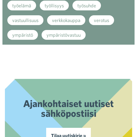
työelämä
työllisyys
työsuhde
vastuullisuus
verkkokauppa
verotus
ympäristö
ympäristövastuu
Ajankohtaiset uutiset
sähköpostiisi
Tilaa uutiskirje »