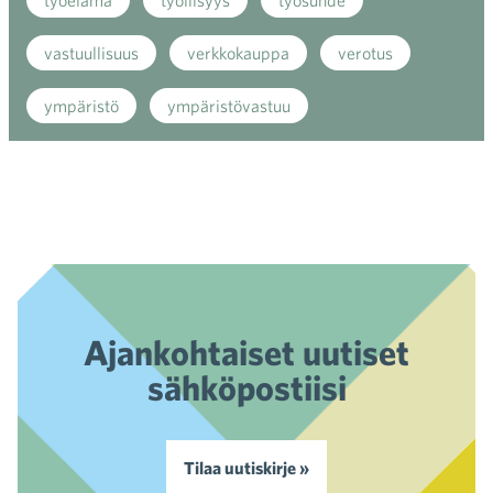
työelämä
työllisyys
työsuhde
vastuullisuus
verkkokauppa
verotus
ympäristö
ympäristövastuu
Ajankohtaiset uutiset
sähköpostiisi
Tilaa uutiskirje »