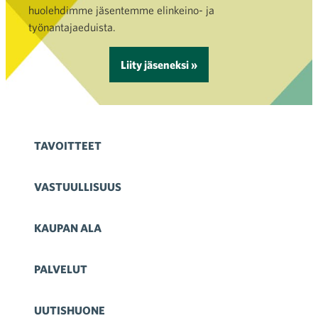
huolehdimme jäsentemme elinkeino- ja
työnantajaeduista.
Liity jäseneksi »
TAVOITTEET
VASTUULLISUUS
KAUPAN ALA
PALVELUT
UUTISHUONE