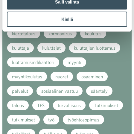
Salli valinta
kansainvälinen verkkokauppa
kasvu
kaupan näkymät
kauppa
kemikaalit
Kiellä
kiertotalous
koronavirus
koulutus
kuluttaja
kuluttajat
kuluttajien luottamus
luottamusindikaattori
myynti
myyntikoulutus
nuoret
osaaminen
palvelut
sosiaalinen vastuu
sääntely
talous
TES
turvallisuus
Tutkimukset
tutkimukset
työ
työehtosopimus