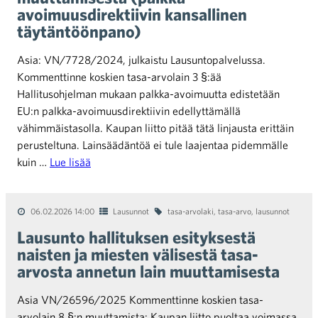
avoimuusdirektiivin kansallinen
täytäntöönpano)
Asia: VN/7728/2024, julkaistu Lausuntopalvelussa.
Kommenttinne koskien tasa-arvolain 3 §:ää
Hallitusohjelman mukaan palkka-avoimuutta edistetään
EU:n palkka-avoimuusdirektiivin edellyttämällä
vähimmäistasolla. Kaupan liitto pitää tätä linjausta erittäin
perusteltuna. Lainsäädäntöä ei tule laajentaa pidemmälle
kuin …
Lue lisää
06.02.2026 14:00
Lausunnot
tasa-arvolaki
,
tasa-arvo
,
lausunnot
Lausunto hallituksen esityksestä
naisten ja miesten välisestä tasa-
arvosta annetun lain muuttamisesta
Asia VN/26596/2025 Kommenttinne koskien tasa-
arvolain 8 §:n muuttamista: Kaupan liitto puoltaa voimassa