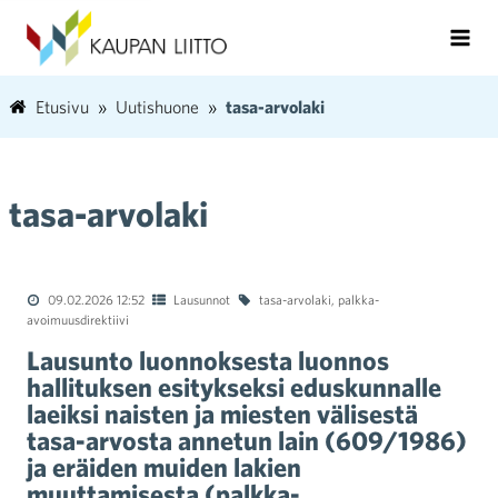
Etusivu
Uutishuone
tasa-arvolaki
tasa-arvolaki
09.02.2026 12:52
Lausunnot
tasa-arvolaki
,
palkka-
avoimuusdirektiivi
Lausunto luonnoksesta luonnos
hallituksen esitykseksi eduskunnalle
laeiksi naisten ja miesten välisestä
tasa-arvosta annetun lain (609/1986)
ja eräiden muiden lakien
muuttamisesta (palkka-