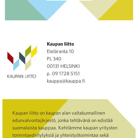
Kaupan liitto
Eteläranta 10
PL 340
00131 HELSINKI
p. 09 1728 5151
kauppa@kauppa.fi
Kaupan liitto on kaupan alan valtakunnallinen
edunvalvontajärjestö, jonka tehtävänä on edistää
suomalaista kauppaa. Kehitämme kaupan yritysten
toimintaedellytyksiä ja yhteistyötoimintaa sekä