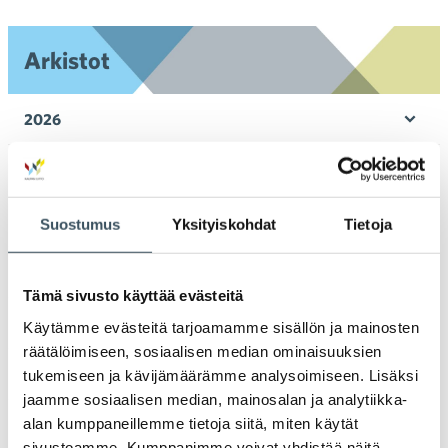
Arkistot
2026
Ava
valik
2025
Ava
valik
2024
Suostumus
Yksityiskohdat
Tietoja
Ava
valik
2023
Ava
Tämä sivusto käyttää evästeitä
valik
2022
Käytämme evästeitä tarjoamamme sisällön ja mainosten
Ava
räätälöimiseen, sosiaalisen median ominaisuuksien
valik
2021
tukemiseen ja kävijämäärämme analysoimiseen. Lisäksi
Ava
jaamme sosiaalisen median, mainosalan ja analytiikka-
valik
alan kumppaneillemme tietoja siitä, miten käytät
2020
Ava
sivustoamme. Kumppanimme voivat yhdistää näitä