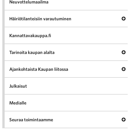
Neuvottelumaailma
Av
Häiriötilanteisiin varautuminen
Häir
va
Kannattavakauppa.fi
A
Tarinoita kaupan alalta
val
Tari
ka
Ava
Ajankohtaista Kaupan liitossa
al
Ajan
K
l
Julkaisut
Medialle
Ava
Seuraa toimintaamme
toi