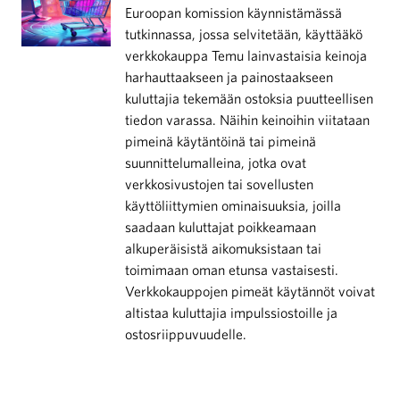
Euroopan komission käynnistämässä
tutkinnassa, jossa selvitetään, käyttääkö
verkkokauppa Temu lainvastaisia keinoja
harhauttaakseen ja painostaakseen
kuluttajia tekemään ostoksia puutteellisen
tiedon varassa. Näihin keinoihin viitataan
pimeinä käytäntöinä tai pimeinä
suunnittelumalleina, jotka ovat
verkkosivustojen tai sovellusten
käyttöliittymien ominaisuuksia, joilla
saadaan kuluttajat poikkeamaan
alkuperäisistä aikomuksistaan tai
toimimaan oman etunsa vastaisesti.
Verkkokauppojen pimeät käytännöt voivat
altistaa kuluttajia impulssiostoille ja
ostosriippuvuudelle.