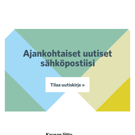
Ajankohtaiset uutiset
sähköpostiisi
Tilaa uutiskirje »
Kaupan liitto