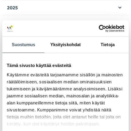
valik
2025
Ava
valik
2024
Ava
valik
2023
Ava
Suostumus
Yksityiskohdat
Tietoja
valik
2022
Ava
valik
Tämä sivusto käyttää evästeitä
2021
Ava
Käytämme evästeitä tarjoamamme sisällön ja mainosten
valik
räätälöimiseen, sosiaalisen median ominaisuuksien
2020
Ava
tukemiseen ja kävijämäärämme analysoimiseen. Lisäksi
valik
jaamme sosiaalisen median, mainosalan ja analytiikka-
2019
Ava
alan kumppaneillemme tietoja siitä, miten käytät
valik
sivustoamme. Kumppanimme voivat yhdistää näitä
2018
tietoja muihin tietoihin, joita olet antanut heille tai joita on
Ava
valik
kerätty, kun olet käyttänyt heidän palvelujaan.
2017