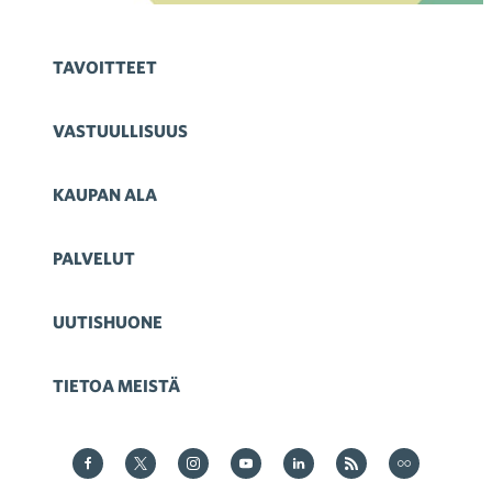
TAVOITTEET
VASTUULLISUUS
KAUPAN ALA
PALVELUT
UUTISHUONE
TIETOA MEISTÄ
Kauppa Facebookissa
Kauppa Twitterissä
Kauppa on Instagram
Kauppa YouTubesssa
Kauppa LinkedInissä
Kauppa on RSS
Kauppa
on Flickr