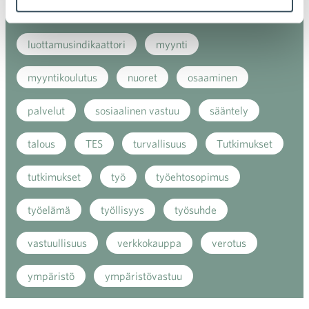
kuluttaja
kuluttajat
kuluttajien luottamus
luottamusindikaattori
myynti
myyntikoulutus
nuoret
osaaminen
palvelut
sosiaalinen vastuu
sääntely
talous
TES
turvallisuus
Tutkimukset
tutkimukset
työ
työehtosopimus
työelämä
työllisyys
työsuhde
vastuullisuus
verkkokauppa
verotus
ympäristö
ympäristövastuu