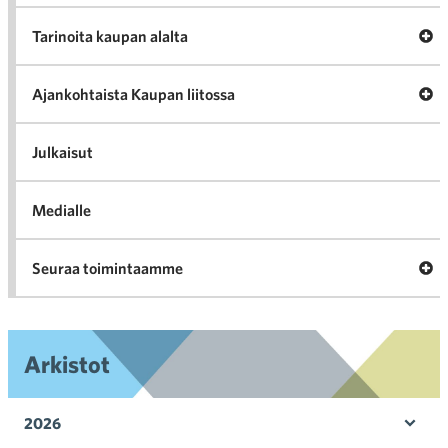
A
Tarinoita kaupan alalta
val
Tari
ka
Ava
Ajankohtaista Kaupan liitossa
al
Ajan
K
l
Julkaisut
Medialle
Ava
Seuraa toimintaamme
toi
Arkistot
2026
Ava