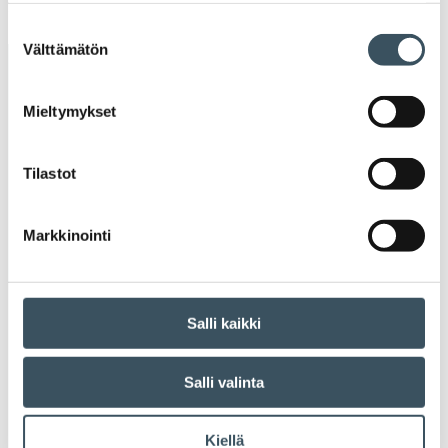
Ava
valik
Suostumuksen
Välttämätön
valinta
Avainsanat
Mieltymykset
alv
arvonlisävero
digikauppa
Tilastot
digiostaminen
digitaalisuus
digitalisaatio
energiatehokkuus
erikoiskauppa
EU
Markkinointi
ilmasto
kansainvälinen kilpailu
kansainvälinen verkkokauppa
kasvu
Salli kaikki
kaupan näkymät
kauppa
kemikaalit
Salli valinta
kiertotalous
koronavirus
koulutus
Kiellä