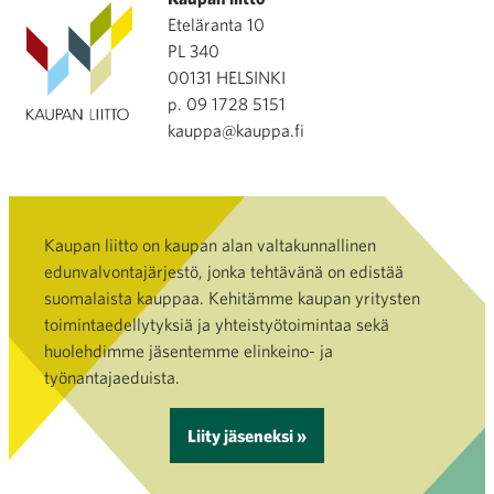
Eteläranta 10
PL 340
00131 HELSINKI
p. 09 1728 5151
kauppa@kauppa.fi
Kaupan liitto on kaupan alan valtakunnallinen
edunvalvontajärjestö, jonka tehtävänä on edistää
suomalaista kauppaa. Kehitämme kaupan yritysten
toimintaedellytyksiä ja yhteistyötoimintaa sekä
huolehdimme jäsentemme elinkeino- ja
työnantajaeduista.
Liity jäseneksi »