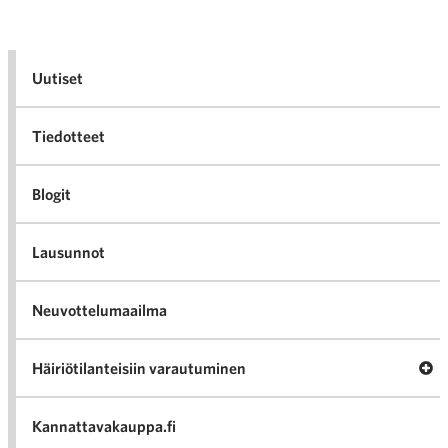
Uutiset
Tiedotteet
Blogit
Lausunnot
Neuvottelumaailma
Av
Häiriötilanteisiin varautuminen
Häir
va
Kannattavakauppa.fi