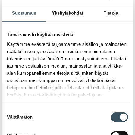
2021
Ava
Suostumus
Yksityiskohdat
Tietoja
valik
2020
Ava
valik
2019
Tämä sivusto käyttää evästeitä
Ava
Käytämme evästeitä tarjoamamme sisällön ja mainosten
valik
2018
räätälöimiseen, sosiaalisen median ominaisuuksien
Ava
tukemiseen ja kävijämäärämme analysoimiseen. Lisäksi
valik
2017
jaamme sosiaalisen median, mainosalan ja analytiikka-
Ava
alan kumppaneillemme tietoja siitä, miten käytät
valik
sivustoamme. Kumppanimme voivat yhdistää näitä
tietoja muihin tietoihin, joita olet antanut heille tai joita on
Avainsanat
kerätty, kun olet käyttänyt heidän palvelujaan.
alv
arvonlisävero
digikauppa
Suostumuksen
Välttämätön
valinta
digiostaminen
digitaalisuus
digitalisaatio