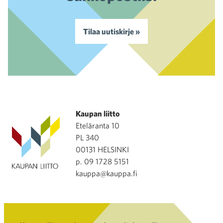
Tilaa uutiskirje »
Kaupan liitto
Eteläranta 10
PL 340
00131 HELSINKI
p. 09 1728 5151
kauppa@kauppa.fi