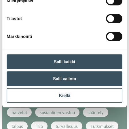
Mieltymykset
energiatehokkuus
erikoiskauppa
EU
ilmasto
kansainvälinen kilpailu
Tilastot
kansainvälinen verkkokauppa
kasvu
Markkinointi
kaupan näkymät
kauppa
kemikaalit
kiertotalous
koronavirus
koulutus
Salli kaikki
kuluttaja
kuluttajat
kuluttajien luottamus
Salli valinta
luottamusindikaattori
myynti
Kiellä
myyntikoulutus
nuoret
osaaminen
palvelut
sosiaalinen vastuu
sääntely
talous
TES
turvallisuus
Tutkimukset