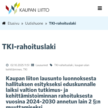
Etusivu
Uutishuone
TKI-rahoituslaki
TKI-rahoituslaki
02.10.2025 11:51
Lausunnot
TKI-rahoituslaki
,
kaupan alan
kehittäminen
,
TKI
Kaupan liiton lausunto luonnoksesta
hallituksen esitykseksi eduskunnalle
laiksi valtion tutkimus- ja
kehittämistoiminnan rahoituksesta
vuosina 2024-2030 annetun lain 2 §:n
muuttamiseksi