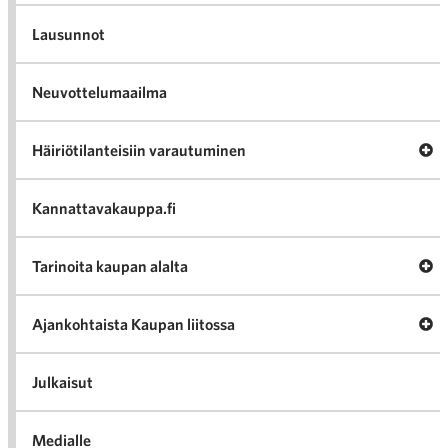
Lausunnot
Neuvottelumaailma
Av
Häiriötilanteisiin varautuminen
Häir
va
Kannattavakauppa.fi
A
Tarinoita kaupan alalta
val
Tari
ka
Ava
Ajankohtaista Kaupan liitossa
al
Ajan
K
l
Julkaisut
Medialle