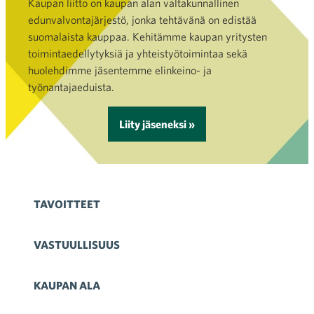
Kaupan liitto on kaupan alan valtakunnallinen
edunvalvontajärjestö, jonka tehtävänä on edistää
suomalaista kauppaa. Kehitämme kaupan yritysten
toimintaedellytyksiä ja yhteistyötoimintaa sekä
huolehdimme jäsentemme elinkeino- ja
työnantajaeduista.
Liity jäseneksi »
TAVOITTEET
VASTUULLISUUS
KAUPAN ALA