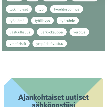
tutkimukset
työ
työehtosopimus
työelämä
työllisyys
työsuhde
vastuullisuus
verkkokauppa
verotus
ympäristö
ympäristövastuu
Ajankohtaiset uutiset
sähköpostiisi