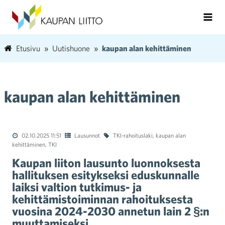
Etusivu
Uutishuone
kaupan alan kehittäminen
kaupan alan kehittäminen
02.10.2025 11:51
Lausunnot
TKI-rahoituslaki
,
kaupan alan
kehittäminen
,
TKI
Kaupan liiton lausunto luonnoksesta
hallituksen esitykseksi eduskunnalle
laiksi valtion tutkimus- ja
kehittämistoiminnan rahoituksesta
vuosina 2024-2030 annetun lain 2 §:n
muuttamiseksi