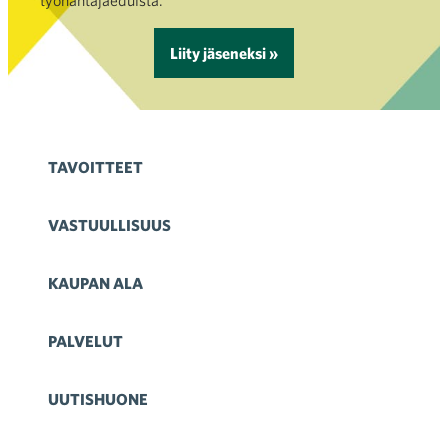
työnantajaeduista.
Liity jäseneksi »
TAVOITTEET
VASTUULLISUUS
KAUPAN ALA
PALVELUT
UUTISHUONE