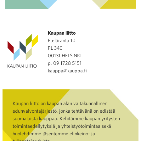
Kaupan liitto
Eteläranta 10
PL 340
00131 HELSINKI
p. 09 1728 5151
kauppa@kauppa.fi
Kaupan liitto on kaupan alan valtakunnallinen
edunvalvontajärjestö, jonka tehtävänä on edistää
suomalaista kauppaa. Kehitämme kaupan yritysten
toimintaedellytyksiä ja yhteistyötoimintaa sekä
huolehdimme jäsentemme elinkeino- ja