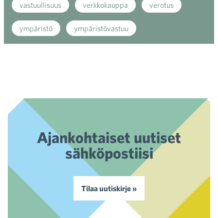
vastuullisuus
verkkokauppa
verotus
ympäristö
ympäristövastuu
Ajankohtaiset uutiset
sähköpostiisi
Tilaa uutiskirje »