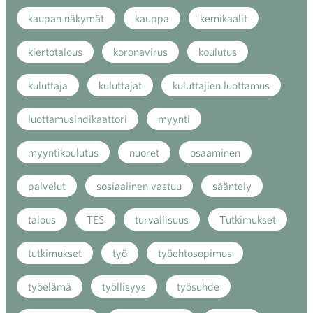
kaupan näkymät
kauppa
kemikaalit
kiertotalous
koronavirus
koulutus
kuluttaja
kuluttajat
kuluttajien luottamus
luottamusindikaattori
myynti
myyntikoulutus
nuoret
osaaminen
palvelut
sosiaalinen vastuu
sääntely
talous
TES
turvallisuus
Tutkimukset
tutkimukset
työ
työehtosopimus
työelämä
työllisyys
työsuhde