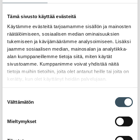
Av
Häiriötilanteisiin varautuminen
Häir
Tämä sivusto käyttää evästeitä
va
Kannattavakauppa.fi
Käytämme evästeitä tarjoamamme sisällön ja mainosten
räätälöimiseen, sosiaalisen median ominaisuuksien
tukemiseen ja kävijämäärämme analysoimiseen. Lisäksi
A
Tarinoita kaupan alalta
jaamme sosiaalisen median, mainosalan ja analytiikka-
val
Tari
alan kumppaneillemme tietoja siitä, miten käytät
ka
Ava
Ajankohtaista Kaupan liitossa
sivustoamme. Kumppanimme voivat yhdistää näitä
al
Ajan
tietoja muihin tietoihin, joita olet antanut heille tai joita on
K
kerätty, kun olet käyttänyt heidän palvelujaan.
l
Julkaisut
Suostumuksen
Medialle
Välttämätön
valinta
Ava
Seuraa toimintaamme
Mieltymykset
toi