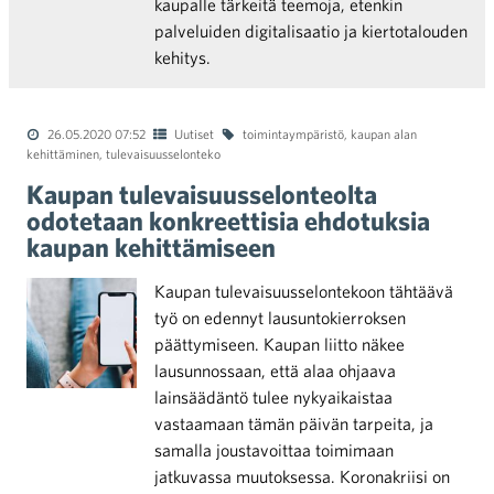
kaupalle tärkeitä teemoja, etenkin
palveluiden digitalisaatio ja kiertotalouden
kehitys.
26.05.2020 07:52
Uutiset
toimintaympäristö
,
kaupan alan
kehittäminen
,
tulevaisuusselonteko
Kaupan tulevaisuusselonteolta
odotetaan konkreettisia ehdotuksia
kaupan kehittämiseen
Kaupan tulevaisuusselontekoon tähtäävä
työ on edennyt lausuntokierroksen
päättymiseen. Kaupan liitto näkee
lausunnossaan, että alaa ohjaava
lainsäädäntö tulee nykyaikaistaa
vastaamaan tämän päivän tarpeita, ja
samalla joustavoittaa toimimaan
jatkuvassa muutoksessa. Koronakriisi on