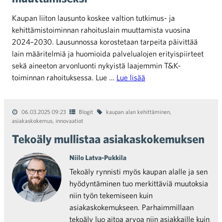
Kaupan liiton lausunto koskee valtion tutkimus- ja
kehittämistoiminnan rahoituslain muuttamista vuosina
2024–2030. Lausunnossa korostetaan tarpeita päivittää
lain määritelmiä ja huomioida palvelualojen erityispiirteet
sekä aineeton arvonluonti nykyistä laajemmin T&K-
toiminnan rahoituksessa. Lue …
Lue lisää
06.03.2025 09:23
Blogit
kaupan alan kehittäminen
,
asiakaskokemus
,
innovaatiot
Tekoäly mullistaa asiakaskokemuksen
Niilo Latva-Pukkila
Tekoäly rynnisti myös kaupan alalle ja sen
hyödyntäminen tuo merkittäviä muutoksia
niin työn tekemiseen kuin
asiakaskokemukseen. Parhaimmillaan
tekoäly luo aitoa arvoa niin asiakkaille kuin