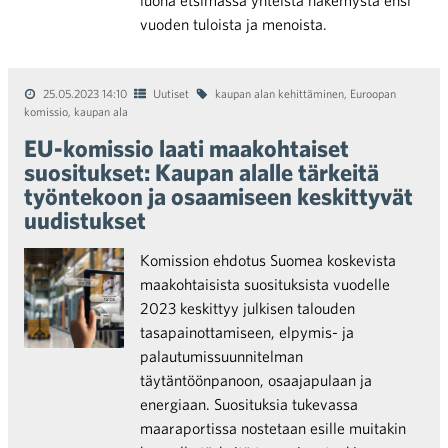
luona etsimässä yhteistä näkemystä ensi
vuoden tuloista ja menoista.
25.05.2023 14:10
Uutiset
kaupan alan kehittäminen
,
Euroopan
komissio
,
kaupan ala
EU-komissio laati maakohtaiset
suositukset: Kaupan alalle tärkeitä
työntekoon ja osaamiseen keskittyvät
uudistukset
Komission ehdotus Suomea koskevista
maakohtaisista suosituksista vuodelle
2023 keskittyy julkisen talouden
tasapainottamiseen, elpymis- ja
palautumissuunnitelman
täytäntöönpanoon, osaajapulaan ja
energiaan. Suosituksia tukevassa
maaraportissa nostetaan esille muitakin