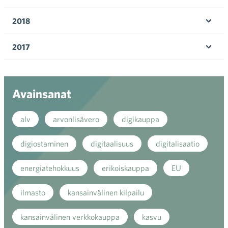
Ava
valik
2018
Ava
valik
2017
Ava
valik
Avainsanat
alv
arvonlisävero
digikauppa
digiostaminen
digitaalisuus
digitalisaatio
energiatehokkuus
erikoiskauppa
EU
ilmasto
kansainvälinen kilpailu
kansainvälinen verkkokauppa
kasvu