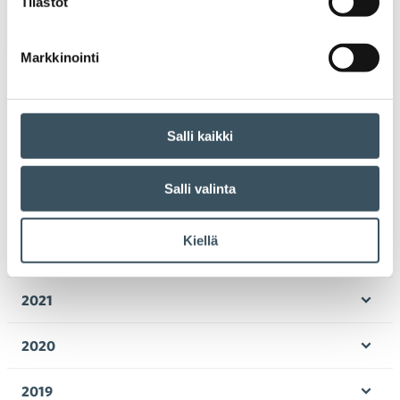
Tilastot
Arkistot
Markkinointi
2026
Ava
valik
2025
Ava
Salli kaikki
valik
2024
Ava
Salli valinta
valik
2023
Ava
Kiellä
valik
2022
Ava
valik
2021
Ava
valik
2020
Ava
valik
2019