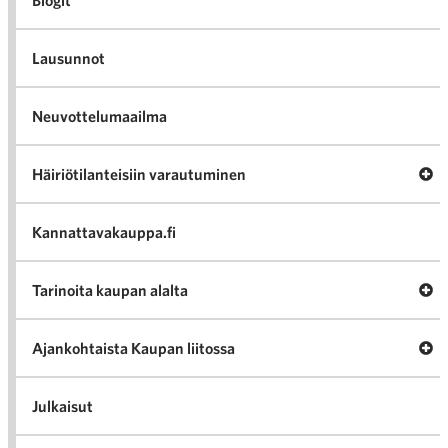
Blogit
Lausunnot
Neuvottelumaailma
Av
Häiriötilanteisiin varautuminen
Häir
va
Kannattavakauppa.fi
A
Tarinoita kaupan alalta
val
Tari
ka
Ava
Ajankohtaista Kaupan liitossa
al
Ajan
K
l
Julkaisut