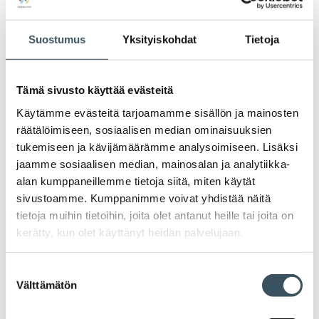
Ava
valik
2021
Ava
Suostumus
Yksityiskohdat
Tietoja
valik
2020
Ava
valik
Tämä sivusto käyttää evästeitä
2019
Ava
Käytämme evästeitä tarjoamamme sisällön ja mainosten
valik
räätälöimiseen, sosiaalisen median ominaisuuksien
2018
tukemiseen ja kävijämäärämme analysoimiseen. Lisäksi
Ava
valik
jaamme sosiaalisen median, mainosalan ja analytiikka-
2017
alan kumppaneillemme tietoja siitä, miten käytät
Ava
valik
sivustoamme. Kumppanimme voivat yhdistää näitä
tietoja muihin tietoihin, joita olet antanut heille tai joita on
kerätty, kun olet käyttänyt heidän palvelujaan.
Avainsanat
Suostumuksen
alv
arvonlisävero
digikauppa
Välttämätön
valinta
digiostaminen
digitaalisuus
digitalisaatio