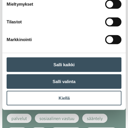
Mieltymykset
energiatehokkuus
erikoiskauppa
EU
Tilastot
ilmasto
kansainvälinen kilpailu
kansainvälinen verkkokauppa
kasvu
Markkinointi
kaupan näkymät
kauppa
kemikaalit
kiertotalous
koronavirus
koulutus
Salli kaikki
kuluttaja
kuluttajat
kuluttajien luottamus
Salli valinta
luottamusindikaattori
myynti
Kiellä
myyntikoulutus
nuoret
osaaminen
palvelut
sosiaalinen vastuu
sääntely