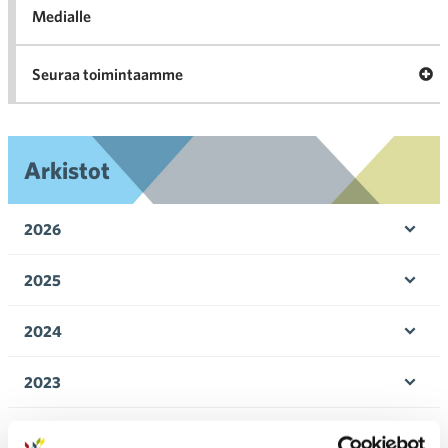
Medialle
Ava
Seuraa toimintaamme
toi
Arkistot
2026
Ava
valik
2025
Ava
valik
2024
Ava
valik
2023
Ava
valik
2022