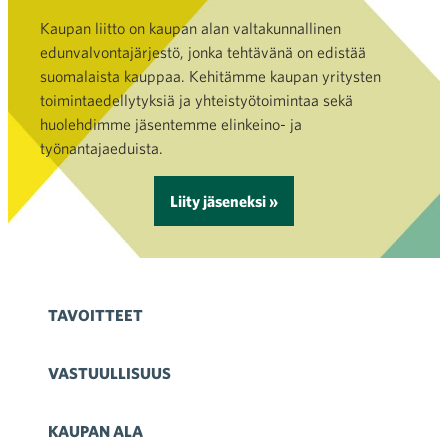
Kaupan liitto on kaupan alan valtakunnallinen
edunvalvontajärjestö, jonka tehtävänä on edistää
suomalaista kauppaa. Kehitämme kaupan yritysten
toimintaedellytyksiä ja yhteistyötoimintaa sekä
huolehdimme jäsentemme elinkeino- ja
työnantajaeduista.
Liity jäseneksi »
TAVOITTEET
VASTUULLISUUS
KAUPAN ALA