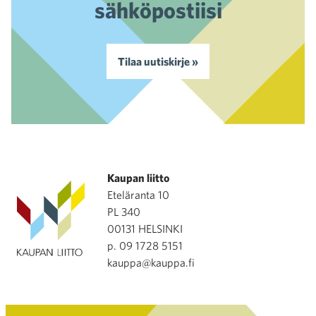
sähköpostiisi
Tilaa uutiskirje »
Kaupan liitto
Eteläranta 10
PL 340
00131 HELSINKI
p. 09 1728 5151
kauppa@kauppa.fi