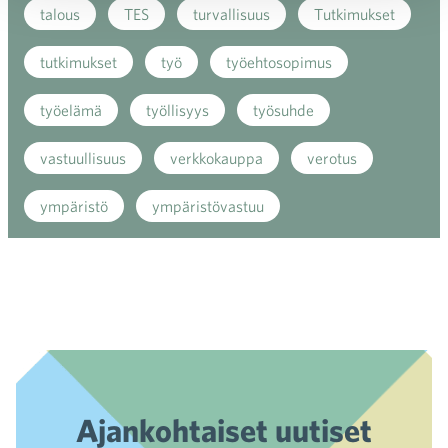
talous
TES
turvallisuus
Tutkimukset
tutkimukset
työ
työehtosopimus
työelämä
työllisyys
työsuhde
vastuullisuus
verkkokauppa
verotus
ympäristö
ympäristövastuu
Ajankohtaiset uutiset