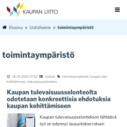
Etusivu
Uutishuone
toimintaympäristö
toimintaympäristö
26.05.2020 07:52
Uutiset
toimintaympäristö
,
kaupan alan
kehittäminen
,
tulevaisuusselonteko
Kaupan tulevaisuusselonteolta
odotetaan konkreettisia ehdotuksia
kaupan kehittämiseen
Kaupan tulevaisuusselontekoon tähtäävä
työ on edennyt lausuntokierroksen