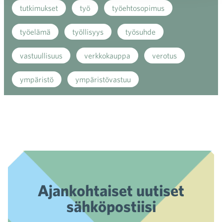
tutkimukset
työ
työehtosopimus
työelämä
työllisyys
työsuhde
vastuullisuus
verkkokauppa
verotus
ympäristö
ympäristövastuu
Ajankohtaiset uutiset
sähköpostiisi