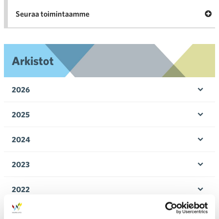
Ava
Seuraa toimintaamme
toi
Arkistot
2026
Ava
valik
2025
Ava
valik
2024
Ava
valik
2023
Ava
valik
2022
Ava
valik
2021