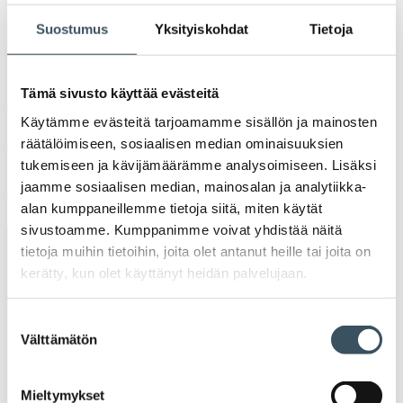
Ava
valik
Suostumus
Yksityiskohdat
Tietoja
2020
Ava
valik
2019
Tämä sivusto käyttää evästeitä
Ava
valik
Käytämme evästeitä tarjoamamme sisällön ja mainosten
2018
räätälöimiseen, sosiaalisen median ominaisuuksien
Ava
valik
tukemiseen ja kävijämäärämme analysoimiseen. Lisäksi
2017
jaamme sosiaalisen median, mainosalan ja analytiikka-
Ava
valik
alan kumppaneillemme tietoja siitä, miten käytät
sivustoamme. Kumppanimme voivat yhdistää näitä
tietoja muihin tietoihin, joita olet antanut heille tai joita on
Avainsanat
kerätty, kun olet käyttänyt heidän palvelujaan.
alv
arvonlisävero
digikauppa
Suostumuksen
Välttämätön
valinta
digiostaminen
digitaalisuus
digitalisaatio
energiatehokkuus
erikoiskauppa
EU
Mieltymykset