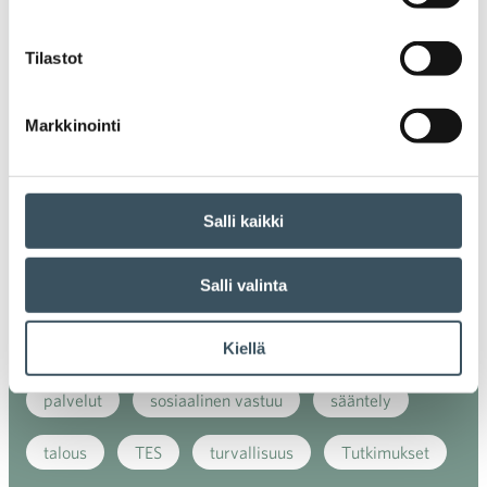
ilmasto
kansainvälinen kilpailu
Tilastot
kansainvälinen verkkokauppa
kasvu
Markkinointi
kaupan näkymät
kauppa
kemikaalit
kiertotalous
koronavirus
koulutus
Salli kaikki
kuluttaja
kuluttajat
kuluttajien luottamus
Salli valinta
luottamusindikaattori
myynti
myyntikoulutus
nuoret
osaaminen
Kiellä
palvelut
sosiaalinen vastuu
sääntely
talous
TES
turvallisuus
Tutkimukset