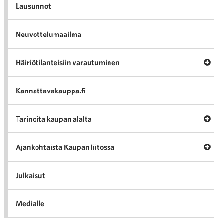
Lausunnot
Neuvottelumaailma
Av
Häiriötilanteisiin varautuminen
Häir
va
Kannattavakauppa.fi
A
Tarinoita kaupan alalta
val
Tari
ka
Ava
Ajankohtaista Kaupan liitossa
al
Ajan
K
l
Julkaisut
Medialle