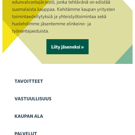
edunvalvontajärjestö, jonka tehtävänä on edistää
suomalaista kauppaa. Kehitämme kaupan yritysten
toimintaedellytyksiä ja yhteistyötoimintaa sekä
huolehdimme jäsentemme elinkeino- ja
työnantajaeduista.
Liity jäseneksi »
TAVOITTEET
VASTUULLISUUS
KAUPAN ALA
PALVELUT