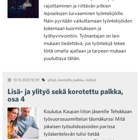
rajoittaminen ja riittävän pitkien
lepoaikojen turvaaminen työntekijöille.
Näin pyritään vaikuttamaan työntekijöiden
kokemaan kuormitukseen ja
työhyvinvointiin. Työnantajan on lain
mukaan tiedettävä, jos työntekijä tekee
töitä omalla ajallaan ja tarpeen mukaan
puututtava tähän.
10.10.2023 10:39
ylityö
,
korotettu palkka
,
lisätyö
Lisä- ja ylityö sekä korotettu palkka,
osa 4
Koulutus Kaupan liiton jäsenille Tehokkaan
työvuorosuunnittelun täsmäkurssi Mitä
jokaisen työsuhdeasioiden parissa
työskentelevän tulisi tietää