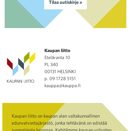
Tilaa uutiskirje »
Kaupan liitto
Eteläranta 10
PL 340
00131 HELSINKI
p. 09 1728 5151
kauppa@kauppa.fi
Kaupan liitto on kaupan alan valtakunnallinen
edunvalvontajärjestö, jonka tehtävänä on edistää
suomalaista kauppaa. Kehitämme kaupan yritysten