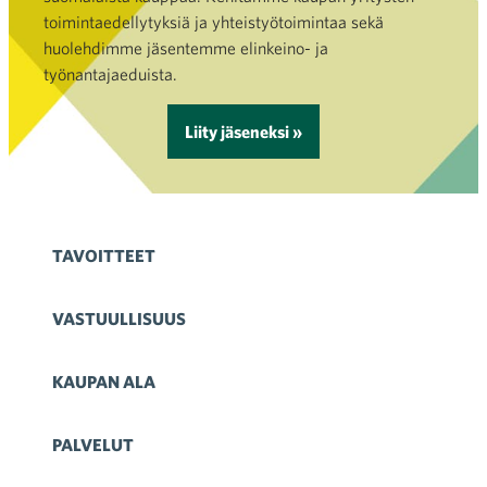
toimintaedellytyksiä ja yhteistyötoimintaa sekä
huolehdimme jäsentemme elinkeino- ja
työnantajaeduista.
Liity jäseneksi »
TAVOITTEET
VASTUULLISUUS
KAUPAN ALA
PALVELUT