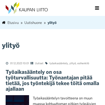
Etusivu
Uutishuone
ylityö
ylityö
01.12.2023 10:01
Uutiset
työaikasääntely
,
ylityö
,
esihenkilö
Työaikasääntely on osa
työturvallisuutta: Työnantajan pitää
tietää, jos työntekijä tekee töitä omalla
ajallaan
Työaikasääntelyn tavoitteena on muun
muassa kohtuuttoman pitkien työpäivien