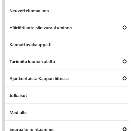
Neuvottelumaailma
Av
Häiriötilanteisiin varautuminen
Häir
va
Kannattavakauppa.fi
A
Tarinoita kaupan alalta
val
Tari
ka
Ava
Ajankohtaista Kaupan liitossa
al
Ajan
K
l
Julkaisut
Medialle
Ava
Seuraa toimintaamme