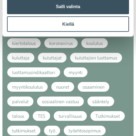
Salli valinta
kansainvälinen verkkokauppa
kasvu
Kiellä
kaupan näkymät
kauppa
kemikaalit
kiertotalous
koronavirus
koulutus
kuluttaja
kuluttajat
kuluttajien luottamus
luottamusindikaattori
myynti
myyntikoulutus
nuoret
osaaminen
palvelut
sosiaalinen vastuu
sääntely
talous
TES
turvallisuus
Tutkimukset
tutkimukset
työ
työehtosopimus