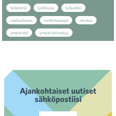
työelämä
työllisyys
työsuhde
vastuullisuus
verkkokauppa
verotus
ympäristö
ympäristövastuu
Ajankohtaiset uutiset
sähköpostiisi