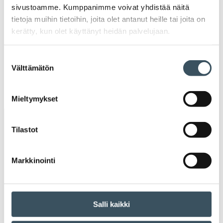
2020
sivustoamme. Kumppanimme voivat yhdistää näitä
Ava
tietoja muihin tietoihin, joita olet antanut heille tai joita on
valik
2019
kerätty, kun olet käyttänyt heidän palvelujaan.
Ava
valik
2018
Suostumuksen
Ava
Välttämätön
valinta
valik
2017
Ava
valik
Mieltymykset
Avainsanat
Tilastot
alv
arvonlisävero
digikauppa
Markkinointi
digiostaminen
digitaalisuus
digitalisaatio
energiatehokkuus
erikoiskauppa
EU
Salli kaikki
ilmasto
kansainvälinen kilpailu