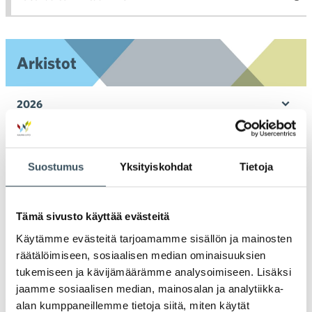
toi
Arkistot
2026
Ava
valik
2025
Ava
valik
Suostumus
Yksityiskohdat
Tietoja
2024
Ava
valik
2023
Tämä sivusto käyttää evästeitä
Ava
valik
Käytämme evästeitä tarjoamamme sisällön ja mainosten
2022
räätälöimiseen, sosiaalisen median ominaisuuksien
Ava
valik
tukemiseen ja kävijämäärämme analysoimiseen. Lisäksi
2021
jaamme sosiaalisen median, mainosalan ja analytiikka-
Ava
alan kumppaneillemme tietoja siitä, miten käytät
valik