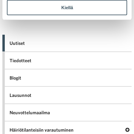
Vanhemmat artikkelit
Uudemmat artikkelit
Kiellä
Artikkelien selaus
Uutiset
Tiedotteet
Blogit
Lausunnot
Neuvottelumaailma
Av
Häiriötilanteisiin varautuminen