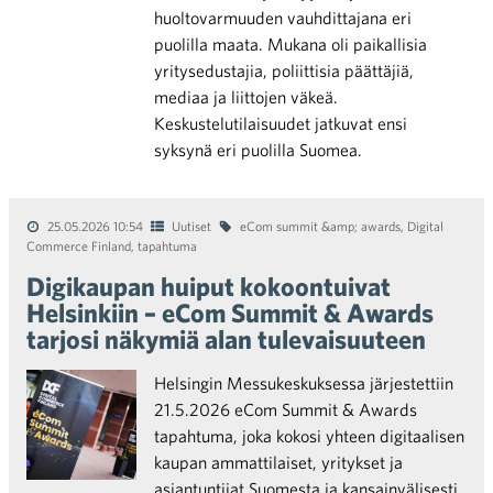
huoltovarmuuden vauhdittajana eri
puolilla maata. Mukana oli paikallisia
yritysedustajia, poliittisia päättäjiä,
mediaa ja liittojen väkeä.
Keskustelutilaisuudet jatkuvat ensi
syksynä eri puolilla Suomea.
25.05.2026 10:54
Uutiset
eCom summit &amp; awards
,
Digital
Commerce Finland
,
tapahtuma
Digikaupan huiput kokoontuivat
Helsinkiin – eCom Summit & Awards
tarjosi näkymiä alan tulevaisuuteen
Helsingin Messukeskuksessa järjestettiin
21.5.2026 eCom Summit & Awards
tapahtuma, joka kokosi yhteen digitaalisen
kaupan ammattilaiset, yritykset ja
asiantuntijat Suomesta ja kansainvälisesti.