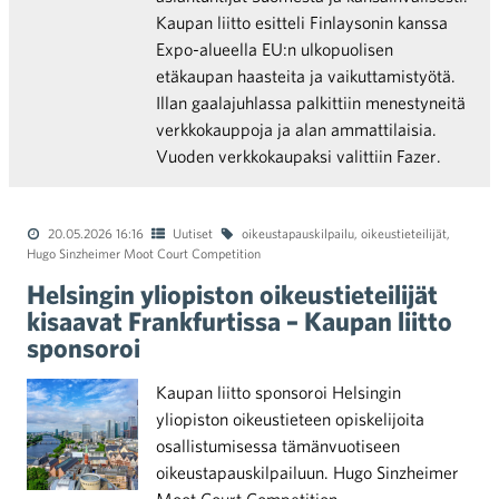
Kaupan liitto esitteli Finlaysonin kanssa
Expo-alueella EU:n ulkopuolisen
etäkaupan haasteita ja vaikuttamistyötä.
Illan gaalajuhlassa palkittiin menestyneitä
verkkokauppoja ja alan ammattilaisia.
Vuoden verkkokaupaksi valittiin Fazer.
20.05.2026 16:16
Uutiset
oikeustapauskilpailu
,
oikeustieteilijät
,
Hugo Sinzheimer Moot Court Competition
Helsingin yliopiston oikeustieteilijät
kisaavat Frankfurtissa – Kaupan liitto
sponsoroi
Kaupan liitto sponsoroi Helsingin
yliopiston oikeustieteen opiskelijoita
osallistumisessa tämänvuotiseen
oikeustapauskilpailuun. Hugo Sinzheimer