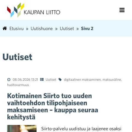
Etusivu
Uutishuone
Uutiset
Sivu 2
Uutiset
08.06.2026 13:21
Uutiset
digitaalinen maksaminen
,
maksuväline
,
huoltovarmuus
Kotimainen Siirto tuo uuden
vaihtoehdon tilipohjaiseen
maksamiseen – kauppa seuraa
kehitystä
Siirto-palvelu uudistuu ja laajenee osaksi