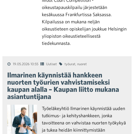
Moot Court Competition -
oikeustapauskilpailu järjestetään
kesäkuussa Frankfurtissa Saksassa.
Kilpailussa on mukana neljän
oikeustieteen opiskelijan joukkue Helsingin
yliopiston oikeustieteellisestä
tiedekunnasta.
19.05.2026 10:55
Uutiset
työurat
,
nuoret
Ilmarinen käynnistää hankkeen
nuorten työurien vahvistamiseksi
kaupan alalla – Kaupan liitto mukana
asiantuntijana
Työeläkeyhtiö Ilmarinen käynnistää uuden
tutkimus- ja kehityshankkeen, jonka
tavoitteena on vahvistaa nuorten työkykyä
ja tukea heidän kiinnittymistään