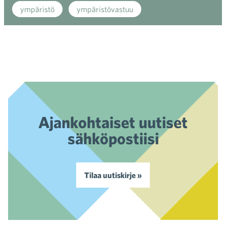
ympäristö
ympäristövastuu
Ajankohtaiset uutiset
sähköpostiisi
Tilaa uutiskirje »