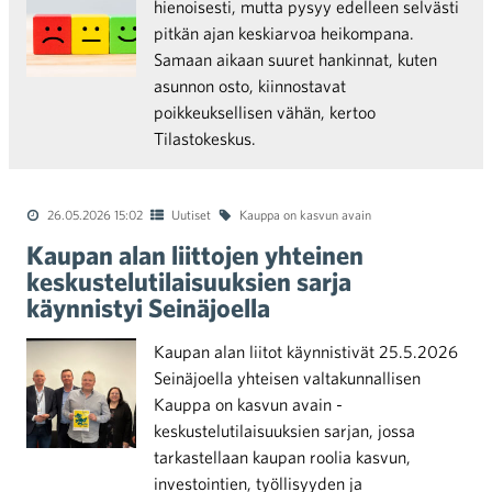
hienoisesti, mutta pysyy edelleen selvästi
pitkän ajan keskiarvoa heikompana.
Samaan aikaan suuret hankinnat, kuten
asunnon osto, kiinnostavat
poikkeuksellisen vähän, kertoo
Tilastokeskus.
26.05.2026 15:02
Uutiset
Kauppa on kasvun avain
Kaupan alan liittojen yhteinen
keskustelutilaisuuksien sarja
käynnistyi Seinäjoella
Kaupan alan liitot käynnistivät 25.5.2026
Seinäjoella yhteisen valtakunnallisen
Kauppa on kasvun avain -
keskustelutilaisuuksien sarjan, jossa
tarkastellaan kaupan roolia kasvun,
investointien, työllisyyden ja