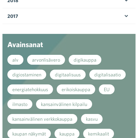
2018
Ava
valik
2017
Ava
valik
Avainsanat
alv
arvonlisävero
digikauppa
digiostaminen
digitaalisuus
digitalisaatio
energiatehokkuus
erikoiskauppa
EU
ilmasto
kansainvälinen kilpailu
kansainvälinen verkkokauppa
kasvu
kaupan näkymät
kauppa
kemikaalit