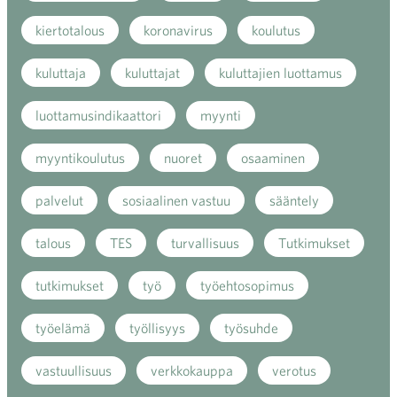
kiertotalous
koronavirus
koulutus
kuluttaja
kuluttajat
kuluttajien luottamus
luottamusindikaattori
myynti
myyntikoulutus
nuoret
osaaminen
palvelut
sosiaalinen vastuu
sääntely
talous
TES
turvallisuus
Tutkimukset
tutkimukset
työ
työehtosopimus
työelämä
työllisyys
työsuhde
vastuullisuus
verkkokauppa
verotus