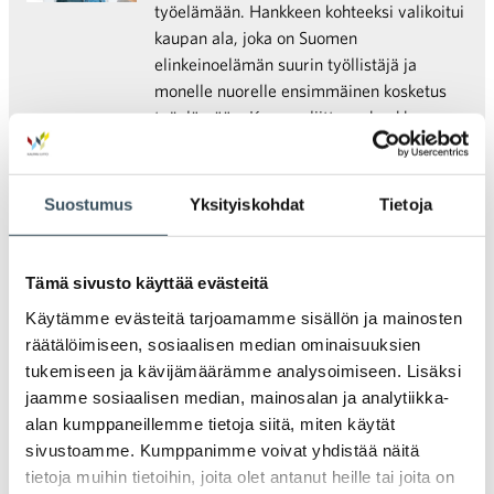
työelämään. Hankkeen kohteeksi valikoitui
kaupan ala, joka on Suomen
elinkeinoelämän suurin työllistäjä ja
monelle nuorelle ensimmäinen kosketus
työelämään. Kaupan liitto on hankkeessa
mukana asiantuntijana.
Suostumus
Yksityiskohdat
Tietoja
19.05.2026 08:44
Uutiset
pukeutuminen
,
korut
,
lahjat
Kevään juhlapukeutuminen hakee
keveyttä, klassisuutta ja omaa tyyliä –
Tämä sivusto käyttää evästeitä
Kaupan tärkeä sesonki käynnissä
Käytämme evästeitä tarjoamamme sisällön ja mainosten
räätälöimiseen, sosiaalisen median ominaisuuksien
Kevään ja alkukesän juhliin pukeudutaan
tukemiseen ja kävijämäärämme analysoimiseen. Lisäksi
tänä vuonna rennon huolitellusti.
jaamme sosiaalisen median, mainosalan ja analytiikka-
Asiakkaat etsivät asuja, joissa yhdistyvät
alan kumppaneillemme tietoja siitä, miten käytät
ajattomuus, mukavuus ja monikäyttöisyys.
sivustoamme. Kumppanimme voivat yhdistää näitä
Tämä pätee niin valmistujaisiin,
tietoja muihin tietoihin, joita olet antanut heille tai joita on
päättäjäisiin kuin kesän muihin