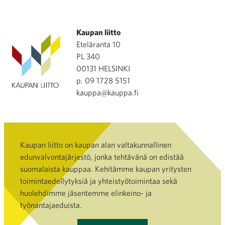
Kaupan liitto
Eteläranta 10
PL 340
00131 HELSINKI
p. 09 1728 5151
kauppa@kauppa.fi
Kaupan liitto on kaupan alan valtakunnallinen
edunvalvontajärjestö, jonka tehtävänä on edistää
suomalaista kauppaa. Kehitämme kaupan yritysten
toimintaedellytyksiä ja yhteistyötoimintaa sekä
huolehdimme jäsentemme elinkeino- ja
työnantajaeduista.