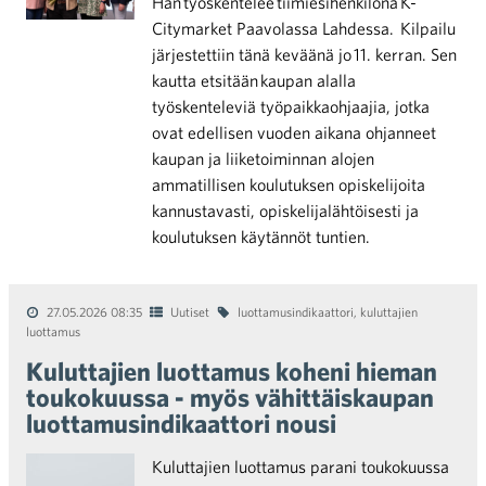
Hän työskentelee tiimiesihenkilönä K-
Citymarket Paavolassa Lahdessa. Kilpailu
järjestettiin tänä keväänä jo 11. kerran. Sen
kautta etsitään kaupan alalla
työskenteleviä työpaikkaohjaajia, jotka
ovat edellisen vuoden aikana ohjanneet
kaupan ja liiketoiminnan alojen
ammatillisen koulutuksen opiskelijoita
kannustavasti, opiskelijalähtöisesti ja
koulutuksen käytännöt tuntien.
27.05.2026 08:35
Uutiset
luottamusindikaattori
,
kuluttajien
luottamus
Kuluttajien luottamus koheni hieman
toukokuussa - myös vähittäiskaupan
luottamusindikaattori nousi
Kuluttajien luottamus parani toukokuussa