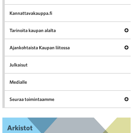
Häir
va
Kannattavakauppa.fi
A
Tarinoita kaupan alalta
val
Tari
ka
Ava
Ajankohtaista Kaupan liitossa
al
Ajan
K
l
Julkaisut
Medialle
Ava
Seuraa toimintaamme
toi
Arkistot