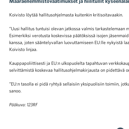
Määräenemmistövaatimukset ja hiilitullit kyseenalai
Koivisto löytää hallitusohjelmasta kuitenkin kritisoitavaakin.
”Uusi hallitus tuntuisi olevan jatkossa valmis tarkastelemaa
Esimerkiksi verotusta koskevissa päätöksissä isojen jäsenmaid
kanssa, joten sääntelyvallan luovuttamiseen EU:lle nykyistä la
Koivisto linjaa.
Kauppapoliittisesti ja EU:n ulkopuolelta tapahtuvan verkkokaupa
selvittämistä koskevaa hallitusohjelmakirjausta on pidettävä o
”EU:n tasolla ei pidä ryhtyä sellaisiin yksipuolisiin toimiin, j
sanoo.
Pääkuva: 123RF