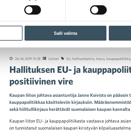
Salli valinta
uksen EU- ja kauppapoliittisissa linjauksissa positiivinen vire
06.06.2019 10:28
Uutiset
EU
,
hallitusohjelma
,
kasvu
,
kauppapolitiikka
Hallituksen EU- ja kauppapoliit
positiivinen vire
Kaupan liiton johtava asiantuntija Janne Koivisto on pääosin 
kauppapolitiikkaa käsitteleviin kirjauksiin. Määräenemmist
sekä hiilitullikirjaus herättävät suomalaisen kaupan kannalta
Kaupan liiton EU- ja kauppapolitiikasta vastaava johtava asian
on tunnistanut suomalaisen kaupan kiristyvän kilpailuasetelman