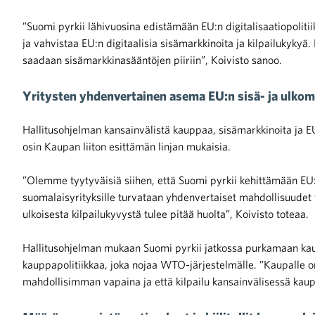
”Suomi pyrkii lähivuosina edistämään EU:n digitalisaatiopolitiik
iötilanteisiin varautuminen
ja vahvistaa EU:n digitaalisia sisämarkkinoita ja kilpailukykyä
saadaan sisämarkkinasääntöjen piiriin”, Koivisto sanoo.
Yritysten yhdenvertainen asema EU:n sisä- ja ulkoma
noita kaupan alalta
Hallitusohjelman kansainvälistä kauppaa, sisämarkkinoita ja EU
osin Kaupan liiton esittämän linjan mukaisia.
kohtaista Kaupan liitossa
”Olemme tyytyväisiä siihen, että Suomi pyrkii kehittämään EU:n t
suomalaisyrityksille turvataan yhdenvertaiset mahdollisuudet to
ulkoisesta kilpailukyvystä tulee pitää huolta”, Koivisto toteaa.
Hallitusohjelman mukaan Suomi pyrkii jatkossa purkamaan kau
kauppapolitiikkaa, joka nojaa WTO-järjestelmälle. ”Kaupalle on e
mahdollisimman vapaina ja että kilpailu kansainvälisessä kaupa
raa toimintaamme