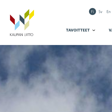
Fi
Sv
En
TAVOITTEET
Alavalikko k
V