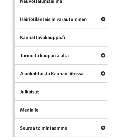
Neuvottelumaailma
Avaa valikko Häir
Häiriötilanteisiin varautuminen
Kannattavakauppa.fi
Avaa valikko Tari
Tarinoita kaupan alalta
Avaa valikko Ajan
Ajankohtaista Kaupan liitossa
Julkaisut
Medialle
Avaa valikko Seu
Seuraa toimintaamme