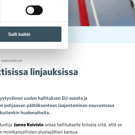
Salli kaikki
,
sisämarkkinat
tisissa linjauksissa
tyytyväinen uuden hallituksen EU-asioita ja
öön pohjaavan päätöksenteon laajentaminen neuvostossa
 kuitenkin huolenaiheita.
tuntija
Janne Koivisto
antaa hallitukselle kiitosta siitä, että se
 monikansallisten alustajättien kanssa.