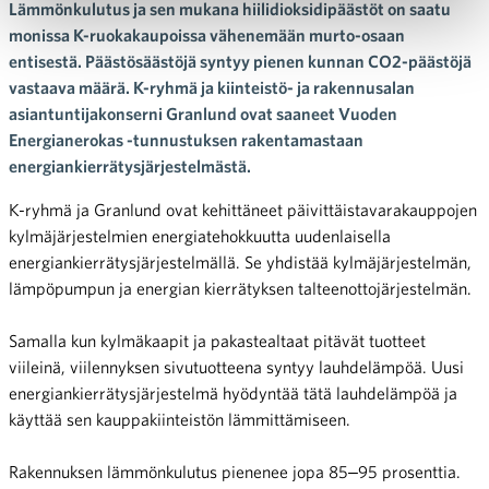
Lämmönkulutus ja sen mukana hiilidioksidipäästöt on saatu
monissa K-ruokakaupoissa vähenemään murto-osaan
entisestä. Päästösäästöjä syntyy pienen kunnan CO2-päästöjä
vastaava määrä. K-ryhmä ja kiinteistö- ja rakennusalan
asiantuntijakonserni Granlund ovat saaneet Vuoden
Energianerokas -tunnustuksen rakentamastaan
energiankierrätysjärjestelmästä.
K-ryhmä ja Granlund ovat kehittäneet päivittäistavarakauppojen
kylmäjärjestelmien energiatehokkuutta uudenlaisella
energiankierrätysjärjestelmällä. Se yhdistää kylmäjärjestelmän,
lämpöpumpun ja energian kierrätyksen talteenottojärjestelmän.
Samalla kun kylmäkaapit ja pakastealtaat pitävät tuotteet
viileinä, viilennyksen sivutuotteena syntyy lauhdelämpöä. Uusi
energiankierrätysjärjestelmä hyödyntää tätä lauhdelämpöä ja
käyttää sen kauppakiinteistön lämmittämiseen.
Rakennuksen lämmönkulutus pienenee jopa 85‒95 prosenttia.