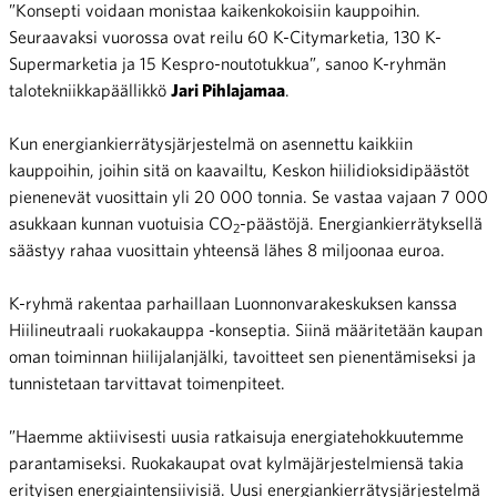
”Konsepti voidaan monistaa kaikenkokoisiin kauppoihin.
Seuraavaksi vuorossa ovat reilu 60 K-Citymarketia, 130 K-
Supermarketia ja 15 Kespro-noutotukkua”, sanoo K-ryhmän
talotekniikkapäällikkö
Jari Pihlajamaa
.
Kun energiankierrätysjärjestelmä on asennettu kaikkiin
kauppoihin, joihin sitä on kaavailtu, Keskon hiilidioksidipäästöt
pienenevät vuosittain yli 20 000 tonnia. Se vastaa vajaan 7 000
asukkaan kunnan vuotuisia CO
-päästöjä. Energiankierrätyksellä
2
säästyy rahaa vuosittain yhteensä lähes 8 miljoonaa euroa.
K-ryhmä rakentaa parhaillaan Luonnonvarakeskuksen kanssa
Hiilineutraali ruokakauppa -konseptia. Siinä määritetään kaupan
oman toiminnan hiilijalanjälki, tavoitteet sen pienentämiseksi ja
tunnistetaan tarvittavat toimenpiteet.
”Haemme aktiivisesti uusia ratkaisuja energiatehokkuutemme
parantamiseksi. Ruokakaupat ovat kylmäjärjestelmiensä takia
erityisen energiaintensiivisiä. Uusi energiankierrätysjärjestelmä