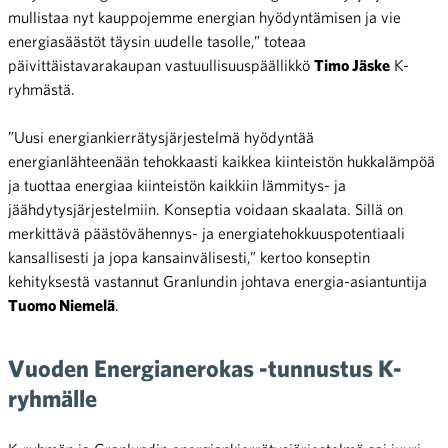
mullistaa nyt kauppojemme energian hyödyntämisen ja vie
energiasäästöt täysin uudelle tasolle,” toteaa
päivittäistavarakaupan vastuullisuuspäällikkö
Timo Jäske
K-
ryhmästä.
”Uusi energiankierrätysjärjestelmä hyödyntää
energianlähteenään tehokkaasti kaikkea kiinteistön hukkalämpöä
ja tuottaa energiaa kiinteistön kaikkiin lämmitys- ja
jäähdytysjärjestelmiin. Konseptia voidaan skaalata. Sillä on
merkittävä päästövähennys- ja energiatehokkuuspotentiaali
kansallisesti ja jopa kansainvälisesti,” kertoo konseptin
kehityksestä vastannut Granlundin johtava energia-asiantuntija
Tuomo Niemelä
.
Vuoden Energianerokas -tunnustus K-
ryhmälle