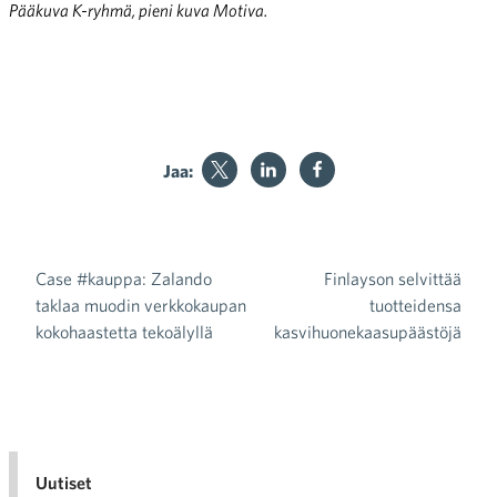
Pääkuva K-ryhmä, pieni kuva Motiva.
Jaa:
Case #kauppa: Zalando
Finlayson selvittää
Artikkelien selaus
taklaa muodin verkkokaupan
tuotteidensa
kokohaastetta tekoälyllä
kasvihuonekaasupäästöjä
Uutiset