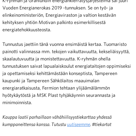
K-ryhmän ja Granlundin energiankierrätysjärjestelmä sai juuri
Vuoden Energianerokas 2019 -tunnuksen. Se on työ- ja
elinkeinoministeriön, Energiaviraston ja valtion kestävän
kehityksen yhtiön Motivan palkinto esimerkillisestä
energiatehokkuusteosta.
Tunnustus jaettiin tänä vuonna ensimäistä kertaa. Tuomaristo
painotti valinnassa mm. tekojen vaikuttavuutta, kekseliäisyyttä,
skaalautuvuutta ja monistettavuutta. K-ryhmän ohella
tunnustuksen saivat lapualaiskoulut energiataitojen oppimiseksi
ja opettamiseksi kehittämästään konseptista, Tampereen
kaupunki ja Tampereen Sähkölaitos maauimalan
energiaratkaisusta, Fermion tehtaan ylijäämälämmön
hyötykäytöstä ja MSK Plast tyhjäkäynnin seurannasta ja
minimoinnista.
Kauppa laatii parhaillaan vähähiilisyystiekarttaa yhdessä
kumppaneittensa kanssa. Tutustu
uutiseemme
. #tiekartat