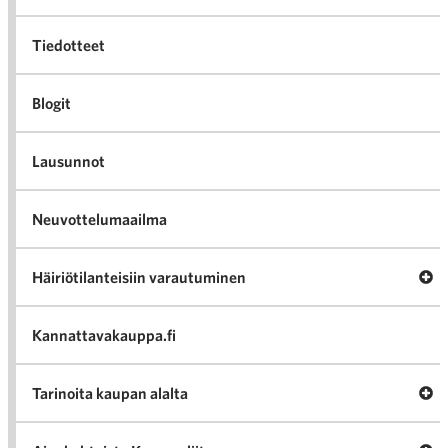
Tiedotteet
Blogit
Lausunnot
Neuvottelumaailma
Av
Häiriötilanteisiin varautuminen
Häir
va
Kannattavakauppa.fi
A
Tarinoita kaupan alalta
val
Tari
ka