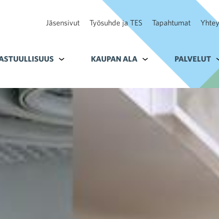
Jäsensivut
Työsuhde ja TES
Tapahtumat
Yhtey
ohteelle Tavoitteet
ASTUULLISUUS
Alavalikko kohteelle Vastuullisuus
KAUPAN ALA
Alavalikko kohteelle K
PALVELUT
A