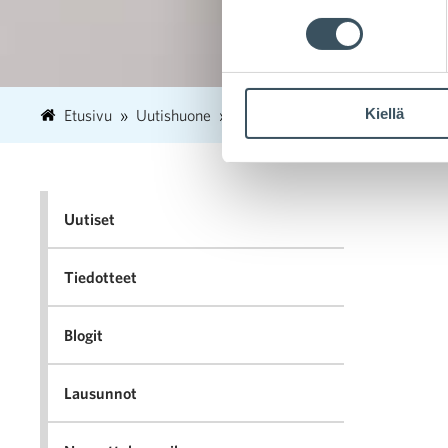
Kiellä
Etusivu
Uutishuone
2021
maaliskuu
25
Hal
Uutiset
Tiedotteet
Blogit
Lausunnot