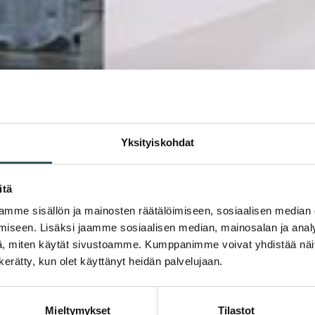
Yksityiskohdat
itä
mme sisällön ja mainosten räätälöimiseen, sosiaalisen median
iseen. Lisäksi jaamme sosiaalisen median, mainosalan ja analy
, miten käytät sivustoamme. Kumppanimme voivat yhdistää näitä t
n kerätty, kun olet käyttänyt heidän palvelujaan.
Mieltymykset
Tilastot