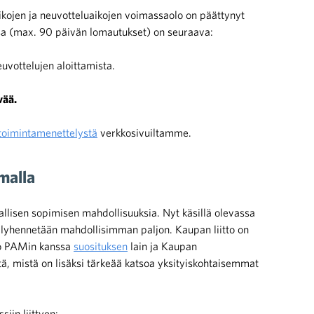
ikojen ja neuvotteluaikojen voimassaolo on päättynyt
sa (max. 90 päivän lomautukset) on seuraava:
uvottelujen aloittamista.
vää.
toimintamenettelystä
verkkosivuiltamme.
malla
kallisen sopimisen mahdollisuuksia. Nyt käsillä olevassa
a lyhennetään mahdollisimman paljon. Kaupan liitto on
tto PAMin kanssa
suosituksen
lain ja Kaupan
, mistä on lisäksi tärkeää katsoa yksityiskohtaisemmat
iin liittyen: