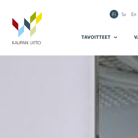
Fi
Sv
En
TAVOITTEET
Alavalikko k
V