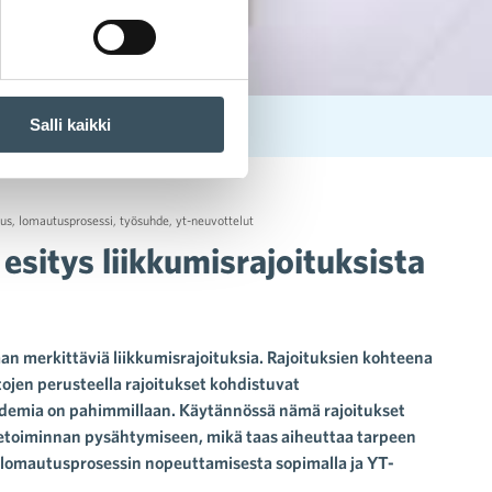
Salli kaikki
oiman lomauttaminen
us
,
lomautusprosessi
,
työsuhde
,
yt-neuvottelut
sitys liikkumisrajoituksista
an merkittäviä liikkumisrajoituksia. Rajoituksien kohteena
tojen perusteella rajoitukset kohdistuvat
pidemia on pahimmillaan. Käytännössä nämä rajoitukset
ketoiminnan pysähtymiseen, mikä taas aiheuttaa tarpeen
 lomautusprosessin nopeuttamisesta sopimalla ja YT-