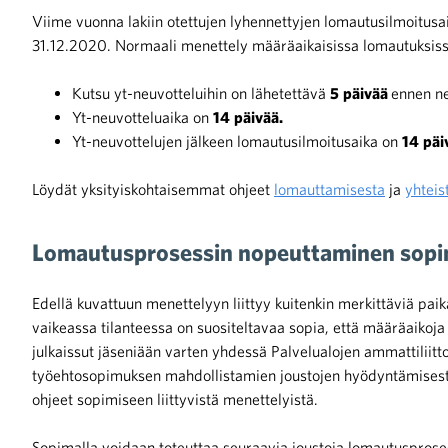
Viime vuonna lakiin otettujen lyhennettyjen lomautusilmoitusa
31.12.2020. Normaali menettely määräaikaisissa lomautuksis
Kutsu yt-neuvotteluihin on lähetettävä
5
päivää
ennen ne
Yt-neuvotteluaika on
14
päivää.
Yt-neuvottelujen jälkeen lomautusilmoitusaika on
14
päi
Löydät yksityiskohtaisemmat ohjeet
lomauttamisesta
ja
yhteis
Lomautusprosessin nopeuttaminen sopi
Edellä kuvattuun menettelyyn liittyy kuitenkin merkittäviä pai
vaikeassa tilanteessa on suositeltavaa sopia, että määräaikoj
julkaissut jäseniään varten yhdessä Palvelualojen ammattilii
työehtosopimuksen mahdollistamien joustojen hyödyntämisestä
ohjeet sopimiseen liittyvistä menettelyistä.
Sopimalla voidaan toteuttaa seuraavia joustoja lomautusprosess