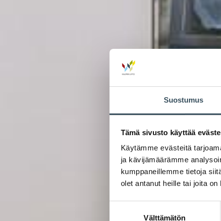
Suostumus
Tämä sivusto käyttää eväste
Käytämme evästeitä tarjoama
ja kävijämäärämme analysoim
kumppaneillemme tietoja siitä
olet antanut heille tai joita o
Suostumuksen
Välttämätön
valinta