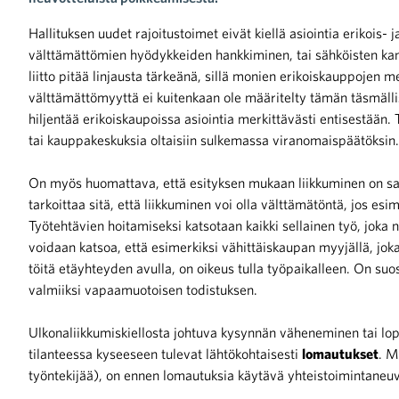
Hallituksen uudet rajoitustoimet eivät kiellä asiointia erikois-
iötilanteisiin varautuminen
välttämättömien hyödykkeiden hankkiminen, tai sähköisten kan
liitto pitää linjausta tärkeänä, sillä monien erikoiskauppojen m
välttämättömyyttä ei kuitenkaan ole määritelty tämän täsmälli
hiljentää erikoiskaupoissa asiointia merkittävästi entisestään. 
tai kauppakeskuksia oltaisiin sulkemassa viranomaispäätöksin.
noita kaupan alalta
On myös huomattava, että esityksen mukaan liikkuminen on sal
tarkoittaa sitä, että liikkuminen voi olla välttämätöntä, jos es
kohtaista Kaupan liitossa
Työtehtävien hoitamiseksi katsotaan kaikki sellainen työ, joka n
voidaan katsoa, että esimerkiksi vähittäiskaupan myyjällä, jo
töitä etäyhteyden avulla, on oikeus tulla työpaikalleen. On suos
valmiiksi vapaamuotoisen todistuksen.
Ulkonaliikkumiskiellosta johtuva kysynnän väheneminen tai l
tilanteessa kyseeseen tulevat lähtökohtaisesti
lomautukset
. M
raa toimintaamme
työntekijää), on ennen lomautuksia käytävä yhteistoimintaneuv