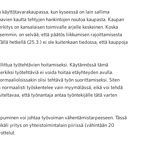
 ja käyttötavarakaupassa, kun kyseessä on lain sallima
avien kautta tehtyjen hankintojen noutoa kaupasta. Kaupan
erkitys on kansalaisen toimivalle arjelle keskeinen. Koska
semmin, on selvää, että päätös liikkumisen rajoittamisesta
Tällä hetkellä (25.3.) ei ole kuitenkaan tiedossa, että kauppoja
littua työtehtävien hoitamiseksi. Käytännössä tämä
imerkiksi työtehtäviä ei voida hoitaa etäyhteyden avulla.
ormaalioloissakin olisi tehtävä työn suorittamiseksi. Siten
ka normaalisti työskentelee vain myymälässä, eikä voi tehdä
iteltavaa, että työnantaja antaa työntekijälle tätä varten
oppuminen voi johtaa työvoiman vähentämistarpeeseen. Tässä
ikäli yritys on yhteistoimintalain piirissä (vähintään 20
ottelut.