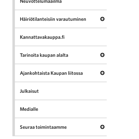
Neuvottelumaailma
Avaa valikko Häir
Häiriötilanteisiin varautuminen
Kannattavakauppa.fi
Avaa valikko Tari
Tarinoita kaupan alalta
Avaa valikko Ajan
Ajankohtaista Kaupan liitossa
Julkaisut
Medialle
Avaa valikko Seu
Seuraa toimintaamme