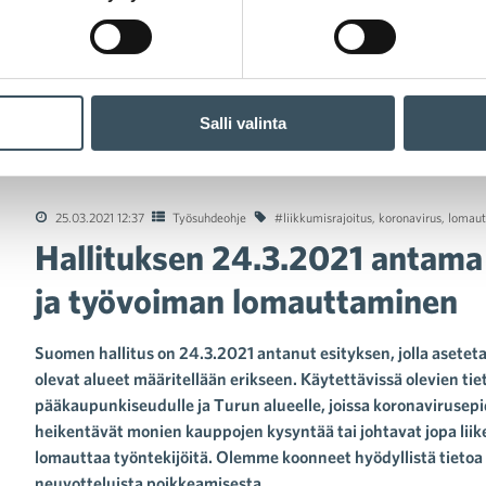
Salli valinta
lituksen 24.3.2021 antama esitys liikkumisrajoituksista ja työv
25.03.2021 12:37
Työsuhdeohje
#liikkumisrajoitus
,
koronavirus
,
lomaut
Hallituksen 24.3.2021 antama e
ja työvoiman lomauttaminen
Suomen hallitus on 24.3.2021 antanut esityksen, jolla aseteta
olevat alueet määritellään erikseen. Käytettävissä olevien tie
pääkaupunkiseudulle ja Turun alueelle, joissa koronaviruse
heikentävät monien kauppojen kysyntää tai johtavat jopa lii
lomauttaa työntekijöitä. Olemme koonneet hyödyllistä tietoa
neuvotteluista poikkeamisesta.