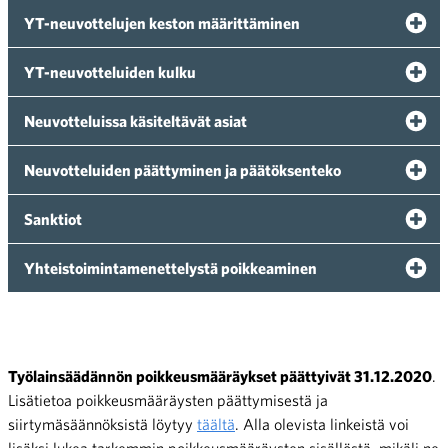
YT-neuvottelujen keston määrittäminen
YT-neuvotteluiden kulku
Neuvotteluissa käsiteltävät asiat
Neuvotteluiden päättyminen ja päätöksenteko
Sanktiot
Yhteistoimintamenettelystä poikkeaminen
Työlainsäädännön poikkeusmääräykset päättyivät 31.12.2020
.
Lisätietoa poikkeusmääräysten päättymisestä ja
siirtymäsäännöksistä löytyy
täältä
. Alla olevista linkeistä voi
lisäksi lukea tarkemmin poikkeusmääräysten sisällöstä, mikäli ne