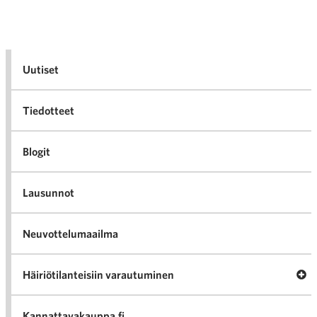
Uutiset
Tiedotteet
Blogit
Lausunnot
Neuvottelumaailma
Av
Häiriötilanteisiin varautuminen
Häir
va
Kannattavakauppa.fi