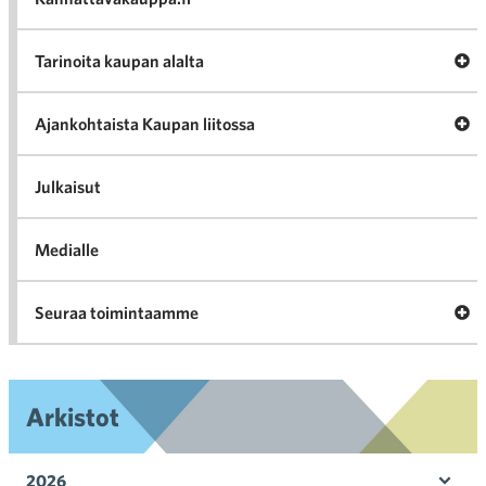
A
Tarinoita kaupan alalta
val
Tari
ka
Ava
Ajankohtaista Kaupan liitossa
al
Ajan
K
l
Julkaisut
Medialle
Ava
Seuraa toimintaamme
toi
Arkistot
2026