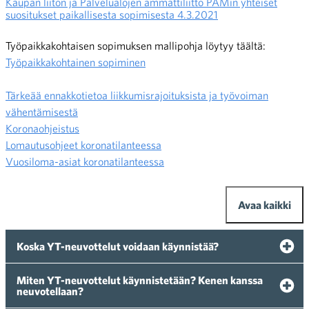
Kaupan liiton ja Palvelualojen ammattiliitto PAMin yhteiset
suositukset paikallisesta sopimisesta 4.3.2021
Työpaikkakohtaisen sopimuksen mallipohja löytyy täältä:
Työpaikkakohtainen sopiminen
Tärkeää ennakkotietoa liikkumisrajoituksista ja työvoiman
vähentämisestä
Koronaohjeistus
Lomautusohjeet koronatilanteessa
Vuosiloma-asiat koronatilanteessa
Avaa kaikki
Koska YT-neuvottelut voidaan käynnistää?
Miten YT-neuvottelut käynnistetään? Kenen kanssa
neuvotellaan?