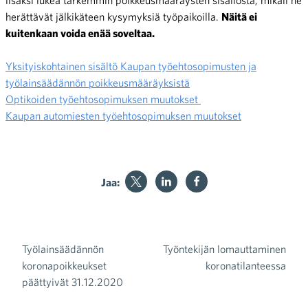
herättävät jälkikäteen kysymyksiä työpaikoilla.
Näitä ei
kuitenkaan voida enää soveltaa.
Yksityiskohtainen sisältö Kaupan työehtosopimusten ja
työlainsäädännön poikkeusmääräyksistä
Optikoiden työehtosopimuksen muutokset
Kaupan automiesten työehtosopimuksen muutokset
Jaa:
Työlainsäädännön
Työntekijän lomauttaminen
Artikkelien selaus
koronapoikkeukset
koronatilanteessa
päättyivät 31.12.2020