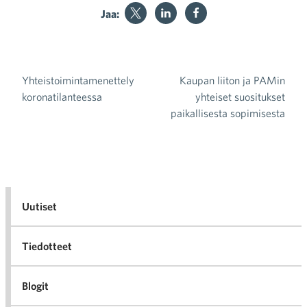
Jaa:
Yhteistoimintamenettely
Kaupan liiton ja PAMin
Artikkelien selaus
koronatilanteessa
yhteiset suositukset
paikallisesta sopimisesta
Uutiset
Tiedotteet
Blogit