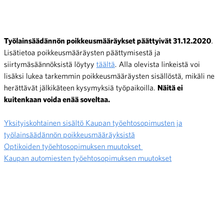
Työlainsäädännön poikkeusmääräykset päättyivät 31.12.2020
.
Lisätietoa poikkeusmääräysten päättymisestä ja
siirtymäsäännöksistä löytyy
täältä
. Alla olevista linkeistä voi
lisäksi lukea tarkemmin poikkeusmääräysten sisällöstä, mikäli ne
herättävät jälkikäteen kysymyksiä työpaikoilla.
Näitä ei
kuitenkaan voida enää soveltaa.
Yksityiskohtainen sisältö Kaupan työehtosopimusten ja
työlainsäädännön poikkeusmääräyksistä
Optikoiden työehtosopimuksen muutokset
Kaupan automiesten työehtosopimuksen muutokset