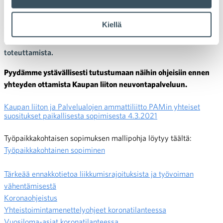
Tässä ohjeessa on käyty läpi keskeisimmät lomautukseen
liittyvät asiat. Yrityksessä, jonka työsuhteessa olevien
Kiellä
työntekijöiden määrä säännöllisesti on vähintään 20, tulee
noudattaa yhteistoimintamenettelyä ennen lomautusten
toteuttamista.
P
yydämme ystävällisesti tutustumaan
näihin ohjeisiin ennen
yhteyden ottamista Kaupan liiton neuvontapalveluun.
Kaupan liiton ja Palvelualojen ammattiliitto PAMin yhteiset
suositukset paikallisesta sopimisesta 4.3.2021
Työpaikkakohtaisen sopimuksen mallipohja löytyy täältä:
Työpaikkakohtainen sopiminen
Tärkeää ennakkotietoa liikkumisrajoituksista ja työvoiman
vähentämisestä
Koronaohjeistus
Yhteistoimintamenettelyohjeet koronatilanteessa
Vuosiloma-asiat koronatilanteessa