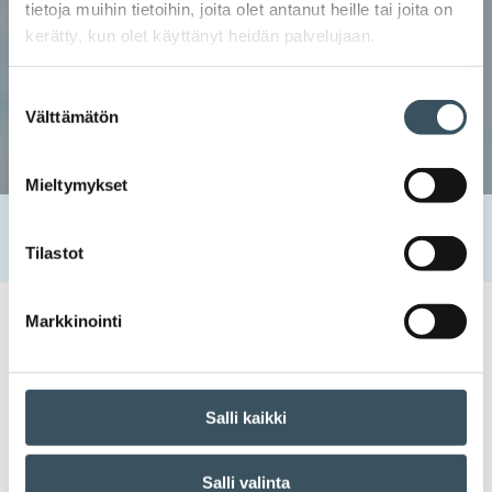
tietoja muihin tietoihin, joita olet antanut heille tai joita on
kerätty, kun olet käyttänyt heidän palvelujaan.
Suostumuksen
Välttämätön
valinta
Mieltymykset
Etusivu
Uutishuone
2021
maaliskuu
3
Työntekijän lomauttaminen koronatilanteessa
Tilastot
Markkinointi
03.03.2021 09:02
Työsuhdeohje
koronavirus
,
lomauttaminen
,
TES
,
työsuhde
Työntekijän lomauttaminen
Salli kaikki
koronatilanteessa
Salli valinta