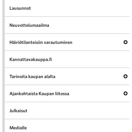
Lausunnot
Neuvottelumaailma
Av
Häiriötilanteisiin varautuminen
Häir
va
Kannattavakauppa.fi
A
Tarinoita kaupan alalta
val
Tari
ka
Ava
Ajankohtaista Kaupan liitossa
al
Ajan
K
l
Julkaisut
Medialle