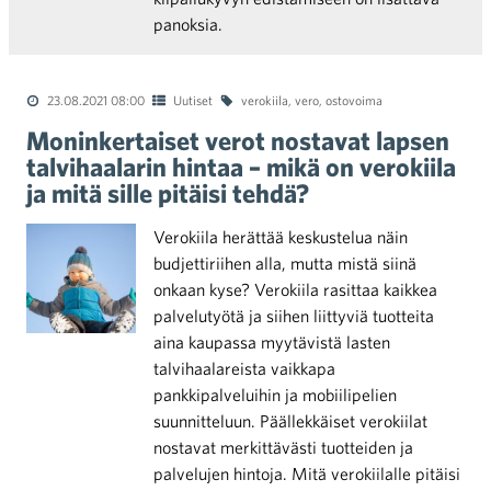
panoksia.
23.08.2021 08:00
Uutiset
verokiila
,
vero
,
ostovoima
Moninkertaiset verot nostavat lapsen
talvihaalarin hintaa – mikä on verokiila
ja mitä sille pitäisi tehdä?
Verokiila herättää keskustelua näin
budjettiriihen alla, mutta mistä siinä
onkaan kyse? Verokiila rasittaa kaikkea
palvelutyötä ja siihen liittyviä tuotteita
aina kaupassa myytävistä lasten
talvihaalareista vaikkapa
pankkipalveluihin ja mobiilipelien
suunnitteluun. Päällekkäiset verokiilat
nostavat merkittävästi tuotteiden ja
palvelujen hintoja. Mitä verokiilalle pitäisi