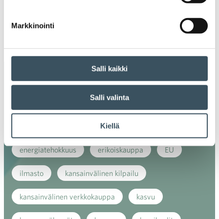
valik
2018
Ava
Markkinointi
valik
2017
Ava
valik
Salli kaikki
Avainsanat
Salli valinta
alv
arvonlisävero
digikauppa
Kiellä
digiostaminen
digitaalisuus
digitalisaatio
energiatehokkuus
erikoiskauppa
EU
ilmasto
kansainvälinen kilpailu
kansainvälinen verkkokauppa
kasvu