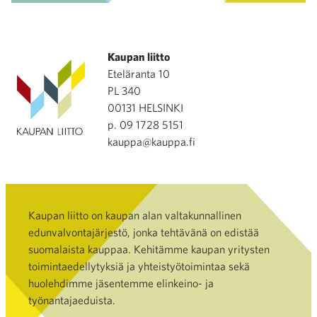
Kaupan liitto
Eteläranta 10
PL 340
00131 HELSINKI
p. 09 1728 5151
kauppa@kauppa.fi
Kaupan liitto on kaupan alan valtakunnallinen
edunvalvontajärjestö, jonka tehtävänä on edistää
suomalaista kauppaa. Kehitämme kaupan yritysten
toimintaedellytyksiä ja yhteistyötoimintaa sekä
huolehdimme jäsentemme elinkeino- ja
työnantajaeduista.