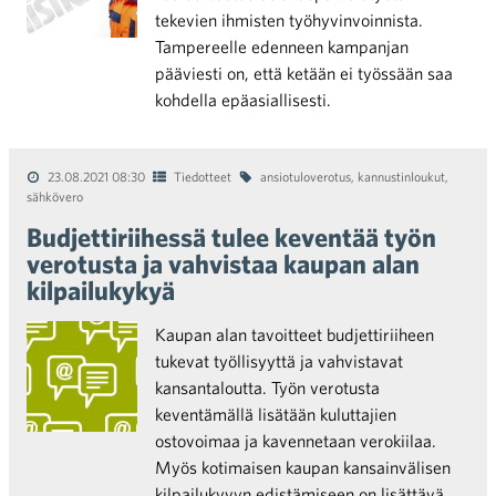
tekevien ihmisten työhyvinvoinnista.
Tampereelle edenneen kampanjan
pääviesti on, että ketään ei työssään saa
kohdella epäasiallisesti.
23.08.2021 08:30
Tiedotteet
ansiotuloverotus
,
kannustinloukut
,
sähkövero
Budjettiriihessä tulee keventää työn
verotusta ja vahvistaa kaupan alan
kilpailukykyä
Kaupan alan tavoitteet budjettiriiheen
tukevat työllisyyttä ja vahvistavat
kansantaloutta. Työn verotusta
keventämällä lisätään kuluttajien
ostovoimaa ja kavennetaan verokiilaa.
Myös kotimaisen kaupan kansainvälisen
kilpailukyvyn edistämiseen on lisättävä