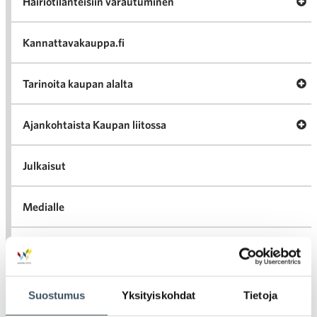
Av
Häiriötilanteisiin varautuminen
Häir
va
Kannattavakauppa.fi
A
Tarinoita kaupan alalta
val
Tari
ka
Ava
Ajankohtaista Kaupan liitossa
al
Ajan
K
l
Julkaisut
Medialle
Ava
Seuraa toimintaamme
toi
Suostumus
Yksityiskohdat
Tietoja
Arkistot