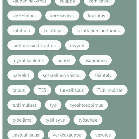
kaupan näkymät
kauppa
kemikaalit
kiertotalous
koronavirus
koulutus
kuluttaja
kuluttajat
kuluttajien luottamus
luottamusindikaattori
myynti
myyntikoulutus
nuoret
osaaminen
palvelut
sosiaalinen vastuu
sääntely
talous
TES
turvallisuus
Tutkimukset
tutkimukset
työ
työehtosopimus
työelämä
työllisyys
työsuhde
vastuullisuus
verkkokauppa
verotus