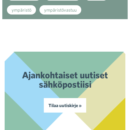
ympäristö
ympäristövastuu
Ajankohtaiset uutiset
sähköpostiisi
Tilaa uutiskirje »