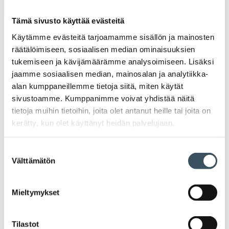
Tämä sivusto käyttää evästeitä
2026
Käytämme evästeitä tarjoamamme sisällön ja mainosten
Ava
valik
räätälöimiseen, sosiaalisen median ominaisuuksien
2025
tukemiseen ja kävijämäärämme analysoimiseen. Lisäksi
Ava
valik
jaamme sosiaalisen median, mainosalan ja analytiikka-
2024
alan kumppaneillemme tietoja siitä, miten käytät
Ava
sivustoamme. Kumppanimme voivat yhdistää näitä
valik
2023
tietoja muihin tietoihin, joita olet antanut heille tai joita on
Ava
kerätty, kun olet käyttänyt heidän palvelujaan.
valik
2022
Ava
Suostumuksen
valik
2021
Välttämätön
valinta
Ava
valik
2020
Mieltymykset
Ava
valik
2019
Ava
Tilastot