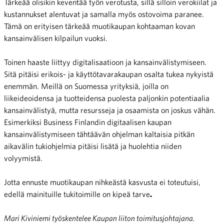
Tärkeää olisikin keventää työn verotusta, sillä silloin verokiilat ja
kustannukset alentuvat ja samalla myös ostovoima paranee.
Tämä on erityisen tärkeää muotikaupan kohtaaman kovan
kansainvälisen kilpailun vuoksi.
Toinen haaste liittyy digitalisaatioon ja kansainvälistymiseen.
Sitä pitäisi erikois- ja käyttötavarakaupan osalta tukea nykyistä
enemmän. Meillä on Suomessa yrityksiä, joilla on
liikeideoidensa ja tuotteidensa puolesta paljonkin potentiaalia
kansainvälistyä, mutta resursseja ja osaamista on joskus vähän.
Esimerkiksi Business Finlandin digitaalisen kaupan
kansainvälistymiseen tähtäävän ohjelman kaltaisia pitkän
aikavälin tukiohjelmia pitäisi lisätä ja huolehtia niiden
volyymistä.
Jotta ennuste muotikaupan nihkeästä kasvusta ei toteutuisi,
edellä mainituille tukitoimille on kipeä tarve
.
Mari Kiviniemi työskentelee Kaupan liiton toimitusjohtajana.