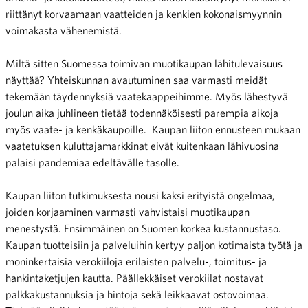
riittänyt korvaamaan vaatteiden ja kenkien kokonaismyynnin
voimakasta vähenemistä.
Miltä sitten Suomessa toimivan muotikaupan lähitulevaisuus
näyttää? Yhteiskunnan avautuminen saa varmasti meidät
tekemään täydennyksiä vaatekaappeihimme. Myös lähestyvä
joulun aika juhlineen tietää todennäköisesti parempia aikoja
myös vaate- ja kenkäkaupoille. Kaupan liiton ennusteen mukaan
vaatetuksen kuluttajamarkkinat eivät kuitenkaan lähivuosina
palaisi pandemiaa edeltävälle tasolle.
Kaupan liiton tutkimuksesta nousi kaksi erityistä ongelmaa,
joiden korjaaminen varmasti vahvistaisi muotikaupan
menestystä. Ensimmäinen on Suomen korkea kustannustaso.
Kaupan tuotteisiin ja palveluihin kertyy paljon kotimaista työtä ja
moninkertaisia verokiiloja erilaisten palvelu-, toimitus- ja
hankintaketjujen kautta. Päällekkäiset verokiilat nostavat
palkkakustannuksia ja hintoja sekä leikkaavat ostovoimaa.