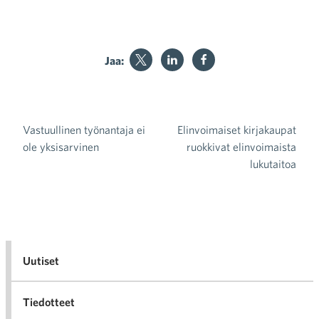
Jaa:
Vastuullinen työnantaja ei
Elinvoimaiset kirjakaupat
Artikkelien selaus
ole yksisarvinen
ruokkivat elinvoimaista
lukutaitoa
Uutiset
Tiedotteet