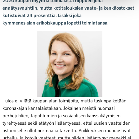
2020 kaupan myyntiä toimialasta riippuen jopa
ennätysvauhtiin, mutta kotitalouksien vaate- ja kenkäostokset
kutistuivat 24 prosenttia. Lisäksi joka
kymmenes alan erikoiskauppa lopetti toimintansa.
Tulos ei yllätä kaupan alan toimijoita, mutta tuskinpa ketään
korona-ajan kansalaistakaan. Jokainen meistä huomasi
perhejuhlien, tapahtumien ja sosiaalisen kanssakäymisen
tyrehtyessä sekä etätyön lisääntyessä, ettei uusien vaatteiden
ostamiselle ollut normaalia tarvetta. Poikkeuksen muodostivat
urheilu- ja kotoiluvaatteet, mutta niiden lisääntynyt menekki ei