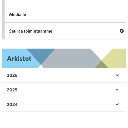
Medialle
Ava
Seuraa toimintaamme
toi
Arkistot
2026
Ava
valik
2025
Ava
valik
2024
Ava
valik
2023
Ava