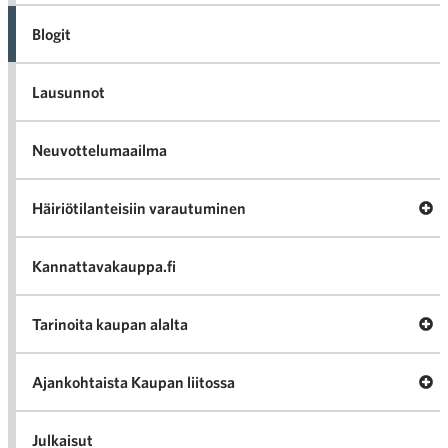
Blogit
Lausunnot
Neuvottelumaailma
Av
Häiriötilanteisiin varautuminen
Häir
va
Kannattavakauppa.fi
A
Tarinoita kaupan alalta
val
Tari
ka
Ava
Ajankohtaista Kaupan liitossa
al
Ajan
K
l
Julkaisut