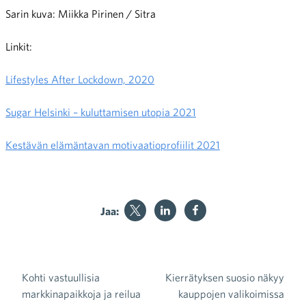
Sarin kuva: Miikka Pirinen / Sitra
Linkit:
Lifestyles After Lockdown, 2020
Sugar Helsinki – kuluttamisen utopia 2021
Kestävän elämäntavan motivaatioprofiilit 2021
Jaa:
Kohti vastuullisia
Kierrätyksen suosio näkyy
Artikkelien selaus
markkinapaikkoja ja reilua
kauppojen valikoimissa