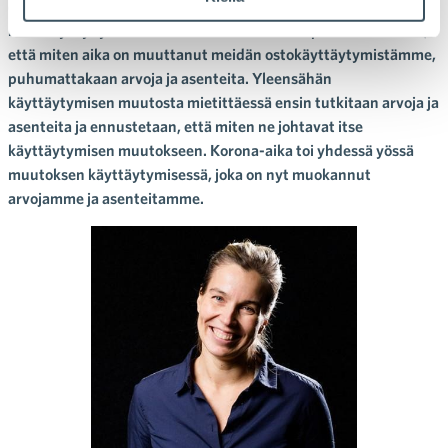
elämään. Tuleeko se olemaan paluuta ”normaaliin” vai onko
meille syntynyt uusi arki? Moni varmasti kaupan alalla miettii,
että miten aika on muuttanut meidän ostokäyttäytymistämme,
puhumattakaan arvoja ja asenteita. Yleensähän
käyttäytymisen muutosta mietittäessä ensin tutkitaan arvoja ja
asenteita ja ennustetaan, että miten ne johtavat itse
käyttäytymisen muutokseen. Korona-aika toi yhdessä yössä
muutoksen käyttäytymisessä, joka on nyt muokannut
arvojamme ja asenteitamme.