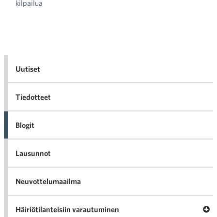
kilpailua
Uutiset
Tiedotteet
Blogit
Lausunnot
Neuvottelumaailma
Av
Häiriötilanteisiin varautuminen