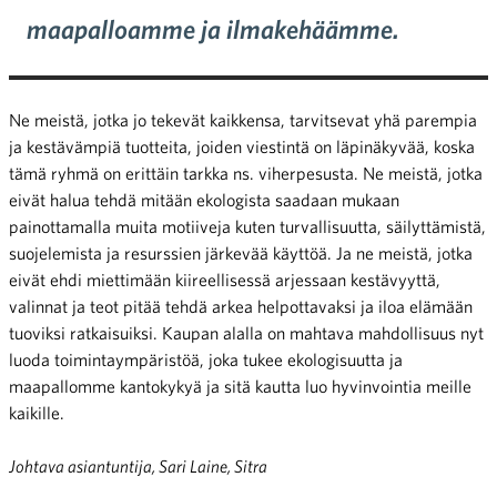
maapalloamme ja ilmakehäämme.
Ne meistä, jotka jo tekevät kaikkensa, tarvitsevat yhä parempia
ja kestävämpiä tuotteita, joiden viestintä on läpinäkyvää, koska
tämä ryhmä on erittäin tarkka ns. viherpesusta. Ne meistä, jotka
eivät halua tehdä mitään ekologista saadaan mukaan
painottamalla muita motiiveja kuten turvallisuutta, säilyttämistä,
suojelemista ja resurssien järkevää käyttöä. Ja ne meistä, jotka
eivät ehdi miettimään kiireellisessä arjessaan kestävyyttä,
valinnat ja teot pitää tehdä arkea helpottavaksi ja iloa elämään
tuoviksi ratkaisuiksi. Kaupan alalla on mahtava mahdollisuus nyt
luoda toimintaympäristöä, joka tukee ekologisuutta ja
maapallomme kantokykyä ja sitä kautta luo hyvinvointia meille
kaikille.
Johtava asiantuntija, Sari Laine, Sitra