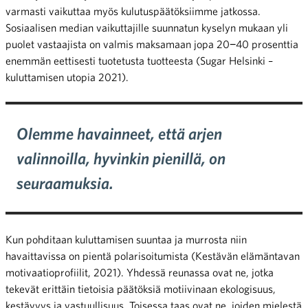
varmasti vaikuttaa myös kulutuspäätöksiimme jatkossa.
Sosiaalisen median vaikuttajille suunnatun kyselyn mukaan yli
puolet vastaajista on valmis maksamaan jopa 20−40 prosenttia
enemmän eettisesti tuotetusta tuotteesta (Sugar Helsinki –
kuluttamisen utopia 2021).
Olemme havainneet, että arjen
valinnoilla, hyvinkin pienillä, on
seuraamuksia.
Kun pohditaan kuluttamisen suuntaa ja murrosta niin
havaittavissa on pientä polarisoitumista (Kestävän elämäntavan
motivaatioprofiilit, 2021). Yhdessä reunassa ovat ne, jotka
tekevät erittäin tietoisia päätöksiä motiivinaan ekologisuus,
kestävyys ja vastuullisuus. Toisessa taas ovat ne, joiden mielestä