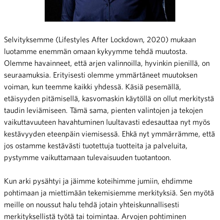
Selvityksemme (Lifestyles After Lockdown, 2020) mukaan
luotamme enemmän omaan kykyymme tehdä muutosta.
Olemme havainneet, että arjen valinnoilla, hyvinkin pienillä, on
seuraamuksia. Erityisesti olemme ymmärtäneet muutoksen
voiman, kun teemme kaikki yhdessä. Käsiä pesemällä,
etäisyyden pitämisellä, kasvomaskin käytöllä on ollut merkitystä
taudin leviämiseen. Tämä sama, pienten valintojen ja tekojen
vaikuttavuuteen havahtuminen luultavasti edesauttaa nyt myös
kestävyyden eteenpäin viemisessä. Ehkä nyt ymmärrämme, että
jos ostamme kestävästi tuotettuja tuotteita ja palveluita,
pystymme vaikuttamaan tulevaisuuden tuotantoon.
Kun arki pysähtyi ja jäimme koteihimme jumiin, ehdimme
pohtimaan ja miettimään tekemisiemme merkityksiä. Sen myötä
meille on noussut halu tehdä jotain yhteiskunnallisesti
merkityksellistä työtä tai toimintaa. Arvojen pohtiminen