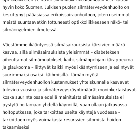
hyvin koko Suomen. Julkisen puolen silmäterveydenhuolto on
keskittynyt pääasiassa erikoissairaanhoitoon, joten useimmat
meistä suuntaavatkin tottuneesti optikkoliikkeeseen näkö- tai
silmäongelmien ilmetessä.
Väestömme ikääntyessä silmäsairauksista kärsivien määrä
kasvaa, sillä silmäsairauksista yleisimmät – diabeteksen
aiheuttamat silmämuutokset, kaihi, silmänpohjan ikärappeuma
ja glaukooma – liittyvät kaikki myös ikääntymiseen ja esiintyvät
suurimmaksi osaksi ikäihmisillä. Tämän myötä
silmäterveydenhuollon kustannukset yhteiskunnalle kasvavat
tulevina vuosina ja silmäterveyskäyntimäärät moninkertaistuvat,
koska suurinta osaa edellä mainituista silmäsairauksista ei
pystytä hoitamaan yhdellä käynnillä, vaan ollaan jatkuvassa
hoitoputkessa, joka tarkoittaa useita käyntejä vuodessa –
tarkoittaen myös voimakasta resurssien sitomista hoidon
takaamiseksi.