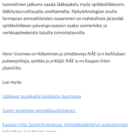
luonnollinen jatkumo saada lääkejakelu myös optikkoliikkeisiin,
lääkitysturvallisuutta unohtamatta. Nykyteknologian avulla
farmasian ammattilaisten osaaminen on mahdollista järjestää
optikkoliikkeen palveluprosessin osaksi esimerkiksi jo
verkkoapteekeista tutuilla toimintatavoilla.
Henri Vuorinen on Näkeminen ja silmäterveys NÄE ry:n hallituksen
puheenjohtaja, optikko ja yrittäjä. NÄE ry on Kaupan liiton
jäsenliitto.
Lue myös:
Lääkkeet asiakkaille kaikkialla Suomessa
Suomi ansaitsee apteekkiuudistuksen
Kaupan liitto SuomiAreenassa: Apteekkisääntelyn uudistaminen
helpottaisi kuluttajien arkea