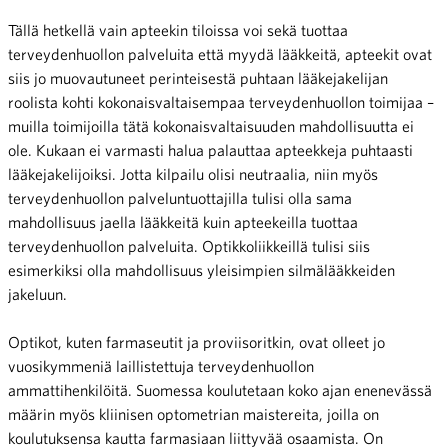
Tällä hetkellä vain apteekin tiloissa voi sekä tuottaa
terveydenhuollon palveluita että myydä lääkkeitä, apteekit ovat
siis jo muovautuneet perinteisestä puhtaan lääkejakelijan
roolista kohti kokonaisvaltaisempaa terveydenhuollon toimijaa –
muilla toimijoilla tätä kokonaisvaltaisuuden mahdollisuutta ei
ole. Kukaan ei varmasti halua palauttaa apteekkeja puhtaasti
lääkejakelijoiksi. Jotta kilpailu olisi neutraalia, niin myös
terveydenhuollon palveluntuottajilla tulisi olla sama
mahdollisuus jaella lääkkeitä kuin apteekeilla tuottaa
terveydenhuollon palveluita. Optikkoliikkeillä tulisi siis
esimerkiksi olla mahdollisuus yleisimpien silmälääkkeiden
jakeluun.
Optikot, kuten farmaseutit ja proviisoritkin, ovat olleet jo
vuosikymmeniä laillistettuja terveydenhuollon
ammattihenkilöitä. Suomessa koulutetaan koko ajan enenevässä
määrin myös kliinisen optometrian maistereita, joilla on
koulutuksensa kautta farmasiaan liittyvää osaamista. On