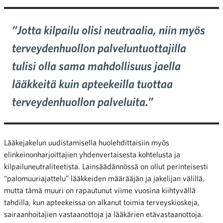
”Jotta kilpailu olisi neutraalia, niin myös
terveydenhuollon palveluntuottajilla
tulisi olla sama mahdollisuus jaella
lääkkeitä kuin apteekeilla tuottaa
terveydenhuollon palveluita.”
Lääkejakelun uudistamisella huolehdittaisiin myös
elinkeinonharjoittajien yhdenvertaisesta kohtelusta ja
kilpailuneutraliteetista. Lainsäädännössä on ollut perinteisesti
“palomuuriajattelu” lääkkeiden määrääjän ja jakelijan välillä,
mutta tämä muuri on rapautunut viime vuosina kiihtyvällä
tahdilla, kun apteekeissa on alkanut toimia terveyskioskeja,
sairaanhoitajien vastaanottoja ja lääkärien etävastaanottoja.