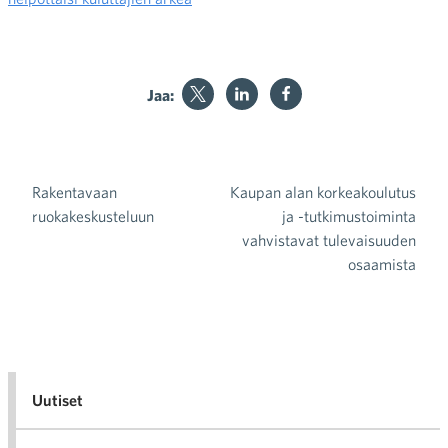
Jaa:
Rakentavaan
Kaupan alan korkeakoulutus
Artikkelien selaus
ruokakeskusteluun
ja -tutkimustoiminta
vahvistavat tulevaisuuden
osaamista
Uutiset