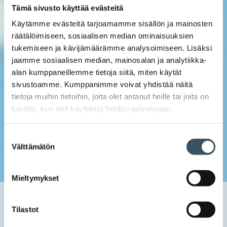
Tämä sivusto käyttää evästeitä
Käytämme evästeitä tarjoamamme sisällön ja mainosten
räätälöimiseen, sosiaalisen median ominaisuuksien
tukemiseen ja kävijämäärämme analysoimiseen. Lisäksi
jaamme sosiaalisen median, mainosalan ja analytiikka-
alan kumppaneillemme tietoja siitä, miten käytät
sivustoamme. Kumppanimme voivat yhdistää näitä
tietoja muihin tietoihin, joita olet antanut heille tai joita on
kerätty, kun olet käyttänyt heidän palvelujaan.
Suostumuksen
Välttämätön
valinta
Mieltymykset
Etusivu
Uutishuone
2023
tammikuu
11
Kilpailuneutraliteetti on turvattava lääkejakelun
Tilastot
uudistuksella