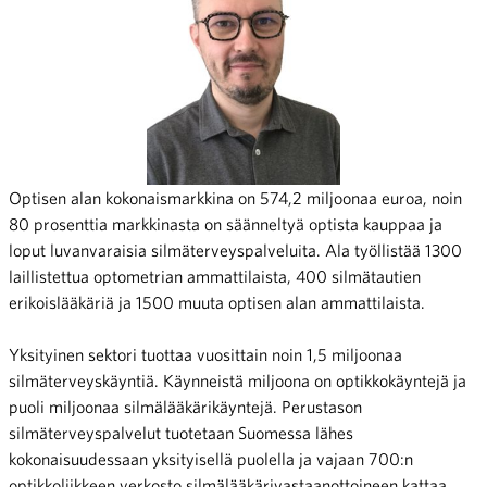
Optisen alan kokonaismarkkina on 574,2 miljoonaa euroa, noin
80 prosenttia markkinasta on säänneltyä optista kauppaa ja
loput luvanvaraisia silmäterveyspalveluita. Ala työllistää 1300
laillistettua optometrian ammattilaista, 400 silmätautien
erikoislääkäriä ja 1500 muuta optisen alan ammattilaista.
Yksityinen sektori tuottaa vuosittain noin 1,5 miljoonaa
silmäterveyskäyntiä. Käynneistä miljoona on optikkokäyntejä ja
puoli miljoonaa silmälääkärikäyntejä. Perustason
silmäterveyspalvelut tuotetaan Suomessa lähes
kokonaisuudessaan yksityisellä puolella ja vajaan 700:n
optikkoliikkeen verkosto silmälääkärivastaanottoineen kattaa