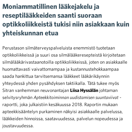
Moniammatillinen lääkejakelu ja
reseptilääkkeiden saanti suoraan
optikkoliikkeistä tukisi niin asiakkaan kuin
yhteiskunnan etua
Perustason silmäterveyspalveluista enemmistö tuotetaan
optikkoliikkeissä ja suuri osa silmälääkeresepteistä kirjoitetaan
silmälääkärivastaanotoilla optikkoliikkeissä, joten on asiakkaalle
huomattavasti vaivattomampaa ja kustannustehokkaampaa
saada hankittua tarvitsemansa lääkkeet lääkärikäynnin
yhteydessä yhden pysähdyksen taktiikalla. Tätä tukee myös
Sitran vanhemman neuvonantajan
Liisa Hyssälän
johtaman
selvitysryhmän
Apteekkitoiminnan uudistamisen suuntaviivat
-
raportti, joka julkaistiin kesäkuussa 2018. Raportin mukaan
apteekkisääntelyn purkaminen näkyisi asiakkaalle palvelussa,
lääkkeiden hinnoissa, saatavuudessa, palvelun nopeudessa ja
joustavuudessa.