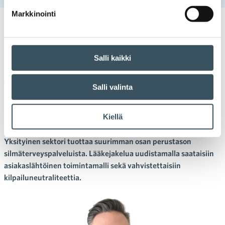
Markkinointi
11.01.2023 14:07
Asiaa apteekeista
,
Blogit
lääkejakelu
,
monopolien
purkaminen
,
optinen ala
Salli kaikki
Kilpailuneutraliteetti on
turvattava lääkejakelun
Salli valinta
uudistuksella
Kiellä
Henri Vuorinen
Yksityinen sektori tuottaa suurimman osan perustason
silmäterveyspalveluista. Lääkejakelua uudistamalla saataisiin
asiakaslähtöinen toimintamalli sekä vahvistettaisiin
kilpailuneutraliteettia.