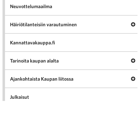
Neuvottelumaailma
Av
Häiriötilanteisiin varautuminen
Häir
va
Kannattavakauppa.fi
A
Tarinoita kaupan alalta
val
Tari
ka
Ava
Ajankohtaista Kaupan liitossa
al
Ajan
K
l
Julkaisut
Medialle
Ava
Seuraa toimintaamme