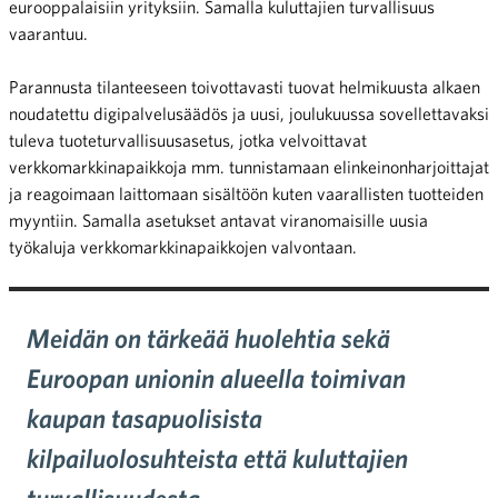
eurooppalaisiin yrityksiin. Samalla kuluttajien turvallisuus
vaarantuu.
Parannusta tilanteeseen toivottavasti tuovat helmikuusta alkaen
noudatettu digipalvelusäädös ja uusi, joulukuussa sovellettavaksi
tuleva tuoteturvallisuusasetus, jotka velvoittavat
verkkomarkkinapaikkoja mm. tunnistamaan elinkeinonharjoittajat
ja reagoimaan laittomaan sisältöön kuten vaarallisten tuotteiden
myyntiin. Samalla asetukset antavat viranomaisille uusia
työkaluja verkkomarkkinapaikkojen valvontaan.
Meidän on tärkeää huolehtia sekä
Euroopan unionin alueella toimivan
kaupan tasapuolisista
kilpailuolosuhteista että kuluttajien
turvallisuudesta.