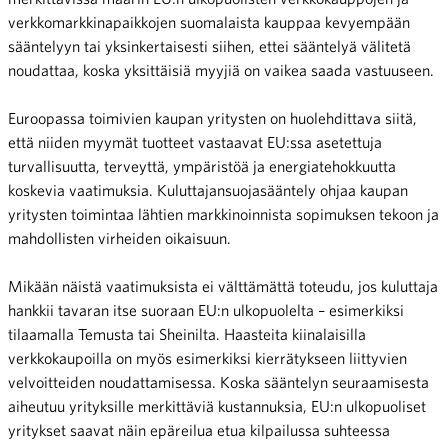
verkkomarkkinapaikkojen suomalaista kauppaa kevyempään
sääntelyyn tai yksinkertaisesti siihen, ettei sääntelyä välitetä
noudattaa, koska yksittäisiä myyjiä on vaikea saada vastuuseen.
Euroopassa toimivien kaupan yritysten on huolehdittava siitä,
että niiden myymät tuotteet vastaavat EU:ssa asetettuja
turvallisuutta, terveyttä, ympäristöä ja energiatehokkuutta
koskevia vaatimuksia. Kuluttajansuojasääntely ohjaa kaupan
yritysten toimintaa lähtien markkinoinnista sopimuksen tekoon ja
mahdollisten virheiden oikaisuun.
Mikään näistä vaatimuksista ei välttämättä toteudu, jos kuluttaja
hankkii tavaran itse suoraan EU:n ulkopuolelta – esimerkiksi
tilaamalla Temusta tai Sheinilta. Haasteita kiinalaisilla
verkkokaupoilla on myös esimerkiksi kierrätykseen liittyvien
velvoitteiden noudattamisessa. Koska sääntelyn seuraamisesta
aiheutuu yrityksille merkittäviä kustannuksia, EU:n ulkopuoliset
yritykset saavat näin epäreilua etua kilpailussa suhteessa