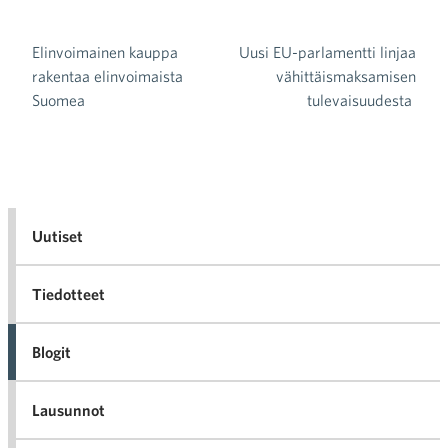
Elinvoimainen kauppa
Uusi EU-parlamentti linjaa
Artikkelien selaus
rakentaa elinvoimaista
vähittäismaksamisen
Suomea
tulevaisuudesta
Uutiset
Tiedotteet
Blogit
Lausunnot