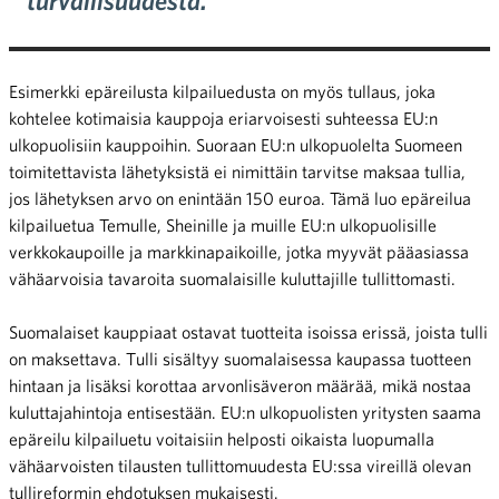
Esimerkki epäreilusta kilpailuedusta on myös tullaus, joka
kohtelee kotimaisia kauppoja eriarvoisesti suhteessa EU:n
ulkopuolisiin kauppoihin. Suoraan EU:n ulkopuolelta Suomeen
toimitettavista lähetyksistä ei nimittäin tarvitse maksaa tullia,
jos lähetyksen arvo on enintään 150 euroa. Tämä luo epäreilua
kilpailuetua Temulle, Sheinille ja muille EU:n ulkopuolisille
verkkokaupoille ja markkinapaikoille, jotka myyvät pääasiassa
vähäarvoisia tavaroita suomalaisille kuluttajille tullittomasti.
Suomalaiset kauppiaat ostavat tuotteita isoissa erissä, joista tulli
on maksettava. Tulli sisältyy suomalaisessa kaupassa tuotteen
hintaan ja lisäksi korottaa arvonlisäveron määrää, mikä nostaa
kuluttajahintoja entisestään. EU:n ulkopuolisten yritysten saama
epäreilu kilpailuetu voitaisiin helposti oikaista luopumalla
vähäarvoisten tilausten tullittomuudesta EU:ssa vireillä olevan
tullireformin ehdotuksen mukaisesti.