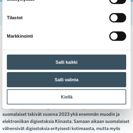
Etusivu
Uutishuone
2024
toukokuu
2
Fiksummalla sääntelyllä reilumpaa kaupankäyntiä
Tilastot
Markkinointi
02.05.2024 09:17
Blogit
EU
,
eurovaalit
,
kansainvälinen verkkokauppa
,
kuluttajansuoja
,
tullimaksu
,
tullivapaus
,
tuoteturvallisuus
Fiksummalla sääntelyllä
Salli kaikki
reilumpaa kaupankäyntiä
Salli valinta
Ilari Kallio, Toni Jääskeläinen
Suomeen aggressiivisesti rantautuneiden kiinalaisten
Kiellä
halpaverkkokauppojen ja verkkomarkkinapaikkojen kasvu
näkyy Kaupan liiton digiostamisen selvityksessä. Sen mukaan
suomalaiset tekivät vuonna 2023 yhä enemmän muodin ja
elektroniikan digiostoksia Kiinasta. Samaan aikaan suomalaiset
vähensivät digiostoksia erityisesti kotimaasta, mutta myös