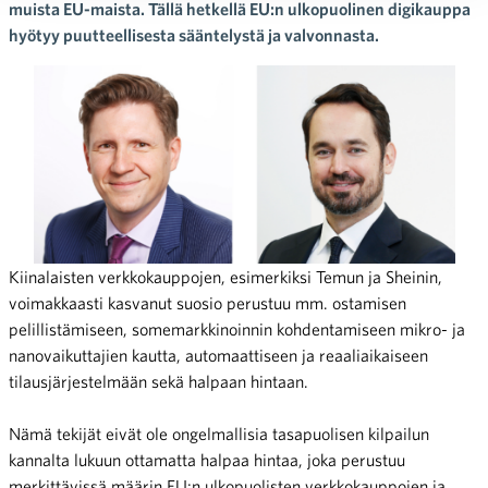
muista EU-maista. Tällä hetkellä EU:n ulkopuolinen digikauppa
hyötyy puutteellisesta sääntelystä ja valvonnasta.
Kiinalaisten verkkokauppojen, esimerkiksi Temun ja Sheinin,
voimakkaasti kasvanut suosio perustuu mm. ostamisen
pelillistämiseen, somemarkkinoinnin kohdentamiseen mikro- ja
nanovaikuttajien kautta, automaattiseen ja reaaliaikaiseen
tilausjärjestelmään sekä halpaan hintaan.
Nämä tekijät eivät ole ongelmallisia tasapuolisen kilpailun
kannalta lukuun ottamatta halpaa hintaa, joka perustuu
merkittävissä määrin EU:n ulkopuolisten verkkokauppojen ja