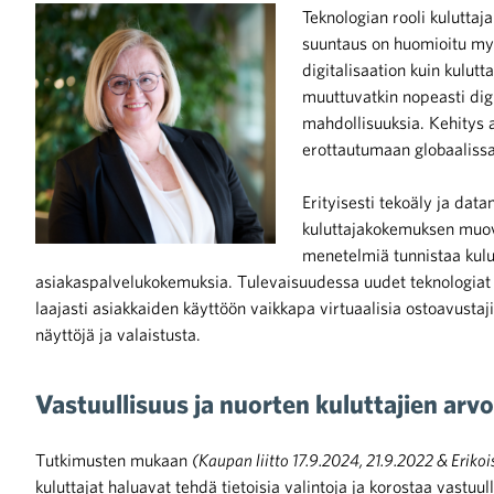
Teknologian rooli kulutta
suuntaus on huomioitu m
iötilanteisiin varautuminen
digitalisaation kuin kulut
muuttuvatkin nopeasti dig
mahdollisuuksia. Kehitys a
erottautumaan globaalis
noita kaupan alalta
Erityisesti tekoäly ja dat
kuluttajakokemuksen muova
menetelmiä tunnistaa kulut
kohtaista Kaupan liitossa
asiakaspalvelukokemuksia. Tulevaisuudessa uudet teknologiat 
laajasti asiakkaiden käyttöön vaikkapa virtuaalisia ostoavustaj
näyttöjä ja valaistusta.
Vastuullisuus ja nuorten kuluttajien ar
raa toimintaamme
Tutkimusten mukaan
(Kaupan liitto 17.9.2024, 21.9.2022 & Eriko
kuluttajat haluavat tehdä tietoisia valintoja ja korostaa vastu