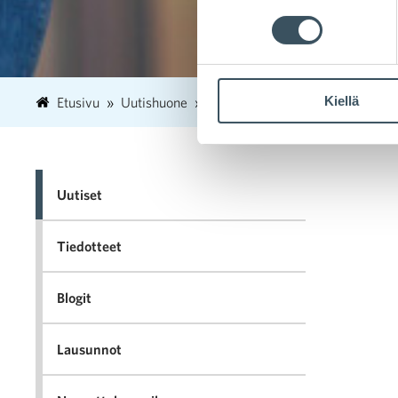
Kiellä
Etusivu
Uutishuone
2025
tammikuu
16
Ana
Uutiset
Tiedotteet
Blogit
Lausunnot