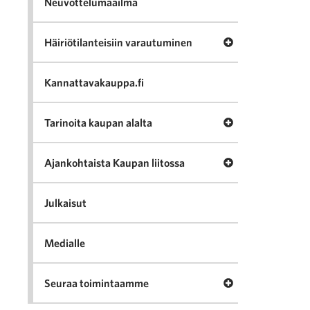
Neuvottelumaailma
Avaa valikko Häir
Häiriötilanteisiin varautuminen
Kannattavakauppa.fi
Avaa valikko Tari
Tarinoita kaupan alalta
Avaa valikko Ajan
Ajankohtaista Kaupan liitossa
Julkaisut
Medialle
Avaa valikko Seu
Seuraa toimintaamme