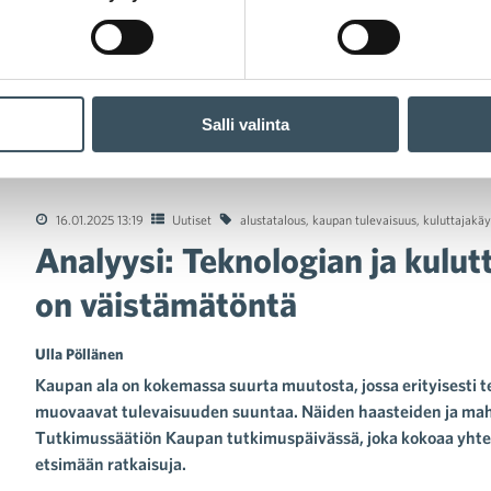
Salli valinta
lyysi: Teknologian ja kuluttajakäyttäytymisen muutos on väistä
16.01.2025 13:19
Uutiset
alustatalous
,
kaupan tulevaisuus
,
kuluttajakä
Analyysi: Teknologian ja kulu
on väistämätöntä
Ulla Pöllänen
Kaupan ala on kokemassa suurta muutosta, jossa erityisesti t
muovaavat tulevaisuuden suuntaa. Näiden haasteiden ja mahd
Tutkimussäätiön Kaupan tutkimuspäivässä, joka kokoaa yhteen
etsimään ratkaisuja.