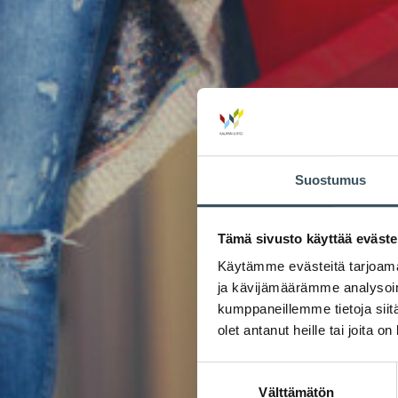
Suostumus
Tämä sivusto käyttää eväste
Käytämme evästeitä tarjoama
ja kävijämäärämme analysoim
kumppaneillemme tietoja siitä
olet antanut heille tai joita o
Suostumuksen
Välttämätön
valinta