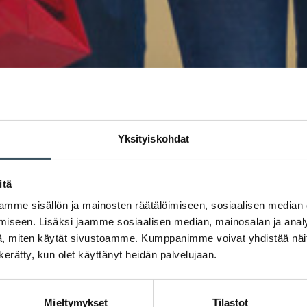
Yksityiskohdat
itä
mme sisällön ja mainosten räätälöimiseen, sosiaalisen median
iseen. Lisäksi jaamme sosiaalisen median, mainosalan ja analy
, miten käytät sivustoamme. Kumppanimme voivat yhdistää näitä t
n kerätty, kun olet käyttänyt heidän palvelujaan.
Mieltymykset
Tilastot