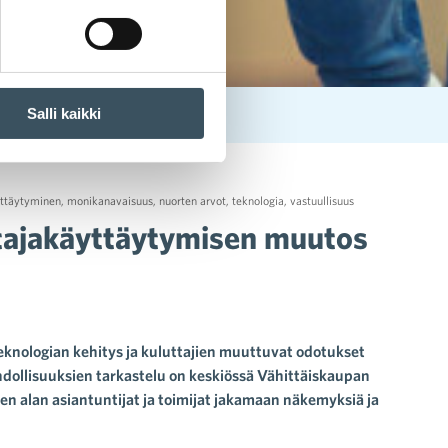
Salli kaikki
mätöntä
yttäytyminen
,
monikanavaisuus
,
nuorten arvot
,
teknologia
,
vastuullisuus
ttajakäyttäytymisen muutos
eknologian kehitys ja kuluttajien muuttuvat odotukset
ollisuuksien tarkastelu on keskiössä Vähittäiskaupan
 alan asiantuntijat ja toimijat jakamaan näkemyksiä ja