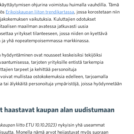
jakäyttäytymisen ohjurina voimistuu huimalla vauhdilla. Tämä
yös
Erikoiskaupan liiton trendikartassa
, jossa korostetaan niin
tajakokemuksen vaikutuksia. Kuluttajien odotukset
itaalisen maailman avatessa jatkuvasti uusia
settaa yritykset tilanteeseen, jossa niiden on kyettävä
sa ja yhä nopeatempoisemmassa markkinassa.
an hyödyntäminen ovat nousseet keskeisiksi tekijöiksi
antumisessa, tarjoten yrityksille entistä tarkempia
tajien tarpeet ja kehittää personoituja
voivat mullistaa ostokokemuksia edelleen, tarjoamalla
ia tai älykkäitä personoituja ympäristöjä, joissa hyödynnetään
vot haastavat kaupan alan uudistumaan
iskaupan liitto ETU 10.10.2023)
nykyisin yhä useammat
ullisuutta. Monella nämä arvot heijastuvat myös suoraan