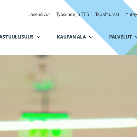
Jäsensivut
Työsuhde ja TES
Tapahtumat
Yhtey
ohteelle Tavoitteet
ASTUULLISUUS
Alavalikko kohteelle Vastuullisuus
KAUPAN ALA
Alavalikko kohteelle K
PALVELUT
A