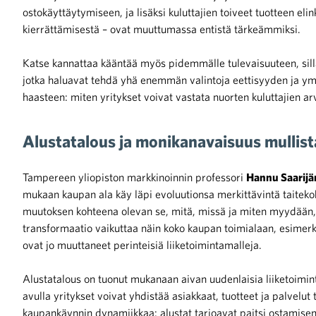
ostokäyttäytymiseen, ja lisäksi kuluttajien toiveet tuotteen eli
kierrättämisestä – ovat muuttumassa entistä tärkeämmiksi.
Katse kannattaa kääntää myös pidemmälle tulevaisuuteen, sill
jotka haluavat tehdä yhä enemmän valintoja eettisyyden ja y
haasteen: miten yritykset voivat vastata nuorten kuluttajien ar
Alustatalous ja monikanavaisuus mullista
Tampereen yliopiston markkinoinnin professori
Hannu Saarijä
mukaan kaupan ala käy läpi evoluutionsa merkittävintä taitekoh
muutoksen kohteena olevan se, mitä, missä ja miten myydään, 
transformaatio vaikuttaa näin koko kaupan toimialaan, esimerk
ovat jo muuttaneet perinteisiä liiketoimintamalleja.
Alustatalous on tuonut mukanaan aivan uudenlaisia liiketoimint
avulla yritykset voivat yhdistää asiakkaat, tuotteet ja palvel
kaupankäynnin dynamiikkaa: alustat tarjoavat paitsi ostamise