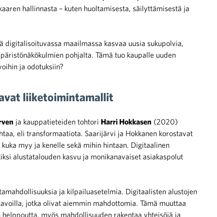
nkaaren hallinnasta – kuten huoltamisesta, säilyttämisestä ja
ä digitalisoituvassa maailmassa kasvaa uusia sukupolvia,
mpäristönäkökulmien pohjalta. Tämä tuo kaupalle uuden
voihin ja odotuksiin?
vat liiketoimintamallit
rven
ja kauppatieteiden tohtori
Harri Hokkasen
(2020)
taa, eli transformaatiota. Saarijärvi ja Hokkanen korostavat
kuka myy ja kenelle sekä mihin hintaan. Digitaalinen
iksi alustatalouden kasvu ja monikanavaiset asiakaspolut
amahdollisuuksia ja kilpailuasetelmia. Digitaalisten alustojen
ut tavoilla, jotka olivat aiemmin mahdottomia. Tämä muuttaa
n helppoutta, myös mahdollisuuden rakentaa yhteisöjä ja