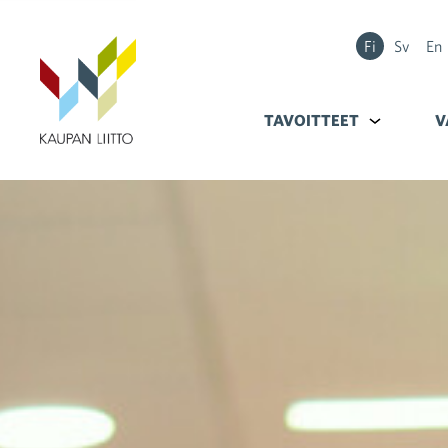
Fi
Sv
En
TAVOITTEET
Alavalikko k
V