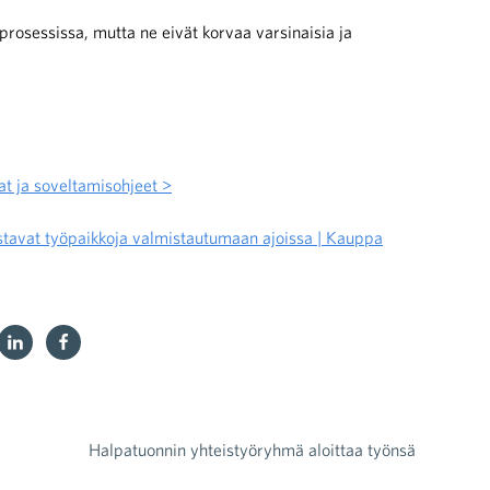
prosessissa, mutta ne eivät korvaa varsinaisia ja
t ja soveltamisohjeet >
ustavat työpaikkoja valmistautumaan ajoissa | Kauppa
Halpatuonnin yhteistyöryhmä aloittaa työnsä