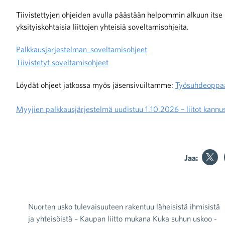
Tiivistettyjen ohjeiden avulla päästään helpommin alkuun itse 
yksityiskohtaisia liittojen yhteisiä soveltamisohjeita.
iötilanteisiin varautuminen
Palkkausjarjestelman_soveltamisohjeet
Tiivistetyt soveltamisohjeet
Löydät ohjeet jatkossa myös jäsensivuiltamme:
Työsuhdeoppaa
noita kaupan alalta
Myyjien palkkausjärjestelmä uudistuu 1.10.2026 – liitot kann
kohtaista Kaupan liitossa
Jaa:
raa toimintaamme
Nuorten usko tulevaisuuteen rakentuu läheisistä ihmisistä
Artikkelien selaus
ja yhteisöistä – Kaupan liitto mukana Kuka suhun uskoo -