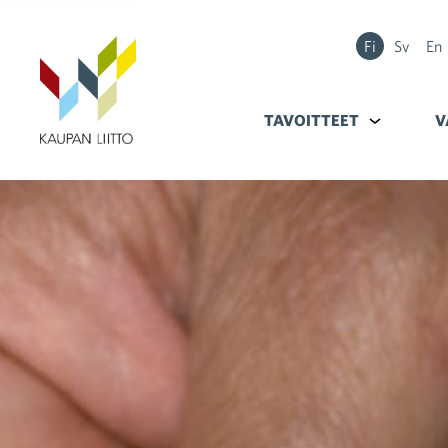
Fi
Sv
En
TAVOITTEET
Alavalikko k
V