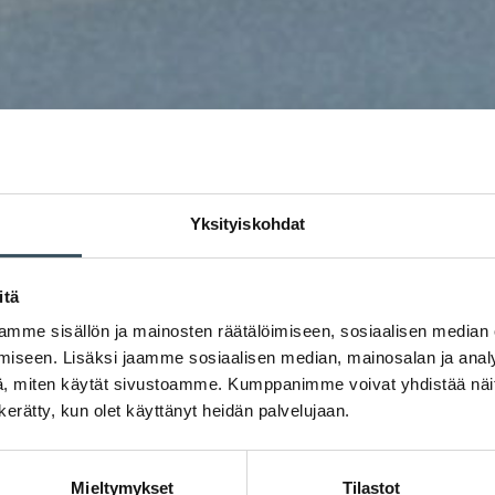
Yksityiskohdat
itä
mme sisällön ja mainosten räätälöimiseen, sosiaalisen median
iseen. Lisäksi jaamme sosiaalisen median, mainosalan ja analy
, miten käytät sivustoamme. Kumppanimme voivat yhdistää näitä t
n kerätty, kun olet käyttänyt heidän palvelujaan.
Mieltymykset
Tilastot