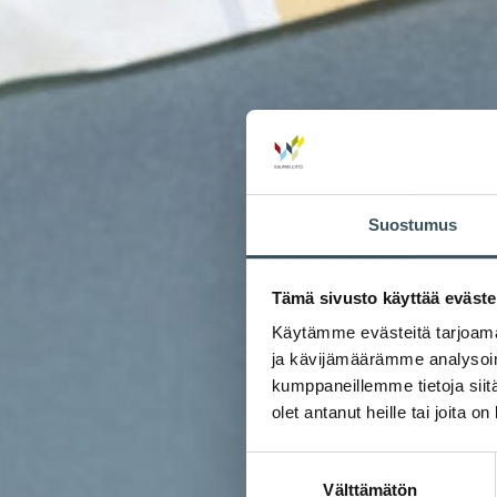
Suostumus
Tämä sivusto käyttää eväste
Käytämme evästeitä tarjoama
ja kävijämäärämme analysoim
kumppaneillemme tietoja siitä
olet antanut heille tai joita o
Suostumuksen
Välttämätön
valinta