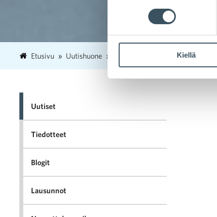
Kiellä
Etusivu
Uutishuone
2026
toukokuu
13
Tiiv
Uutiset
Tiedotteet
Blogit
Lausunnot