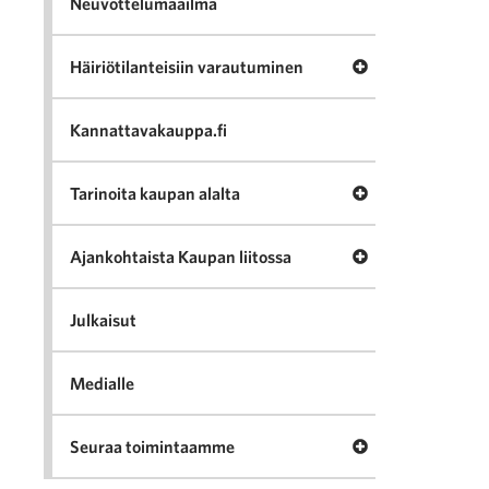
Neuvottelumaailma
Avaa valikko Häir
Häiriötilanteisiin varautuminen
Kannattavakauppa.fi
Avaa valikko Tari
Tarinoita kaupan alalta
Avaa valikko Ajan
Ajankohtaista Kaupan liitossa
Julkaisut
Medialle
Avaa valikko Seu
Seuraa toimintaamme