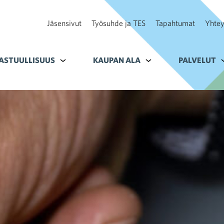
Jäsensivut
Työsuhde ja TES
Tapahtumat
Yhtey
ohteelle Tavoitteet
ASTUULLISUUS
Alavalikko kohteelle Vastuullisuus
KAUPAN ALA
Alavalikko kohteelle K
PALVELUT
A