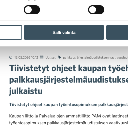
Salli valinta
istetyt ohjeet kaupan työehtosopimuksen palkkausjärjestelmäuudi
13.05.2026 10:12
Uutiset
palkkausjärjestelmäuudistuksen vaativuusluo
Tiivistetyt ohjeet kaupan ty
palkkausjärjestelmäuudistuks
julkaistu
Tiivistetyt ohjeet kaupan työehtosopimuksen palkkausjärjest
Kaupan liitto ja Palvelualojen ammattiliitto PAM ovat laatineet
työehtosopimuksen palkkausjärjestelmäuudistuksen vaativuusl