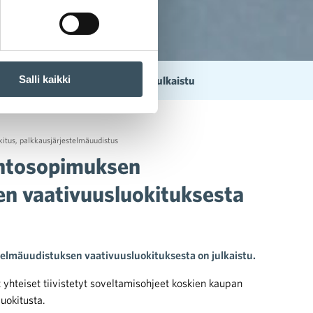
Salli kaikki
stuksen vaativuusluokituksesta julkaistu
kitus
,
palkkausjärjestelmäuudistus
öehtosopimuksen
en vaativuusluokituksesta
elmäuudistuksen vaativuusluokituksesta on julkaistu.
 yhteiset tiivistetyt soveltamisohjeet koskien kaupan
uokitusta.