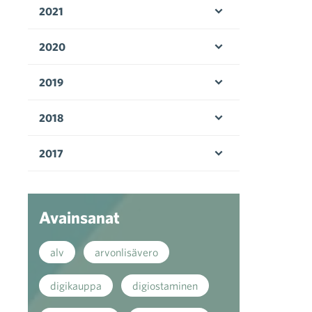
2021
Avaa valikko
2020
Avaa valikko
2019
Avaa valikko
2018
Avaa valikko
2017
Avaa valikko
Avainsanat
alv
arvonlisävero
digikauppa
digiostaminen