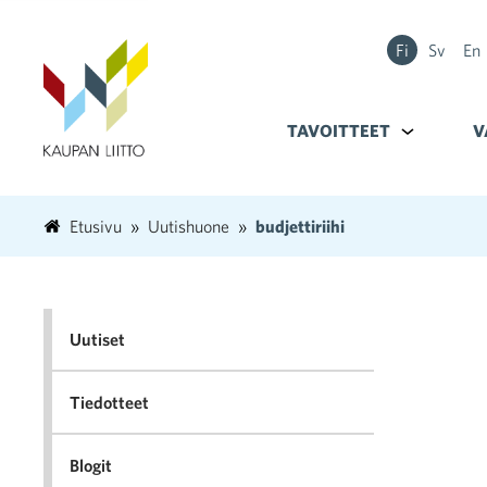
Fi
Sv
En
TAVOITTEET
Alavalikko k
V
Etusivu
Uutishuone
budjettiriihi
Uutiset
Tiedotteet
Blogit