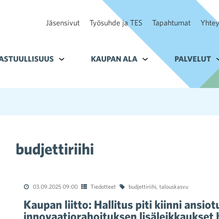
Jäsensivut
Työsuhde ja TES
Tapahtumat
Yhtey
ohteelle Tavoitteet
ASTUULLISUUS
Alavalikko kohteelle Vastuullisuus
KAUPAN ALA
Alavalikko kohteelle K
PALVELUT
A
budjettiriihi
03.09.2025 09:00
Tiedotteet
budjettiriihi
,
talouskasvu
Kaupan liitto: Hallitus piti kiinni ans
innovaatiorahoituksen lisäleikkaukset 