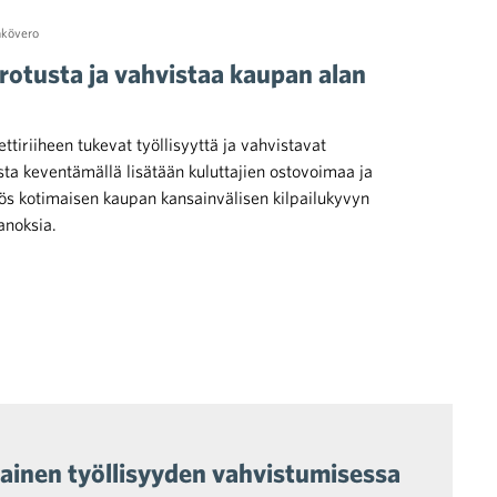
hkövero
erotusta ja vahvistaa kaupan alan
ttiriiheen tukevat työllisyyttä ja vahvistavat
sta keventämällä lisätään kuluttajien ostovoimaa ja
ös kotimaisen kaupan kansainvälisen kilpailukyvyn
anoksia.
nainen työllisyyden vahvistumisessa