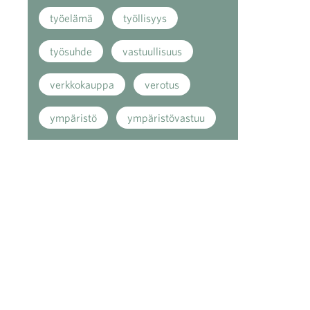
työelämä
työllisyys
työsuhde
vastuullisuus
verkkokauppa
verotus
ympäristö
ympäristövastuu