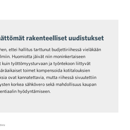
mättömät rakenteelliset uudistukset
hen, ettei hallitus tarttunut budjettiriihessä vieläkään
lmiin. Huomiotta jäivät niin moninkertaiseen
et kuin työttömyysturvaan ja työntekoon liittyvät
äräaikaiset toimet kompensoida kotitalouksien
ia ovat kannatettavia, mutta riihessä sivuutettiin
itysten korkea sähkövero sekä mahdollisuus kaupan
entiaalin hyödyntämiseen.
asvu