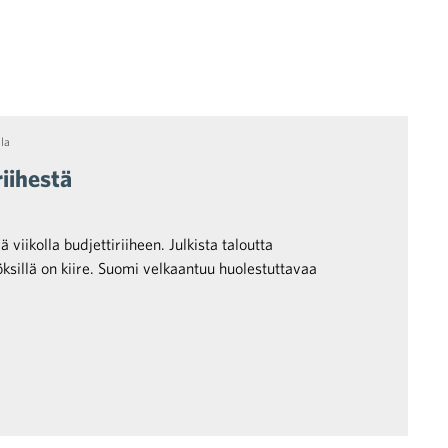
ila
riihestä
 viikolla budjettiriiheen. Julkista taloutta
öksillä on kiire. Suomi velkaantuu huolestuttavaa