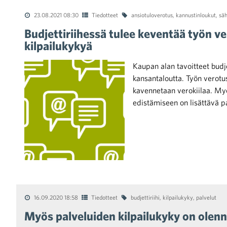
23.08.2021 08:30
Tiedotteet
ansiotuloverotus
,
kannustinloukut
,
sä
Budjettiriihessä tulee keventää työn v
kilpailukykyä
Kaupan alan tavoitteet budje
kansantaloutta. Työn verotu
kavennetaan verokiilaa. My
edistämiseen on lisättävä p
16.09.2020 18:58
Tiedotteet
budjettiriihi
,
kilpailukyky
,
palvelut
Myös palveluiden kilpailukyky on olen