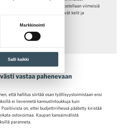
rmaavat opintielle ja työpaikoilla lopetellaan viimeisiä
 vielä joksikin aikaa, mutta viilenevät kelit ja
vääjäämättä.
Markkinointi
Salli kaikki
tävästi vastaa pahenevaan
hen, että hallitus siirtää osan työllisyystoimistaan ensi
ksillä ei lievennetä kannustinloukkuja kuin
ä. Positiivista on, ettei budjettiriihessä päätetty kiristää
 leikata ostovoimaa. Kaupan kansainvälistä
öksillä paranneta.