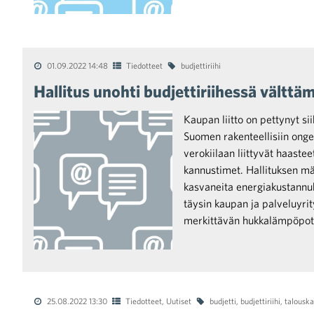
01.09.2022 14:48
Tiedotteet
budjettiriihi
Hallitus unohti budjettiriihessä välttä
Kaupan liitto on pettynyt sii
Suomen rakenteellisiin onge
verokiilaan liittyvät haaste
kannustimet. Hallituksen mä
kasvaneita energiakustannuks
täysin kaupan ja palveluyr
merkittävän hukkalämpöpot
25.08.2022 13:30
Tiedotteet
,
Uutiset
budjetti
,
budjettiriihi
,
talousk