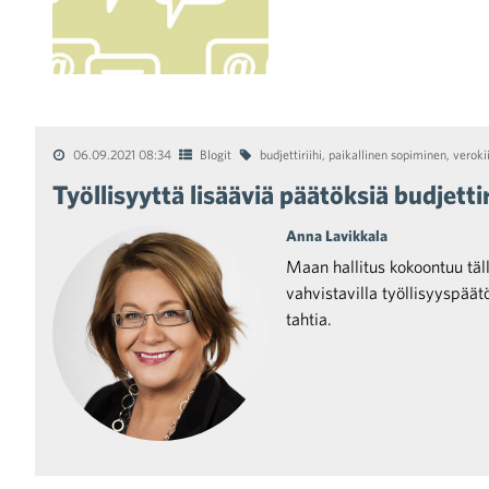
06.09.2021 08:34
Blogit
budjettiriihi
,
paikallinen sopiminen
,
veroki
Työllisyyttä lisääviä päätöksiä budjetti
Anna Lavikkala
Maan hallitus kokoontuu tällä
vahvistavilla työllisyyspäät
tahtia.