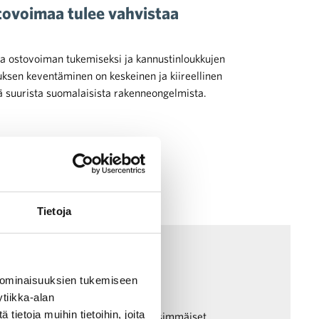
stovoimaa tulee vahvistaa
ia ostovoiman tukemiseksi ja kannustinloukkujen
uksen keventäminen on keskeinen ja kiireellinen
tä suurista suomalaisista rakenneongelmista.
Tietoja
udjettiriihi
 edellä
 ominaisuuksien tukemiseen
tiikka-alan
ietoja muihin tietoihin, joita
örähtää taas kunnolla käyntiin. Ensimmäiset