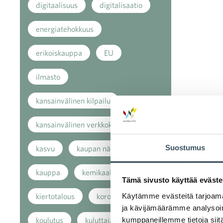
digitaalisuus
digitalisaatio
energiatehokkuus
erikoiskauppa
EU
ilmasto
kansainvälinen kilpailu
kansainvälinen verkkokauppa
Suostumus
kasvu
kaupan näkymät
kauppa
kemikaalit
Tämä sivusto käyttää eväste
Käytämme evästeitä tarjoama
kiertotalous
koronavirus
ja kävijämäärämme analysoim
kumppaneillemme tietoja siitä
koulutus
kuluttaja