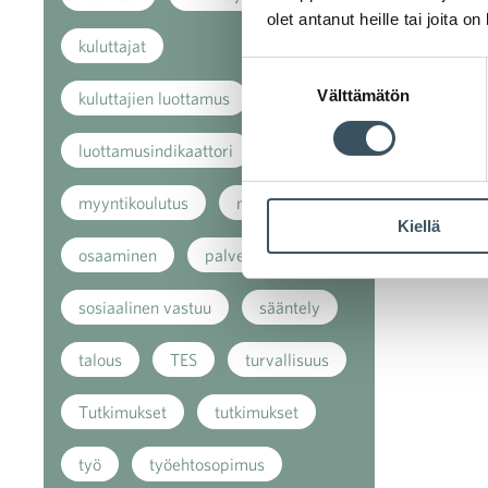
olet antanut heille tai joita o
kuluttajat
Suostumuksen
Välttämätön
valinta
kuluttajien luottamus
luottamusindikaattori
myynti
myyntikoulutus
nuoret
Kiellä
osaaminen
palvelut
sosiaalinen vastuu
sääntely
talous
TES
turvallisuus
Tutkimukset
tutkimukset
työ
työehtosopimus