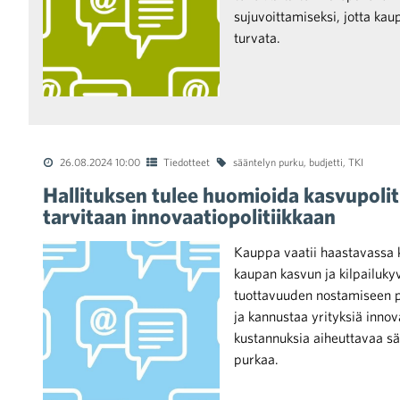
sujuvoittamiseksi, jotta ka
turvata.
raa toimintaamme
26.08.2024 10:00
Tiedotteet
sääntelyn purku
,
budjetti
,
TKI
Hallituksen tulee huomioida kasvupolit
tarvitaan innovaatiopolitiikkaan
Kauppa vaatii haastavassa ki
kaupan kasvun ja kilpailukyv
tuottavuuden nostamiseen pa
ja kannustaa yrityksiä innov
kustannuksia aiheuttavaa sää
purkaa.