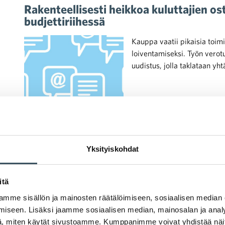
Rakenteellisesti heikkoa kuluttajien o
budjettiriihessä
Kauppa vaatii pikaisia toim
loiventamiseksi. Työn verot
uudistus, jolla taklataan yh
Yksityiskohdat
10.08.2022 13:08
Blogit
rakenteelliset uudistukset
,
talouskehitys
,
b
itä
Kohti syksyä rakenteelliset uudistukset
mme sisällön ja mainosten räätälöimiseen, sosiaalisen median
Mari Kiviniemi
iseen. Lisäksi jaamme sosiaalisen median, mainosalan ja analy
, miten käytät sivustoamme. Kumppanimme voivat yhdistää näitä t
Näinä päivänä syyskausi py