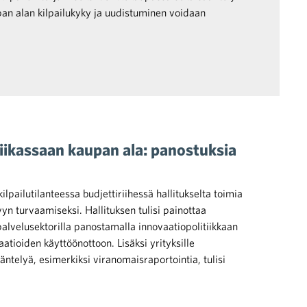
upan alan kilpailukyky ja uudistuminen voidaan
iikassaan kaupan ala: panostuksia
lpailutilanteessa budjettiriihessä hallitukselta toimia
yn turvaamiseksi. Hallituksen tulisi painottaa
lvelusektorilla panostamalla innovaatiopolitiikkaan
aatioiden käyttöönottoon. Lisäksi yrityksille
ntelyä, esimerkiksi viranomaisraportointia, tulisi