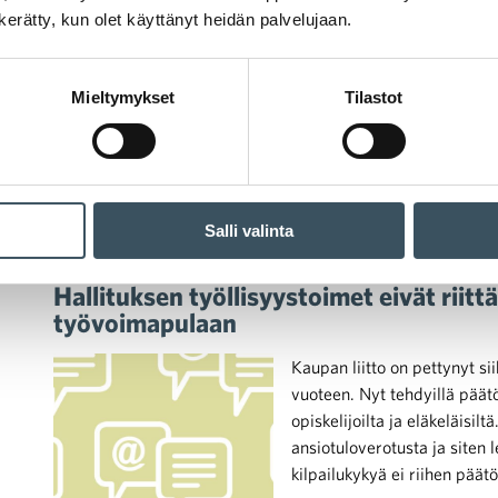
n kerätty, kun olet käyttänyt heidän palvelujaan.
koululaiset ja opiskelijat ki
lomaviikkoja. Helteitä riittää
pimenevät illat lähestyvät 
Mieltymykset
Tilastot
Salli valinta
09.09.2021 18:53
Tiedotteet
sähkövero
,
budjettiriihi
,
verokiila
Hallituksen työllisyystoimet eivät riit
työvoimapulaan
Kaupan liitto on pettynyt sii
vuoteen. Nyt tehdyillä päätö
opiskelijoilta ja eläkeläisilt
ansiotuloverotusta ja siten
kilpailukykyä ei riihen päät