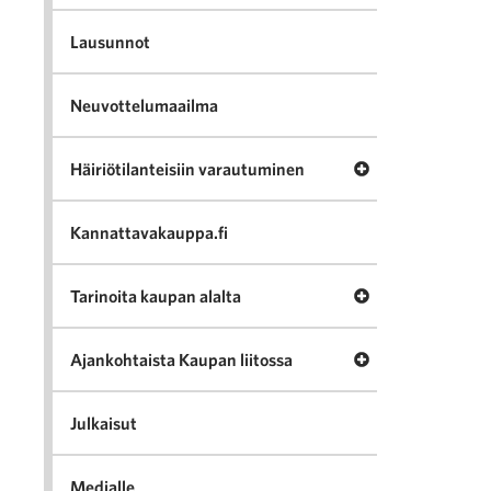
Lausunnot
Neuvottelumaailma
Avaa valikko Häir
Häiriötilanteisiin varautuminen
Kannattavakauppa.fi
Avaa valikko Tari
Tarinoita kaupan alalta
Avaa valikko Ajan
Ajankohtaista Kaupan liitossa
Julkaisut
Medialle