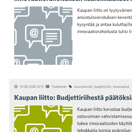
Kaupan liitto on tyytyväinen 
ansiotuloverotuksen keventä
kysyntää ja antaa kuluttajil
innovaatiorahoitusta tulisi 
iötilanteisiin varautuminen
noita kaupan alalta
13.08.2025 12:13
Tiedotteet
kasvutoimet
,
budjettiriihi
,
innovaatiot
Kaupan liitto: Budjettiriihestä päätök
kohtaista Kaupan liitossa
Kaupan liitto korostaa budje
ostovoiman vahvistamisessa.
tukea innovaatioiden käyttöö
tehokkaita toimia epäreilun