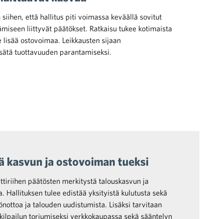
siihen, että hallitus piti voimassa keväällä sovitut
miseen liittyvät päätökset. Ratkaisu tukee kotimaista
le lisää ostovoimaa. Leikkausten sijaan
lisätä tuottavuuden parantamiseksi.
siä kasvun ja ostovoiman tueksi
ttiriihen päätösten merkitystä talouskasvun ja
 Hallituksen tulee edistää yksityistä kulutusta sekä
nottoa ja talouden uudistumista. Lisäksi tarvitaan
 kilpailun torjumiseksi verkkokaupassa sekä sääntelyn