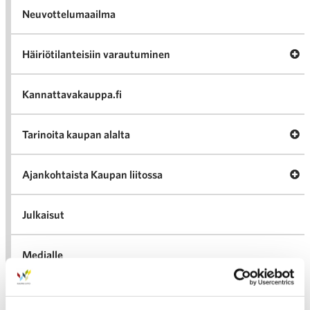
Neuvottelumaailma
Av
Häiriötilanteisiin varautuminen
Häir
va
Kannattavakauppa.fi
A
Tarinoita kaupan alalta
val
Tari
ka
Ava
Ajankohtaista Kaupan liitossa
al
Ajan
K
l
Julkaisut
Medialle
Ava
Seuraa toimintaamme