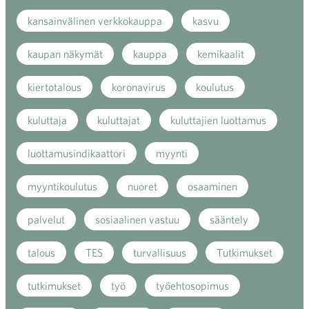
kansainvälinen verkkokauppa
kasvu
kaupan näkymät
kauppa
kemikaalit
kiertotalous
koronavirus
koulutus
kuluttaja
kuluttajat
kuluttajien luottamus
luottamusindikaattori
myynti
myyntikoulutus
nuoret
osaaminen
palvelut
sosiaalinen vastuu
sääntely
talous
TES
turvallisuus
Tutkimukset
tutkimukset
työ
työehtosopimus