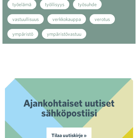
työelämä
työllisyys
työsuhde
vastuullisuus
verkkokauppa
verotus
ympäristö
ympäristövastuu
Ajankohtaiset uutiset
sähköpostiisi
Tilaa uutiskirje »