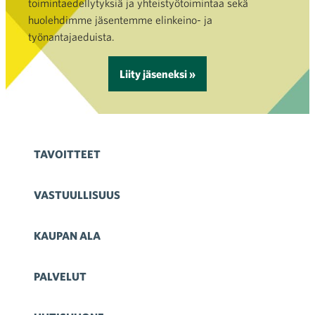
toimintaedellytyksiä ja yhteistyötoimintaa sekä
huolehdimme jäsentemme elinkeino- ja
työnantajaeduista.
Liity jäseneksi »
TAVOITTEET
VASTUULLISUUS
KAUPAN ALA
PALVELUT