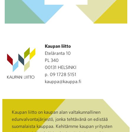
Kaupan liitto
Eteläranta 10
PL 340
00131 HELSINKI
p. 09 1728 5151
kauppa@kauppa.fi
Kaupan liitto on kaupan alan valtakunnallinen
edunvalvontajärjestö, jonka tehtävänä on edistää
suomalaista kauppaa. Kehitämme kaupan yritysten