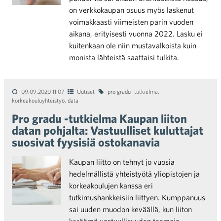
on verkkokaupan osuus myös laskenut
voimakkaasti viimeisten parin vuoden
aikana, erityisesti vuonna 2022. Lasku ei
kuitenkaan ole niin mustavalkoista kuin
monista lähteistä saattaisi tulkita.
09.09.2020 11:07
Uutiset
pro gradu -tutkielma
,
korkeakouluyhteistyö
,
data
Pro gradu -tutkielma Kaupan liiton
datan pohjalta: Vastuulliset kuluttajat
suosivat fyysisiä ostokanavia
Kaupan liitto on tehnyt jo vuosia
hedelmällistä yhteistyötä yliopistojen ja
korkeakoulujen kanssa eri
tutkimushankkeisiin liittyen. Kumppanuus
sai uuden muodon keväällä, kun liiton