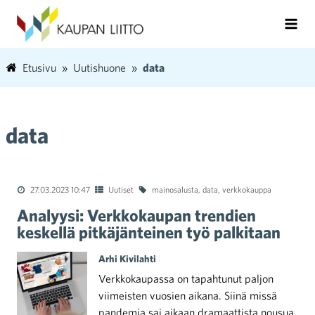
Etusivu
Uutishuone
data
data
27.03.2023 10:47
Uutiset
mainosalusta
,
data
,
verkkokauppa
Analyysi: Verkkokaupan trendien
keskellä pitkäjänteinen työ palkitaan
Arhi Kivilahti
Verkkokaupassa on tapahtunut paljon
viimeisten vuosien aikana. Siinä missä
pandemia sai aikaan dramaattista nousua,