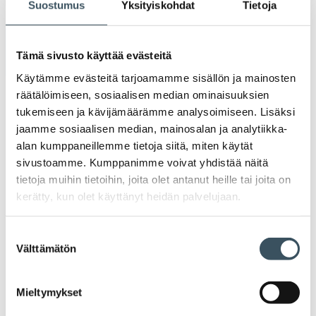
Suostumus
Yksityiskohdat
Tietoja
toi
Arkistot
Tämä sivusto käyttää evästeitä
Käytämme evästeitä tarjoamamme sisällön ja mainosten
2026
räätälöimiseen, sosiaalisen median ominaisuuksien
Ava
tukemiseen ja kävijämäärämme analysoimiseen. Lisäksi
valik
jaamme sosiaalisen median, mainosalan ja analytiikka-
2025
Ava
alan kumppaneillemme tietoja siitä, miten käytät
valik
sivustoamme. Kumppanimme voivat yhdistää näitä
2024
Ava
tietoja muihin tietoihin, joita olet antanut heille tai joita on
valik
kerätty, kun olet käyttänyt heidän palvelujaan.
2023
Ava
valik
Suostumuksen
2022
Välttämätön
Ava
valinta
valik
2021
Ava
Mieltymykset
valik
2020