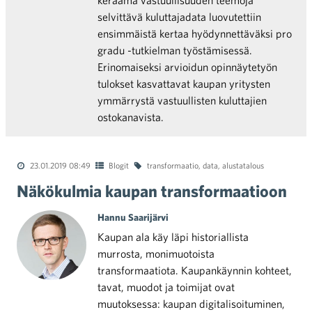
keräämä vastuullisuuden teemoja
selvittävä kuluttajadata luovutettiin
ensimmäistä kertaa hyödynnettäväksi pro
gradu -tutkielman työstämisessä.
Erinomaiseksi arvioidun opinnäytetyön
tulokset kasvattavat kaupan yritysten
ymmärrystä vastuullisten kuluttajien
ostokanavista.
23.01.2019 08:49
Blogit
transformaatio
,
data
,
alustatalous
Näkökulmia kaupan transformaatioon
Hannu Saarijärvi
Kaupan ala käy läpi historiallista
murrosta, monimuotoista
transformaatiota. Kaupankäynnin kohteet,
tavat, muodot ja toimijat ovat
muutoksessa: kaupan digitalisoituminen,