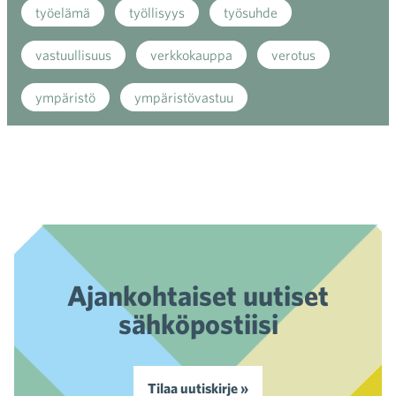
työelämä
työllisyys
työsuhde
vastuullisuus
verkkokauppa
verotus
ympäristö
ympäristövastuu
Ajankohtaiset uutiset
sähköpostiisi
Tilaa uutiskirje »