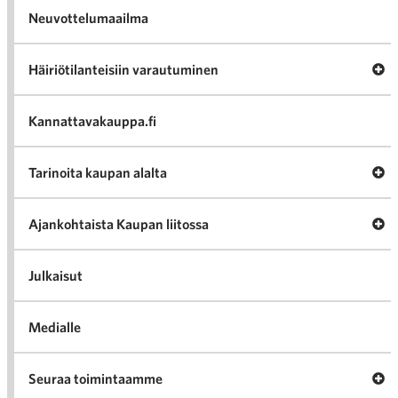
Neuvottelumaailma
Av
Häiriötilanteisiin varautuminen
Häir
va
Kannattavakauppa.fi
A
Tarinoita kaupan alalta
val
Tari
ka
Ava
Ajankohtaista Kaupan liitossa
al
Ajan
K
l
Julkaisut
Medialle
Ava
Seuraa toimintaamme