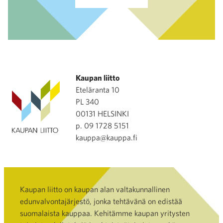
Kaupan liitto
Eteläranta 10
PL 340
00131 HELSINKI
p. 09 1728 5151
kauppa@kauppa.fi
Kaupan liitto on kaupan alan valtakunnallinen
edunvalvontajärjestö, jonka tehtävänä on edistää
suomalaista kauppaa. Kehitämme kaupan yritysten