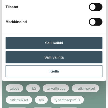
Tilastot
kansainvälinen verkkokauppa
kasvu
kaupan näkymät
kauppa
kemikaalit
Markkinointi
kiertotalous
koronavirus
koulutus
kuluttaja
kuluttajat
kuluttajien luottamus
Salli kaikki
luottamusindikaattori
myynti
Salli valinta
myyntikoulutus
nuoret
osaaminen
Kiellä
palvelut
sosiaalinen vastuu
sääntely
talous
TES
turvallisuus
Tutkimukset
tutkimukset
työ
työehtosopimus