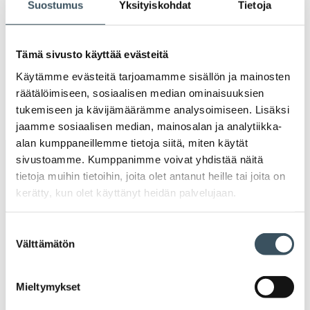
Suostumus
Yksityiskohdat
Tietoja
Ava
valik
2019
Ava
valik
Tämä sivusto käyttää evästeitä
2018
Käytämme evästeitä tarjoamamme sisällön ja mainosten
Ava
valik
räätälöimiseen, sosiaalisen median ominaisuuksien
2017
tukemiseen ja kävijämäärämme analysoimiseen. Lisäksi
Ava
valik
jaamme sosiaalisen median, mainosalan ja analytiikka-
alan kumppaneillemme tietoja siitä, miten käytät
sivustoamme. Kumppanimme voivat yhdistää näitä
Avainsanat
tietoja muihin tietoihin, joita olet antanut heille tai joita on
kerätty, kun olet käyttänyt heidän palvelujaan.
alv
arvonlisävero
digikauppa
Suostumuksen
digiostaminen
digitaalisuus
digitalisaatio
Välttämätön
valinta
energiatehokkuus
erikoiskauppa
EU
Mieltymykset
ilmasto
kansainvälinen kilpailu