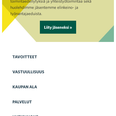
toimintaedellytyksiä ja yhteistyötoimintaa sekä
huolehdimme jäsentemme elinkeino- ja
työnantajaeduista.
Liity jäseneksi »
TAVOITTEET
VASTUULLISUUS
KAUPAN ALA
PALVELUT