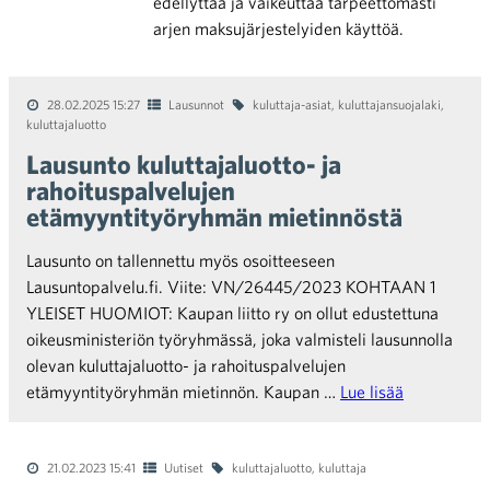
edellyttää ja vaikeuttaa tarpeettomasti
arjen maksujärjestelyiden käyttöä.
28.02.2025 15:27
Lausunnot
kuluttaja-asiat
,
kuluttajansuojalaki
,
kuluttajaluotto
Lausunto kuluttajaluotto- ja
rahoituspalvelujen
etämyyntityöryhmän mietinnöstä
Lausunto on tallennettu myös osoitteeseen
Lausuntopalvelu.fi. Viite: VN/26445/2023 KOHTAAN 1
YLEISET HUOMIOT: Kaupan liitto ry on ollut edustettuna
oikeusministeriön työryhmässä, joka valmisteli lausunnolla
olevan kuluttajaluotto- ja rahoituspalvelujen
etämyyntityöryhmän mietinnön. Kaupan …
Lue lisää
21.02.2023 15:41
Uutiset
kuluttajaluotto
,
kuluttaja