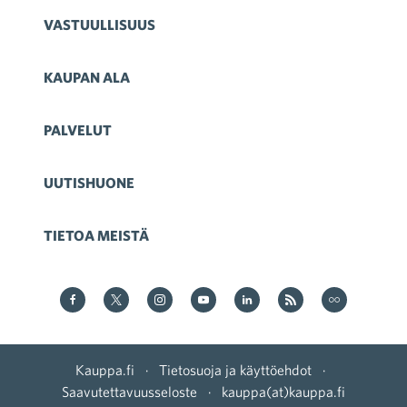
VASTUULLISUUS
KAUPAN ALA
PALVELUT
UUTISHUONE
TIETOA MEISTÄ
Kauppa Facebookissa
Kauppa Twitterissä
Kauppa on Instagram
Kauppa YouTubesssa
Kauppa LinkedInissä
Kauppa on RSS
Kauppa
on Flickr
Kauppa.fi
·
Tietosuoja ja käyttöehdot
·
Saavutettavuusseloste
·
kauppa(at)kauppa.fi