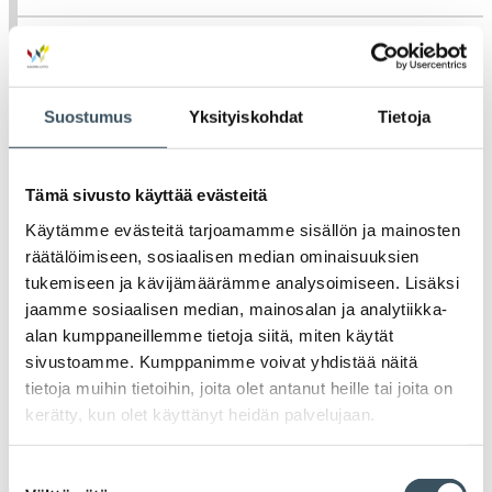
Tiedotteet
Blogit
Suostumus
Yksityiskohdat
Tietoja
Lausunnot
Tämä sivusto käyttää evästeitä
Käytämme evästeitä tarjoamamme sisällön ja mainosten
Neuvottelumaailma
räätälöimiseen, sosiaalisen median ominaisuuksien
tukemiseen ja kävijämäärämme analysoimiseen. Lisäksi
Av
Häiriötilanteisiin varautuminen
jaamme sosiaalisen median, mainosalan ja analytiikka-
Häir
alan kumppaneillemme tietoja siitä, miten käytät
va
sivustoamme. Kumppanimme voivat yhdistää näitä
Kannattavakauppa.fi
tietoja muihin tietoihin, joita olet antanut heille tai joita on
kerätty, kun olet käyttänyt heidän palvelujaan.
A
Tarinoita kaupan alalta
val
Tari
Suostumuksen
ka