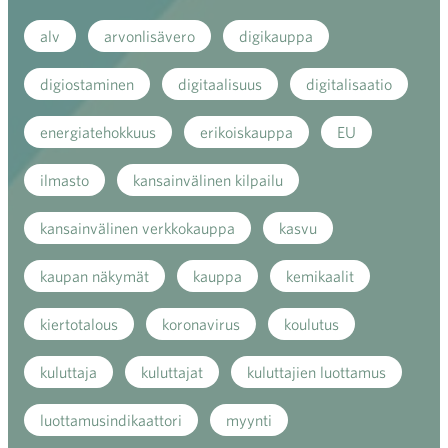
alv
arvonlisävero
digikauppa
digiostaminen
digitaalisuus
digitalisaatio
energiatehokkuus
erikoiskauppa
EU
ilmasto
kansainvälinen kilpailu
kansainvälinen verkkokauppa
kasvu
kaupan näkymät
kauppa
kemikaalit
kiertotalous
koronavirus
koulutus
kuluttaja
kuluttajat
kuluttajien luottamus
luottamusindikaattori
myynti