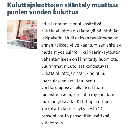
Kuluttajaluottojen sääntely muuttuu
puolen vuoden kuluttua
Eduskunta on saanut käsiteltyä
kuluttajaluottojen sääntelyä päivittävän
lakipaketin. Uudistuksen tavoitteena on
ennen kaikkea ylivelkaantumisen ehkäisy,
mutta myös esimerkiksi väärinkäytösten
vähentämiseen on kiinnitetty huomiota.
Suurimmat muutokset kohdistuvat
kuluttajaluottojen markkinointiin,
maksutapojen esittämiseen
verkkokaupassa sekä asiakkaan
tunnistamiseen, kun tälle myönnetään
maksunlykkäystä. Kuluttajaluottojen
korkokatto laskee nykyisestä 20
prosentista 15 prosenttiin lisättynä
viitekorolla.