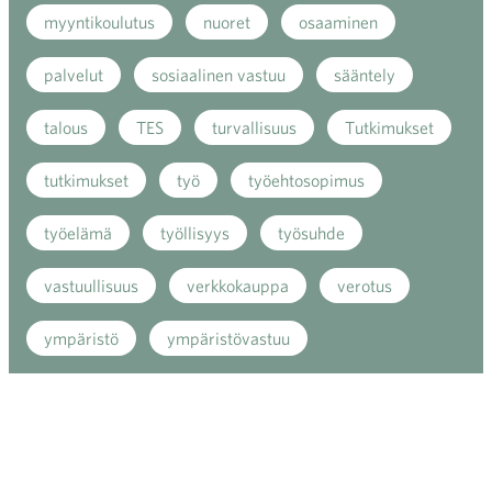
myyntikoulutus
nuoret
osaaminen
palvelut
sosiaalinen vastuu
sääntely
talous
TES
turvallisuus
Tutkimukset
tutkimukset
työ
työehtosopimus
työelämä
työllisyys
työsuhde
vastuullisuus
verkkokauppa
verotus
ympäristö
ympäristövastuu