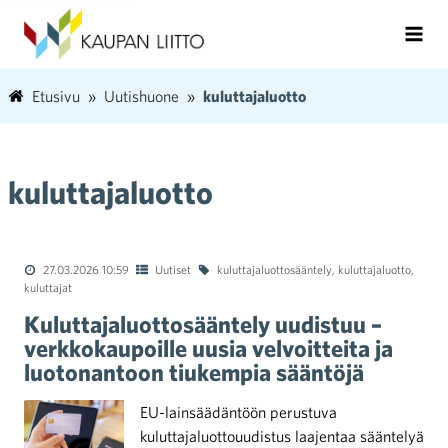
Etusivu
Uutishuone
kuluttajaluotto
kuluttajaluotto
27.03.2026 10:59
Uutiset
kuluttajaluottosääntely
,
kuluttajaluotto
,
kuluttajat
Kuluttajaluottosääntely uudistuu –
verkkokaupoille uusia velvoitteita ja
luotonantoon tiukempia sääntöjä
EU-lainsäädäntöön perustuva
kuluttajaluottouudistus laajentaa sääntelyä