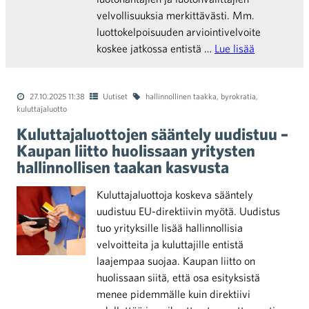
velvollisuuksia merkittävästi. Mm.
luottokelpoisuuden arviointivelvoite
koskee jatkossa entistä …
Lue lisää
27.10.2025 11:38
Uutiset
hallinnollinen taakka
,
byrokratia
,
kuluttajaluotto
Kuluttajaluottojen sääntely uudistuu –
Kaupan liitto huolissaan yritysten
hallinnollisen taakan kasvusta
Kuluttajaluottoja koskeva sääntely
uudistuu EU-direktiivin myötä. Uudistus
tuo yrityksille lisää hallinnollisia
velvoitteita ja kuluttajille entistä
laajempaa suojaa. Kaupan liitto on
huolissaan siitä, että osa esityksistä
menee pidemmälle kuin direktiivi