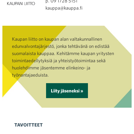
p. 09 1728 5151
kauppa@kauppa.fi
Kaupan liitto on kaupan alan valtakunnallinen
edunvalvontajärjestö, jonka tehtävänä on edistää
suomalaista kauppaa. Kehitämme kaupan yritysten
toimintaedellytyksiä ja yhteistyötoimintaa sekä
huolehdimme jäsentemme elinkeino- ja
työnantajaeduista.
Liity jäseneksi »
TAVOITTEET