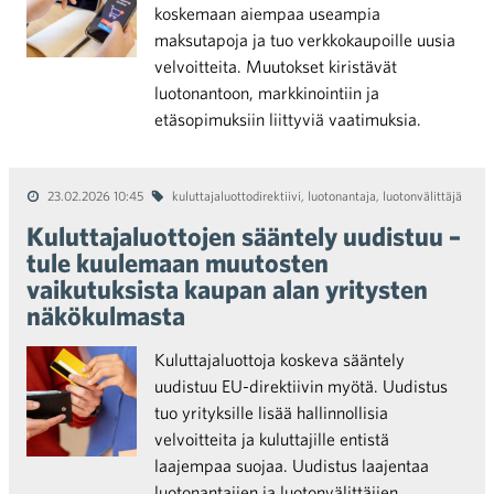
koskemaan aiempaa useampia
maksutapoja ja tuo verkkokaupoille uusia
velvoitteita. Muutokset kiristävät
luotonantoon, markkinointiin ja
etäsopimuksiin liittyviä vaatimuksia.
23.02.2026 10:45
kuluttajaluottodirektiivi
,
luotonantaja
,
luotonvälittäjä
Kuluttajaluottojen sääntely uudistuu –
tule kuulemaan muutosten
vaikutuksista kaupan alan yritysten
näkökulmasta
Kuluttajaluottoja koskeva sääntely
uudistuu EU-direktiivin myötä. Uudistus
tuo yrityksille lisää hallinnollisia
velvoitteita ja kuluttajille entistä
laajempaa suojaa. Uudistus laajentaa
luotonantajien ja luotonvälittäjien