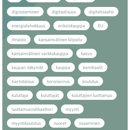
digiostaminen
digitaalisuus
digitalisaatio
energiatehokkuus
erikoiskauppa
EU
ilmasto
kansainvälinen kilpailu
kansainvälinen verkkokauppa
kasvu
kaupan näkymät
kauppa
kemikaalit
kiertotalous
koronavirus
koulutus
kuluttaja
kuluttajat
kuluttajien luottamus
luottamusindikaattori
myynti
myyntikoulutus
nuoret
osaaminen