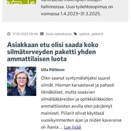
hallinnoissa. Uusi työehtosopimus on
voimassa 1.4.2023−31.3.2025.
17.02.2023 09:46
Asiaa apteekeista
optikot
,
apteekit
Asiakkaan etu olisi saada koko
silmäterveyden paketti yhden
ammattilaisen luota
Ulla Pöllänen
Olen saanut syntymälahjaksi suuret
silmät. Hieman karsastavat ja pahasti
likinäköiset, mutta osaavien
silmälääkäreiden ja optikkoliikkeiden
ammattilaisten avulla olen pärjännyt
mainiosti. Piilarit olivat käytössä
vuosikymmenten ajan ja niiden kavereina
oli ihania …
Lue lisää