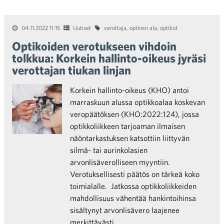
04.11.2022 11:15
Uutiset
verottaja
,
optinen ala
,
optikot
Optikoiden verotukseen vihdoin
tolkkua: Korkein hallinto-oikeus jyräsi
verottajan tiukan linjan
Korkein hallinto-oikeus (KHO) antoi
marraskuun alussa optikkoalaa koskevan
veropäätöksen (KHO:2022:124), jossa
optikkoliikkeen tarjoaman ilmaisen
näöntarkastuksen katsottiin liittyvän
silmä- tai aurinkolasien
arvonlisäverolliseen myyntiin.
Verotuksellisesti päätös on tärkeä koko
toimialalle. Jatkossa optikkoliikkeiden
mahdollisuus vähentää hankintoihinsa
sisältynyt arvonlisävero laajenee
merkittävästi.