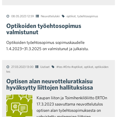
08.05.2023 12:59
Neuvotteluloki
optikot
,
työehtosopimus
Optikoiden työehtosopimus
valmistunut
Optikoiden työehtosopimus sopimuskaudelle
1.4.2023−31.3.2025 on valmistunut ja julkaistu.
27.03.2023 13:00
Uutiset
#tes #Erto #optikot
,
optikot
,
optikoiden
tes
Optisen alan neuvotteluratkaisu
hyväksytty liittojen hallituksissa
Kaupan liiton ja Toimihenkilöliitto ERTOn
17.3.2023 saavuttama neuvottelutulos
optisen alan työehtosopimuksesta on
vahvistettu molempien liittojen