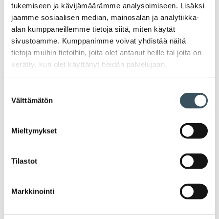
optikoiden työehtosopimusta koskevista
tukemiseen ja kävijämäärämme analysoimiseen. Lisäksi
muutoksista koronavirustilanteeseen
jaamme sosiaalisen median, mainosalan ja analytiikka-
liittyen. Muutokset koskevat
alan kumppaneillemme tietoja siitä, miten käytät
lomautusilmoitusaikaa,
sivustoamme. Kumppanimme voivat yhdistää näitä
yhteistoimintaneuvotteluihin liittyvää
tietoja muihin tietoihin, joita olet antanut heille tai joita on
neuvotteluaikaa sekä irtisanotun
kerätty, kun olet käyttänyt heidän palvelujaan.
työntekijän takaisinottoa.
Suostumuksen
Välttämätön
valinta
Vanhemmat artikkelit
Mieltymykset
Artikkelien selaus
Tilastot
Uutiset
Markkinointi