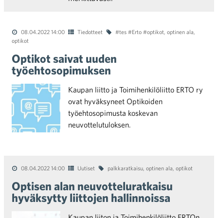
08.04.2022 14:00
Tiedotteet
#tes #Erto #optikot
,
optinen ala
,
optikot
Optikot saivat uuden
työehtosopimuksen
Kaupan liitto ja Toimihenkilöliitto ERTO ry
ovat hyväksyneet Optikoiden
työehtosopimusta koskevan
neuvottelutuloksen.
08.04.2022 14:00
Uutiset
palkkaratkaisu
,
optinen ala
,
optikot
Optisen alan neuvotteluratkaisu
hyväksytty liittojen hallinnoissa
Kaupan liiton ja Toimihenkilöliitto ERTOn