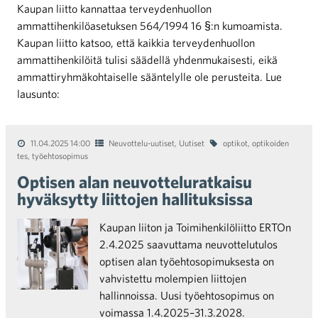
Kaupan liitto kannattaa terveydenhuollon
ammattihenkilöasetuksen 564/1994 16 §:n kumoamista.
Kaupan liitto katsoo, että kaikkia terveydenhuollon
ammattihenkilöitä tulisi säädellä yhdenmukaisesti, eikä
ammattiryhmäkohtaiselle sääntelylle ole perusteita. Lue
lausunto:
11.04.2025 14:00
Neuvottelu-uutiset
,
Uutiset
optikot
,
optikoiden
tes
,
työehtosopimus
Optisen alan neuvotteluratkaisu
hyväksytty liittojen hallituksissa
Kaupan liiton ja Toimihenkilöliitto ERTOn
2.4.2025 saavuttama neuvottelutulos
optisen alan työehtosopimuksesta on
vahvistettu molempien liittojen
hallinnoissa. Uusi työehtosopimus on
voimassa 1.4.2025–31.3.2028.