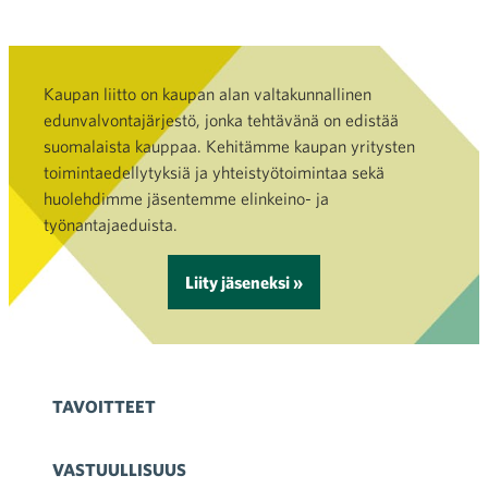
Kaupan liitto on kaupan alan valtakunnallinen
edunvalvontajärjestö, jonka tehtävänä on edistää
suomalaista kauppaa. Kehitämme kaupan yritysten
toimintaedellytyksiä ja yhteistyötoimintaa sekä
huolehdimme jäsentemme elinkeino- ja
työnantajaeduista.
Liity jäseneksi »
TAVOITTEET
VASTUULLISUUS