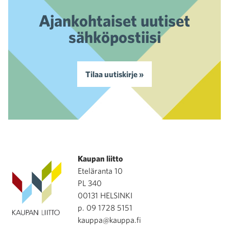
Ajankohtaiset uutiset
sähköpostiisi
Tilaa uutiskirje »
Kaupan liitto
Eteläranta 10
PL 340
00131 HELSINKI
p. 09 1728 5151
kauppa@kauppa.fi