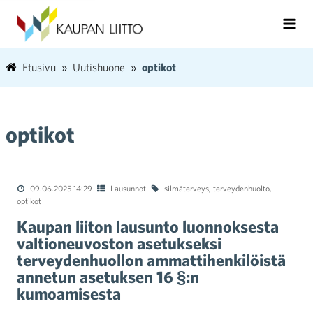
Etusivu
Uutishuone
optikot
optikot
09.06.2025 14:29
Lausunnot
silmäterveys
,
terveydenhuolto
,
optikot
Kaupan liiton lausunto luonnoksesta
valtioneuvoston asetukseksi
terveydenhuollon ammattihenkilöistä
annetun asetuksen 16 §:n
kumoamisesta