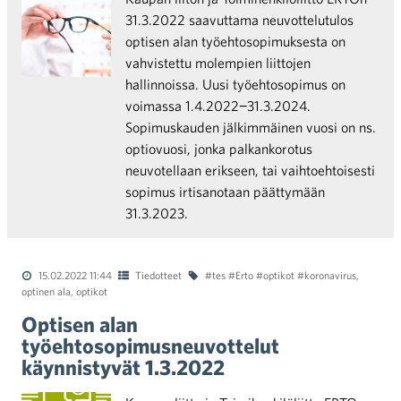
31.3.2022 saavuttama neuvottelutulos
optisen alan työehtosopimuksesta on
vahvistettu molempien liittojen
hallinnoissa. Uusi työehtosopimus on
voimassa 1.4.2022−31.3.2024.
Sopimuskauden jälkimmäinen vuosi on ns.
optiovuosi, jonka palkankorotus
neuvotellaan erikseen, tai vaihtoehtoisesti
sopimus irtisanotaan päättymään
31.3.2023.
15.02.2022 11:44
Tiedotteet
#tes #Erto #optikot #koronavirus
,
optinen ala
,
optikot
Optisen alan
työehtosopimusneuvottelut
käynnistyvät 1.3.2022