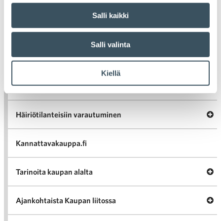
Tiedotteet
Salli kaikki
Blogit
Salli valinta
Lausunnot
Kiellä
Neuvottelumaailma
Av
Häiriötilanteisiin varautuminen
Häir
va
Kannattavakauppa.fi
A
Tarinoita kaupan alalta
val
Tari
ka
Ava
Ajankohtaista Kaupan liitossa
al
Ajan
K