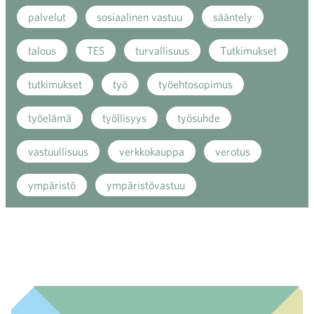
palvelut
sosiaalinen vastuu
sääntely
talous
TES
turvallisuus
Tutkimukset
tutkimukset
työ
työehtosopimus
työelämä
työllisyys
työsuhde
vastuullisuus
verkkokauppa
verotus
ympäristö
ympäristövastuu