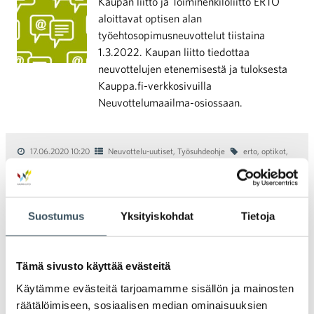
Kaupan liitto ja Toimihenkilöliitto ERTO
aloittavat optisen alan
työehtosopimusneuvottelut tiistaina
1.3.2022. Kaupan liitto tiedottaa
neuvottelujen etenemisestä ja tuloksesta
Kauppa.fi-verkkosivuilla
Neuvottelumaailma-osiossaan.
17.06.2020 10:20
Neuvottelu-uutiset
,
Työsuhdeohje
erto
,
optikot
,
TES
Yksityiskohtainen sisältö Optikoiden
työehtosopimuksen ja
Suostumus
Yksityiskohdat
Tietoja
työlainsäädännön
poikkeusmääräyksistä
Tämä sivusto käyttää evästeitä
Kaupan liitto ja Toimihenkilöliitto ERTO
ovat työmarkkinakeskusjärjestöjen
Käytämme evästeitä tarjoamamme sisällön ja mainosten
suosituksen mukaisesti sopineet
räätälöimiseen, sosiaalisen median ominaisuuksien