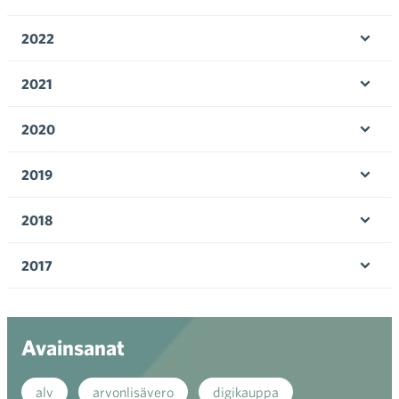
Ava
valik
2022
Ava
valik
2021
Ava
valik
2020
Ava
valik
2019
Ava
valik
2018
Ava
valik
2017
Ava
valik
Avainsanat
alv
arvonlisävero
digikauppa