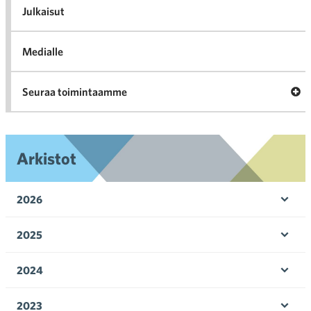
l
Julkaisut
Medialle
Ava
Seuraa toimintaamme
toi
Arkistot
2026
Ava
valik
2025
Ava
valik
2024
Ava
valik
2023