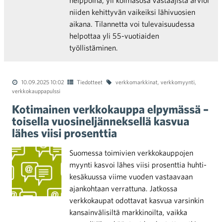
helppoina, yli kolmasosa vastaajista arvioi
niiden kehittyvän vaikeiksi lähivuosien
aikana. Tilannetta voi tulevaisuudessa
helpottaa yli 55-vuotiaiden
työllistäminen.
10.09.2025 10:02
Tiedotteet
verkkomarkkinat
,
verkkomyynti
,
verkkokauppapulssi
Kotimainen verkkokauppa elpymässä –
toisella vuosineljänneksellä kasvua
lähes viisi prosenttia
Suomessa toimivien verkkokauppojen
myynti kasvoi lähes viisi prosenttia huhti-
kesäkuussa viime vuoden vastaavaan
ajankohtaan verrattuna. Jatkossa
verkkokaupat odottavat kasvua varsinkin
kansainvälisiltä markkinoilta, vaikka