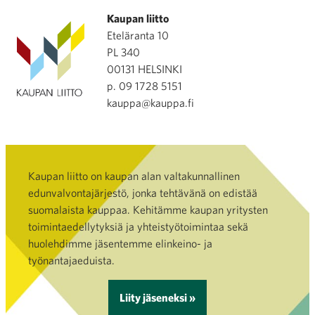
Kaupan liitto
Eteläranta 10
PL 340
00131 HELSINKI
p. 09 1728 5151
kauppa@kauppa.fi
Kaupan liitto on kaupan alan valtakunnallinen
edunvalvontajärjestö, jonka tehtävänä on edistää
suomalaista kauppaa. Kehitämme kaupan yritysten
toimintaedellytyksiä ja yhteistyötoimintaa sekä
huolehdimme jäsentemme elinkeino- ja
työnantajaeduista.
Liity jäseneksi »