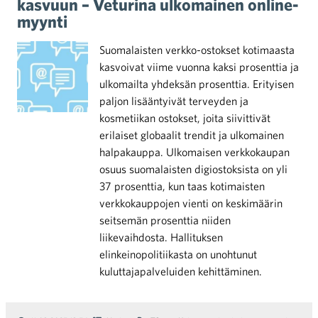
kasvuun – Veturina ulkomainen online-
myynti
Suomalaisten verkko-ostokset kotimaasta
kasvoivat viime vuonna kaksi prosenttia ja
ulkomailta yhdeksän prosenttia. Erityisen
paljon lisääntyivät terveyden ja
kosmetiikan ostokset, joita siivittivät
erilaiset globaalit trendit ja ulkomainen
halpakauppa. Ulkomaisen verkkokaupan
osuus suomalaisten digiostoksista on yli
37 prosenttia, kun taas kotimaisten
verkkokauppojen vienti on keskimäärin
seitsemän prosenttia niiden
liikevaihdosta. Hallituksen
elinkeinopolitiikasta on unohtunut
kuluttajapalveluiden kehittäminen.