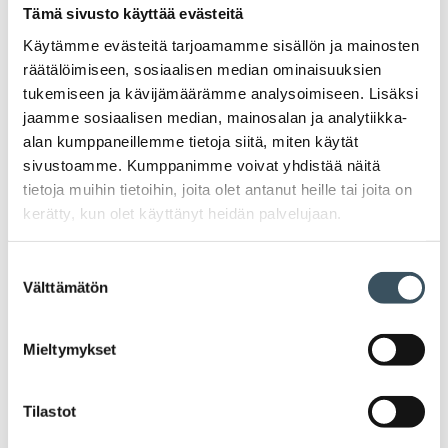
Tämä sivusto käyttää evästeitä
vahvistaminen, kauppa mukaan TK-
tukien piiriin
Käytämme evästeitä tarjoamamme sisällön ja mainosten
räätälöimiseen, sosiaalisen median ominaisuuksien
Heidi Lauttamäki
tukemiseen ja kävijämäärämme analysoimiseen. Lisäksi
Suomen kaupan ala on merkittävä
jaamme sosiaalisen median, mainosalan ja analytiikka-
investoija, mutta sen T&K-panostukset ja
alan kumppaneillemme tietoja siitä, miten käytät
innovaatiot ovat huomattavan alhaisia
sivustoamme. Kumppanimme voivat yhdistää näitä
verrattuna kansainvälisiin kilpailijoihin.
tietoja muihin tietoihin, joita olet antanut heille tai joita on
Tämä hidastaa tuottavuuskasvua ja
kerätty, kun olet käyttänyt heidän palvelujaan.
heikentää kilpailukykyä digitalisaation ja
vihreän siirtymän tuomien muutosten
Suostumuksen
keskellä. Ratkaisuksi tarvitaan T&K-tukien
Välttämätön
valinta
laajentamista, työperäisen maahanmuuton
helpottamista ja osaamistason
Mieltymykset
vahvistamista alan potentiaalin
hyödyntämiseksi. Analyysi perustuu
joulukuussa julkaistuun Tulevaisuuden
Tilastot
työvoimatarpeet-selvitykseen.