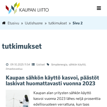
Etusivu
Uutishuone
tutkimukset
Sivu 2
tutkimukset
09.10.2025 11:54
Uutiset
lämpöenergia
,
sähkön käyttö
,
ilmastovastuu
Kaupan sähkön käyttö kasvoi, päästöt
laskivat huomattavasti vuonna 2023
Kaupan alan yritysten sähkön käyttö
kasvoi vuonna 2023 lähes neljä prosenttia
edellisvuoteen verrattuna, kun taas