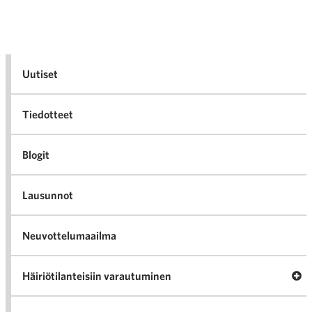
Uutiset
Tiedotteet
Blogit
Lausunnot
Neuvottelumaailma
Av
Häiriötilanteisiin varautuminen
Häir
va