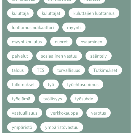
kuluttaja
kuluttajat
kuluttajien luottamus
luottamusindikaattori
myynti
myyntikoulutus
nuoret
osaaminen
palvelut
sosiaalinen vastuu
sääntely
talous
TES
turvallisuus
Tutkimukset
tutkimukset
työ
työehtosopimus
työelämä
työllisyys
työsuhde
vastuullisuus
verkkokauppa
verotus
ympäristö
ympäristövastuu