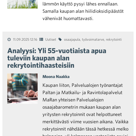
lämmön käyttö pysyi lähes ennallaan.
Samalla kaupan alan hiilidioksidipäästöt
vähenivät huomattavasti.
11.09.2025 12:16
Uutiset
osaajapula
,
työvoimatarve
,
rekrytointi
Analyysi: Yli 55-vuotiaista apua
tuleviin kaupan alan
rekrytointihaasteisiin
Moona Naakka
Kaupan liiton, Palvelualojen työnantajat
Paltan ja Matkailu- ja Ravintolapalvelut
MaRan yhteisen Palvelualojen
osaajabarometrin mukaan kaupan alan
yritysten rekrytoinnit ovat helpottuneet
merkittävästi viime vuosien aikana. Vaikka
rekrytoinnit nähdään tässä hetkessä melko