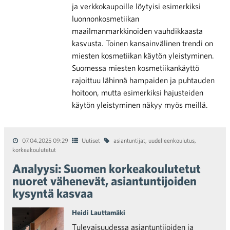
ja verkkokaupoille löytyisi esimerkiksi
luonnonkosmetiikan
maailmanmarkkinoiden vauhdikkaasta
kasvusta. Toinen kansainvälinen trendi on
miesten kosmetiikan käytön yleistyminen.
Suomessa miesten kosmetiikankäyttö
rajoittuu lähinnä hampaiden ja puhtauden
hoitoon, mutta esimerkiksi hajusteiden
käytön yleistyminen näkyy myös meillä.
07.04.2025 09:29
Uutiset
asiantuntijat
,
uudelleenkoulutus
,
korkeakoulutetut
Analyysi: Suomen korkeakoulutetut
nuoret vähenevät, asiantuntijoiden
kysyntä kasvaa
Heidi Lauttamäki
Tulevaisuudessa asiantuntijoiden ja