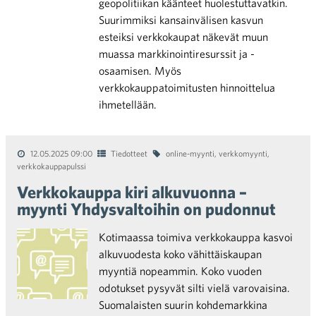
geopolitiikan käänteet huolestuttavatkin.
Suurimmiksi kansainvälisen kasvun
esteiksi verkkokaupat näkevät muun
muassa markkinointiresurssit ja -
osaamisen. Myös
verkkokauppatoimitusten hinnoittelua
ihmetellään.
12.05.2025 09:00
Tiedotteet
online-myynti
,
verkkomyynti
,
verkkokauppapulssi
Verkkokauppa kiri alkuvuonna –
myynti Yhdysvaltoihin on pudonnut
Kotimaassa toimiva verkkokauppa kasvoi
alkuvuodesta koko vähittäiskaupan
myyntiä nopeammin. Koko vuoden
odotukset pysyvät silti vielä varovaisina.
Suomalaisten suurin kohdemarkkina