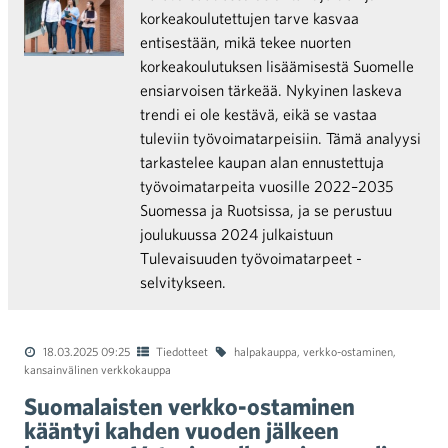
korkeakoulutettujen tarve kasvaa
entisestään, mikä tekee nuorten
korkeakoulutuksen lisäämisestä Suomelle
ensiarvoisen tärkeää. Nykyinen laskeva
trendi ei ole kestävä, eikä se vastaa
tuleviin työvoimatarpeisiin. Tämä analyysi
tarkastelee kaupan alan ennustettuja
työvoimatarpeita vuosille 2022–2035
Suomessa ja Ruotsissa, ja se perustuu
joulukuussa 2024 julkaistuun
Tulevaisuuden työvoimatarpeet -
selvitykseen.
18.03.2025 09:25
Tiedotteet
halpakauppa
,
verkko-ostaminen
,
kansainvälinen verkkokauppa
Suomalaisten verkko-ostaminen
kääntyi kahden vuoden jälkeen