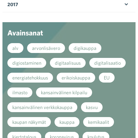
2017
Ava
valik
Avainsanat
alv
arvonlisävero
digikauppa
digiostaminen
digitaalisuus
digitalisaatio
energiatehokkuus
erikoiskauppa
EU
ilmasto
kansainvälinen kilpailu
kansainvälinen verkkokauppa
kasvu
kaupan näkymät
kauppa
kemikaalit
kiertotalous
koronavirus
koulutus