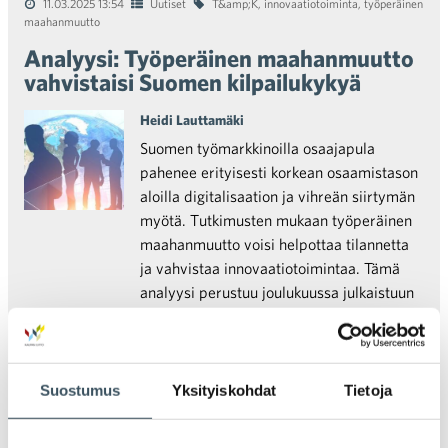
11.03.2025 13:54
Uutiset
T&amp;K
,
innovaatiotoiminta
,
työperäinen
maahanmuutto
Analyysi: Työperäinen maahanmuutto
vahvistaisi Suomen kilpailukykyä
Heidi Lauttamäki
Suomen työmarkkinoilla osaajapula
pahenee erityisesti korkean osaamistason
aloilla digitalisaation ja vihreän siirtymän
myötä. Tutkimusten mukaan työperäinen
maahanmuutto voisi helpottaa tilannetta
ja vahvistaa innovaatiotoimintaa. Tämä
analyysi perustuu joulukuussa julkaistuun
Tulevaisuuden työvoimatarpeet -
selvitykseen.
Suostumus
Yksityiskohdat
Tietoja
08.01.2025 15:33
Uutiset
tutkimukset
Analyysi: Kaupan alan kilpailukyvyn