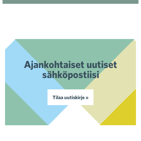
Ajankohtaiset uutiset
sähköpostiisi
Tilaa uutiskirje »