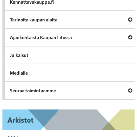
Kannattavakauppa.fi
A
Tarinoita kaupan alalta
val
Tari
ka
Ava
Ajankohtaista Kaupan liitossa
al
Ajan
K
l
Julkaisut
Medialle
Ava
Seuraa toimintaamme
toi
Arkistot