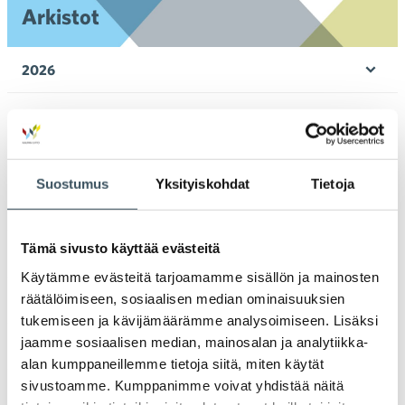
Arkistot
2026
Ava
valik
2025
Ava
valik
2024
Ava
Suostumus
Yksityiskohdat
Tietoja
valik
2023
Ava
valik
Tämä sivusto käyttää evästeitä
2022
Ava
Käytämme evästeitä tarjoamamme sisällön ja mainosten
valik
räätälöimiseen, sosiaalisen median ominaisuuksien
2021
Ava
tukemiseen ja kävijämäärämme analysoimiseen. Lisäksi
valik
jaamme sosiaalisen median, mainosalan ja analytiikka-
2020
Ava
alan kumppaneillemme tietoja siitä, miten käytät
valik
sivustoamme. Kumppanimme voivat yhdistää näitä
2019