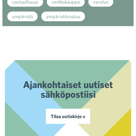
vastuullisuus
verkkokauppa
verotus
ympäristö
ympäristövastuu
Ajankohtaiset uutiset
sähköpostiisi
Tilaa uutiskirje »