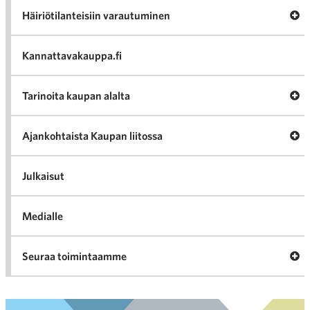
Av
Häiriötilanteisiin varautuminen
Häir
va
Kannattavakauppa.fi
A
Tarinoita kaupan alalta
val
Tari
ka
Ava
Ajankohtaista Kaupan liitossa
al
Ajan
K
l
Julkaisut
Medialle
Ava
Seuraa toimintaamme
toi