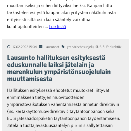
muuttamiseksi ja siihen liittyviksi laeiksi. Kaupan liitto
tarkastelee esitystä kaupan alan yritysten näkökulmasta
erityisesti siltä osin kuin sääntely vaikuttaa
kuluttajatuotteiden …
Lue lisää
17.02.2022 15:04
Lausunnot
ympäristönsuojelu
,
SUP
,
SUP-direktiivi
Lausunto hallituksen esityksestä
eduskunnalle laiksi jätelain ja
merenkulun ympäristönsuojelulain
muuttamisesta
Hallituksen esityksessä ehdotetut muutokset liittyvät
enimmäkseen tiettyjen muovituotteiden
ympäristövaikutuksen vähentämisestä annetun direktiivin
(ns. kertakäyttömuovidirektiivi) täytäntöönpanoon sekä
EU:n jätesäädöspaketin täytäntöönpanon täydentämiseen.
Jätelain tuottajavastuusääntelyn piiriin sisällytettäisiin