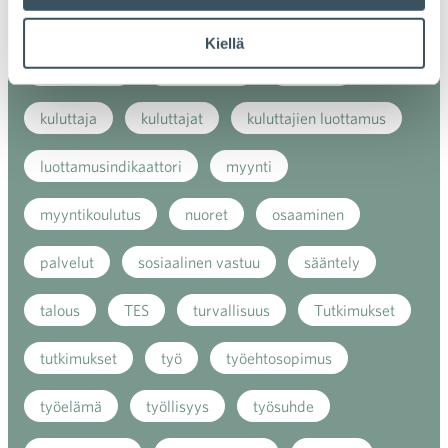
kaupan näkymät
kauppa
kemikaalit
Kiellä
kiertotalous
koronavirus
koulutus
kuluttaja
kuluttajat
kuluttajien luottamus
luottamusindikaattori
myynti
myyntikoulutus
nuoret
osaaminen
palvelut
sosiaalinen vastuu
sääntely
talous
TES
turvallisuus
Tutkimukset
tutkimukset
työ
työehtosopimus
työelämä
työllisyys
työsuhde