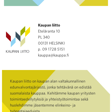
Kaupan liitto
Eteläranta 10
PL 340
00131 HELSINKI
p. 09 1728 5151
kauppa@kauppa.fi
Kaupan liitto on kaupan alan valtakunnallinen
edunvalvontajärjestö, jonka tehtävänä on edistää
suomalaista kauppaa. Kehitämme kaupan yritysten
toimintaedellytyksiä ja yhteistyötoimintaa sekä
huolehdimme jäsentemme elinkeino- ja
työnantajaeduista.