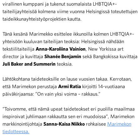
virallinen kumppani ja tukenut suomalaista LHBTQIA+-
taiteilijayhteisöä kolmena viime vuonna Helsingissä toteutettujen
taideikkunayhteistyöprojektien kautta.
Tänä kesänä Marimekko esittelee ikkunoilla kolmen LHBTQIA+-
yhteisöön kuuluvan taiteilijan teoksia: Helsingissä nähdään
tekstiilitaiteilija
Anna-Karoliina
Vainion
, New Yorkissa art
director ja kuvittaja
Shanée Benjamin
sekä Bangkokissa kuvittaja
Juli Baker
and Summerin
teoksia.
Lähtökohtana taideteoksille on lause vuosien takaa. Kerrotaan,
että Marimekon perustaja
Armi Ratia
kirjoitti 14-vuotiaana
päiväkirjaansa: ”On vain yksi voima – rakkaus.”
”Toivomme, että nämä upeat taideteokset eri puolilla maailmaa
inspiroivat juhlimaan rakkautta sen eri muodoissa”, Marimekon
markkinointijohtaja
Sanna-Kaisa Niikko
rohkaisee
Marimekon
tiedotteessa.