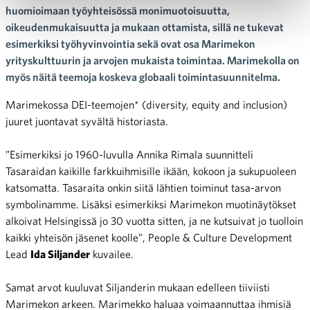
huomioimaan työyhteisössä monimuotoisuutta,
oikeudenmukaisuutta ja mukaan ottamista, sillä ne tukevat
esimerkiksi työhyvinvointia sekä ovat osa Marimekon
yrityskulttuurin ja arvojen mukaista toimintaa. Marimekolla on
myös näitä teemoja koskeva globaali toimintasuunnitelma.
Marimekossa DEI-teemojen* (diversity, equity and inclusion)
juuret juontavat syvältä historiasta.
”Esimerkiksi jo 1960-luvulla Annika Rimala suunnitteli
Tasaraidan kaikille farkkuihmisille ikään, kokoon ja sukupuoleen
katsomatta. Tasaraita onkin siitä lähtien toiminut tasa-arvon
symbolinamme. Lisäksi esimerkiksi Marimekon muotinäytökset
alkoivat Helsingissä jo 30 vuotta sitten, ja ne kutsuivat jo tuolloin
kaikki yhteisön jäsenet koolle”, People & Culture Development
Lead
Ida Siljander
kuvailee.
Samat arvot kuuluvat Siljanderin mukaan edelleen tiiviisti
Marimekon arkeen. Marimekko haluaa voimaannuttaa ihmisiä