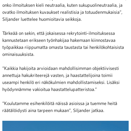
onko ilmoituksen kieli neutraalia, kuten sukupuolineutraalia, ja
ovatko ilmoituksen kuvaukset realistisia ja totuudenmukaisia”,
Siljander luettelee huomioitavia seikkoja.
Tärkeää on sekin, että jokaisessa rekrytointi-ilmoituksessa
kannustetaan erikseen työnhakijaa hakemaan kiinnostavaa
työpaikkaa riippumatta omasta taustasta tai henkilökohtaisista
ominaisuuksista.
”Kaikkia hakijoita arvioidaan mahdollisimman objektiivisesti
annettuja hakukriteerejä vasten, ja haastattelijoina toimii
useampi henkilö eri näkökulmien mahdollistamiseksi. Lisäksi
hyödynnämme vakioitua haastattelupatteristoa.”
”Koulutamme esihenkilöitä näissä asioissa ja tuemme heitä
räätälöidysti aina tarpeen mukaan”, Siljander jatkaa.