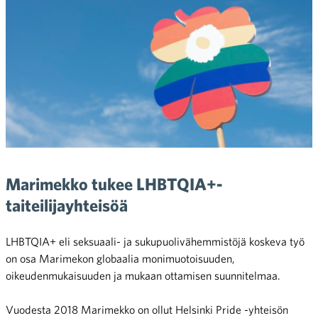
Marimekko tukee
LHBTQIA+-
taiteilijayhteisöä
LHBTQIA+ eli seksuaali- ja sukupuolivähemmistöjä koskeva työ
on osa Marimekon globaalia monimuotoisuuden,
oikeudenmukaisuuden ja mukaan ottamisen suunnitelmaa.
Vuodesta 2018 Marimekko on ollut Helsinki Pride -yhteisön