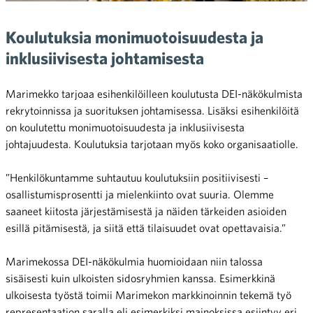
Koulutuksia monimuotoisuudesta ja
inklusiivisesta johtamisesta
Marimekko tarjoaa esihenkilöilleen koulutusta DEI-näkökulmista
rekrytoinnissa ja suorituksen johtamisessa. Lisäksi esihenkilöitä
on koulutettu monimuotoisuudesta ja inklusiivisesta
johtajuudesta. Koulutuksia tarjotaan myös koko organisaatiolle.
”Henkilökuntamme suhtautuu koulutuksiin positiivisesti –
osallistumisprosentti ja mielenkiinto ovat suuria. Olemme
saaneet kiitosta järjestämisestä ja näiden tärkeiden asioiden
esillä pitämisestä, ja siitä että tilaisuudet ovat opettavaisia.”
Marimekossa DEI-näkökulmia huomioidaan niin talossa
sisäisesti kuin ulkoisten sidosryhmien kanssa. Esimerkkinä
ulkoisesta työstä toimii Marimekon markkinoinnin tekemä työ
representaation saralla eli esimerkiksi mainoksissa esiintyy eri