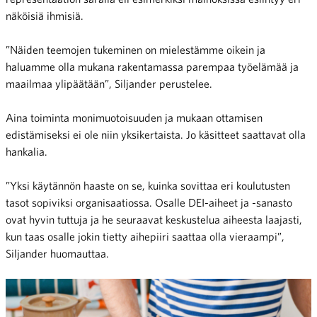
näköisiä ihmisiä.
”Näiden teemojen tukeminen on mielestämme oikein ja
haluamme olla mukana rakentamassa parempaa työelämää ja
maailmaa ylipäätään”, Siljander perustelee.
Aina toiminta monimuotoisuuden ja mukaan ottamisen
edistämiseksi ei ole niin yksikertaista. Jo käsitteet saattavat olla
hankalia.
”Yksi käytännön haaste on se, kuinka sovittaa eri koulutusten
tasot sopiviksi organisaatiossa. Osalle DEI-aiheet ja -sanasto
ovat hyvin tuttuja ja he seuraavat keskustelua aiheesta laajasti,
kun taas osalle jokin tietty aihepiiri saattaa olla vieraampi”,
Siljander huomauttaa.