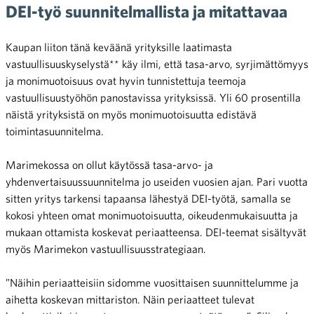
DEI-työ suunnitelmallista ja mitattavaa
Kaupan liiton tänä keväänä yrityksille laatimasta
vastuullisuuskyselystä** käy ilmi, että tasa-arvo, syrjimättömyys
ja monimuotoisuus ovat hyvin tunnistettuja teemoja
vastuullisuustyöhön panostavissa yrityksissä. Yli 60 prosentilla
näistä yrityksistä on myös monimuotoisuutta edistävä
toimintasuunnitelma.
Marimekossa on ollut käytössä tasa-arvo- ja
yhdenvertaisuussuunnitelma jo useiden vuosien ajan. Pari vuotta
sitten yritys tarkensi tapaansa lähestyä DEI-työtä, samalla se
kokosi yhteen omat monimuotoisuutta, oikeudenmukaisuutta ja
mukaan ottamista koskevat periaatteensa. DEI-teemat sisältyvät
myös Marimekon vastuullisuusstrategiaan.
”Näihin periaatteisiin sidomme vuosittaisen suunnittelumme ja
aihetta koskevan mittariston. Näin periaatteet tulevat