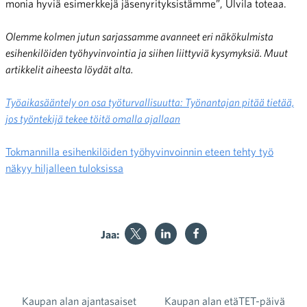
monia hyviä esimerkkejä jäsenyrityksistämme”, Ulvila toteaa.
Olemme kolmen jutun sarjassamme avanneet eri näkökulmista
esihenkilöiden työhyvinvointia ja siihen liittyviä kysymyksiä. Muut
artikkelit aiheesta löydät alta.
Työaikasääntely on osa työturvallisuutta: Työnantajan pitää tietää,
jos työntekijä tekee töitä omalla ajallaan
Tokmannilla esihenkilöiden työhyvinvoinnin eteen tehty työ
näkyy hiljalleen tuloksissa
Jaa:
Kaupan alan ajantasaiset
Kaupan alan etäTET-päivä