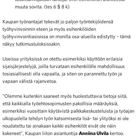
muuta sovita. (tes 6 § 8 k)
Kaupan työnantajat tekevät jo paljon työntekijöidensä
työhyvinvoinnin eteen ja myös esihenkilöiden
työhyvinvointiasioissa on monilla osa-alueilla edistytty – tämä
näkyy tutkimustuloksissakin.
Useissa yrityksissä on otettu esimerkiksi käyttöön erilaisia
sijaisjärjestelyjä, joilla turvataan esihenkilölle mahdollisuus
tosiasiallisesti olla vapaalla, ja siten on parannettu työn ja
vapaan välistä rajanvetoa.
”Olemme kuitenkin saaneet myös huolestuttavia tietoja siitä,
että kaikkialla työehtosopimusten pakollisia määräyksiä,
esimerkiksi vuosittain käytävistä palkkakeskusteluista ja työajan
ulkopuolella tehdyn työn katsomisesta lisä- tai ylityöksi ei ole
noudatettu tai ainakaan kaikki esihenkilöt eivät ole näin
kokeneet”, Kaupan liiton asiantuntija
Anniina Ulvila
kertoo.