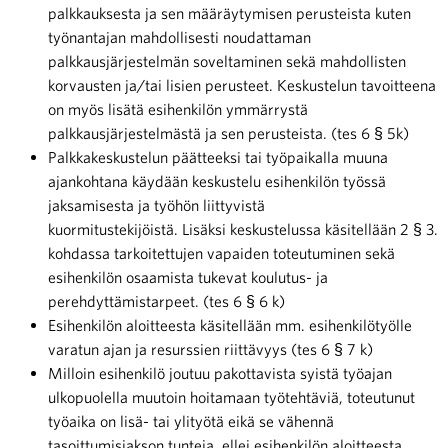
palkkauksesta ja sen määräytymisen perusteista kuten
työnantajan mahdollisesti noudattaman
palkkausjärjestelmän soveltaminen sekä mahdollisten
korvausten ja/tai lisien perusteet. Keskustelun tavoitteena
on myös lisätä esihenkilön ymmärrystä
palkkausjärjestelmästä ja sen perusteista. (tes 6 § 5k)
Palkkakeskustelun päätteeksi tai työpaikalla muuna
ajankohtana käydään keskustelu esihenkilön työssä
jaksamisesta ja työhön liittyvistä
kuormitustekijöistä. Lisäksi keskustelussa käsitellään 2 § 3.
kohdassa tarkoitettujen vapaiden toteutuminen sekä
esihenkilön osaamista tukevat koulutus- ja
perehdyttämistarpeet. (tes 6 § 6 k)
Esihenkilön aloitteesta käsitellään mm. esihenkilötyölle
varatun ajan ja resurssien riittävyys (tes 6 § 7 k)
Milloin esihenkilö joutuu pakottavista syistä työajan
ulkopuolella muutoin hoitamaan työtehtäviä, toteutunut
työaika on lisä- tai ylityötä eikä se vähennä
tasoittumisjakson tunteja, ellei esihenkilön aloitteesta