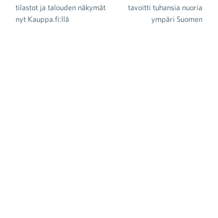
Artikkelien selaus
tilastot ja talouden näkymät
tavoitti tuhansia nuoria
nyt Kauppa.fi:llä
ympäri Suomen
Uutiset
Tiedotteet
Blogit
Lausunnot
Neuvottelumaailma