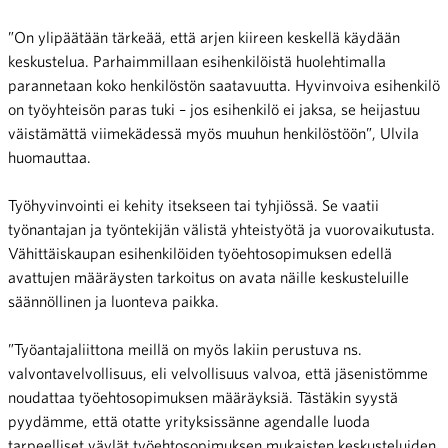
”On ylipäätään tärkeää, että arjen kiireen keskellä käydään
keskustelua. Parhaimmillaan esihenkilöistä huolehtimalla
parannetaan koko henkilöstön saatavuutta. Hyvinvoiva esihenkilö
on työyhteisön paras tuki – jos esihenkilö ei jaksa, se heijastuu
väistämättä viimekädessä myös muuhun henkilöstöön”, Ulvila
huomauttaa.
Työhyvinvointi ei kehity itsekseen tai tyhjiössä. Se vaatii
työnantajan ja työntekijän välistä yhteistyötä ja vuorovaikutusta.
Vähittäiskaupan esihenkilöiden työehtosopimuksen edellä
avattujen määräysten tarkoitus on avata näille keskusteluille
säännöllinen ja luonteva paikka.
”Työantajaliittona meillä on myös lakiin perustuva ns.
valvontavelvollisuus, eli velvollisuus valvoa, että jäsenistömme
noudattaa työehtosopimuksen määräyksiä. Tästäkin syystä
pyydämme, että otatte yrityksissänne agendalle luoda
tarpeelliset väylät työehtosopimuksen mukaisten keskusteluiden