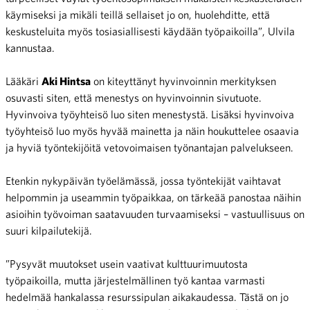
käymiseksi ja mikäli teillä sellaiset jo on, huolehditte, että
keskusteluita myös tosiasiallisesti käydään työpaikoilla”, Ulvila
kannustaa.
Lääkäri
Aki Hintsa
on kiteyttänyt hyvinvoinnin merkityksen
osuvasti siten, että menestys on hyvinvoinnin sivutuote.
Hyvinvoiva työyhteisö luo siten menestystä. Lisäksi hyvinvoiva
työyhteisö luo myös hyvää mainetta ja näin houkuttelee osaavia
ja hyviä työntekijöitä vetovoimaisen työnantajan palvelukseen.
Etenkin nykypäivän työelämässä, jossa työntekijät vaihtavat
helpommin ja useammin työpaikkaa, on tärkeää panostaa näihin
asioihin työvoiman saatavuuden turvaamiseksi – vastuullisuus on
suuri kilpailutekijä.
”Pysyvät muutokset usein vaativat kulttuurimuutosta
työpaikoilla, mutta järjestelmällinen työ kantaa varmasti
hedelmää hankalassa resurssipulan aikakaudessa. Tästä on jo