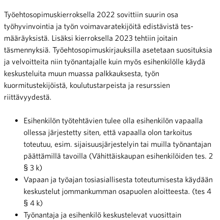
Työehtosopimuskierroksella 2022 sovittiin suurin osa
työhyvinvointia ja työn voimavaratekijöitä edistävistä tes-
määräyksistä. Lisäksi kierroksella 2023 tehtiin joitain
täsmennyksiä. Työehtosopimuskirjauksilla asetetaan suosituksia
ja velvoitteita niin työnantajalle kuin myös esihenkilölle käydä
keskusteluita muun muassa palkkauksesta, työn
kuormitustekijöistä, koulutustarpeista ja resurssien
riittävyydestä.
Esihenkilön työtehtävien tulee olla esihenkilön vapaalla
ollessa järjestetty siten, että vapaalla olon tarkoitus
toteutuu, esim. sijaisuusjärjestelyin tai muilla työnantajan
päättämillä tavoilla (Vähittäiskaupan esihenkilöiden tes. 2
§ 3 k)
Vapaan ja työajan tosiasiallisesta toteutumisesta käydään
keskustelut jommankumman osapuolen aloitteesta. (tes 4
§ 4 k)
Työnantaja ja esihenkilö keskustelevat vuosittain