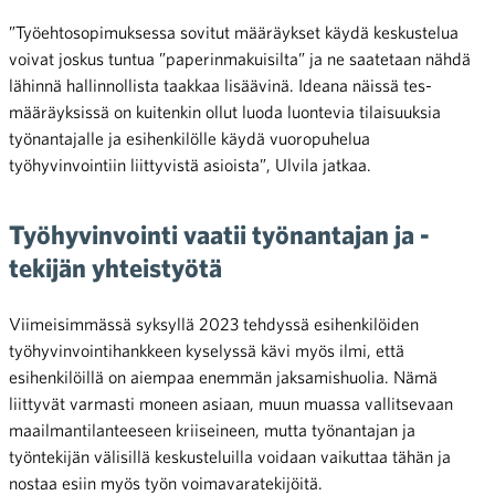
”Työehtosopimuksessa sovitut määräykset käydä keskustelua
voivat joskus tuntua ”paperinmakuisilta” ja ne saatetaan nähdä
lähinnä hallinnollista taakkaa lisäävinä. Ideana näissä tes-
määräyksissä on kuitenkin ollut luoda luontevia tilaisuuksia
työnantajalle ja esihenkilölle käydä vuoropuhelua
työhyvinvointiin liittyvistä asioista”, Ulvila jatkaa.
Työhyvinvointi vaatii työnantajan ja -
tekijän yhteistyötä
Viimeisimmässä syksyllä 2023 tehdyssä esihenkilöiden
työhyvinvointihankkeen kyselyssä kävi myös ilmi, että
esihenkilöillä on aiempaa enemmän jaksamishuolia. Nämä
liittyvät varmasti moneen asiaan, muun muassa vallitsevaan
maailmantilanteeseen kriiseineen, mutta työnantajan ja
työntekijän välisillä keskusteluilla voidaan vaikuttaa tähän ja
nostaa esiin myös työn voimavaratekijöitä.