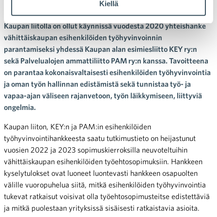
esihenkilöiden työhyvinvointi
Kiellä
Kaupan liitolla on ollut käynnissä vuodesta 2020 yhteishanke
vähittäiskaupan esihenkilöiden työhyvinvoinnin
parantamiseksi yhdessä Kaupan alan esimiesliitto KEY ry:n
sekä Palvelualojen ammattiliitto PAM ry:n kanssa. Tavoitteena
on parantaa kokonaisvaltaisesti esihenkilöiden työhyvinvointia
ja oman työn hallinnan edistämistä sekä tunnistaa työ- ja
vapaa-ajan väliseen rajanvetoon, työn läikkymiseen, liittyviä
ongelmia.
Kaupan liiton, KEY:n ja PAM:in esihenkilöiden
työhyvinvointihankkeesta saatu tutkimustieto on heijastunut
vuosien 2022 ja 2023 sopimuskierroksilla neuvoteltuihin
vähittäiskaupan esihenkilöiden työehtosopimuksiin. Hankkeen
kyselytulokset ovat luoneet luontevasti hankkeen osapuolten
välille vuoropuhelua siitä, mitkä esihenkilöiden työhyvinvointia
tukevat ratkaisut voisivat olla työehtosopimusteitse edistettäviä
ja mitkä puolestaan yrityksissä sisäisesti ratkaistavia asioita.