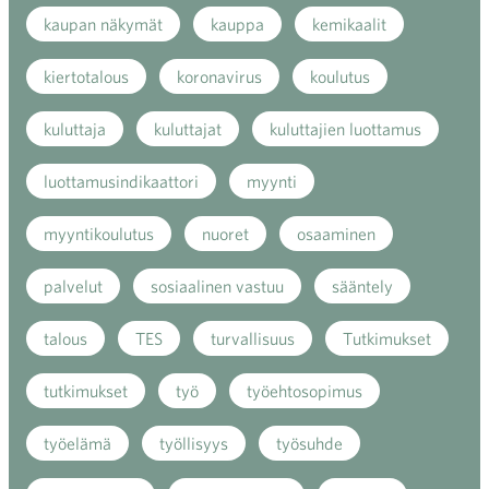
kaupan näkymät
kauppa
kemikaalit
kiertotalous
koronavirus
koulutus
kuluttaja
kuluttajat
kuluttajien luottamus
luottamusindikaattori
myynti
myyntikoulutus
nuoret
osaaminen
palvelut
sosiaalinen vastuu
sääntely
talous
TES
turvallisuus
Tutkimukset
tutkimukset
työ
työehtosopimus
työelämä
työllisyys
työsuhde