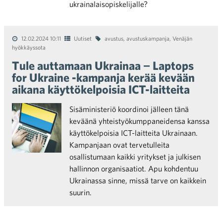
ukrainalaisopiskelijalle?
12.02.2024 10:11
Uutiset
avustus
,
avustuskampanja
,
Venäjän
hyökkäyssota
Tule auttamaan Ukrainaa − Laptops
for Ukraine -kampanja kerää kevään
aikana käyttökelpoisia ICT-laitteita
Sisäministeriö koordinoi jälleen tänä
keväänä yhteistyökumppaneidensa kanssa
käyttökelpoisia ICT-laitteita Ukrainaan.
Kampanjaan ovat tervetulleita
osallistumaan kaikki yritykset ja julkisen
hallinnon organisaatiot. Apu kohdentuu
Ukrainassa sinne, missä tarve on kaikkein
suurin.