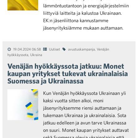
lämmöntuotantoon ja energiajärjestelmiin
liittyviä laitteita ja kalustoa Ukrainaan.
EK:n jäsenliittona kannustamme
jäsenyrityksiämme mukaan auttamaan.
19.04.2024 06:58
Uutiset
avustuskampanja
,
Venäjän
hyökkäyssota
,
Ukraina
Venäjän hyökkäyssota jatkuu: Monet
kaupan yritykset tukevat ukrainalaisia
Suomessa ja Ukrainassa
Kun Venäjän hyökkäyssota Ukrainaan yli
kaksi vuotta sitten alkoi, moni
jäsenyrityksemme riensi auttamaan ja
tukemaan Ukrainaa ja ukrainalaisia. Sota
jatkuu edelleen ja avun tarve Ukrainassa
on suuri. Monet kaupan yritykset auttavat
sekä Suomessa olevia ukrainalaisia että