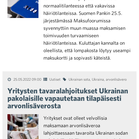
normaalitilanteessa että vakavissa
häiriötilanteissa. Suomen Pankin 25.5.
järjestämässä Maksufoorumissa
syvennyttiin muun muassa maksamisen
toimivuuden turvaamiseen
häiriötilanteissa. Kuluttajan kannalta on
oleellista, että lompakosta löytyy useampi
maksukortti ja sopivasti käteistä.
25.05.2022 09:00
Uutiset
Ukrainan sota
,
Ukraina
,
arvonlisävero
Yritysten tavaralahjoitukset Ukrainan
pakolaisille vapautetaan tilapäisesti
arvonlisäverosta
Yritykset ovat olleet velvollisia
maksamaan arvonlisäveroa
lahjoittaessaan tavaroita Ukrainan sodan