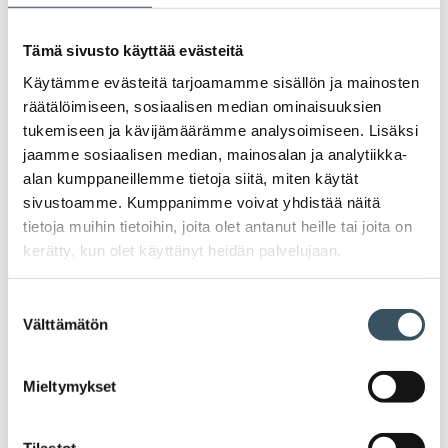
palkattaessa.
Tämä sivusto käyttää evästeitä
29.04.2022 12:14
Uutiset
informaatiovaikuttaminen
,
arvoviestintä
,
Käytämme evästeitä tarjoamamme sisällön ja mainosten
sisäinen viestintä
räätälöimiseen, sosiaalisen median ominaisuuksien
Miten informaatiouhkiin kannattaa
tukemiseen ja kävijämäärämme analysoimiseen. Lisäksi
varautua?
jaamme sosiaalisen median, mainosalan ja analytiikka-
alan kumppaneillemme tietoja siitä, miten käytät
Venäjän hyökkäyssota Ukrainaan vaikuttaa
sivustoamme. Kumppanimme voivat yhdistää näitä
monella tavalla arkeemme. Kaupan liiton
tietoja muihin tietoihin, joita olet antanut heille tai joita on
kriisiviestinnän aamupäivässä 29.4.
kerätty, kun olet käyttänyt heidän palvelujaan.
pureuduttiin muun muassa
informaatiovaikuttamiseen ja sen
Suostumuksen
aiheuttamiin uhkiin. Miksi olemme alttiita
Välttämätön
valinta
informaatiovaikuttamiselle? Miten
vaikuttamisen koukku syntyy? Miten
Mieltymykset
uhkiin kannattaa varautua?