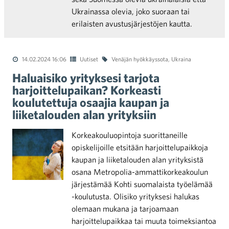
Ukrainassa olevia, joko suoraan tai
erilaisten avustusjärjestöjen kautta.
14.02.2024 16:06
Uutiset
Venäjän hyökkäyssota
,
Ukraina
Haluaisiko yrityksesi tarjota
harjoittelupaikan? Korkeasti
koulutettuja osaajia kaupan ja
liiketalouden alan yrityksiin
Korkeakouluopintoja suorittaneille
opiskelijoille etsitään harjoittelupaikkoja
kaupan ja liiketalouden alan yrityksistä
osana Metropolia-ammattikorkeakoulun
järjestämää Kohti suomalaista työelämää
-koulutusta. Olisiko yrityksesi halukas
olemaan mukana ja tarjoamaan
harjoittelupaikkaa tai muuta toimeksiantoa