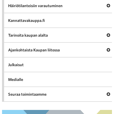
Av
Häiriötilanteisiin varautuminen
Häir
va
Kannattavakauppa.fi
A
Tarinoita kaupan alalta
val
Tari
ka
Ava
Ajankohtaista Kaupan liitossa
al
Ajan
K
l
Julkaisut
Medialle
Ava
Seuraa toimintaamme
toi