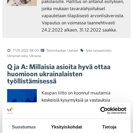
pakolaisille. Hallitus on antanut esityksen,
jonka mukaan tavaralahjoitukset
vapautetaan tilapäisesti arvonlisäverosta.
Vapautus on voimassa taannehtivasti
24.2.2022 alkaen, 31.12.2022 saakka.
17.05.2022 08:00
Toimintaohje
,
Uutiset
työn tarjoaminen
,
Ukrainan sota
,
Ukraina
Q ja A: Millaisia asioita hyvä ottaa
huomioon ukrainalaisten
työllistämisessä
Kaupan liitto on koonnut muutamia
keskeisiä kysymyksiä ja vastauksia
Suomeen tulleiden ukrainalaisten
pakolaisten työllistämiseen liittyen. Alla
koottuna tietoa muun muassa työnantajien
Suostumus
Yksityiskohdat
Tietoja
velvoitteista ukrainalaisia työntekijöitä