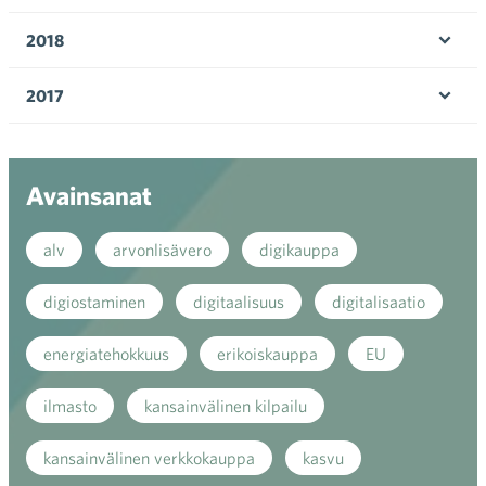
Ava
valik
2018
Ava
valik
2017
Ava
valik
Avainsanat
alv
arvonlisävero
digikauppa
digiostaminen
digitaalisuus
digitalisaatio
energiatehokkuus
erikoiskauppa
EU
ilmasto
kansainvälinen kilpailu
kansainvälinen verkkokauppa
kasvu