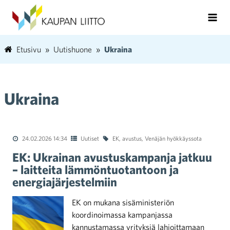
Etusivu
Uutishuone
Ukraina
Ukraina
24.02.2026 14:34
Uutiset
EK
,
avustus
,
Venäjän hyökkäyssota
EK: Ukrainan avustuskampanja jatkuu
– laitteita lämmöntuotantoon ja
energiajärjestelmiin
EK on mukana sisäministeriön
koordinoimassa kampanjassa
kannustamassa yrityksiä lahjoittamaan