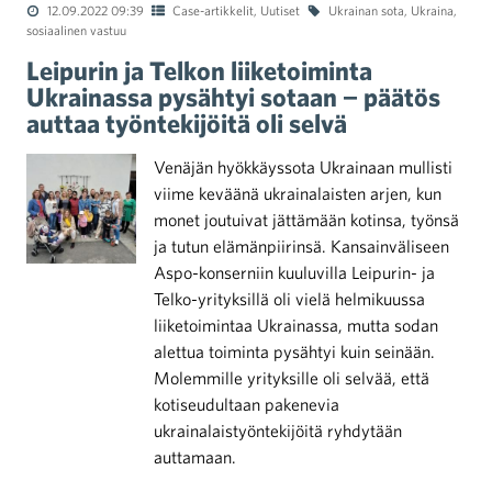
12.09.2022 09:39
Case-artikkelit
,
Uutiset
Ukrainan sota
,
Ukraina
,
sosiaalinen vastuu
Leipurin ja Telkon liiketoiminta
Ukrainassa pysähtyi sotaan − päätös
auttaa työntekijöitä oli selvä
Venäjän hyökkäyssota Ukrainaan mullisti
viime keväänä ukrainalaisten arjen, kun
monet joutuivat jättämään kotinsa, työnsä
ja tutun elämänpiirinsä. Kansainväliseen
Aspo-konserniin kuuluvilla Leipurin- ja
Telko-yrityksillä oli vielä helmikuussa
liiketoimintaa Ukrainassa, mutta sodan
alettua toiminta pysähtyi kuin seinään.
Molemmille yrityksille oli selvää, että
kotiseudultaan pakenevia
ukrainalaistyöntekijöitä ryhdytään
auttamaan.