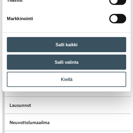
Tilastot
Vanhemmat artikkelit
Markkinointi
Artikkelien selaus
Salli kaikki
Uutiset
Salli valinta
Tiedotteet
Kiellä
Blogit
Lausunnot
Neuvottelumaailma