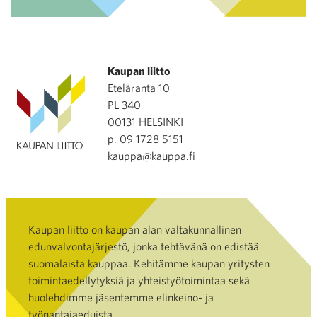
Kaupan liitto
Eteläranta 10
PL 340
00131 HELSINKI
p. 09 1728 5151
kauppa@kauppa.fi
Kaupan liitto on kaupan alan valtakunnallinen
edunvalvontajärjestö, jonka tehtävänä on edistää
suomalaista kauppaa. Kehitämme kaupan yritysten
toimintaedellytyksiä ja yhteistyötoimintaa sekä
huolehdimme jäsentemme elinkeino- ja
työnantajaeduista.