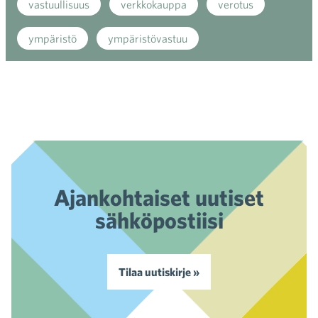
vastuullisuus
verkkokauppa
verotus
ympäristö
ympäristövastuu
Ajankohtaiset uutiset
sähköpostiisi
Tilaa uutiskirje »