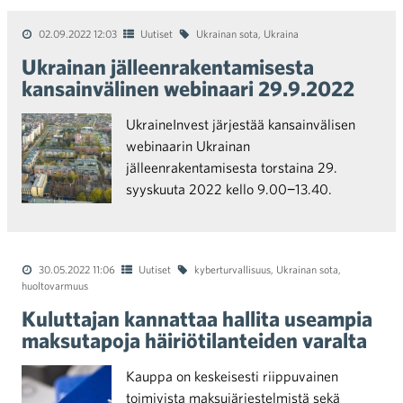
02.09.2022 12:03
Uutiset
Ukrainan sota
,
Ukraina
Ukrainan jälleenrakentamisesta
kansainvälinen webinaari 29.9.2022
UkraineInvest järjestää kansainvälisen
webinaarin Ukrainan
jälleenrakentamisesta torstaina 29.
syyskuuta 2022 kello 9.00−13.40.
30.05.2022 11:06
Uutiset
kyberturvallisuus
,
Ukrainan sota
,
huoltovarmuus
Kuluttajan kannattaa hallita useampia
maksutapoja häiriötilanteiden varalta
Kauppa on keskeisesti riippuvainen
toimivista maksujärjestelmistä sekä