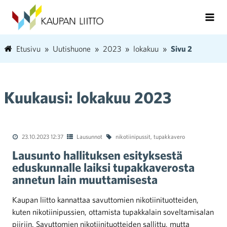
Etusivu
Uutishuone
2023
lokakuu
Sivu 2
Kuukausi:
lokakuu 2023
23.10.2023 12:37
Lausunnot
nikotiinipussit
,
tupakkavero
Lausunto hallituksen esityksestä
eduskunnalle laiksi tupakkaverosta
annetun lain muuttamisesta
Kaupan liitto kannattaa savuttomien nikotiinituotteiden,
kuten nikotiinipussien, ottamista tupakkalain soveltamisalan
piiriin. Savuttomien nikotiinituotteiden sallittu, mutta