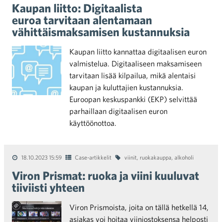
Kaupan liitto: Digitaalista
euroa tarvitaan alentamaan
vähittäismaksamisen kustannuksia
Kaupan liitto kannattaa digitaalisen euron
valmistelua. Digitaaliseen maksamiseen
tarvitaan lisää kilpailua, mikä alentaisi
kaupan ja kuluttajien kustannuksia.
Euroopan keskuspankki (EKP) selvittää
parhaillaan digitaalisen euron
käyttöönottoa.
18.10.2023 15:59
Case-artikkelit
viinit
,
ruokakauppa
,
alkoholi
Viron Prismat: ruoka ja viini kuuluvat
tiiviisti yhteen
Viron Prismoista, joita on tällä hetkellä 14,
asiakas voi hoitaa viiniostoksensa helposti