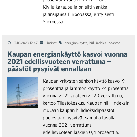
Kivijalkakaupalla on silti vankka
jalansijansa Euroopassa, erityisesti
Suomessa.
17.10.2023 12:47
Uutiset
energiankäyttö
,
hiili-indeksi
,
päästöt
Kaupan energiankäyttö kasvoi vuonna
2021 edellisvuoteen verrattuna −
päästöt pysyivät ennallaan
Kaupan yritysten sähkön käyttö kasvoi 9
prosenttia ja lämmön käyttö 24 prosenttia
vuonna 2021 vuoteen 2020 verrattuna,
kertoo Tilastokeskus. Kaupan hiili-indeksin
mukaan kaupan hiilidioksidipäästöt
puolestaan pysyivät samalla tasolla
vuonna 2021 verrattuna
edellisvuoteen laskien 0,4 prosenttia.