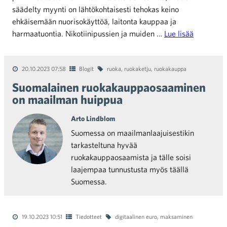
säädelty myynti on lähtökohtaisesti tehokas keino
ehkäisemään nuorisokäyttöä, laitonta kauppaa ja
harmaatuontia. Nikotiinipussien ja muiden …
Lue lisää
20.10.2023 07:58
Blogit
ruoka
,
ruokaketju
,
ruokakauppa
Suomalainen ruokakauppaosaaminen
on maailman huippua
Arto Lindblom
Suomessa on maailmanlaajuisestikin
tarkasteltuna hyvää
ruokakauppaosaamista ja tälle soisi
laajempaa tunnustusta myös täällä
Suomessa.
19.10.2023 10:51
Tiedotteet
digitaalinen euro
,
maksaminen