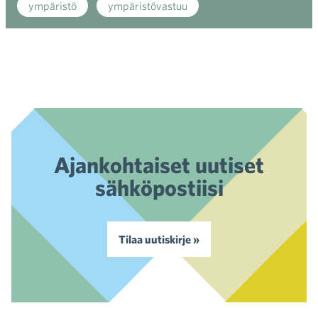
ympäristö
ympäristövastuu
Ajankohtaiset uutiset
sähköpostiisi
Tilaa uutiskirje »