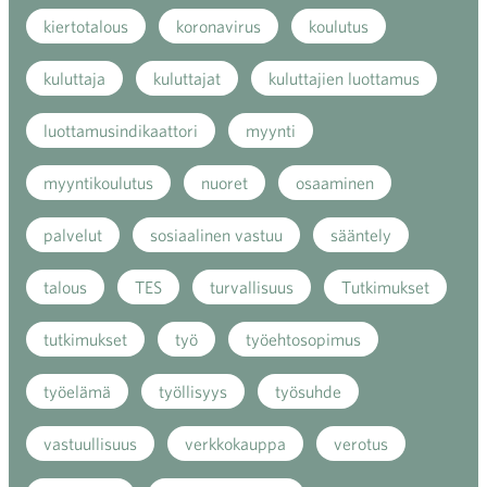
kiertotalous
koronavirus
koulutus
kuluttaja
kuluttajat
kuluttajien luottamus
luottamusindikaattori
myynti
myyntikoulutus
nuoret
osaaminen
palvelut
sosiaalinen vastuu
sääntely
talous
TES
turvallisuus
Tutkimukset
tutkimukset
työ
työehtosopimus
työelämä
työllisyys
työsuhde
vastuullisuus
verkkokauppa
verotus