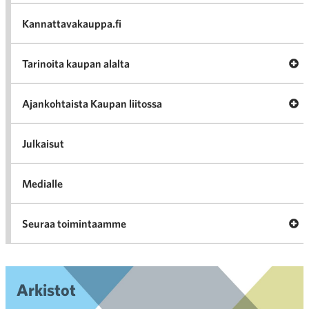
va
Kannattavakauppa.fi
A
Tarinoita kaupan alalta
val
Tari
ka
Ava
Ajankohtaista Kaupan liitossa
al
Ajan
K
l
Julkaisut
Medialle
Ava
Seuraa toimintaamme
toi
Arkistot