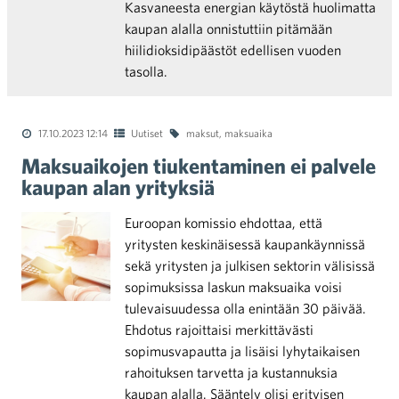
Kasvaneesta energian käytöstä huolimatta
kaupan alalla onnistuttiin pitämään
hiilidioksidipäästöt edellisen vuoden
tasolla.
17.10.2023 12:14
Uutiset
maksut
,
maksuaika
Maksuaikojen tiukentaminen ei palvele
kaupan alan yrityksiä
Euroopan komissio ehdottaa, että
yritysten keskinäisessä kaupankäynnissä
sekä yritysten ja julkisen sektorin välisissä
sopimuksissa laskun maksuaika voisi
tulevaisuudessa olla enintään 30 päivää.
Ehdotus rajoittaisi merkittävästi
sopimusvapautta ja lisäisi lyhytaikaisen
rahoituksen tarvetta ja kustannuksia
kaupan alalla. Sääntely olisi erityisen