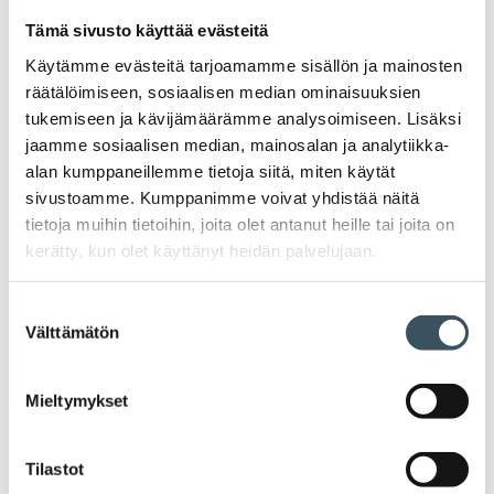
05.10.2023 11:13
Uutiset
Vuoden kesätyöntekijä
,
erityisnuoret
,
kesätyö
Tämä sivusto käyttää evästeitä
Erityisnuoria kesätyössään ohjannut
Käytämme evästeitä tarjoamamme sisällön ja mainosten
Pohjois-Karjalan Osuuskaupan
räätälöimiseen, sosiaalisen median ominaisuuksien
Anniina Marttila on Vuoden
tukemiseen ja kävijämäärämme analysoimiseen. Lisäksi
kesätyöntekijä
jaamme sosiaalisen median, mainosalan ja analytiikka-
alan kumppaneillemme tietoja siitä, miten käytät
Vuoden kesätyöntekijänä on palkittu
sivustoamme. Kumppanimme voivat yhdistää näitä
Pohjois-Karjan Osuuskaupan Anniina
tietoja muihin tietoihin, joita olet antanut heille tai joita on
Marttila. Oikotien Vuoden kesätyöntekijä
kerätty, kun olet käyttänyt heidän palvelujaan.
palkittiin Kesäduunitutkimuksen
julkaisutilaisuuden yhteydessä, ja
Suostumuksen
valintaraatina toimi tänä vuonna
Välttämätön
valinta
Elinkeinoelämän keskusliitto. EK päätyi
yksimielisesti Anniinan valintaan.
Mieltymykset
Tilastot
Vanhemmat artikkelit
Uudemmat artikkelit