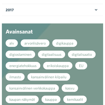
Ava
valik
2017
Ava
valik
Avainsanat
alv
arvonlisävero
digikauppa
digiostaminen
digitaalisuus
digitalisaatio
energiatehokkuus
erikoiskauppa
EU
ilmasto
kansainvälinen kilpailu
kansainvälinen verkkokauppa
kasvu
kaupan näkymät
kauppa
kemikaalit