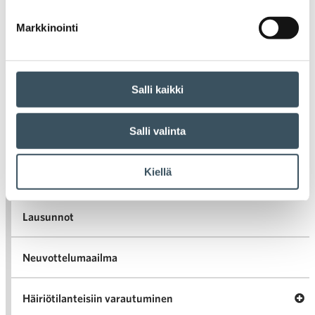
Artikkelien selaus
Markkinointi
Salli kaikki
Uutiset
Salli valinta
Tiedotteet
Kiellä
Blogit
Lausunnot
Neuvottelumaailma
Av
Häiriötilanteisiin varautuminen
Häir