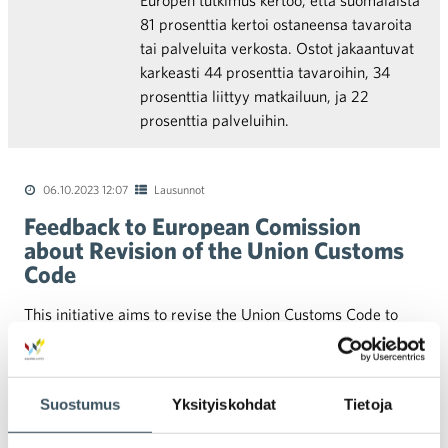
Europen tutkimus kertoo, että suomalaista
81 prosenttia kertoi ostaneensa tavaroita
tai palveluita verkosta. Ostot jakaantuvat
karkeasti 44 prosenttia tavaroihin, 34
prosenttia liittyy matkailuun, ja 22
prosenttia palveluihin.
06.10.2023 12:07
Lausunnot
Feedback to European Comission
about Revision of the Union Customs
Code
This initiative aims to revise the Union Customs Code to
strengthen the legal framework for customs and make it
suitable to address the challenges that have emerged in
recent years. …
Lue lisää
Suostumus
Yksityiskohdat
Tietoja