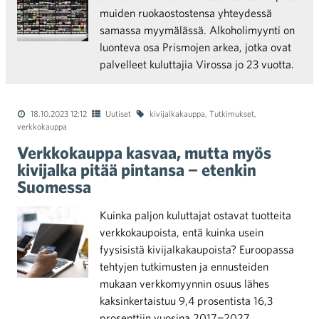
muiden ruokaostostensa yhteydessä
samassa myymälässä. Alkoholimyynti on
luonteva osa Prismojen arkea, jotka ovat
palvelleet kuluttajia Virossa jo 23 vuotta.
18.10.2023 12:12
Uutiset
kivijalkakauppa
,
Tutkimukset
,
verkkokauppa
Verkkokauppa kasvaa, mutta myös
kivijalka pitää pintansa − etenkin
Suomessa
Kuinka paljon kuluttajat ostavat tuotteita
verkkokaupoista, entä kuinka usein
fyysisistä kivijalkakaupoista? Euroopassa
tehtyjen tutkimusten ja ennusteiden
mukaan verkkomyynnin osuus lähes
kaksinkertaistuu 9,4 prosentista 16,3
prosenttiin vuosina 2017−2027.