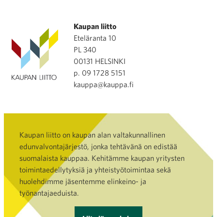
Kaupan liitto
Eteläranta 10
PL 340
00131 HELSINKI
p. 09 1728 5151
kauppa@kauppa.fi
Kaupan liitto on kaupan alan valtakunnallinen
edunvalvontajärjestö, jonka tehtävänä on edistää
suomalaista kauppaa. Kehitämme kaupan yritysten
toimintaedellytyksiä ja yhteistyötoimintaa sekä
huolehdimme jäsentemme elinkeino- ja
työnantajaeduista.